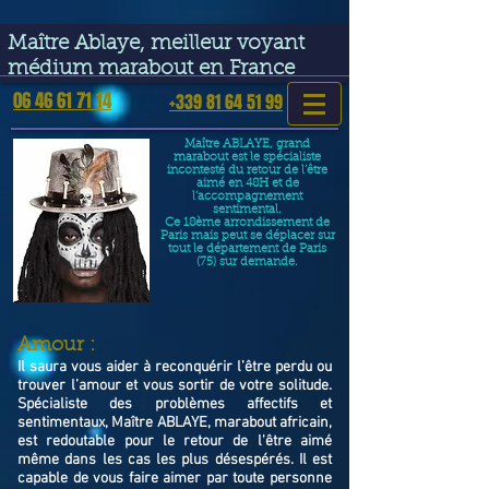
google-site-verification=VGmJoLJ1lBWcLcIytDH9NUlckDo5E-
YQp7SQYjUEuWE
Maître Ablaye, meilleur voyant
médium marabout en France
06 46 61 71 14
+339 81 64 51 99
Maître ABLAYE, grand
marabout est le spécialiste
incontesté du retour de l’être
aimé en 48H et de
l’accompagnement
sentimental.
Ce 18ème arrondissement de
Paris mais peut se déplacer sur
tout le département de Paris
(75) sur demande.
​Amour :
Il saura vous aider à reconquérir l’être perdu ou
trouver l’amour et vous sortir de votre solitude.
Spécialiste des problèmes affectifs et
sentimentaux, Maître ABLAYE, marabout africain,
est redoutable pour le retour de l'être aimé
même dans les cas les plus désespérés. Il est
capable de vous faire aimer par toute personne