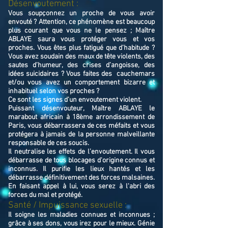
Désenvoutement :
Vous soupçonnez un proche de vous avoir
envouté ? Attention, ce phénomène est beaucoup
plus courant que vous ne le pensez ; Maître
ABLAYE saura vous protéger vous et vos
proches. Vous êtes plus fatigué que d’habitude ?
Vous avez soudain des maux de tête violents, des
sautes d’humeur, des crises d’angoisse, des
idées suicidaires ? Vous faites des cauchemars
et/ou vous avez un comportement bizarre et
inhabituel selon vos proches ?
Ce sont les signes d’un envoutement violent.
Puissant désenvouteur,
Maître
ABLAYE
le
marabout africain à 18ème arrondissement de
Paris,
v
ous débarrassera de ces méfaits et vous
protégera à jamais de la personne malveillante
responsable de ces soucis.
Il neutralise les effets de l’envoutement. Il vous
débarrasse de tous blocages d'origine connus et
inconnus. Il purifie les lieux hantés et les
débarrasse définitivement des forces malsaines.
En faisant appel à lui, vous serez à l'abri des
forces du mal et protégé.
Santé / Impuissance sexuelle :
Il soigne les maladies connues et inconnues ;
grâce à ses dons, vous irez pour le mieux. Génie