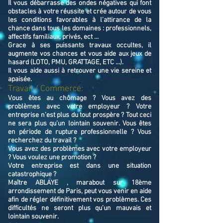
Il vous débarrasse des ondes négatives qui font
obstacles à votre réussite et crée autour de vous
les conditions favorables à l’attirance de la
chance dans tous les domaines : professionnels,
affectifs familiaux, privés, ect ...
Grace à ses puissants travaux occultes, il
augmente vos chances et vous aide aux jeux de
hasard (LOTO, PMU, GRATTAGE, ETC ...).
Il vous aide aussi à retrouver une vie sereine et
apaisée.
Travail / Commerce:
Vous êtes au chômage ? Vous avez des
problèmes avec votre employeur ? Votre
entreprise n’est plus du tout prospère ? Tout ceci
ne sera plus qu’un lointain souvenir. Vous êtes
en période de rupture professionnelle ? Vous
recherchez du travail ?
Vous avez des problèmes avec votre employeur
? Vous voulez une promotion ?
Votre entreprise est dans une situation
catastrophique ?
Maître ABLAYE , marabout sur 18ème
arrondissement de Paris, peut vous venir en aide
afin de régler définitivement vos problèmes. Ces
difficultés ne seront plus qu’un mauvais et
lointain souvenir.