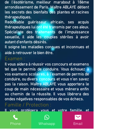
de l'ésotérisme, meilleur marabout à 18ème
arrondissement de Paris, Maître ABLAYE détient
les secrets des bienfaits des plantes et racines
thérapeutiques.
Redoutable guérisseur africain, ses acquis
thérapeutiques lui ont été transmis par ces aïeux.
Spécialiste des traitements de l'impuissance
sexuelle, il aide les couples stériles à avoir
autant d'enfants désirés.
Il soigne les maladies connues et inconnues et
aide à retrouver le bien ê
tre.
Examen :
Il vous aidera à réussir vos concours et examens
tel que le permis de conduire. Vous échouez à
vos examens scolaires, à l’examen de permis de
conduire, ou divers concours et vous n’en savez
pas la raison. Maître ABLAYE vous apportera le
coup de main nécessaire et vous mènera enfin
au chemin de la réussite. Il vous libérera des
ondes négatives responsables de vos échecs.
Famille / Prot
ection :
Il vous protégera vous et votre famille, et
resserrera vos liens en cas de rupture familiale.
Ne restez pas avec vos souffrances, consultez le
Phone
Whatsapp
Email
Maître ABLAYE marabout médium à 18ème
arrondissement de Paris, il vous trouvera la