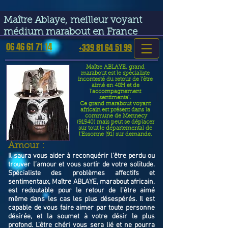
google-site-verification=VGmJoLJ1lBWcLcIytDH9NUlckDo5E-
YQp7SQYjUEuWE
Maître Ablaye, meilleur voyant
médium marabout en France
06 46 61 71 14
+339 81 64 51 99
Maître ABLAYE, grand
marabout est le spécialiste
incontesté du retour de l’être
aimé en 48H et de
l’accompagnement
sentimental.
Ce grand marabout voyant
africain est présent dans la
commune de Mennecy
(91540) mais peut se déplacer
sur tout le départemental de
l'Essonne (91) sur demande.
​Amour :
Il saura vous aider à reconquérir l’être perdu ou
trouver l’amour et vous sortir de votre solitude.
Spécialiste des problèmes affectifs et
sentimentaux, Maître ABLAYE, marabout africain,
est redoutable pour le retour de l'être aimé
même dans les cas les plus désespérés. Il est
capable de vous faire aimer par toute personne
désirée, et la soumet à votre désir le plus
profond. L’être chéri vous sera lié et ne pourra