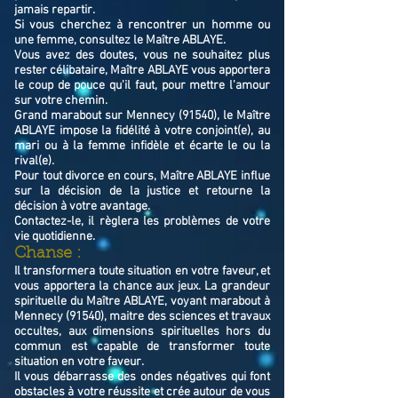
jamais repartir.
Si vous cherchez à rencontrer un homme ou
une femme, consultez le Maître ABLAYE.
Vous avez des doutes, vous ne souhaitez plus
rester célibataire, Maître ABLAYE vous apportera
le coup de pouce qu'il faut, pour mettre l'amour
sur votre chemin.
Grand marabout sur Mennecy (91540), le Maître
ABLAYE impose la fidélité à votre conjoint(e), au
mari ou à la femme infidèle et écarte le ou la
rival(e).
Pour tout divorce en cours, Maître ABLAYE influe
sur la décision de la justice et retourne la
décision à votre avantage.
Contactez-le, il règlera les problèmes de votre
vie quotidienne.
Chanse :
Il transformera toute situation en votre faveur, et
vous apportera la chance aux jeux. La grandeur
spirituelle du Maître ABLAYE, voyant marabout à
Mennecy (91540), maitre des sciences et travaux
occultes, aux dimensions spirituelles hors du
commun est capable de transformer toute
situation en votre faveur.
Il vous débarrasse des ondes négatives qui font
obstacles à votre réussite et crée autour de vous