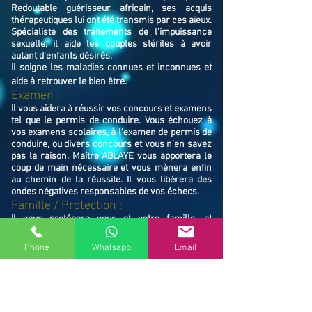
Redoutable guérisseur africain, ses acquis
thérapeutiques lui ont été transmis par ces aïeux.
Spécialiste des traitements de l'impuissance
sexuelle, il aide les couples stériles à avoir
autant d'enfants désirés.
Il soigne les maladies connues et inconnues et
aide à retrouver le bien ê
tre.
Examen :
Il vous aidera à réussir vos concours et examens
tel que le permis de conduire. Vous échouez à
vos examens scolaires, à l’examen de permis de
conduire, ou divers concours et vous n’en savez
pas la raison. Maître ABLAYE vous apportera le
coup de main nécessaire et vous mènera enfin
au chemin de la réussite. Il vous libérera des
ondes négatives responsables de vos échecs.
Famille / Prot
ection :
Il vous protégera vous et votre famille, et
resserrera vos liens en cas de rupture familiale.
Ne restez pas avec vos souffrances, consultez le
Phone
Whatsapp
Email
Maître ABLAYE marabout médium à Mennecy
(91540), il vous trouvera la solution et vous
mettra sur le chemin de la réussite.
Contactez le, vous verrez de vous même la
puissance de ses actions et la dimension de son