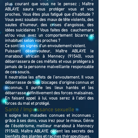
plus courant que vous ne le pensez ; Maître
ABLAYE saura vous protéger vous et vos
proches. Vous êtes plus fatigué que d’habitude ?
Vous avez soudain des maux de tête violents, des
sautes d’humeur, des crises d’angoisse, des
idées suicidaires ? Vous faites des cauchemars
et/ou vous avez un comportement bizarre et
inhabituel selon vos proches ?
Ce sont les signes d’un envoutement violent.
Puissant désenvouteur,
Maître
ABLAYE
le
marabout africain à Mennecy (91540),
v
ous
débarrassera de ces méfaits et vous protégera à
jamais de la personne malveillante responsable
de ces soucis.
Il neutralise les effets de l’envoutement. Il vous
débarrasse de tous blocages d'origine connus et
inconnus. Il purifie les lieux hantés et les
débarrasse définitivement des forces malsaines.
En faisant appel à lui, vous serez à l'abri des
forces du mal et protégé.
Santé / Impuissance sexuelle :
Il soigne les maladies connues et inconnues ;
grâce à ses dons, vous irez pour le mieux. Génie
de l'ésotérisme, meilleur marabout à Mennecy
(91540), Maître ABLAYE détient les secrets des
bienfaits des plantes et racines thérapeutiques.