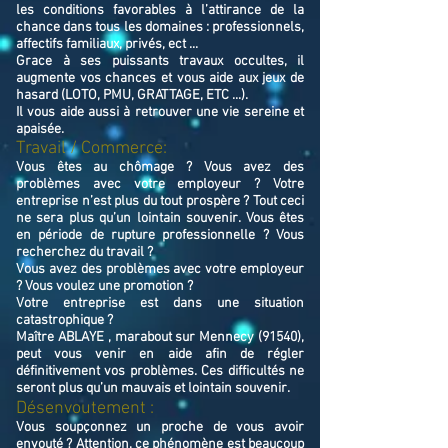
les conditions favorables à l’attirance de la
chance dans tous les domaines : professionnels,
affectifs familiaux, privés, ect ...
Grace à ses puissants travaux occultes, il
augmente vos chances et vous aide aux jeux de
hasard (LOTO, PMU, GRATTAGE, ETC ...).
Il vous aide aussi à retrouver une vie sereine et
apaisée.
Travail / Commerce:
Vous êtes au chômage ? Vous avez des
problèmes avec votre employeur ? Votre
entreprise n’est plus du tout prospère ? Tout ceci
ne sera plus qu’un lointain souvenir. Vous êtes
en période de rupture professionnelle ? Vous
recherchez du travail ?
Vous avez des problèmes avec votre employeur
? Vous voulez une promotion ?
Votre entreprise est dans une situation
catastrophique ?
Maître ABLAYE , marabout sur Mennecy (91540),
peut vous venir en aide afin de régler
définitivement vos problèmes. Ces difficultés ne
seront plus qu’un mauvais et lointain souvenir.
Désenvoutement :
Vous soupçonnez un proche de vous avoir
envouté ? Attention, ce phénomène est beaucoup