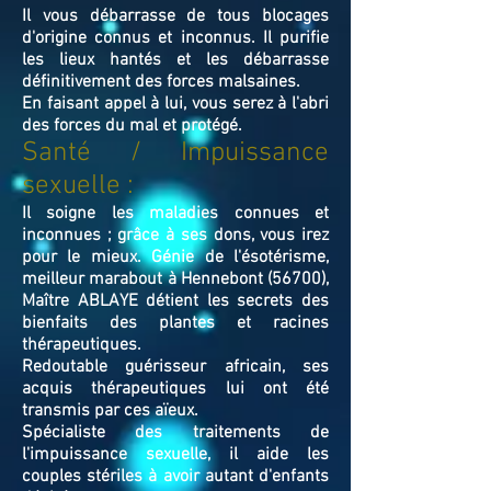
Il vous débarrasse de tous blocages
d'origine connus et inconnus. Il purifie
les lieux hantés et les débarrasse
définitivement des forces malsaines.
En faisant appel à lui, vous serez à l'abri
des forces du mal et protégé.
Santé / Impuissance
sexuelle :
Il soigne les maladies connues et
inconnues ; grâce à ses dons, vous irez
pour le mieux. Génie de l'ésotérisme,
meilleur marabout à Hennebont (56700),
Maître ABLAYE détient les secrets des
bienfaits des plantes et racines
thérapeutiques.
Redoutable guérisseur africain, ses
acquis thérapeutiques lui ont été
transmis par ces aïeux.
Spécialiste des traitements de
l'impuissance sexuelle, il aide les
couples stériles à avoir autant d'enfants