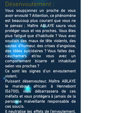
Désenvoutement :
Vous soupçonnez un proche de vous
avoir envouté ? Attention, ce phénomène
est beaucoup plus courant que vous ne
le pensez ; Maître ABLAYE saura vous
protéger vous et vos proches. Vous êtes
plus fatigué que d’habitude ? Vous avez
soudain des maux de tête violents, des
sautes d’humeur, des crises d’angoisse,
des idées suicidaires ? Vous faites des
cauchemars et/ou vous avez un
comportement bizarre et inhabituel
selon vos proches ?
Ce sont les signes d’un envoutement
violent.
Puissant désenvouteur,
Maître
ABLAYE
le marabout africain à Hennebont
(56700),
v
ous débarrassera de ces
méfaits et vous protégera à jamais de la
personne malveillante responsable de
ces soucis.
Il neutralise les effets de l’envoutement.