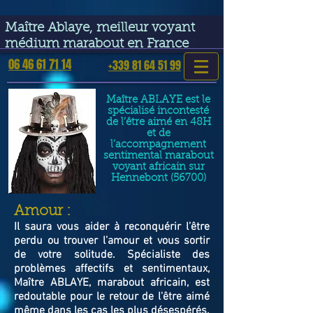
google-site-verification=VGmJoLJ1lBWcLcIytDH9NUlckDo5E-
YQp7SQYjUEuWE
Maître Ablaye, meilleur voyant
médium marabout en France
06 46 61 71 14
+339 81 64 51 99
Maître ABLAYE est le
spécialisé incontesté
de l’être aimé en 48H
et de
l’accompagnement
sentimental marabout
voyant africain sur
Hennebont (56700)
​Amour :
Il saura vous aider à reconquérir l’être
perdu ou trouver l’amour et vous sortir
de votre solitude. Spécialiste des
problèmes affectifs et sentimentaux,
Maître ABLAYE, marabout africain, est
redoutable pour le retour de l'être aimé
même dans les cas les plus désespérés.