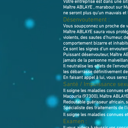
Votre entreprise est dans une si
Maître ABLAYE , marabout sur Mac
ne seront plus qu’un mauvais et l
Désenvoutement :
Vous soupçonnez un proche de vo
Maître ABLAYE saura vous protége
violents, des sautes d’humeur, d
comportement bizarre et inhabitu
Ce sont les signes d’un envoutem
Puissant désenvouteur,
Maître
A
jamais de la personne malveillan
Il neutralise les effets de l’envo
les débarrasse définitivement de
En faisant appel à lui, vous serez
Santé / Impuissance sexu
Il soigne les maladies connues et
Macouria (97300), Maître ABLAYE 
Redoutable guérisseur africain, s
Spécialiste des traitements de l'i
Il soigne les maladies connues et
Examen :