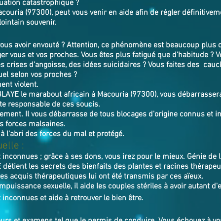
tuation catastrophique ?
ouria (97300), peut vous venir en aide afin de régler définitivem
ointain souvenir.
us avoir envouté ? Attention, ce phénomène est beaucoup plus c
r vous et vos proches. Vous êtes plus fatigué que d’habitude ? 
es crises d’angoisse, des idées suicidaires ? Vous faites des ca
el selon vos proches ?
ent violent.
BLAYE
le marabout africain à Macouria (97300),
v
ous débarrassera
te responsable de ces soucis.
utement. Il vous débarrasse de tous blocages d'origine connus et in
s forces malsaines.
 à l'abri des forces du mal et protégé.
elle :
 inconnues ; grâce à ses dons, vous irez pour le mieux. Génie de 
détient les secrets des bienfaits des plantes et racines thérapeu
es acquis thérapeutiques lui ont été transmis par ces aïeux.
mpuissance sexuelle, il aide les couples stériles à avoir autant d'
 inconnues et aide à retrouver le bien ê
tre.