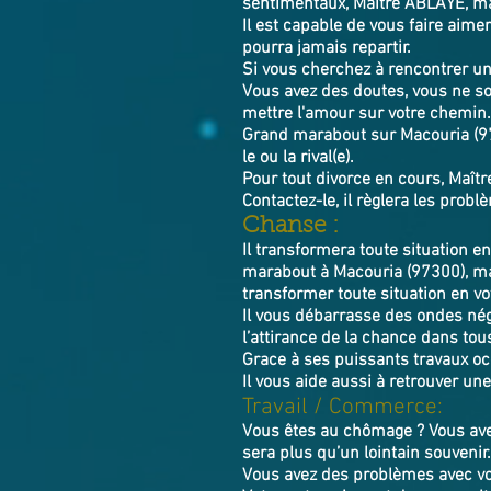
sentimentaux, Maître ABLAYE, mar
Il est capable de vous faire aimer
pourra jamais repartir.
Si vous cherchez à rencontrer 
Vous avez des doutes, vous ne sou
mettre l'amour sur votre chemin.
Grand marabout sur Macouria (9730
le ou la rival(e).
Pour tout divorce en cours, Maîtr
Contactez-le, il règlera l
Chanse :
Il transformera toute situation e
marabout à Macouria (97300), ma
transformer toute situation en vo
Il vous débarrasse des ondes néga
l’attirance de la chance dans tous
Grace à ses puissants travaux oc
Il vous aide aussi à retrouver un
Travail / Commerce:
Vous êtes au chômage ? Vous avez
sera plus qu’un lointain souvenir
Vous avez des problèmes avec vo