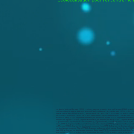
Géolocalisation pour rencontrer le 
marabout africain sur Macouria (97300) - meilleur marabout retour être aimé sur Macouria (97300) - marabout efficace sur Macouria (97300) - marabout sérieux sur Macouria (97300) - voyant africain sur Macouria (97300) - meilleur voyant retour être aimé sur Macouria (97300) - marabout efficace sur Macouria (97300) - voyant sérieux sur Macouria (97300) - médium africain sur Macouria (97300) - meilleur médium retour être aimé sur Macouria (97300) - médium efficace sur Macouria (97300) - médium sérieux sur Macouria (97300) – marabout africain Sur Macouria (97300) - le grand marabout africain Sur Macouria (97300) – marabout sérieux efficace sur Macouria (97300) , meilleur marabout retour être aimé Sur Macouria (97300) - marabout efficace Sur Macouria (97300) - marabout sérieux Sur Macouria (97300) - marabout africain honnête Sur Macouria (97300) - marabout le plus proche meilleur voyant retour être aimé Sur Macouria (97300) - meilleur marabout sérieux efficace sur Macouria (97300) , marabout africain sur retour être aimé Sur Macouria (97300) - meilleur médium retour être aimé Sur Macouria (97300) - médium africain Sur Macouria (97300) - meilleur médium retour être aimé Sur Macouria (97300) , est le meilleur voyant médium marabout sur Macouria (97300) . marabout Afrique sur Macouria (97300) , les pouvoirs occultes du et ses nombreux dons sont appréciés et sollicités sur Macouria (97300) , Ce grand marabout voyant africain sur Apatou (97317) , Ce grand marabout voyant africain sur Awala-Yalimapo (97319) , Ce grand marabout voyant africain sur Camopi (97330) , Ce grand marabout voyant africain sur Cayenne (97300) , Ce grand marabout voyant africain sur Grand-Santi (97340) , Ce grand marabout voyant africain sur Iracoubo (97350) , Ce grand marabout voyant africain sur Kourou (97310) , Ce grand marabout voyant africain sur Macouria (97355) , Ce grand marabout voyant africain sur Mana (97318) , Ce grand marabout voyant africain sur Maripasoula (97370) , Ce grand marabout voyant africain sur Matoury (97351) , Ce grand marabout voyant africain sur Montsinéry-Tonnegrande (97356) , Ce grand marabout voyant africain sur Ouanary (97380) , Ce grand marabout voyant africain sur Papaichton (97316) , Ce grand marabout voyant africain sur Régina (97353) , Ce grand marabout voyant africain sur Remire-Montjoly (97354) , Ce grand marabout voyant africain sur Roura (97311) , Ce grand marabout voyant africain sur Saint-Élie (97312) , Ce grand marabout voyant africain sur Saint-Georges (97313) , Ce grand marabout voyant africain sur Saint-Laurent-du-Maroni (97320) , Ce grand marabout voyant africain sur Saül (97314) , Ce grand marabout voyant africain sur Sinnamary (97315) , Ce grand marabout