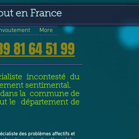
out en France
nvoutement
More
39 81 64 51 99
aliste incontesté du
nement sentimental.
nt dans la commune de
out le département de
pécialiste des problèmes affectifs et