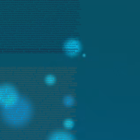
tit-Bourg (97170)
,
marabout à Sainte-Anne (97180)
,
marabout à Le Moule (97160)
,
marabout à Sainte-
33)
,
marabout à Ducos (97224)
,
marabout à Le François (97240)
,
marabout à Saint-Joseph (97212)
,
édium à Saint-Laurent-du-Maroni (97320) , médium à Matoury (97351) , médium à Kourou (97310) , médium
about à Laon (02000)
,
marabout à Château-Thierry (02400)
,
marabout à Tergnier (02700)
,
marabout à
arabout à Cagnes-sur-Mer
,
marabout à Grasse
,
marabout à Le Cannet
,
marabout à Menton (06500)
,
 Annonay (07100)
,
marabout à Aubenas (07200)
,
marabout à Charleville-Mézières (08000)
,
marabout
provence (13100)
,
marabout à Istres (13800)
,
marabout à Aubagne
,
marabout à Arles
,
marabout à
rabout à Châteauneuf-les-Martigues (13220)
,
marabout à Port-de-Bouc (13110)
,
marabout à
marabout à Hérouville-Saint-Clair (14200)
,
marabout à Lisieux (14100)
,
marabout à Vire Normandie
(18100)
,
marabout à Brive-la-Gaillarde (19100)
,
marabout à Tulle (19000)
,
marabout à Ajaccio
,
about à Dinan (22100
) ,
marabout à Plérin (22190)
,
marabout à Guéret (23000)
,
marabout à Périgueux
arabout sur Pierrelatte (26700)
,
marabout à Évreux (27000)
,
marabout sur Vernon (27200)
,
marabout
nderneau (29800)
,
marabout à Guipavas (29490)
,
marabout à Morlaix (29600)
,
marabout à
 (31700)
,
marabout à Muret (31600)
,
marabout à Plaisance-du-Touch (31830)
,
marabout à Cugnaux
(33130)
,
marabout à La Teste-de-Buch (33260)
,
marabout à Gradignan (33170)
,
marabout à Cenon
3440)
,
marabout à Blanquefort (33440)
,
marabout à Montpellier (34000)
,
marabout à Béziers (34500)
,
es (35300)
,
marabout à Bruz (35170)
,
marabout à Vitré (35500)
,
marabout à Cesson-Sévigné (35510)
,
,
marabout à Échirolles (38130)
,
marabout à Vienne (38200)
,
marabout à Bourgoin-Jallieu (38300)
,
00)
,
marabout à Dax (40100)
,
marabout à Blois (41000)
,
marabout à Romorantin-Lanthenay (41200)
,
à Nantes (44100)
,
marabout à Saint-Nazaire (44600)
,
marabout à Saint-Herblain (44800)
,
marabout à
 (44500)
,
marabout à Guérande (44350)
,
marabout à Pornic (44210)
,
marabout à Saint-Luce-sur-Loire
(45200)
,
marabout à Cahors (46000)
,
marabout à Agen (47000)
,
marabout à Villeneuve-sur-Lot
uges-sur-Loire (49620)
,
marabout à Segré-en-Anjou Bleu (49500)
,
marabout à Orée d’Anjou (49270)
,
ut à Épernay (51200)
,
marabout à Saint-Dizier (52100)
,
marabout à Chaumont (52000)
,
marabout à
700)
,
marabout à Laxou (54520)
,
marabout à Verdun (55100)
,
marabout à Bar-le-Duc (55000)
,
ès-Metz (57950)
,
Marabout à Forbach (57600)
,
Marabout à Sarreguemines (57200)
,
Marabout à Yutz
 Villeneuve-d'Ascq (59650)
,
marabout à Valenciennes (59300)
,
marabout à Wattrelos (59150)
,
10)
,
marabout à Hazebrouck (59190)
,
marabout à Mons-en-Barœul (59370)
,
marabout à Croix (59170)
n-le-Noble (59450)
,
marabout à Bailleul (59270)
,
marabout à Wattignies (59635)
,
marabout à
 (60110)
,
marabout à Alençon (61000)
,
marabout à Flers (61100)
,
marabout à Argentan (61200)
,
out à Carvin (62220)
,
marabout à Saint-Omer (62500)
,
marabout à Clermont-Ferrand (63100)
,
t-Jean-de-Luz (64500)
,
Marabout à Tarbes (65000)
,
Marabout à Lourdes (65100)
,
Marabout à
,
marabout à Colmar (68000)
,
marabout à Saint-Louis (68300)
,
marabout à Illzach (68110)
,
marabout
Villefranche-sur-Saône (69400)
,
marabout à Meyzieu (69330)
,
marabout à Rillieux-la-Pape (69140)
,
 à Francheville (69340)
,
marabout à Vesoul (70000)
,
Marabout à Chalon-sur-Saône (71100)
,
)
,
marabout à Annemasse (74100)
,
marabout à Thonon-les-Bains (74200)
,
marabout à Cluses
006)
,
marabout à paris (75007)
,
marabout à paris (75008)
,
marabout à paris (75009)
,
marabout à paris