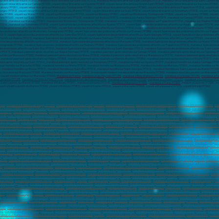
Marabout en France
,
marabout à Les Abymes (97139)
,
marabout à Baie-Mahault (97122)
,
marabout à Le Gosier (97190)
,
marabout à Pe
Lamentin (97129)
,
marabout à Pointe-à-Pitre (97110)
,
marabout à Fort-de-France (97234)
,
marabout à Le Lamentin (97232)
marabout à Le Robert (97231)
,
marabout à Schœlcher (972
 Saint-Laurent-du-Maroni (97320) , marabout à Matoury (97351) , marabout à Kourou (97310) ,
marabout à Macouria (97300)
, ,
marabout à Mana (97360)
, médium à Cayenne (97300) , m
yant à Saint-Laurent-du-Maroni (97320) , voyant à Matoury (97351) , voyant à Kourou (97310) , voyant à Macouria (97300) , voyant à Maripasoula (97370) , voyant à Mana (97360) ,
esse
,
marabout à Ambérieu-en-Bugey (01500)
,
marabout à Saint-Genis-Pouilly (01630)
,
marabout à Gex (01170)
,
marabout à Saint-Quentin (02100)
,
marabout à Soissons (02200)
,
mar
 à Yzeure (03400)
,
marabout à Manosque (04100)
,
marabout à Digne-les-Bains (04000)
,
marabout à Gap (05000)
,
marabout à Nice (06000)
,
marabout à Cannes
,
marabout à Antibes
,
m
e (06210)
,
marabout à Mougins (06250)
,
marabout à Vence (06140)
,
marabout à Villeneuve-Loubet (06270)
,
marabout à Valbonne (06560)
,
marabout à Beausoleil (06240)
,
marabout à
omilly-sur-Seine (10100)
,
marabout à Narbonne
,
marabout à Carcassonne
,
marabout à Rodez (12000)
,
marabout à Millau (12100)
,
marabout à Marseille (13000)
,
marabout à Aix-en-
rolles (13120)
,
Marabout à Marignane (13700)
,
marabout à Miramas (13140)
,
marabout à Les Pennes-Mirabeau (13170)
,
Marabout à Gardanne (13120)
,
Marabout à Allauch (13190)
,
ma
-Bel-Air (13320)
,
marabout à Berre-I'Étang (13130)
,
marabout à Saint-Martin-de-Crau (13310)
,
marabout à Martigues
,
marabout à Aix-en-Provence (13100)
,
marabout à Caen (14000)
,
out à La Rochelle (17000)
,
marabout à Saintes (17100)
,
marabout à Rochefort (17300)
,
marabout à Royan (17200)
,
marabout à La Rochelle
,
marabout à Bourges
,
marabout à Vierzon 
marabout à Beaune (21200)
,
marabout à Quetigny (21800)
,
marabout à Talant (21240)
,
marabout à Saint-Brieuc
,
marabout à Lannion (22300)
,
marabout à Lamballe-Armor (22400)
,
mar
0)
,
marabout à Montbéliard (25200)
,
marabout sur Valence (26000)
,
marabout à Montélimar (26200)
,
marabout à Romans-sur-lsère (26100)
,
marabout à Bourg-lès-Valence (26800)
,
m
arabout à Dreux (28100)
,
marabout à Lucé (28110)
,
marabout à Brest (29200)
,
marabout à Brest (29200)
,
marabout à Quimper (29000)
,
marabout à Concarneau (29900)
,
marabout à La
out à Bagnols-sur-Cèze (30200)
,
marabout à Beaucaire (30300)
,
marabout à Toulouse (31000)
,
marabout à Colomiers (31770)
,
marabout à Tournefeuille (31770)
,
Marabout à Blagnac
 Mérignac (33700)
,
marabout à Pessac (33600)
,
marabout à Talence (33400)
,
marabout à Villenave-d'Ornon (33140)
,
marabout à Saint-Médard-en-Jalles (33160)
,
marabout à Bègles 
bout à Lormont (33310)
,
marabout à Gujan-Mestras (33470)
,
marabout à Bruges (33520)
,
marabout à Floirac (33270)
,
marabout à Cestas (33610)
,
marabout à Ambarès-et-Lagrave (3
4110)
,
marabout à Castelnau-le-Lez (34170)
,
marabout à Mauguio (34130)
,
marabout à Lattes (34970)
,
marabout à Rennes (35200)
,
Marabout à Saint-Malo (35400)
,
marabout à Fougèr
t à Saint-Cyr-sur-Loire (37540)
,
marabout à Saint-pierre-des-Corps (37700)
,
marabout à Saint-Avertin (37550)
,
marabout à Grenoble (38000)
,
marabout à Saint-Martin-d'Hères (38400)
eylan (38240)
,
marabout à L'Isle-d'Abeau (38080)
,
marabout à Saint-Égrève (38120)
,
marabout à Dole (39100)
,
marabout à Lons-le-Saunier (39000)
,
marabout à Mont-de-Marsan (400
42170)
,
marabout à Saint-Chamond (42400)
,
marabout à Roanne (42300)
,
marabout à Firminy (42090)
,
marabout à Montbrison (42600)
,
marabout à Le Puy-en-Velay (43000)
,
marabout 
rtou (44120)
,
marabout à Couëron (44220)
,
marabout à Carquefou (44470)
,
marabout à Bouguenais (44340)
,
marabout à La Chapelle-sur-Erdre (44240)
,
marabout à La Baule-Escoublac
0)
,
marabout à Saint-Jean-de-Brave (45800)
,
marabout à Fleury-les-Aubrais (45400)
,
marabout à Saint-Jean-de-la-Ruelle (45140)
,
marabout à Saran (45140)
,
marabout à Montargis 
rabout à Beaupréau-en-Mauges (49600)
,
marabout à Chemillé-en-Anjou (49120)
,
marabout à Angers (49100)
,
marabout à Cholet (49300)
,
marabout à Saumur (49400)
,
marabout à Ma
,
marabout à Avrillé (49240)
,
marabout à Cherbourg-en-Cotentin (50100)
,
marabout à Saint-Lô (50000)
,
marabout à Reims (51100)
,
marabout à Châlons-en-Champagne (51000)
,
marabo
à Vandœuvre-lès-Nancy
,
marabout à Lunéville (54300)
,
marabout à Toul (54200)
,
marabout à Longwy (54400)
,
marabout à Villers-lès-Nancy (54600)
,
marabout à Pont-à-Mousson (54
eur (56270)
,
marabout à Hennebont (56700)
,
marabout à Pontivy (56300)
,
marabout à Auray (56400)
,
Marabout à Metz (57000)
,
Marabout à Thionville (57100)
,
Marabout à Montigny-l
about à Woippy (57140)
,
marabout à Nevers (58000)
,
marabout à Lille (59000)
,
marabout à Roubaix (59100)
,
marabout à Tourcoing (59200)
,
marabout à Dunkerque (59140)
,
marabout à
 à Maubeuge (59600)
,
marabout à Lambersart (59130)
,
marabout à Armentières (59280)
,
marabout à Loos (59120)
,
marabout à Grande-Synthe (59760)
,
marabout à La Madeleine (591
marabout à Denain (59220)
,
marabout à Ronchin (59790)
,
marabout à Hem (59510)
,
marabout à Faches-Thumesnil (59155)
,
marabout à Saint-Amand-les-Eaux (59230)
,
marabout à Si
000)
,
marabout à Compiègne (60200)
,
marabout à Creil (60100)
,
marabout à Nogent-sur-Oise (60180)
,
marabout à Crépy-en-Valois (60800)
,
marabout à Senlis (60300)
,
marabout à Méru
 Lens (62300)
,
marabout à Liévin (62800)
,
marabout à Hénin-Beaumont (62110)
,
marabout à Béthune (62400)
,
marabout à Bruay-la-Buissière (62700)
,
marabout à Avion (62210)
,
marab
about à Issoire (63500)
,
Marabout à Pau (64000)
,
marabout à Bayonne (64100)
,
marabout à Anglet (64600)
,
marabout à Biarritz (64200)
,
marabout à Hendaye (64700)
,
marabout à Sain
eim (67300)
,
marabout à Illkirch-Graffenstaden (67400)
,
marabout à Lingolsheim (67380)
,
marabout à Sélestat (67600)
,
marabout à Bischheim (67800)
,
marabout à Mulhouse (68100)
9100)
,
marabout à Vénissieux (69200)
,
marabout à Vaulx-en-Velin (69120)
,
marabout à Saint-Priest (69800)
,
marabout à Caluire-et-Cuire (69300)
,
marabout à Bron (69500)
,
marabout à 
60)
,
marabout à Sainte-Foy-lès-Lyon (69110)
,
marabout à Saint-Genis-Laval (69230)
,
marabout à Givors (69700)
,
marabout à Saint-Fons (69190)
,
marabout à Écully (69130)
,
marabout
rabout à Le Mans (72000)
,
marabout à La flèche (72200)
,
marabout à Chambéry (73000)
,
marabout à Aix-les-Bains (73100)
,
marabout à Albertville (73200)
,
marabout à Annecy (74000
lly (74150)
,
marabout à paris
,
marabout à paris (75001)
,
marabout à paris (75002)
,
marabout à paris (75003)
,
marabout à paris (75004)
,
marabout à paris (75005)
,
marabout à paris (75