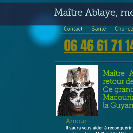
google-site-verification=VGmJoLJ1lBWcLcIytDH9NUlckDo5E-YQp7SQYjUEuWE
Maître Ablaye, m
Contact
Santé
Chance
06 46 61 71 1
Maître 
retour d
Ce grand
Macouria
la Guyan
​Amour :
Il saura vous aider à reconquérir 