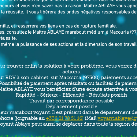
cours et examens tel que le permis de conduire. Vous échouez à v
ncours et vous n’en savez pas la raison. Maître ABLAYE vous appo
a réussite. Il vous libérera des ondes négatives responsables de
mille, et resserrera vos liens en cas de rupture familiale.
es, consultez le Maître ABLAYE marabout médium à Macouria (97300
éussite.
s même la puissance de ses actions et la dimension de son travail
our trouver enfin la solution à votre problème, vous verrez
actions.
r RDV à son cabinet sur Macouria (97300) paiements acce
Possibilité de paiement après résultats ou facilités de paie
aître ABLAYE vous bénéficiez d'une écoute attentive à vo
Rapidité - Sérieux - Efficacité - Résultats positifs
Travail par correspondance possible
Déplacement possible
leur marabout voyant. Il est présent dans le département de l
phone (joignable au
+336 81 78 51 16
)
(Mail
voyant.ablaye@
oyant Ablaye peut aussi se déplacer dans toute la région