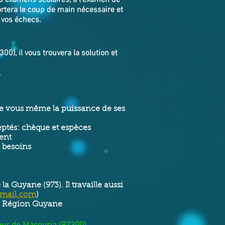
os examens scolaires, à l’examen de
rtera le coup de main nécessaire et
 vos échecs.
), il vous trouvera la solution et
.
 de vous même la puissance de ses
ptés: chèque et espèces
ment
s besoins
a Guyane (973). Il travaille aussi
gmail.com
)
 de Région Guyane