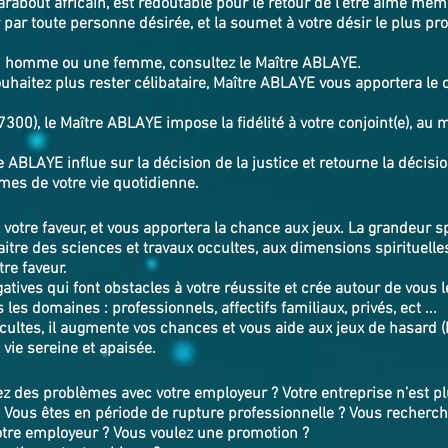
about africain, est redoutable pour le retour de l'être aimé mêm
 par toute personne désirée, et la soumet à votre désir le plus prof
un homme ou une femme, consultez le Maître ABLAYE.
haitez plus rester célibataire, Maître ABLAYE vous apportera le c
0), le Maître ABLAYE impose la fidélité à votre conjoint(e), au m
e ABLAYE influe sur la décision de la justice et retourne la décisi
es problèmes de votre vie quotidienne.
n votre faveur, et vous apportera la chance aux jeux. La grandeur s
itre des sciences et travaux occultes, aux dimensions spirituel
tre faveur.
tives qui font obstacles à votre réussite et crée autour de vous l
 les domaines : professionnels, affectifs familiaux, privés, ect ...
cultes, il augmente vos chances et vous aide aux jeux de hasard (
e vie sereine et apaisée.
 des problèmes avec votre employeur ? Votre entreprise n’est plu
. Vous êtes en période de rupture professionnelle ? Vous recherch
tre employeur ? Vous voulez une promotion ?