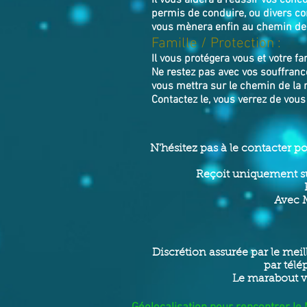
Il vous aidera à réussir vos con
permis de conduire, ou divers co
vous mènera enfin au chemin de l
Famille / Prot
ection :
Il vous protégera vous et votre fa
Ne restez pas avec vos souffranc
vous mettra sur le chemin de la r
Contactez le, vous verrez de vou
N'hésitez pas à le contacter p
Reçoit uniquement su
Avec M
Discrétion assurée par le meil
par télé
Le marabout v