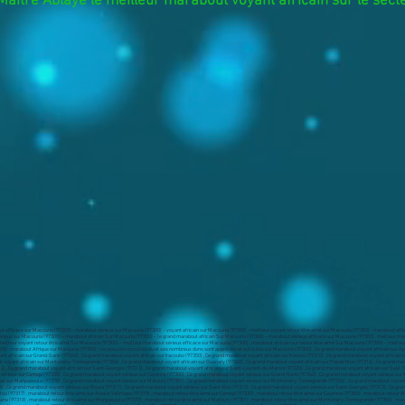
Maître Ablaye le meilleur marabout voyant africain sur le sec
 voyant sérieux sur Apatou (97317) , Ce grand marabout voyant sérieux sur Awala-Yalimapo (97319) , Ce grand marabout voyant sérieux sur Camopi (97330) , Ce grand marabout voyant sérieux sur Cayenne (97300) , Ce grand marabout voyant sérieux sur Grand-Santi (97340) , Ce grand marabout voyant sérieux sur Iracoubo (97350) , Ce grand marabout voyant sérieux sur Kourou (97310) , Ce grand marabout voyant sérieux sur Macouria (97355) , Ce grand marabout voyant sérieux sur Mana (97318) , Ce grand marabout voyant sérieux sur Maripasoula (97370) , Ce grand marabout voyant sérieux sur Matoury (97351) , Ce grand marabout voyant sérieux sur Montsinéry-Tonnegrande (97356) , Ce grand marabout voyant sérieux sur Ouanary (97380) , Ce grand marabout voyant sérieux sur Papaichton (97316) , Ce grand marabout voyant sérieux sur Régina (97353) , Ce grand marabout voyant sérieux sur Remire-Montjoly (97354) , Ce grand marabout voyant sérieux sur Roura (97311) , Ce grand marabout voyant sérieux sur Saint-Élie (97312) , Ce grand marabout voyant sérieux sur Saint-Georges (97313) , Ce grand marabout voyant sérieux sur Saint-Laurent-du-Maroni (97320) , Ce grand marabout voyant sérieux sur Saül (97314) , Ce grand marabout voyant sérieux sur Sinnamary (97315) , marabout retour être aimé sur Apatou (97317) , marabout retour être aimé sur Awala-Yalimapo (97319) , marabout retour être aimé sur Camopi (97330) , marabout retour être aimé sur Cayenne (97300) , marabout retour être aimé sur Grand-Santi (97340) , marabout retour être aimé sur Iracoubo (97350) , marabout retour être aimé sur Kourou (97310) , marabout retour être aimé sur Macouria (97355) , marabout retour être aimé sur Mana (97318) , marabout retour être aimé sur Maripasoula (97370) , marabout retour être aimé sur Matoury (97351) , marabout retour être aimé sur Montsinéry-Tonnegrande (97356) , marabout retour être aimé sur Ouanary (97380) , marabout retour être aimé sur Papaichton (97316) , marabout retour être aimé sur Régina (97353) , marabout retour être aimé sur Remire-Montjoly (97354) , marabout retour être aimé sur Roura (97311) , marabout retour être aimé sur Saint-Élie (97312) , marabout retour être aimé sur Saint-Georges (97313) , marabout retour être aimé sur Saint-Laurent-du-Maroni (97320) , marabout retour être aimé sur Saül (97314) , marabout retour être aimé sur Sinnamary (97315) , voyant retour être aimé sur Apatou (97317) , voyant retour être aimé sur Awala-Yalimapo (97319) , voyant retour être aimé sur Camopi (97330) , voyant retour être aimé sur Cayenne (97300) , voyant retour être aimé sur Grand-Santi (97340) , voyant retour être aimé sur Iracoubo (97350) , voyant retour être aimé sur Kourou (97310) , voyant retour être aimé sur Macouria (97355) , voyant retour être aimé sur Mana (97318) , voyant retour être aimé sur Maripasoula (97370) , voyant retour être aimé sur Matoury (97351) , voyant retour être aimé sur Montsinéry-Tonnegrande (97356) , voyant retour être aimé sur Ouanary (97380) , voyant retour être aimé sur Papaichton (97316) , voyant retour être aimé sur Régina (97353) , voyant retour être aimé sur Remire-Montjoly (97354) , voyant retour être aimé sur Roura (97311) , voyant retour être aimé sur Saint-Élie (97312) , voyant retour être aimé sur Saint-Georges (97313) , voyant retour être aimé sur Saint-Laurent-du-Maroni (97320) , voyant retour être aimé sur Saül (97314) , voyant retour être aimé sur Sinnamary (97315) , voyant sur Apatou (97317) , voyant sur Awala-Yalimapo (97319) , voyant sur Camopi (97330) , voyant sur Cayenne (97300) , voyant sur Grand-Santi (97340) , voyant sur Iracoubo (97350) , voyant sur Kourou (97310) , voyant sur Macouria (97355) , voyant sur Mana (97318) , voyant sur Maripasoula (97370) , voyant sur Matoury (97351) , voyant sur Montsinéry-Tonnegrande (97356) , voyant sur Ouanary (97380) , voyant sur Papaichton (97316) , voyant sur Régina (97353) , voyant sur Remire-Montjoly (97354) , voyant sur Roura (97311) , voyant sur Saint-Élie (97312) , voyant sur Saint-Georges (97313) , voyant sur Saint-Laurent-du-Maroni (97320) , voyant sur Saül (97314) , voyant sur Sinnamary (97315) , marabout sur Apatou (97317) , marabout sur Awala-Yalimapo (97319) , marabout sur Camopi (97330) , marabout sur Cayenne (97300) , marabout sur Grand-Santi (97340) , marabout sur Iracoubo (97350) , marabout sur Kourou (97310) , marabout sur Macouria (97355) , marabout sur Mana (97318) , marabout sur Maripasoula (97370) , marabout sur Matoury (97351) , marabout sur Montsinéry-Tonnegrande (97356) , marabout sur Ouanary (97380) , marabout sur Papaichton (97316) , marabout sur Régina (97353) , marabout sur R