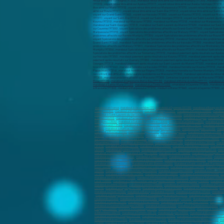
Rose (97115)
,
marabout à Capesterre-Belle-Eau (97130)
,
marabout à Morne-à-la'Eau (97111)
,
marabout à 
marabout à Sainte-Marie (97230)
,
marabout à La Trinité (97220)
, vmarabout à Cayenne (97300) , marabout à
à Macouria (97300) , médium à Maripasoula (97370) , médium à Mana (97360) , voyant à Cayenne (97300) , vo
marabout en france
,
marabout à Valserhône (01)
,
marabout à Oyonnax (01100)
,
marabout à Bourg-en-Br
Chauny (02300)
,
marabout à Montluçon
,
marabout à Vichy (03200)
,
marabout à Moulins (03000)
,
marabout
marabout à Saint-Laurent-du-Var (06700)
,
marabout à Vallauris (06220)
,
marabout à Mandelieu-la-Napoul
à Sedan (08200)
,
marabout à Pamiers (09100)
,
marabout à Foix (09000)
,
marabout à Troyes
,
marabout à R
Martigues (13500)
,
marabout à Salon-de-Provence (13300)
,
marabout à La Ciotat (13600)
,
marabout à Vit
Châteaurenard (13160)
,
marabout à Tarascon (13150)
,
marabout à Fos-sur-Mer (13270)
,
marabout à Bouc
(14500)
,
marabout à Aurillac (15000)
,
marabout à Angoulême (16000)
,
marabout à Cognac (16100)
,
marab
marabout à Bastia (20200)
,
marabout à Dijon (21000)
,
marabout à Dijon (21)
,
marabout à Cheôve (21300)
,
(24000)
,
marabout sur Bergerac (24100)
,
marabout sur Besançon (25000)
,
marabout sur Besançon (2500
sur Louviers (27400)
,
marabout sur Evreux
,
marabout à Chartres (28000)
,
marabout à Chartres (28000)
,
m
Douarnenez (29100)
,
marabout à Nîmes (30000)
,
marabout à Nîmes (30)
,
marabout à Alès (30100)
,
marab
(31270)
,
marabout à Balma (31130)
,
marabout à Auch (32000)
,
marabout à Bordeaux (33000)
,
marabout à
(33150)
,
marabout à Eysines (33320)
,
marabout à Libourne (33500)
,
marabout à Le Bouscat (33110)
,
mara
marabout à Sète (34200)
,
marabout à Agde (34300)
,
marabout à Lunel (34400)
,
marabout à Frontignan (3
marabout à Châteauroux (36000)
,
marabout à Tours (37000)
,
marabout à Joué-lès-Tours (37300)
,
marabou
marabout à Fontaine (38600)
,
marabout à Voiron (38500)
,
marabout à Villefontaine (380900)
,
marabout à M
Marabout à Vendôme (41100)
,
Marabout à Saint-Étienne (42000)
,
Marabout à Saint-Just-Saint-Rambert (
Rezé (44400)
,
marabout à Saint-Sébastien-sur-Loire (44230)
,
marabout à Orvault (44700)
,
marabout à Ve
(44980)
,
marabout à Saint-Brevin-les-piins (44250)
,
marabout à Orléans (45000)
,
marabout à Olivet (4516
(47300)
,
marabout à Marmande (47200)
,
marabout à Mende (48000)
,
marabout à Sèvremoine(49450)
,
ma
marabout à Loire-Authion (49250)
,
marabout à Montrevault-sur-Èvre (49110)
,
marabout à Trélazé (49800)
Laval (53000)
,
marabout à Château-Gontier-sur-Mayenne (53200)
,
marabout à Nancy (54000)
,
marabout 
marabout à Lorient (56100)
,
marabout à Vannes (56000)
,
marabout à Lanester (56600)
,
marabout à Ploem
(57970)
,
Marabout à Hayange (57700)
,
Marabout à Saint-Avold (57500)
,
Marabout à Fameck (57290)
,
Mar
marabout à Douai (59500)
,
marabout à Marcq-en-Barœul (59700)
,
marabout à Cambrai (59400)
,
marabout
,
marabout à Wasquehal (59290)
,
marabout à Coudekerque-Branche (59210)
,
marabout à Halluin (59250)
,
Haubourdin (59320)
,
marabout à Hautmont (59330)
,
marabout à Caudry (59540)
,
Marabout à Beauvais (60
Marabout à Calais (62100)
,
marabout à Arras (62000)
,
marabout à Boulogne-sur-Mer (62200)
,
marabout à
marabout à Cournon-d'Auvergne (63800)
,
marabout à Riom (63200)
,
marabout à Chamalières (63400)
,
mar
Perpignan (66000)
,
marabout à Strasbourg (67100)
,
marabout à Haguenau (67500)
,
marabout à Schiltigh
à Wittenheim (68270)
,
marabout à Rixheim (68170)
,
marabout à Lyon (69000)
,
marabout à Villeurbanne (6
marabout à Décines-Charpieu (69150)
,
marabout à Oullins (69600)
,
marabout à Tassin-la-Demi-Lune (691
Marabout à Mâcon (71000)
,
Marabout à Le Creusot (71200)
,
Marabout à Montceau-les-Mines (71300)
,
ma
(74300)
,
marabout à Sallanches (74700)
,
marabout à Saint-Julien-en-Genevois (74160)
,
marabout à Rumi