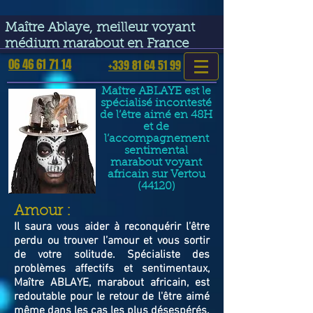
google-site-verification=VGmJoLJ1lBWcLcIytDH9NUlckDo5E-
YQp7SQYjUEuWE
Maître Ablaye, meilleur voyant
médium marabout en France
06 46 61 71 14
+339 81 64 51 99
Maître ABLAYE est le
spécialisé incontesté
de l’être aimé en 48H
et de
l’accompagnement
sentimental
marabout voyant
africain sur Vertou
(44120)
​Amour :
Il saura vous aider à reconquérir l’être
perdu ou trouver l’amour et vous sortir
de votre solitude. Spécialiste des
problèmes affectifs et sentimentaux,
Maître ABLAYE, marabout africain, est
redoutable pour le retour de l'être aimé
même dans les cas les plus désespérés.