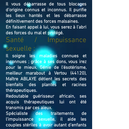
Il vous débarrasse de tous blocages
d'origine connus et inconnus. Il purifie
les lieux hantés et les débarrasse
définitivement des forces malsaines.
En faisant appel à lui, vous serez à l'abri
des forces du mal et protégé.
Santé / Impuissance
sexuelle :
Il soigne les maladies connues et
inconnues ; grâce à ses dons, vous irez
pour le mieux. Génie de l'ésotérisme,
meilleur marabout à Vertou (44120),
Maître ABLAYE détient les secrets des
bienfaits des plantes et racines
thérapeutiques.
Redoutable guérisseur africain, ses
acquis thérapeutiques lui ont été
transmis par ces aïeux.
Spécialiste des traitements de
l'impuissance sexuelle, il aide les
couples stériles à avoir autant d'enfants