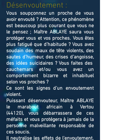
Désenvoutement :
Vous soupçonnez un proche de vous
avoir envouté ? Attention, ce phénomène
est beaucoup plus courant que vous ne
le pensez ; Maître ABLAYE saura vous
protéger vous et vos proches. Vous êtes
plus fatigué que d’habitude ? Vous avez
soudain des maux de tête violents, des
sautes d’humeur, des crises d’angoisse,
des idées suicidaires ? Vous faites des
cauchemars et/ou vous avez un
comportement bizarre et inhabituel
selon vos proches ?
Ce sont les signes d’un envoutement
violent.
Puissant désenvouteur,
Maître
ABLAYE
le marabout africain à Vertou
(44120),
v
ous débarrassera de ces
méfaits et vous protégera à jamais de la
personne malveillante responsable de
ces soucis.
Il neutralise les effets de l’envoutement.