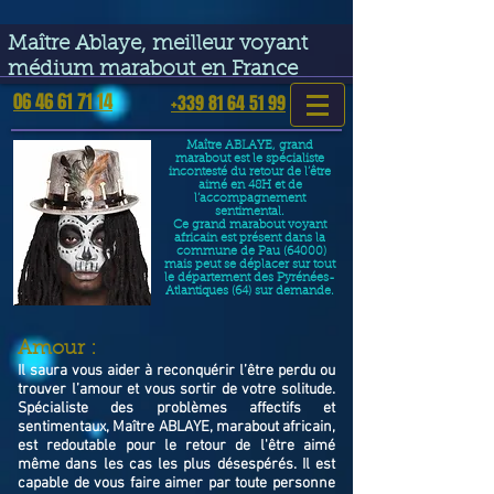
google-site-verification=VGmJoLJ1lBWcLcIytDH9NUlckDo5E-
YQp7SQYjUEuWE
Maître Ablaye, meilleur voyant
médium marabout en France
06 46 61 71 14
+339 81 64 51 99
Maître ABLAYE, grand
marabout est le spécialiste
incontesté du retour de l’être
aimé en 48H et de
l’accompagnement
sentimental.
Ce grand marabout voyant
africain est présent dans la
commune de Pau (64000)
mais peut se déplacer sur tout
le département des Pyrénées-
Atlantiques (64) sur demande.
​Amour :
Il saura vous aider à reconquérir l’être perdu ou
trouver l’amour et vous sortir de votre solitude.
Spécialiste des problèmes affectifs et
sentimentaux, Maître ABLAYE, marabout africain,
est redoutable pour le retour de l'être aimé
même dans les cas les plus désespérés. Il est
capable de vous faire aimer par toute personne