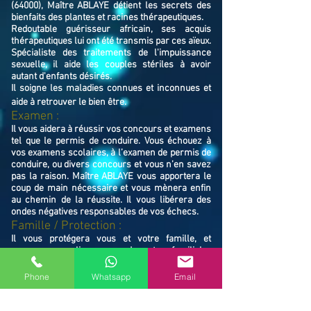
(64000), Maître ABLAYE détient les secrets des
bienfaits des plantes et racines thérapeutiques.
Redoutable guérisseur africain, ses acquis
thérapeutiques lui ont été transmis par ces aïeux.
Spécialiste des traitements de l'impuissance
sexuelle, il aide les couples stériles à avoir
autant d'enfants désirés.
Il soigne les maladies connues et inconnues et
aide à retrouver le bien ê
tre.
Examen :
Il vous aidera à réussir vos concours et examens
tel que le permis de conduire. Vous échouez à
vos examens scolaires, à l’examen de permis de
conduire, ou divers concours et vous n’en savez
pas la raison. Maître ABLAYE vous apportera le
coup de main nécessaire et vous mènera enfin
au chemin de la réussite. Il vous libérera des
ondes négatives responsables de vos échecs.
Famille / Prot
ection :
Il vous protégera vous et votre famille, et
resserrera vos liens en cas de rupture familiale.
Ne restez pas avec vos souffrances, consultez le
Maître ABLAYE marabout médium à Pau (64000),
Phone
Whatsapp
Email
il vous trouvera la solution et vous mettra sur le
chemin de la réussite.
Contactez le, vous verrez de vous même la