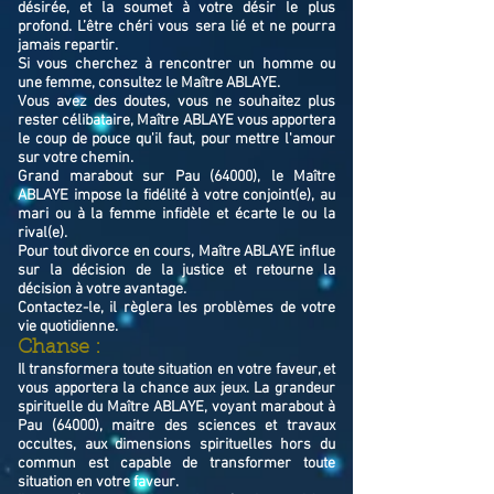
désirée, et la soumet à votre désir le plus
profond. L’être chéri vous sera lié et ne pourra
jamais repartir.
Si vous cherchez à rencontrer un homme ou
une femme, consultez le Maître ABLAYE.
Vous avez des doutes, vous ne souhaitez plus
rester célibataire, Maître ABLAYE vous apportera
le coup de pouce qu'il faut, pour mettre l'amour
sur votre chemin.
Grand marabout sur Pau (64000), le Maître
ABLAYE impose la fidélité à votre conjoint(e), au
mari ou à la femme infidèle et écarte le ou la
rival(e).
Pour tout divorce en cours, Maître ABLAYE influe
sur la décision de la justice et retourne la
décision à votre avantage.
Contactez-le, il règlera les problèmes de votre
vie quotidienne.
Chanse :
Il transformera toute situation en votre faveur, et
vous apportera la chance aux jeux. La grandeur
spirituelle du Maître ABLAYE, voyant marabout à
Pau (64000), maitre des sciences et travaux
occultes, aux dimensions spirituelles hors du
commun est capable de transformer toute
situation en votre faveur.