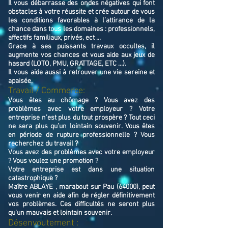
Il vous débarrasse des ondes négatives qui font
obstacles à votre réussite et crée autour de vous
les conditions favorables à l’attirance de la
chance dans tous les domaines : professionnels,
affectifs familiaux, privés, ect ...
Grace à ses puissants travaux occultes, il
augmente vos chances et vous aide aux jeux de
hasard (LOTO, PMU, GRATTAGE, ETC ...).
Il vous aide aussi à retrouver une vie sereine et
apaisée.
Travail / Commerce:
Vous êtes au chômage ? Vous avez des
problèmes avec votre employeur ? Votre
entreprise n’est plus du tout prospère ? Tout ceci
ne sera plus qu’un lointain souvenir. Vous êtes
en période de rupture professionnelle ? Vous
recherchez du travail ?
Vous avez des problèmes avec votre employeur
? Vous voulez une promotion ?
Votre entreprise est dans une situation
catastrophique ?
Maître ABLAYE , marabout sur Pau (64000), peut
vous venir en aide afin de régler définitivement
vos problèmes. Ces difficultés ne seront plus
qu’un mauvais et lointain souvenir.
Désenvoutement :