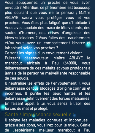
Vous soupçonnez un proche de vous avoir
envouté ? Attention, ce phénomène est beaucoup
plus courant que vous ne le pensez ; Maître
ABLAYE saura vous protéger vous et vos
proches. Vous êtes plus fatigué que d’habitude ?
Vous avez soudain des maux de tête violents, des
sautes d’humeur, des crises d’angoisse, des
idées suicidaires ? Vous faites des cauchemars
et/ou vous avez un comportement bizarre et
inhabituel selon vos proches ?
Ce sont les signes d’un envoutement violent.
Puissant désenvouteur,
Maître
ABLAYE
le
marabout africain à Pau (64000),
v
ous
débarrassera de ces méfaits et vous protégera à
jamais de la personne malveillante responsable
de ces soucis.
Il neutralise les effets de l’envoutement. Il vous
débarrasse de tous blocages d'origine connus et
inconnus. Il purifie les lieux hantés et les
débarrasse définitivement des forces malsaines.
En faisant appel à lui, vous serez à l'abri des
forces du mal et protégé.
Santé / Impuissance sexuelle :
Il soigne les maladies connues et inconnues ;
grâce à ses dons, vous irez pour le mieux. Génie
de l'ésotérisme, meilleur marabout à Pau