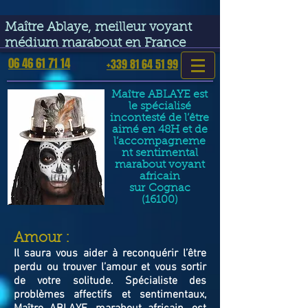
google-site-verification=VGmJoLJ1lBWcLcIytDH9NUlckDo5E-
YQp7SQYjUEuWE
Maître Ablaye, meilleur voyant
médium marabout en France
06 46 61 71 14
+339 81 64 51 99
Maître ABLAYE est
le spécialisé
incontesté de l’être
aimé en 48H et de
l’accompagneme
nt sentimental
marabout voyant
africain
sur
Cognac
(16100)
​Amour :
Il saura vous aider à reconquérir l’être
perdu ou trouver l’amour et vous sortir
de votre solitude. Spécialiste des
problèmes affectifs et sentimentaux,