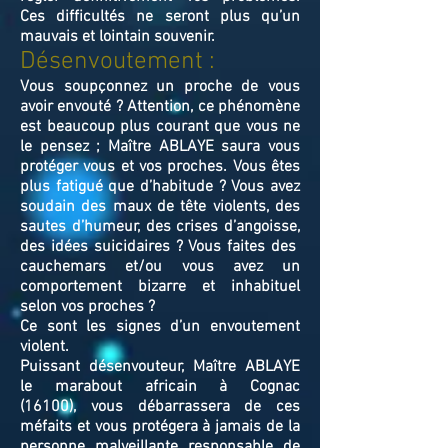
Ces difficultés ne seront plus qu’un
mauvais et lointain souvenir.
Désenvoutement :
Vous soupçonnez un proche de vous
avoir envouté ? Attention, ce phénomène
est beaucoup plus courant que vous ne
le pensez ; Maître ABLAYE saura vous
protéger vous et vos proches. Vous êtes
plus fatigué que d’habitude ? Vous avez
soudain des maux de tête violents, des
sautes d’humeur, des crises d’angoisse,
des idées suicidaires ? Vous faites des
cauchemars et/ou vous avez un
comportement bizarre et inhabituel
selon vos proches ?
Ce sont les signes d’un envoutement
violent.
Puissant désenvouteur,
Maître
ABLAYE
le marabout africain à Cognac
(16100),
v
ous débarrassera de ces
méfaits et vous protégera à jamais de la
personne malveillante responsable de