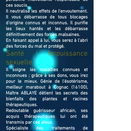
ces soucis.
Il neutralise les effets de l’envoutement.
Il vous débarrasse de tous blocages
d'origine connus et inconnus. Il purifie
les lieux hantés et les débarrasse
définitivement des forces malsaines.
En faisant appel à lui, vous serez à l'abri
des forces du mal et protégé.
Santé / Impuissance
sexuelle :
Il soigne les maladies connues et
inconnues ; grâce à ses dons, vous irez
pour le mieux. Génie de l'ésotérisme,
meilleur marabout à Cognac (16100),
Maître ABLAYE détient les secrets des
bienfaits des plantes et racines
thérapeutiques.
Redoutable guérisseur africain, ses
acquis thérapeutiques lui ont été
transmis par ces aïeux.
Spécialiste des traitements de