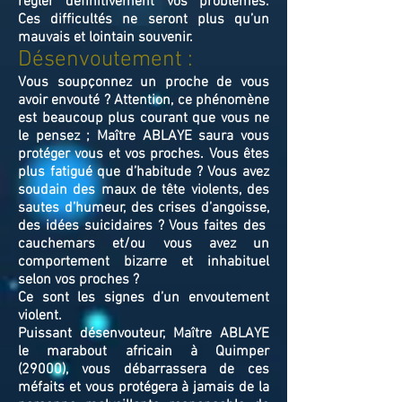
régler définitivement vos problèmes.
Ces difficultés ne seront plus qu’un
mauvais et lointain souvenir.
Désenvoutement :
Vous soupçonnez un proche de vous
avoir envouté ? Attention, ce phénomène
est beaucoup plus courant que vous ne
le pensez ; Maître ABLAYE saura vous
protéger vous et vos proches. Vous êtes
plus fatigué que d’habitude ? Vous avez
soudain des maux de tête violents, des
sautes d’humeur, des crises d’angoisse,
des idées suicidaires ? Vous faites des
cauchemars et/ou vous avez un
comportement bizarre et inhabituel
selon vos proches ?
Ce sont les signes d’un envoutement
violent.
Puissant désenvouteur,
Maître
ABLAYE
le marabout africain à Quimper
(29000),
v
ous débarrassera de ces
méfaits et vous protégera à jamais de la