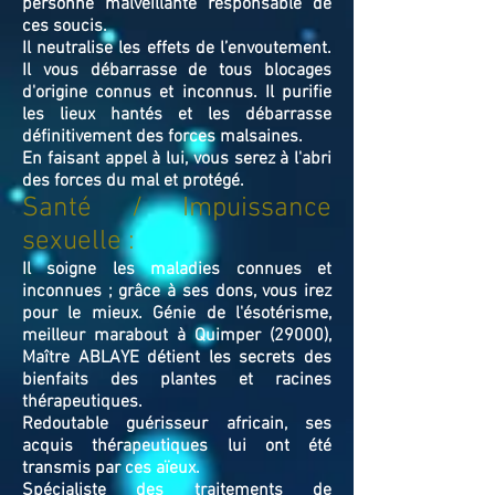
personne malveillante responsable de
ces soucis.
Il neutralise les effets de l’envoutement.
Il vous débarrasse de tous blocages
d'origine connus et inconnus. Il purifie
les lieux hantés et les débarrasse
définitivement des forces malsaines.
En faisant appel à lui, vous serez à l'abri
des forces du mal et protégé.
Santé / Impuissance
sexuelle :
Il soigne les maladies connues et
inconnues ; grâce à ses dons, vous irez
pour le mieux. Génie de l'ésotérisme,
meilleur marabout à Quimper (29000),
Maître ABLAYE détient les secrets des
bienfaits des plantes et racines
thérapeutiques.
Redoutable guérisseur africain, ses
acquis thérapeutiques lui ont été
transmis par ces aïeux.
Spécialiste des traitements de