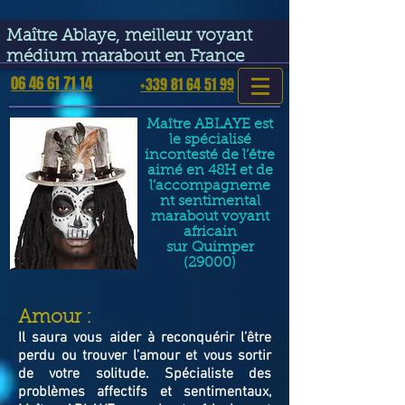
google-site-verification=VGmJoLJ1lBWcLcIytDH9NUlckDo5E-
YQp7SQYjUEuWE
Maître Ablaye, meilleur voyant
médium marabout en France
06 46 61 71 14
+339 81 64 51 99
Maître ABLAYE est
le spécialisé
incontesté de l’être
aimé en 48H et de
l’accompagneme
nt sentimental
marabout voyant
africain
sur
Quimper
(29000)
​Amour :
Il saura vous aider à reconquérir l’être
perdu ou trouver l’amour et vous sortir
de votre solitude. Spécialiste des
problèmes affectifs et sentimentaux,