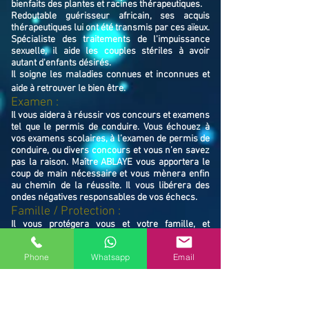
bienfaits des plantes et racines thérapeutiques.
Redoutable guérisseur africain, ses acquis
thérapeutiques lui ont été transmis par ces aïeux.
Spécialiste des traitements de l'impuissance
sexuelle, il aide les couples stériles à avoir
autant d'enfants désirés.
Il soigne les maladies connues et inconnues et
aide à retrouver le bien ê
tre.
Examen :
Il vous aidera à réussir vos concours et examens
tel que le permis de conduire. Vous échouez à
vos examens scolaires, à l’examen de permis de
conduire, ou divers concours et vous n’en savez
pas la raison. Maître ABLAYE vous apportera le
coup de main nécessaire et vous mènera enfin
au chemin de la réussite. Il vous libérera des
ondes négatives responsables de vos échecs.
Famille / Prot
ection :
Il vous protégera vous et votre famille, et
resserrera vos liens en cas de rupture familiale.
Ne restez pas avec vos souffrances, consultez le
Phone
Whatsapp
Email
Maître ABLAYE marabout médium à Colmar
(68000), il vous trouvera la solution et vous
mettra sur le chemin de la réussite.
Contactez le, vous verrez de vous même la
puissance de ses actions et la dimension de son