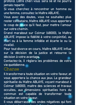
profond. L’être chéri vous sera lié et ne pourra
jamais repartir.
Si vous cherchez à rencontrer un homme ou
une femme, consultez le Maître ABLAYE.
Vous avez des doutes, vous ne souhaitez plus
rester célibataire, Maître ABLAYE vous apportera
le coup de pouce qu'il faut, pour mettre l'amour
sur votre chemin.
Grand marabout sur Colmar (68000), le Maître
ABLAYE impose la fidélité à votre conjoint(e), au
mari ou à la femme infidèle et écarte le ou la
rival(e).
Pour tout divorce en cours, Maître ABLAYE influe
sur la décision de la justice et retourne la
décision à votre avantage.
Contactez-le, il règlera les problèmes de votre
vie quotidienne.
Chanse :
Il transformera toute situation en votre faveur, et
vous apportera la chance aux jeux. La grandeur
spirituelle du Maître ABLAYE, voyant marabout à
Colmar (68000), maitre des sciences et travaux
occultes, aux dimensions spirituelles hors du
commun est capable de transformer toute
situation en votre faveur.
Il vous débarrasse des ondes négatives qui font