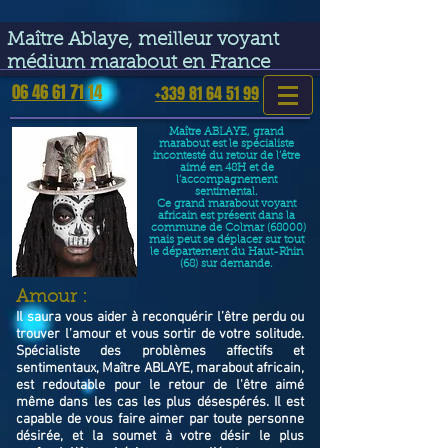
google-site-verification=VGmJoLJ1lBWcLcIytDH9NUlckDo5E-
YQp7SQYjUEuWE
Maître Ablaye, meilleur voyant
médium marabout en France
06 46 61 71 14
+339 81 64 51 99
Maître ABLAYE, grand
marabout est le spécialiste
incontesté du retour de l’être
aimé en 48H et de
l’accompagnement
sentimental.
Ce grand marabout voyant
africain est présent dans la
commune de Colmar (68000)
mais peut se déplacer sur tout
le département du Haut-Rhin
(68) sur demande.
​Amour :
Il saura vous aider à reconquérir l’être perdu ou
trouver l’amour et vous sortir de votre solitude.
Spécialiste des problèmes affectifs et
sentimentaux, Maître ABLAYE, marabout africain,
est redoutable pour le retour de l'être aimé
même dans les cas les plus désespérés. Il est
capable de vous faire aimer par toute personne
désirée, et la soumet à votre désir le plus