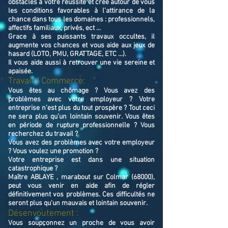
obstacles à votre réussite et crée autour de vous
les conditions favorables à l’attirance de la
chance dans tous les domaines : professionnels,
affectifs familiaux, privés, ect ...
Grace à ses puissants travaux occultes, il
augmente vos chances et vous aide aux jeux de
hasard (LOTO, PMU, GRATTAGE, ETC ...).
Il vous aide aussi à retrouver une vie sereine et
apaisée.
Travail / Commerce:
Vous êtes au chômage ? Vous avez des
problèmes avec votre employeur ? Votre
entreprise n’est plus du tout prospère ? Tout ceci
ne sera plus qu’un lointain souvenir. Vous êtes
en période de rupture professionnelle ? Vous
recherchez du travail ?
Vous avez des problèmes avec votre employeur
? Vous voulez une promotion ?
Votre entreprise est dans une situation
catastrophique ?
Maître ABLAYE , marabout sur Colmar (68000),
peut vous venir en aide afin de régler
définitivement vos problèmes. Ces difficultés ne
seront plus qu’un mauvais et lointain souvenir.
Désenvoutement :
Vous soupçonnez un proche de vous avoir