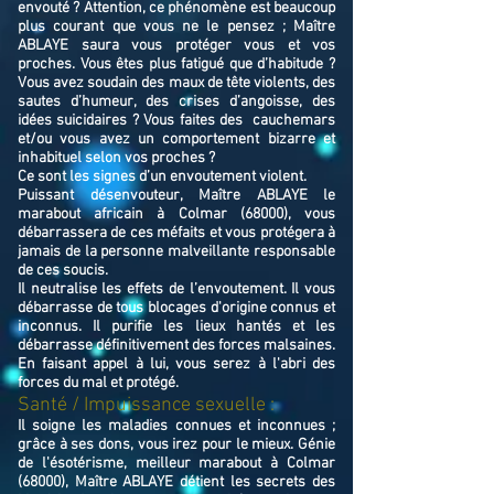
envouté ? Attention, ce phénomène est beaucoup
plus courant que vous ne le pensez ; Maître
ABLAYE saura vous protéger vous et vos
proches. Vous êtes plus fatigué que d’habitude ?
Vous avez soudain des maux de tête violents, des
sautes d’humeur, des crises d’angoisse, des
idées suicidaires ? Vous faites des cauchemars
et/ou vous avez un comportement bizarre et
inhabituel selon vos proches ?
Ce sont les signes d’un envoutement violent.
Puissant désenvouteur,
Maître
ABLAYE
le
marabout africain à Colmar (68000),
v
ous
débarrassera de ces méfaits et vous protégera à
jamais de la personne malveillante responsable
de ces soucis.
Il neutralise les effets de l’envoutement. Il vous
débarrasse de tous blocages d'origine connus et
inconnus. Il purifie les lieux hantés et les
débarrasse définitivement des forces malsaines.
En faisant appel à lui, vous serez à l'abri des
forces du mal et protégé.
Santé / Impuissance sexuelle :
Il soigne les maladies connues et inconnues ;
grâce à ses dons, vous irez pour le mieux. Génie
de l'ésotérisme, meilleur marabout à Colmar
(68000), Maître ABLAYE détient les secrets des