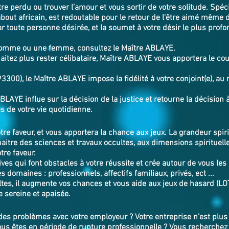
être perdu ou trouver l’amour et vous sortir de votre solitude. Spéc
out africain, est redoutable pour le retour de l'être aimé même 
r toute personne désirée, et la soumet à votre désir le plus profond
homme ou une femme, consultez le Maître ABLAYE.
itez plus rester célibataire, Maître ABLAYE vous apportera le cou
300), le Maître ABLAYE impose la fidélité à votre conjoint(e), au 
BLAYE influe sur la décision de la justice et retourne la décision 
 problèmes de votre vie quotidienne.
otre faveur, et vous apportera la chance aux jeux. La grandeur spi
maitre des sciences et travaux occultes, aux dimensions spiritue
tre faveur.
ves qui font obstacles à votre réussite et crée autour de vous les
s domaines : professionnels, affectifs familiaux, privés, ect ...
tes, il augmente vos chances et vous aide aux jeux de hasard (LO
ie sereine et apaisée.
es problèmes avec votre employeur ? Votre entreprise n’est plus 
Vous êtes en période de rupture professionnelle ? Vous recherchez 