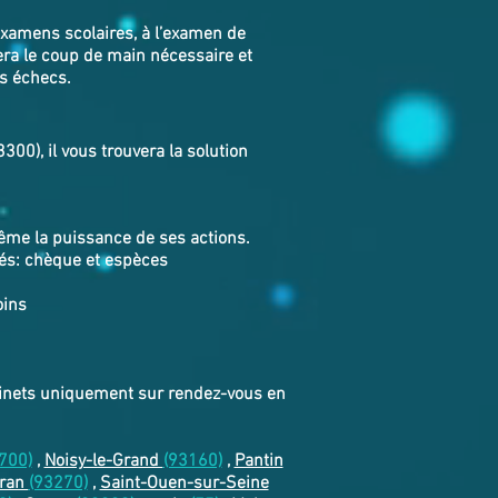
examens scolaires, à l’examen de
era le coup de main nécessaire et
os échecs.
00), il vous trouvera la solution
même la puissance de ses actions.
tés: chèque et espèces
oins
abinets uniquement sur rendez-vous en
700)
,
Noisy-le-Grand
(93160)
,
Pantin
ran
(93270)
,
Saint-Ouen-sur-Seine