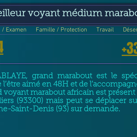
eilleur voyant médium marab
 / Examen
Famille / Protection
Travail
Dése
4
+3
ABLAYE, grand marabout est le spéci
e l’être aimé en 48H et de l’accompag
 voyant marabout africain est prése
liers (93300) mais peut se déplacer s
ine-Saint-Denis (93) sur demande.