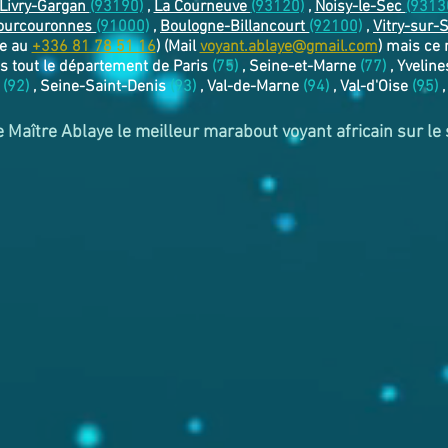
Livry-Gargan
(93190)
,
La Courneuve
(93120)
,
Noisy-le-Sec
(9313
ourcouronnes
(91000)
,
Boulogne-Billancourt
(92100)
,
Vitry-sur-
le au
+336 81 78 51 16
) (Mail
voyant.ablaye@gmail.com
) mais ce
s tout le département de Paris
(75)
, Seine-et-Marne
(77)
, Yvelin
(92)
, Seine-Saint-Denis
(93)
, Val-de-Marne
(94)
, Val-d'Oise
(95)
,
e Maître Ablaye le meilleur marabout voyant africain sur le