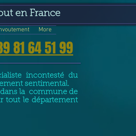
out en France
nvoutement
More
39 81 64 51 99
aliste incontesté du
nement sentimental.
nt dans la commune de
ur tout le département