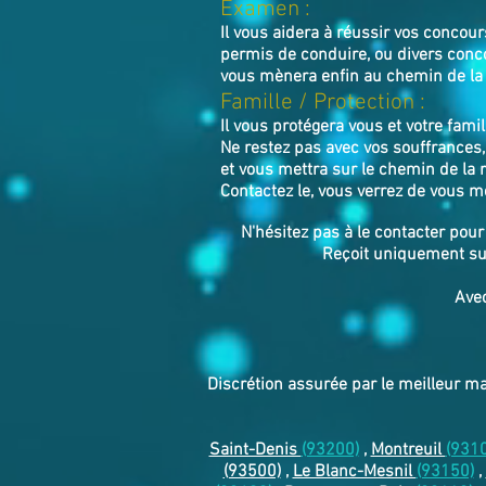
Examen :
Il vous aidera à réussir vos concou
permis de conduire, ou divers conc
vous mènera enfin au chemin de la 
​Famille / Protection :
Il vous protégera vous et votre famil
Ne restez pas avec vos souffrances,
et vous mettra sur le chemin de la r
Contactez le, vous verrez de vous m
N'hésitez pas à le contacter pou
Reçoit uniquement sur
Avec
Discrétion assurée par le meilleur m
Saint-Denis
(93200)
,
Montreuil
(931
(93500)
,
Le Blanc-Mesnil
(93150)
,