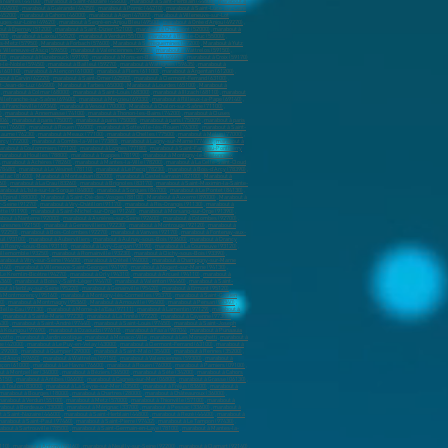
à Nantes (44100)
,
marabout à Saint-Nazaire (44600)
,
marabout à Saint-Herblain (44800)
,
marabout à
 (44500)
,
marabout à Guérande (44350)
,
marabout à Pornic (44210)
,
marabout à Saint-Luce-sur-Loire
(45200)
,
marabout à Cahors (46000)
,
marabout à Agen (47000)
,
marabout à Villeneuve-sur-Lot
uges-sur-Loire (49620)
,
marabout à Segré-en-Anjou Bleu (49500)
,
marabout à Orée d’Anjou (49270)
,
ut à Épernay (51200)
,
marabout à Saint-Dizier (52100)
,
marabout à Chaumont (52000)
,
marabout à
700)
,
marabout à Laxou (54520)
,
marabout à Verdun (55100)
,
marabout à Bar-le-Duc (55000)
,
ès-Metz (57950)
,
Marabout à Forbach (57600)
,
Marabout à Sarreguemines (57200)
,
Marabout à Yutz
 Villeneuve-d'Ascq (59650)
,
marabout à Valenciennes (59300)
,
marabout à Wattrelos (59150)
,
10)
,
marabout à Hazebrouck (59190)
,
marabout à Mons-en-Barœul (59370)
,
marabout à Croix (59170)
n-le-Noble (59450)
,
marabout à Bailleul (59270)
,
marabout à Wattignies (59635)
,
marabout à
 (60110)
,
marabout à Alençon (61000)
,
marabout à Flers (61100)
,
marabout à Argentan (61200)
,
out à Carvin (62220)
,
marabout à Saint-Omer (62500)
,
marabout à Clermont-Ferrand (63100)
,
t-Jean-de-Luz (64500)
,
Marabout à Tarbes (65000)
,
Marabout à Lourdes (65100)
,
Marabout à
,
marabout à Colmar (68000)
,
marabout à Saint-Louis (68300)
,
marabout à Illzach (68110)
,
marabout
Villefranche-sur-Saône (69400)
,
marabout à Meyzieu (69330)
,
marabout à Rillieux-la-Pape (69140)
,
 à Francheville (69340)
,
marabout à Vesoul (70000)
,
Marabout à Chalon-sur-Saône (71100)
,
)
,
marabout à Annemasse (74100)
,
marabout à Thonon-les-Bains (74200)
,
marabout à Cluses
006)
,
marabout à paris (75007)
,
marabout à paris (75008)
,
marabout à paris (75009)
,
marabout à paris
re (76600)
,
marabout à Rouen (76000)
,
marabout à Sotteville-lès-Rouen (76300)
,
marabout à Saint-
llaume (76230)
,
marabout à Meaux (77100)
,
marabout à Chelles (77500)
,
marabout à Melun (77000)
,
orcy (77200)
,
marabout à Combs-la-Ville (77380)
,
marabout à Lagny-sur-Marne (77400)
,
marabout à
arabout à Coulommiers (77120)
,
marabout à Lognes (77180)
,
marabout à Saint-Fargeau-Ponthierry
marabout à Houilles (78800)
,
marabout à Trappes (78190)
,
marabout à Montigny-le-Bretonneux
,
marabout à Achères (78260)
,
marabout à Mantes-la-Ville (78200)
,
marabout à La Celle-Saint-Cloud
(78480)
,
marabout à Le Vésinet (78110)
,
marabout à Le Pecq (78230)
,
marabout à Bois-d'Arcy (78390)
,
illac (81600)
,
Marabout à Montauban (82000)
,
marabout à Castelsarrasin (82100)
,
Marabout à
60)
,
marabout à La Crau (83260)
,
marabout à Brignoles (83170)
,
marabout à Saint-Maximin-la-Sainte-
arabout à L'Isle-sur-la-Sorgue (84800)
,
marabout à Sorgues (84700)
,
marabout à Le Pontet (84130)
,
 Épinal (88000)
,
Marabout à Saint-Dié-des-Vosges (88100)
,
Marabout à Auxerre (89000)
,
Marabout à
r-Seine (91270)
,
marabout à Viry-Châtillon (91170)
,
marabout à Ris-Orangis (91130)
,
marabout à
tte (91190)
,
marabout à Saint-Michel-sur-Orge (91240)
,
marabout à Morsang-sur-Orge (91390)
,
bout à Nanterre (92000)
,
marabout à Asnières-sur-Seine (92600)
,
marabout à Colombes (92700)
,
Suresnes (92150)
,
marabout à Gennevilliers (92230)
,
marabout à Montrouge (92120)
,
marabout à
(92250)
,
marabout à Bois-Colombes (92270)
,
marabout à Vanves (92170)
,
marabout à Fontenay-aux-
uil (93100)
,
marabout à Aubervilliers
,
marabout à Aulnay-sous-Bois (93600)
,
marabout à Drancy
 à Rosny-sous-Bois (93110)
,
marabout à Livry-Gargan (93190)
,
marabout à La Courneuve (93120)
,
Villemomble (93250)
,
marabout à Romainville (93230)
,
marabout à Clichy-sous-Bois (93390)
,
arabout à Vitry-sur-Seine (94400)
,
marabout à Créteil (94000)
,
marabout à Champigny-sur-Marne
4140)
,
marabout à Villeneuve-Saint-Georges (94190)
,
marabout à Nogent-sur-Marne (94130)
,
Le Kremlin-Bicêtre (94270)
,
marabout à Orly (94310)
,
marabout à Arcueil (94110)
,
marabout à
4360)
,
marabout à Boissy-Saint-Léger (94470)
,
marabout à Valenton (94460)
,
marabout à Saint-
ut à Herblay-sur-Seine (95220)
,
marabout à Genainville (95420)
,
marabout à Ermont (95120)
,
à Montmorency (95160)
,
marabout à Montigny-lès-Cormeilles (95370)
,
marabout à Saint-Gratien
0)
,
marabout à Montmagny (95360)
,
Marabout à Arnouville (95400)
,
marabout à Persan (95340)
,
Belle-Eau (97130)
,
marabout à Morne-à-la'Eau (97111)
,
marabout à Lamentin (97129)
,
marabout à
,
marabout à Sainte-Marie (97230)
,
marabout à La Trinité (97220)
,
marabout à Cayenne (97300)
,
430)
,
marabout à Saint-André (97440)
,
marabout à Saint-Louis (97450)
,
marabout à Saint-Joseph
à Koungou (97690)
,
marabout à Dzaoudzi (97610)
,
marabout à Faa’a (98704)
,
marabout à Punaauia
votto
,
marabout à Jardin exotique
,
marabout à Monaco-Ville
,
marabout à Les Moneghetti
,
marabout à
ne (42000)
,
marabout à Le Puy-en-Velay (43000)
,
marabout à Clermont-Ferrand (63100)
,
marabout à
(29200)
,
marabout à Quimper (29000)
,
marabout à Saint-Malo (35400)
,
marabout à Rennes (35200)
,
e-d'Ascq (59650)
,
marabout à Wattrelos (59150)
,
marabout à Valenciennes (59300)
,
marabout à
nçon (61000)
,
marabout à Le Havre (76600)
,
marabout à Rouen (76000)
,
marabout à Pamiers (09100)
,
t à Montpellier (34000)
,
marabout à Béziers (34500)
,
marabout à Sète (34200)
,
marabout à Cahors
6150)
,
marabout à Antibes (06600)
,
marabout à Cagnes-sur-Mer (06800)
,
marabout à Grasse (06130)
,
 à Toulon (83000)
,
marabout à La Seyne-sur-Mer (83500)
,
marabout à Fréjus (83600)
,
marabout à
marabout à Bourges (18000)
,
marabout à Chartres (28000)
,
marabout à Châteauroux (36000)
,
arabout à Verdun (55100)
,
marabout à Metz (57000)
,
marabout à Thionville (57100)
,
marabout à
about à Bordeaux (33000)
,
marabout à Mérignac (33700)
,
marabout à Pessac (33600)
,
marabout à
 à Saint-Nazaire (44600)
,
marabout à Saint-Herblain (44800)
,
marabout à Rezé (44400)
,
marabout à
arabout à Saint-Paul (97460)
,
marabout à Saint-Pierre (97432)
,
marabout à Le Tampon (97430)
,
about à Sartrouville (78500)
,
marabout à Saint-Germain-en-Laye (78100)
,
marabout à Mantes-la-
110)
,
marabout à Antony (92160)
,
marabout à Neuilly-sur-Seine (92200)
,
marabout à Clamart (92140)
,