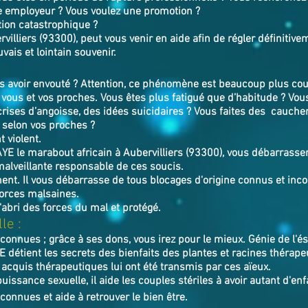
e employeur ? Vous voulez une promotion ?
tion catastrophique ?
illiers (93300), peut vous venir en aide afin de régler définitiv
vais et lointain souvenir.
avoir envouté ? Attention, ce phénomène est beaucoup plus cour
vous et vos proches. Vous êtes plus fatigué que d’habitude ? Vou
crises d’angoisse, des idées suicidaires ? Vous faites des cauch
 selon vos proches ?
 violent.
AYE
le marabout africain à Aubervilliers (93300),
v
ous débarrasser
malveillante responsable de ces soucis.
ment. Il vous débarrasse de tous blocages d'origine connus et incon
forces malsaines.
l'abri des forces du mal et protégé.
le :
nconnues ; grâce à ses dons, vous irez pour le mieux. Génie de l'
E détient les secrets des bienfaits des plantes et racines thérape
 acquis thérapeutiques lui ont été transmis par ces aïeux.
uissance sexuelle, il aide les couples stériles à avoir autant d'enf
connues et aide à retrouver le bien ê
tre.