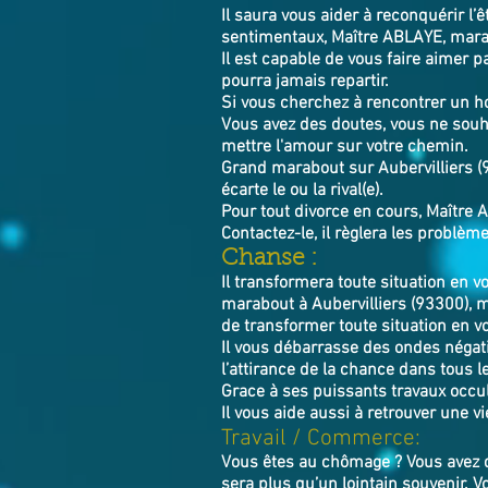
Il saura vous aider à reconquérir l’
sentimentaux, Maître ABLAYE, marab
Il est capable de vous faire aimer pa
pourra jamais repartir.
Si vous cherchez à rencontrer un 
Vous avez des doutes, vous ne souha
mettre l'amour sur votre chemin.
Grand marabout sur Aubervilliers (93
écarte le ou la rival(e).
Pour tout divorce en cours, Maître A
Contactez-le, il règlera les
Chanse :
Il transformera toute situation en v
marabout à Aubervilliers (93300), 
de transformer toute situation en vo
Il vous débarrasse des ondes négati
l’attirance de la chance dans tous le
Grace à ses puissants travaux occul
Il vous aide aussi à retrouver une v
Travail / Commerce:
Vous êtes au chômage ? Vous avez d
sera plus qu’un lointain souvenir. 