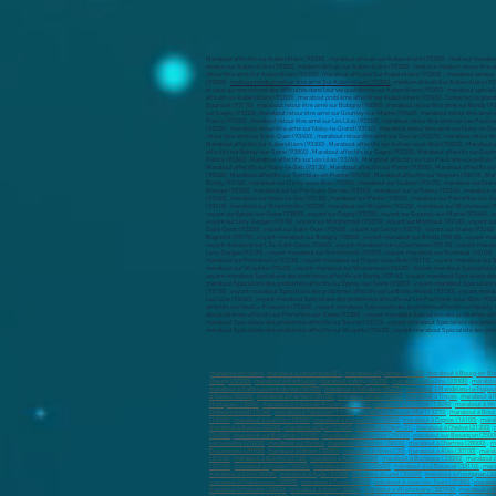
Marabout affectifs sur Aubervilliers (93300) , marabout africain sur Aubervilliers (93300) - meilleur marabou
sérieux sur Aubervilliers (93300) , médium africain sur Aubervilliers (93300) - meilleur médium retour être 
retour être aimé Sur Aubervilliers (93300) , marabout efficace Sur Aubervilliers (93300) - marabout sérieux 
(93300) ,
meilleur médium retour être aimé Sur Aubervilliers (93300)
, médium africain Sur Aubervilliers (93
et ceux qui rencontrent des difficultés dans leur vie quotidienne sur Aubervilliers (93300) . marabout spécia
africain sur Aubervilliers (93300) , marabout problème affectif sur Aubervilliers (93300) . Contactez le gran
marabout en france
,
marabout à Valserhône (01)
,
marabout à Oyonnax (01100)
,
marabout à Bourg-en-Br
Chauny (02300)
,
marabout à Montluçon
,
marabout à Vichy (03200)
,
marabout à Moulins (03000)
,
marabout
marabout à Saint-Laurent-du-Var (06700)
,
marabout à Vallauris (06220)
,
marabout à Mandelieu-la-Napoul
à Sedan (08200)
,
marabout à Pamiers (09100)
,
marabout à Foix (09000)
,
marabout à Troyes
,
marabout à R
Martigues (13500)
,
marabout à Salon-de-Provence (13300)
,
marabout à La Ciotat (13600)
,
marabout à Vit
Châteaurenard (13160)
,
marabout à Tarascon (13150)
,
marabout à Fos-sur-Mer (13270)
,
marabout à Bouc
(14500)
,
marabout à Aurillac (15000)
,
marabout à Angoulême (16000)
,
marabout à Cognac (16100)
,
marab
marabout à Bastia (20200)
,
marabout à Dijon (21000)
,
marabout à Dijon (21)
,
marabout à Cheôve (21300)
,
(24000)
,
marabout sur Bergerac (24100)
,
marabout sur Besançon (25000)
,
marabout sur Besançon (2500
sur Louviers (27400)
,
marabout sur Evreux
,
marabout à Chartres (28000)
,
marabout à Chartres (28000)
,
m
Douarnenez (29100)
,
marabout à Nîmes (30000)
,
marabout à Nîmes (30)
,
marabout à Alès (30100)
,
marab
(31270)
,
marabout à Balma (31130)
,
marabout à Auch (32000)
,
marabout à Bordeaux (33000)
,
marabout à
(33150)
,
marabout à Eysines (33320)
,
marabout à Libourne (33500)
,
marabout à Le Bouscat (33110)
,
mara
marabout à Sète (34200)
,
marabout à Agde (34300)
,
marabout à Lunel (34400)
,
marabout à Frontignan (3
marabout à Châteauroux (36000)
,
marabout à Tours (37000)
,
marabout à Joué-lès-Tours (37300)
,
marabou
marabout à Fontaine (38600)
,
marabout à Voiron (38500)
,
marabout à Villefontaine (380900)
,
marabout à M