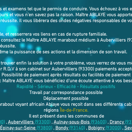
rs et examens tel que le permis de conduire. Vous échouez à vos 
ours et vous n’en savez pas la raison. Maître ABLAYE vous apport
réussite. Il vous libérera des ondes négatives responsables de v
le, et resserrera vos liens en cas de rupture familiale.
 consultez le Maître ABLAYE marabout médium à Aubervilliers (933
éussite.
ême la puissance de ses actions et la dimension de son travail.
r trouver enfin la solution à votre problème, vous verrez de vous 
 R.D.V à son cabinet sur Aubervilliers (93300) paiements accep
Possibilité de paiement après résultats ou facilités de paiement
 Maître ABLAYE vous bénéficiez d'une écoute attentive à vos bes
Rapidité - Sérieux - Efficacité - Résultats positifs
Travail par correspondance possible
Déplacement possible
arabout voyant africain Ablaye vous reçoit dans ses différents c
régions
Île-de-France.
Il est présent dans les communes de
00)
,
Aubervilliers
(93300)
,
Aulnay-sous-Bois
(93600)
,
Drancy
(93
Épinay-sur-Seine
(93800)
,
Bondy
(93140)
,
Bobigny
(93000)
,
Sev