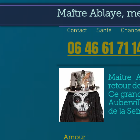
google-site-verification=VGmJoLJ1lBWcLcIytDH9NUlckDo5E-YQp7SQYjUEuWE
Maître Ablaye, m
Contact
Santé
Chance
06 46 61 71 1
Maître 
retour d
Ce grand
Aubervil
de la Se
​Amour :