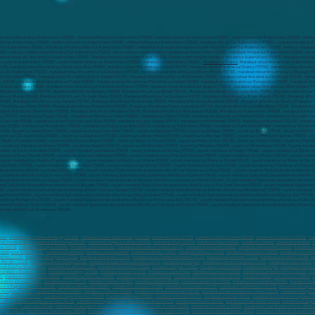
t retour être aimé sur Aubervilliers (93300) - marabout efficace sur Aubervilliers (93300) , marabout sérieux sur Aubervilliers (93300) , voyant africain sur Aubervilliers (93300) - meille
aimé sur Aubervilliers (93300) , médium efficace sur Aubervilliers (93300) - médium sérieux sur Aubervilliers (93300) , marabout africain Sur Aubervilliers (93300) - le grand marabout afr
Sur Aubervilliers (93300) , marabout africain honnête Sur Aubervilliers (93300) - marabout le plus proche meilleur voyant retour être aimé Sur Aubervilliers (93300) , meilleur marabout s
300) , meilleur médium retour être aimé Sur Aubervilliers (93300) , est le meilleur voyant médium marabout sur Aubervilliers (93300) . marabout Afrique sur Aubervilliers (93300) , les po
liste du retour de l'être aimé sur Aubervilliers (93300) . Marabout honnete sur Aubervilliers (93300) , Grand voyant médium marabout africain sur Aubervilliers (93300) . marabout résulta
d voyant de Aubervilliers (93300) . voyant médium sérieux sur Aubervilliers (93300) . marabout à Aubervilliers (93300) ,,,
Marabout en France
, Marabout retour être aimé sur Aubervilliers (93300) , marabout retour être aimé sur Aulnay-sous-Bois (93600) , marabout retour être aimé sur Bagnolet (93170) , marabout retour être aimé sur Bobigny (93000) , marabout retour être aimé sur Bondy (93140) , marabout retour être aimé sur Clichy-sous-Bois (93390) , marabout retour être aimé sur Coubron (93470) , marabout retour être aimé sur Drancy (93700) , marabout retour être aimé sur Dugny (93440) , marabout retour être aimé sur Épinay-sur-Seine (93800) , marabout retour être aimé sur Gagny (93220) , marabout retour être aimé sur Gournay-sur-Marne (93460) , marabout retour être aimé sur L'Île-Saint-Denis (93450) , marabout retour être aimé sur La Courneuve (93120) , marabout retour être aimé sur Le Blanc-Mesnil (93150) , marabout retour être aimé sur Le Bourget (93350) , marabout retour être aimé sur Le Pré-Saint-Gervais (93310) , marabout retour être aimé sur Le Raincy (93340) , marabout retour être aimé sur Les Lilas (93260) , marabout retour être aimé sur Les Pavillons-sous-Bois (93320) , marabout retour être aimé sur Livry-Gargan (93190) , marabout retour être aimé sur Montfermeil (93370) , marabout retour être aimé sur Montreuil (93100) , marabout retour être aimé sur Neuilly-Plaisance (93360) , marabout retour être aimé sur Neuilly-sur-Marne (93330) , marabout retour être aimé sur Noisy-le-Grand (93160) , marabout retour être aimé sur Noisy-le-Sec (93130) , marabout retour être aimé sur Pantin (93500) , marabout retour être aimé sur Pierrefitte-sur-Seine (93380) , marabout retour être aimé sur Romainville (93230) , marabout retour être aimé sur Rosny-sous-Bois (93110) , marabout retour être aimé sur Saint-Denis (93200) , marabout retour être aimé sur Saint-Ouen (93400) , marabout retour être aimé sur Sevran (93270) , marabout retour être aimé sur Stains (93240) , marabout retour être aimé sur Tremblay-en-France (93290) , marabout retour être aimé sur Vaujours (93410) , marabout retour être aimé sur Villemomble (93250) , marabout retour être aimé sur Villepinte (93420) , marabout retour être aimé sur Villetaneuse (93430) , Marabout affectifs sur Aubervilliers (93300) , Marabout affectifs sur Aulnay-sous-Bois (93600) , Marabout affectifs sur Bagnolet (93170) , Marabout affectifs sur Bobigny (93000) , Marabout affectifs sur Bondy (93140) , Marabout affectifs sur Clichy-sous-Bois (93390) , Marabout affectifs sur Coubron (93470) , Marabout affectifs sur Drancy (93700) , Marabout affectifs sur Dugny (93440) , Marabout affectifs sur Épinay-sur-Seine (93800) , Marabout affectifs sur Gagny (93220) , Marabout affectifs sur Gournay-sur-Marne (93460) , Marabout affectifs sur L'Île-Saint-Denis (93450) , Marabout affectifs sur La Courneuve (93120) , Marabout affectifs sur Le Blanc-Mesnil (93150) , Marabout affectifs sur Le Bourget (93350) , Marabout affectifs sur Le Pré-Saint-Gervais (93310) , Marabout affectifs sur Le Raincy (93340) , Marabout affectifs sur Les Lilas (93260) , Marabout affectifs sur Les Pavillons-sous-Bois (93320) , Marabout affectifs sur Livry-Gargan (93190) , Marabout affectifs sur Montfermeil (93370) , Marabout affectifs sur Montreuil (93100) , Mara
esse
,
marabout à Ambérieu-en-Bugey (01500)
,
marabout à Saint-Genis-Pouilly (01630)
,
marabout à Gex (01170)
,
marabout à Saint-Quentin (02100)
,
marabout à Soissons (02200)
,
mar
 à Yzeure (03400)
,
marabout à Manosque (04100)
,
marabout à Digne-les-Bains (04000)
,
marabout à Gap (05000)
,
marabout à Nice (06000)
,
marabout à Cannes
,
marabout à Antibes
,
m
e (06210)
,
marabout à Mougins (06250)
,
marabout à Vence (06140)
,
marabout à Villeneuve-Loubet (06270)
,
marabout à Valbonne (06560)
,
marabout à Beausoleil (06240)
,
marabout à
omilly-sur-Seine (10100)
,
marabout à Narbonne
,
marabout à Carcassonne
,
marabout à Rodez (12000)
,
marabout à Millau (12100)
,
marabout à Marseille (13000)
,
marabout à Aix-en-
rolles (13120)
,
Marabout à Marignane (13700)
,
marabout à Miramas (13140)
,
marabout à Les Pennes-Mirabeau (13170)
,
Marabout à Gardanne (13120)
,
Marabout à Allauch (13190)
,
ma
-Bel-Air (13320)
,
marabout à Berre-I'Étang (13130)
,
marabout à Saint-Martin-de-Crau (13310)
,
marabout à Martigues
,
marabout à Aix-en-Provence (13100)
,
marabout à Caen (14000)
,
out à La Rochelle (17000)
,
marabout à Saintes (17100)
,
marabout à Rochefort (17300)
,
marabout à Royan (17200)
,
marabout à La Rochelle
,
marabout à Bourges
,
marabout à Vierzon 
marabout à Beaune (21200)
,
marabout à Quetigny (21800)
,
marabout à Talant (21240)
,
marabout à Saint-Brieuc
,
marabout à Lannion (22300)
,
marabout à Lamballe-Armor (22400)
,
mar
0)
,
marabout à Montbéliard (25200)
,
marabout sur Valence (26000)
,
marabout à Montélimar (26200)
,
marabout à Romans-sur-lsère (26100)
,
marabout à Bourg-lès-Valence (26800)
,
m
arabout à Dreux (28100)
,
marabout à Lucé (28110)
,
marabout à Brest (29200)
,
marabout à Brest (29200)
,
marabout à Quimper (29000)
,
marabout à Concarneau (29900)
,
marabout à La
out à Bagnols-sur-Cèze (30200)
,
marabout à Beaucaire (30300)
,
marabout à Toulouse (31000)
,
marabout à Colomiers (31770)
,
marabout à Tournefeuille (31770)
,
Marabout à Blagnac
 Mérignac (33700)
,
marabout à Pessac (33600)
,
marabout à Talence (33400)
,
marabout à Villenave-d'Ornon (33140)
,
marabout à Saint-Médard-en-Jalles (33160)
,
marabout à Bègles 
bout à Lormont (33310)
,
marabout à Gujan-Mestras (33470)
,
marabout à Bruges (33520)
,
marabout à Floirac (33270)
,
marabout à Cestas (33610)
,
marabout à Ambarès-et-Lagrave (3
4110)
,
marabout à Castelnau-le-Lez (34170)
,
marabout à Mauguio (34130)
,
marabout à Lattes (34970)
,
marabout à Rennes (35200)
,
Marabout à Saint-Malo (35400)
,
marabout à Fougèr
t à Saint-Cyr-sur-Loire (37540)
,
marabout à Saint-pierre-des-Corps (37700)
,
marabout à Saint-Avertin (37550)
,
marabout à Grenoble (38000)
,
marabout à Saint-Martin-d'Hères (38400)
eylan (38240)
,
marabout à L'Isle-d'Abeau (38080)
,
marabout à Saint-Égrève (38120)
,
marabout à Dole (39100)
,
marabout à Lons-le-Saunier (39000)
,
marabout à Mont-de-Marsan (400