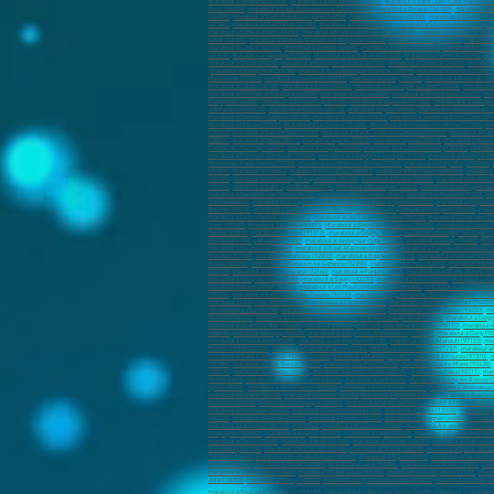
Marabout à Vendôme (41100)
,
Marabout à Saint-Étienne (42000)
,
Marabout à Saint-Just-Saint-Rambert (
Rezé (44400)
,
marabout à Saint-Sébastien-sur-Loire (44230)
,
marabout à Orvault (44700)
,
marabout à Ve
(44980)
,
marabout à Saint-Brevin-les-piins (44250)
,
marabout à Orléans (45000)
,
marabout à Olivet (4516
(47300)
,
marabout à Marmande (47200)
,
marabout à Mende (48000)
,
marabout à Sèvremoine(49450)
,
ma
marabout à Loire-Authion (49250)
,
marabout à Montrevault-sur-Èvre (49110)
,
marabout à Trélazé (49800)
Laval (53000)
,
marabout à Château-Gontier-sur-Mayenne (53200)
,
marabout à Nancy (54000)
,
marabout 
marabout à Lorient (56100)
,
marabout à Vannes (56000)
,
marabout à Lanester (56600)
,
marabout à Ploem
(57970)
,
Marabout à Hayange (57700)
,
Marabout à Saint-Avold (57500)
,
Marabout à Fameck (57290)
,
Mar
marabout à Douai (59500)
,
marabout à Marcq-en-Barœul (59700)
,
marabout à Cambrai (59400)
,
marabout
,
marabout à Wasquehal (59290)
,
marabout à Coudekerque-Branche (59210)
,
marabout à Halluin (59250)
,
Haubourdin (59320)
,
marabout à Hautmont (59330)
,
marabout à Caudry (59540)
,
Marabout à Beauvais (60
Marabout à Calais (62100)
,
marabout à Arras (62000)
,
marabout à Boulogne-sur-Mer (62200)
,
marabout à
marabout à Cournon-d'Auvergne (63800)
,
marabout à Riom (63200)
,
marabout à Chamalières (63400)
,
mar
Perpignan (66000)
,
marabout à Strasbourg (67100)
,
marabout à Haguenau (67500)
,
marabout à Schiltigh
à Wittenheim (68270)
,
marabout à Rixheim (68170)
,
marabout à Lyon (69000)
,
marabout à Villeurbanne (6
marabout à Décines-Charpieu (69150)
,
marabout à Oullins (69600)
,
marabout à Tassin-la-Demi-Lune (691
Marabout à Mâcon (71000)
,
Marabout à Le Creusot (71200)
,
Marabout à Montceau-les-Mines (71300)
,
ma
(74300)
,
marabout à Sallanches (74700)
,
marabout à Saint-Julien-en-Genevois (74160)
,
marabout à Rumi
(75010)
,
marabout à paris (75011)
,
marabout à paris (75012)
,
marabout à paris (75013)
,
marabout à paris 
Étienne-du-Rouvray (76800)
,
marabout à Dieppe (76200)
,
marabout à Le Grand-Quevilly (76120)
,
marabout
marabout à Pontault-Combault (77340)
,
marabout à Savigny-le-Temple (77170)
,
marabout à Bussy-Sain
Montereau-Fault-Yonne (77130)
,
marabout à Le Mée-sur-Seine (77350)
,
marabout à Mitry-Mory (77290)
,
(77310)
,
Marabout en France
,
marabout à Versailles (78000)
,
marabout à Sartrouville (78500)
,
marabout 
(78180)
,
marabout à Le Chesnay-Rocquencourt (78150)
,
marabout à Plaisir (78370)
,
marabout à Chatou (
(78170)
,
marabout à Saint-Cyr-l'École (78210)
,
marabout à Maurepas (78310)
,
marabout à Les Clayes-so
marabout à Carrières-sur-Seine (78420)
,
marabout à Montesson (78360)
,
marabout à Thouars (79100)
,
ma
Toulon (83000)
,
marabout à La Seyne-sur-Mer (83500)
,
marabout à Hyères (83400)
,
marabout à Fréjus (8
Baume (83470)
,
marabout à Sanary-sur-Mer (83110)
,
marabout à Roquebrune-sur-Argens (83520)
,
marab
marabout à La Roche-sur-Yon (85000)
,
marabout à Les Sables-d'Olonne (85100)
,
marabout à Challans (8
Sens (89100)
,
Marabout à Belfort (90000)
,
Marabout à Évry-Courcouronnes (91000)
,
marabout à Corbeil-
Yerres (91330)
,
marabout à Draveil (91210)
,
marabout à Grigny (91350)
,
marabout à Brétigny-sur-Orge (9
marabout à Chilly-Mazarin (91380)
,
marabout à Juvisy-sur-Orge (91260)
,
marabout à Orsay (91400)
,
mara
marabout à Courbevoie (92400)
,
marabout à Rueil-Malmaison (92500)
,
marabout à Issy-les-Moulineaux (
Meudon (92360)
,
marabout à Puteaux (92800)
,
marabout à Bagneux (92220)
,
marabout à Châtillon (92320
Roses (92260)
,
marabout à Villeneuve-la-Garenne (92390)
,
marabout à Sèvres (92310)
,
marabout à Bour
(93700)
,
marabout à Noisy-le-Grand (93160)
,
marabout à Pantin (93500)
,
marabout à Le Blanc-Mesnil (9
marabout à Noisy-le-Sec (93130)
,
marabout à Gagny (93220)
,
marabout à Stains (93240)
,
marabout à Vill
marabout à Montfermeil (93370)
,
marabout à Les Pavillons-sous-Bois (93360)
,
marabout à Les Lilas (93
(94500)
,
marabout à Saint-Maur-des-Fossés (94100)
,
marabout à Ivry-sur-Seine (94200)
,
marabout à Mai
marabout à L'Haÿ-les-Roses (94240)
,
marabout à Cachan (94230)
,
marabout à Charenton-le-Pont (94220)
Villeneuve-le-Roi (94290)
,
marabout à Le Plessis-Trévise (94420)
,
marabout à Chevilly-Larue (94550)
,
ma
Maurice (94410)
,
marabout à La Queue-en-Brie (94510)
,
marabout à Argenteuil (95100)
,
marabout à Cergy
marabout à Villiers-le-Bel (95400)
,
marabout à Taverny (95150)
,
marabout à Sannois (95110)
,
marabout à
(95210)
,
marabout à Éragny (95610)
,
marabout à Soisy-sous-Montmorency (95230)
,
marabout à Osny (9
marabout à L'Isle-Adam (95290)
,
marabout à Les Abymes (97139)
,
marabout à Baie-Mahault (97122)
,
mar
Pointe-à-Pitre (97110)
,
marabout à Fort-de-France (97234)
,
marabout à Le Lamentin (97232)
,
marabout af
marabout à Saint-Laurent-du-Maroni (97320)
,
marabout à Matoury (97351)
,
marabout à Kourou (97310)
,
m
(97480)
,
marabout à Saint-Benoît (97470)
,
marabout à Le Port (97420)
,
marabout à Sainte-Marie (97438)
,
(98718)
,
marabout à Papeete (98713)
,
marabout à Moorea-Maiao (98728)
,
marabout à Paea (98711)
,
mar
Monte-Carlo
,
marabout à Ravin de Sainte-Dévote
,
marabout à La Rousse
,
Marabout à Bourg-en-Bresse (
Lyon (69000)
,
marabout à Villeurbanne (69100)
,
marabout à Saint-Priest (69290)
,
marabout à Vénissieux 
marabout à Lorient (56100)
,
marabout à Vannes (56000)
,
Marabout à Ajaccio (20000)
,
marabout à Bastia (
Beauvais (60000)
,
marabout à Compiègne (60200)
,
marabout à Calais (62100)
,
marabout à Arras (62000)
,
marabout à Narbonne (11100)
,
marabout à Carcassonne (11000)
,
marabout à Rodez (12000)
,
maraboutag
(46000)
,
marabout à Mende (48000)
,
marabout à Tarbes (65000)
,
marabout à Perpignan (66000)
,
marabout
marabout à Le Cannet (06110)
,
marabout
,
marabout à Marseille (13000)
,
marabout à Aix-en-Provence (1
Draguignan (83300)
,
marabout à Avignon (84000)
,
marabout à Dijon (21000)
,
marabout à Besançon (25000
marabout à Tours (37000)
,
marabout à Blois (41000)
,
marabout à Orléans (45000)
,
marabout à Charlevill
Strasbourg (67100)
,
marabout à Mulhouse (68100)
,
marabout à Colmar (68000)
,
marabout à Épinal (8800
Talence (33400)
,
marabout à Mont-de-Marsan (40000)
,
marabout à Agen (47000)
,
marabout à Pau (64000
Angers (49100)
,
marabout à Cholet (49300)
,
marabout à Laval (53000)
,
marabout à Le Mans (72000)
,
mara
marabout à Saint-André (97440)
,
marabout à Saint-Louis (97450)
,
marabout à Les Abymes (97139)
,
marab
Jolie (78200)
,
marabout à Poissy (78300)
,
marabout à Évry-Courcouronnes (91000)
,
marabout à Corbeil-E
marabout à Boulogne-Billancourt (92100)
,
marabout à Asnières-sur-Seine (92600)
,
marabout à Colombes