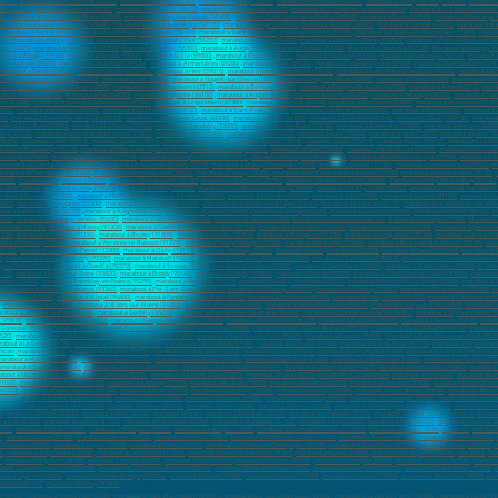
42170)
,
marabout à Saint-Chamond (42400)
,
marabout à Roanne (42300)
,
marabout à Firminy (42090)
,
marabout à Montbrison (42600)
,
marabout à Le Puy-en-Velay (43000)
,
marabout 
rtou (44120)
,
marabout à Couëron (44220)
,
marabout à Carquefou (44470)
,
marabout à Bouguenais (44340)
,
marabout à La Chapelle-sur-Erdre (44240)
,
marabout à La Baule-Escoublac
0)
,
marabout à Saint-Jean-de-Brave (45800)
,
marabout à Fleury-les-Aubrais (45400)
,
marabout à Saint-Jean-de-la-Ruelle (45140)
,
marabout à Saran (45140)
,
marabout à Montargis 
rabout à Beaupréau-en-Mauges (49600)
,
marabout à Chemillé-en-Anjou (49120)
,
marabout à Angers (49100)
,
marabout à Cholet (49300)
,
marabout à Saumur (49400)
,
marabout à Ma
,
marabout à Avrillé (49240)
,
marabout à Cherbourg-en-Cotentin (50100)
,
marabout à Saint-Lô (50000)
,
marabout à Reims (51100)
,
marabout à Châlons-en-Champagne (51000)
,
marabo
à Vandœuvre-lès-Nancy
,
marabout à Lunéville (54300)
,
marabout à Toul (54200)
,
marabout à Longwy (54400)
,
marabout à Villers-lès-Nancy (54600)
,
marabout à Pont-à-Mousson (54
eur (56270)
,
marabout à Hennebont (56700)
,
marabout à Pontivy (56300)
,
marabout à Auray (56400)
,
Marabout à Metz (57000)
,
Marabout à Thionville (57100)
,
Marabout à Montigny-l
about à Woippy (57140)
,
marabout à Nevers (58000)
,
marabout à Lille (59000)
,
marabout à Roubaix (59100)
,
marabout à Tourcoing (59200)
,
marabout à Dunkerque (59140)
,
marabout à
 à Maubeuge (59600)
,
marabout à Lambersart (59130)
,
marabout à Armentières (59280)
,
marabout à Loos (59120)
,
marabout à Grande-Synthe (59760)
,
marabout à La Madeleine (591
marabout à Denain (59220)
,
marabout à Ronchin (59790)
,
marabout à Hem (59510)
,
marabout à Faches-Thumesnil (59155)
,
marabout à Saint-Amand-les-Eaux (59230)
,
marabout à Si
000)
,
marabout à Compiègne (60200)
,
marabout à Creil (60100)
,
marabout à Nogent-sur-Oise (60180)
,
marabout à Crépy-en-Valois (60800)
,
marabout à Senlis (60300)
,
marabout à Méru
 Lens (62300)
,
marabout à Liévin (62800)
,
marabout à Hénin-Beaumont (62110)
,
marabout à Béthune (62400)
,
marabout à Bruay-la-Buissière (62700)
,
marabout à Avion (62210)
,
marab
about à Issoire (63500)
,
Marabout à Pau (64000)
,
marabout à Bayonne (64100)
,
marabout à Anglet (64600)
,
marabout à Biarritz (64200)
,
marabout à Hendaye (64700)
,
marabout à Sain
eim (67300)
,
marabout à Illkirch-Graffenstaden (67400)
,
marabout à Lingolsheim (67380)
,
marabout à Sélestat (67600)
,
marabout à Bischheim (67800)
,
marabout à Mulhouse (68100)
9100)
,
marabout à Vénissieux (69200)
,
marabout à Vaulx-en-Velin (69120)
,
marabout à Saint-Priest (69800)
,
marabout à Caluire-et-Cuire (69300)
,
marabout à Bron (69500)
,
marabout à 
60)
,
marabout à Sainte-Foy-lès-Lyon (69110)
,
marabout à Saint-Genis-Laval (69230)
,
marabout à Givors (69700)
,
marabout à Saint-Fons (69190)
,
marabout à Écully (69130)
,
marabout
rabout à Le Mans (72000)
,
marabout à La flèche (72200)
,
marabout à Chambéry (73000)
,
marabout à Aix-les-Bains (73100)
,
marabout à Albertville (73200)
,
marabout à Annecy (74000
lly (74150)
,
marabout à paris
,
marabout à paris (75001)
,
marabout à paris (75002)
,
marabout à paris (75003)
,
marabout à paris (75004)
,
marabout à paris (75005)
,
marabout à paris (75
(75014)
,
marabout à paris (75015)
,
marabout à paris (75016)
,
marabout à paris (75017)
,
marabout à paris (75018)
,
marabout à paris (75019)
,
marabout à paris (75020)
,
marabout à Le Hav
 à Le Petit-Quevilly (76140)
,
marabout à Mont-Saint-Aignan (76130)
,
marabout à Fécamp (76400)
,
marabout à Elbeuf (76500)
,
marabout à Montivilliers (76290)
,
marabout à Bois-Gui
t-Georges (77600)
,
marabout à Villeparisis (77270)
,
marabout à Champs-sur-Marne (77420)
,
marabout à Roissy-en-Brie (77680)
,
marabout à Dammarie-les-Lys (77190)
,
marabout à T
marabout à Ozoir-la-Ferrière (77330)
,
marabout à Brie-Comte-Robert (77170)
,
marabout à Moissy-Cramayel (77550)
,
marabout à Noisiel (77180)
,
marabout à Fontainebleau (77300)
,
m
à Saint-Germain-en-Laye (78100)
,
marabout à Mantes-la-Jolie (78200)
,
marabout à Poissy (78300)
,
marabout à Conflans-Sainte-Honorine (78700)
,
marabout à Les Mureaux (78130)
,
78400)
,
marabout à Guyancourt (78280)
,
marabout à Rambouillet (78120)
,
marabout à Élancourt (78990)
,
marabout à Maisons-Laffitte (78600)
,
marabout à Vélizy-Villacoublay (78140)
us-Bois (78340)
,
marabout à Limay (78520)
,
marabout à Viroflay (78220)
,
marabout à Carrières-sous-Poissy (78950)
,
marabout à Marly-le-Roi (78160)
,
marabout à Verneuil-sur-Seine 
rabout à Bressuire (79300)
,
marabout à Niort (79000)
,
marabout à Amiens (80000)
,
marabout à Abbeville (80100)
,
marabout à Albi (81000)
,
marabout à Castres (81100)
,
marabout à Ga
3600)
,
marabout à Draguignan (83300)
,
marabout à Saint-Raphaël (83700)
,
marabout à Six-Fours-les-Plages (83140)
,
marabout à La Garde (83130)
,
marabout à La Valette-du-Var (831
out à Sainte-Maxime (83120)
,
marabout à Avignon (84000)
,
marabout à Carpentras (84200)
,
marabout à Orange (84100)
,
marabout à Cavaillon (84300)
,
marabout à Pertuis (84120)
,
m
5300)
,
marabout à Montaigu-Vendée (85600)
,
marabout à Les Herbiers (85500)
,
Marabout à Poitiers (86000)
,
Marabout à Châtellerault (86100)
,
Marabout à Limoges (87000)
,
Marabout à
Essonnes (91100)
,
marabout à Massy (91300)
,
marabout à Sainte-Geneviève-des-Bois (91700)
,
marabout à Athis-Mons (91200)
,
marabout à Palaiseau (91120)
,
marabout à Vigneux-su
1220)
,
marabout à Étampes (91150)
,
marabout à Brunoy (91800)
,
marabout à Les Ulis (91940)
,
marabout à Montgeron (91230)
,
marabout à Longjumeau (91160)
,
marabout à Gif-sur-Yve
bout à Mennecy (91540)
,
marabout à Verrières-le-Buisson (91370)
,
marabout à Fleury-Mérogis (91700)
,
marabout à Morangis (91420)
,
marabout à Boulogne-Billancourt (92100)
,
mara
92130)
,
marabout à Levallois-Perret (92300)
,
marabout à Clichy (92110)
,
marabout à Antony (92160)
,
marabout à Neuilly-sur-Seine (92200)
,
marabout à Clamart (92140)
,
marabout à 
)
,
marabout à Châtenay-Malabry (92290)
,
marabout à Malakoff (92240)
,
marabout à Le Plessis-Robinson (92350)
,
marabout à Saint-Cloud (92210)
,
marabout à La Garenne-Colombes 
g-la-Reine (92340)
,
marabout à Chaville (92370)
,
marabout à Sceaux (92330)
,
marabout à Garches (92380)
,
marabout à Saint-Denis (93200)
,
marabout à Aubervilliers (93300)
,
Montre
3150)
,
marabout à Épinay-sur-Seine (93800)
,
marabout à Bondy (93140)
,
marabout à Bobigny (93000)
,
marabout à Sevran (93270)
,
marabout à Saint-Ouen-sur-Seine (93400)
,
marabout
epinte (93420)
,
marabout à Tremblay-en-France (93290)
,
marabout à Bagnolet (93170)
,
marabout à Neuilly-sur-Marne (93330)
,
marabout à Pierrefitte-sur-Seine (93380)
,
marabout à 
260)
,
marabout à Neuilly-Plaisance (93360)
,
marabout à Pré-Saint-Gervais (93310)
,
marabout à Le Bourget (93350)
,
marabout à Le Raincy (93340)
,
marabout à Villetaneuse (93430)
,
m
sons-Alfort (94700)
,
marabout à Villejuif (94800)
,
marabout à Fontenay-sous-Bois (94120)
,
marabout à Vincennes (94300)
,
marabout à Choisy-le-Roi (94600)
,
marabout à Alfortville (9
,
marabout à Thiais (94320)
,
marabout à Villiers-sur-Marne (94350)
,
marabout à Fresnes (94260)
,
marabout à Limeil-Brévannes (94450)
,
marabout à Sucy-en-Brie (94370)
,
marabout à 
rabout à Joinville-le-Pont (94340)
,
marabout à Gentilly (94250)
,
marabout à Chennevières-sur-Marne (94430)
,
marabout à Bonneuil-sur-Marne (94380)
,
marabout à Bry-sur-Marne (9
 (95800)
,
marabout à Sarcelles (95200)
,
marabout à Garges-lès-Gonesse (95140)
,
marabout à Franconville (95130)
,
marabout à Pontoise (95000)
,
marabout à Bezons (95870)
,
marabo
 Gonesse (95500)
,
marabout à Cormeilles-en-Parisis (95240)
,
marabout à Eaubonne (95600)
,
marabout à Saint-Ouen-l'Aumône (95310)
,
marabout à Deuil-la-Barre (95170)
,
marabout 
5520)
,
marabout à Jouy-le-Moutier (95280)
,
marabout à Vauréal (95490)
,
marabout à Saint-Leu-la-Forêt (95320)
,
marabout à Domont (95330)
,
marabout à Saint-Brice-sous-Forêt (9535
about à Le Gosier (97190)
,
marabout à Petit-Bourg (97170)
,
marabout à Sainte-Anne (97180)
,
marabout à Le Moule (97160)
,
marabout à Sainte-Rose (97115)
,
marabout à Capesterre-
ricain
,
marabout sérieux
,
marabout à Le Robert (97231)
,
marabout à Schœlcher (97233)
,
marabout à Ducos (97224)
,
marabout à Le François (97240)
,
marabout à Saint-Joseph (97212)
arabout à Macouria (97300)
,
marabout à Mana (97360)
,
marabout à Saint-Denis (97400)
,
marabout à Saint-Paul (97460)
,
marabout à Saint-Pierre (97410)
,
marabout à Le Tampon (97
marabout à Saint-Leu (97436)
,
marabout à La Possession (97419)
,
marabout à Sainte-Suzanne (97441)
,
marabout à L'Étang-Salé (97427)
,
marabout à Mamoudzou (97600)
,
marabout 
about à Nouméa (98849)
,
marabout à Dumbéa (98835)
,
marabout à Le Mont-Dore (98810)
,
marabout à Païta (98890)
,
marabout à La Condamine
,
marabout à Fontvieille
,
marabout à Lar
01000)
,
marabout à Montluçon (03100)
,
marabout à Annonay (07100)
,
marabout à Aurillac (15000)
,
marabout à Valence (26000)
,
marabout à Grenoble (38000)
,
marabout à Saint-Étien
(69200)
,
marabout à Vaulx-en-Velin (69120)
,
marabout à Bron (69500)
,
marabout à Chambéry (73000)
,
marabout à Annecy (74000)
,
marabout à Saint-Brieuc (22000)
,
marabout à Brest 
20200)
,
Marabout à Saint-Quentin (02100)
,
marabout à Lille (59800)
,
marabout à Roubaix (59100)
,
marabout à Tourcoing (59200)
,
marabout à Dunkerque (59140)
,
marabout à Villeneuv
marabout à Boulogne-sur-Mer (62200)
,
marabout à Amiens (80000)
,
marabout à Caen (14000)
,
marabout à Évreux (27000)
,
marabout à Cherbourg-en-Cotentin (50100)
,
marabout à Ale
ie
,
marabout à Nîmes (30000)
,
marabout à Alès (30100)
,
marabout efficace
,
marabout à Toulouse (31000)
,
marabout à Colomiers (31770)
,
marabout à Auch (32000)
,
marabout
,
marabou
 à Albi (81000)
,
marabout à Castres (81100)
,
marabout à Montauban (82000)
,
marabout à Manosque (04100)
,
marabout à Gap (05000)
,
marabout à Nice (06000)
,
marabout à Cannes (0
3100)
,
marabout à Arles (13200)
,
marabout à Martigues (13500)
,
marabout à Aubagne (13400)
,
marabout à Salon-de-Provence (13300)
,
marabout à Istres (13800)
,
marabout
,
marabout
)
,
marabout à Dole (39100)
,
marabout à Nevers (58000)
,
marabout à Vesoul (70000)
,
marabout à Chalon-sur-Saône (71100)
,
marabout à Auxerre (89000)
,
marabout à Belfort (90000)
,
e-Mézières (08000)
,
marabout à Troyes (10000)
,
marabout à Reims (51100)
,
marabout à Châlons-en-Champagne (51000)
,
marabout à Saint-Dizier (52100)
,
marabout à Nancy (54000)
,
m
0)
,
marabout à Angoulême (16000)
,
marabout à La Rochelle (17000)
,
marabout à Brive-la-Gaillarde (19100)
,
marabout à Guéret (23000)
,
marabout à Périgueux (24000)
,
marabout
,
mar
)
,
marabout à Bayonne (64100)
,
marabout à Anglet (64600)
,
marabout à Niort (79000)
,
marabout à Poitiers (86000)
,
marabout à Limoges (87000)
,
marabout à Nantes (44100)
,
marabout
bout à La a Roche-sur-Yon (85000)
,
marabout à Les Sables-d’Olonne (85100)
,
marabout à Fort-de-France (97234)
,
marabout à Le Lamentin (97232)
,
marabout à Saint-Denis (97400)
,
m
out à Cayenne (97300)
,
marabout à Remire-Montjoly (97354)
,
marabout à Melun (77000)
,
marabout à Meaux (77100)
,
marabout à Chelles (77500)
,
marabout à Versailles (78000)
,
mar
ssonnes (91100)
,
marabout à Massy (91300)
,
 (92700)
,
marabout à Courbevoie (92400)
,
marabout à Rueil-Malmaison (92500)
,
marabout à Issy-les-Moulineaux (92130)
,
marabout à Levallois-Perret (92300)
,
marabout à Clichy (92