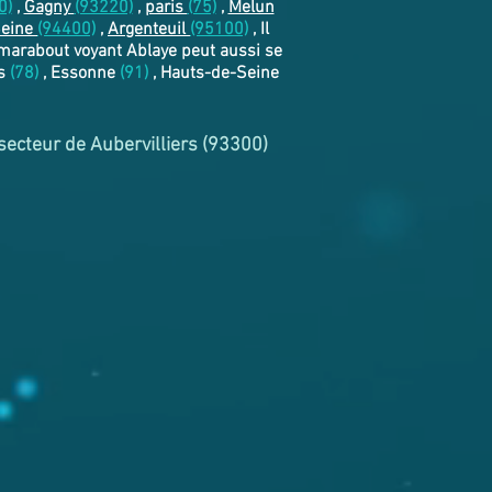
0)
,
Gagny
(93220)
,
paris
(75)
,
Melun
Seine
(94400)
,
Argenteuil
(95100)
, Il
 marabout voyant Ablaye peut aussi se
es
(78)
, Essonne
(91)
, Hauts-de-Seine
 secteur de Aubervilliers (93300)