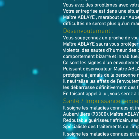
Vous avez des problèmes avec votr
Votre entreprise est dans une situa
Maître ABLAYE , marabout sur Auberv
difficultés ne seront plus qu’un mau
Désenvoutement :
Vous soupçonnez un proche de vous 
Maître ABLAYE saura vous protéger 
violents, des sautes d’humeur, des 
comportement bizarre et inhabituel
Ce sont les signes d’un envoutement
Puissant désenvouteur,
Maître
ABL
protégera à jamais de la personne 
Il neutralise les effets de l’envoute
les débarrasse définitivement des 
En faisant appel à lui, vous serez à 
​Santé / Impuissance sexuel
Il soigne les maladies connues et i
Aubervilliers (93300), Maître ABLAY
Redoutable guérisseur africain, ses
Spécialiste des traitements de l'imp
Il soigne les maladies connues et in