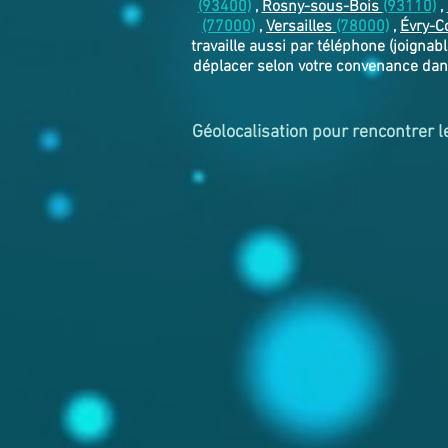
(93400)
,
Rosny-sous-Bois
(93110)
,
(77000)
,
Versailles
(78000)
,
Évry-C
travaille aussi par téléphone (joignab
déplacer selon votre convenance dan
Géolocalisation pour rencontrer l