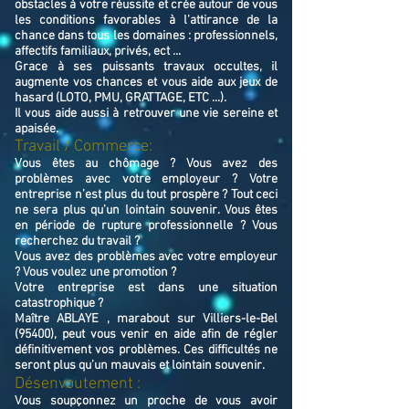
obstacles à votre réussite et crée autour de vous
les conditions favorables à l’attirance de la
chance dans tous les domaines : professionnels,
affectifs familiaux, privés, ect ...
Grace à ses puissants travaux occultes, il
augmente vos chances et vous aide aux jeux de
hasard (LOTO, PMU, GRATTAGE, ETC ...).
Il vous aide aussi à retrouver une vie sereine et
apaisée.
Travail / Commerce:
Vous êtes au chômage ? Vous avez des
problèmes avec votre employeur ? Votre
entreprise n’est plus du tout prospère ? Tout ceci
ne sera plus qu’un lointain souvenir. Vous êtes
en période de rupture professionnelle ? Vous
recherchez du travail ?
Vous avez des problèmes avec votre employeur
? Vous voulez une promotion ?
Votre entreprise est dans une situation
catastrophique ?
Maître ABLAYE , marabout sur Villiers-le-Bel
(95400), peut vous venir en aide afin de régler
définitivement vos problèmes. Ces difficultés ne
seront plus qu’un mauvais et lointain souvenir.
Désenvoutement :
Vous soupçonnez un proche de vous avoir