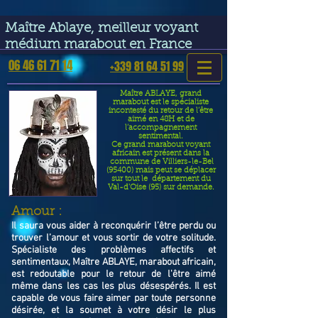
google-site-verification=VGmJoLJ1lBWcLcIytDH9NUlckDo5E-
YQp7SQYjUEuWE
Maître Ablaye, meilleur voyant
médium marabout en France
06 46 61 71 14
+339 81 64 51 99
Maître ABLAYE, grand
marabout est le spécialiste
incontesté du retour de l’être
aimé en 48H et de
l’accompagnement
sentimental.
Ce grand marabout voyant
africain est présent dans la
commune de Villiers-le-Bel
(95400) mais peut se déplacer
sur tout le département du
Val-d'Oise (95) sur demande.
​Amour :
Il saura vous aider à reconquérir l’être perdu ou
trouver l’amour et vous sortir de votre solitude.
Spécialiste des problèmes affectifs et
sentimentaux, Maître ABLAYE, marabout africain,
est redoutable pour le retour de l'être aimé
même dans les cas les plus désespérés. Il est
capable de vous faire aimer par toute personne
désirée, et la soumet à votre désir le plus