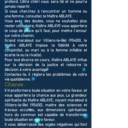
profond. L’être chéri vous sera lié et ne pourra
jamais repartir.
Si vous cherchez à rencontrer un homme ou
une femme, consultez le Maître ABLAYE.
Vous avez des doutes, vous ne souhaitez plus
rester célibataire, Maître ABLAYE vous apportera
le coup de pouce qu'il faut, pour mettre l'amour
sur votre chemin.
Grand marabout sur Villiers-le-Bel (95400), le
Maître ABLAYE impose la fidélité à votre
conjoint(e), au mari ou à la femme infidèle et
écarte le ou la rival(e).
Pour tout divorce en cours, Maître ABLAYE influe
sur la décision de la justice et retourne la
décision à votre avantage.
Contactez-le, il règlera les problèmes de votre
vie quotidienne.
Chanse :
Il transformera toute situation en votre faveur, et
vous apportera la chance aux jeux. La grandeur
spirituelle du Maître ABLAYE, voyant marabout à
Villiers-le-Bel (95400), maitre des sciences et
travaux occultes, aux dimensions spirituelles
hors du commun est capable de transformer
toute situation en votre faveur.
Il vous débarrasse des ondes négatives qui font