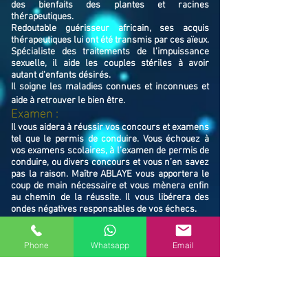
des bienfaits des plantes et racines
thérapeutiques.
Redoutable guérisseur africain, ses acquis
thérapeutiques lui ont été transmis par ces aïeux.
Spécialiste des traitements de l'impuissance
sexuelle, il aide les couples stériles à avoir
autant d'enfants désirés.
Il soigne les maladies connues et inconnues et
aide à retrouver le bien ê
tre.
Examen :
Il vous aidera à réussir vos concours et examens
tel que le permis de conduire. Vous échouez à
vos examens scolaires, à l’examen de permis de
conduire, ou divers concours et vous n’en savez
pas la raison. Maître ABLAYE vous apportera le
coup de main nécessaire et vous mènera enfin
au chemin de la réussite. Il vous libérera des
ondes négatives responsables de vos échecs.
Famille / Prot
ection :
Il vous protégera vous et votre famille, et
Phone
Whatsapp
Email
resserrera vos liens en cas de rupture familiale.
Ne restez pas avec vos souffrances, consultez le
Maître ABLAYE marabout médium à Villiers-le-
Bel (95400), il vous trouvera la solution et vous
mettra sur le chemin de la réussite.
Contactez le, vous verrez de vous même la