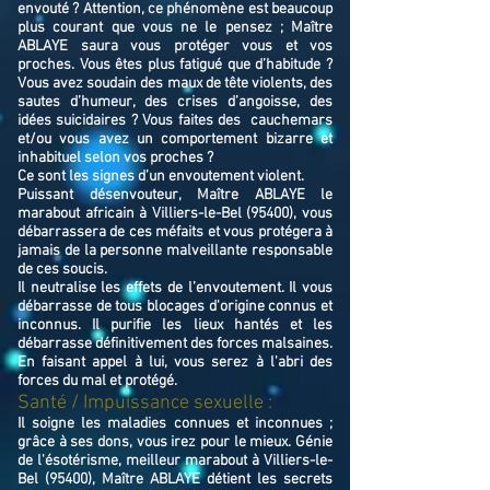
envouté ? Attention, ce phénomène est beaucoup
plus courant que vous ne le pensez ; Maître
ABLAYE saura vous protéger vous et vos
proches. Vous êtes plus fatigué que d’habitude ?
Vous avez soudain des maux de tête violents, des
sautes d’humeur, des crises d’angoisse, des
idées suicidaires ? Vous faites des cauchemars
et/ou vous avez un comportement bizarre et
inhabituel selon vos proches ?
Ce sont les signes d’un envoutement violent.
Puissant désenvouteur,
Maître
ABLAYE
le
marabout africain à Villiers-le-Bel (95400),
v
ous
débarrassera de ces méfaits et vous protégera à
jamais de la personne malveillante responsable
de ces soucis.
Il neutralise les effets de l’envoutement. Il vous
débarrasse de tous blocages d'origine connus et
inconnus. Il purifie les lieux hantés et les
débarrasse définitivement des forces malsaines.
En faisant appel à lui, vous serez à l'abri des
forces du mal et protégé.
Santé / Impuissance sexuelle :
Il soigne les maladies connues et inconnues ;
grâce à ses dons, vous irez pour le mieux. Génie
de l'ésotérisme, meilleur marabout à Villiers-le-
Bel (95400), Maître ABLAYE détient les secrets