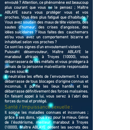
envouté ? Attention, ce phénomène est beaucoup
plus courant que vous ne le pensez ; Maître
ABLAYE saura vous protéger vous et vos
proches. Vous êtes plus fatigué que d’habitude ?
Vous avez soudain des maux de tête violents, des
sautes d’humeur, des crises d’angoisse, des
idées suicidaires ? Vous faites des cauchemars
et/ou vous avez un comportement bizarre et
inhabituel selon vos proches ?
Ce sont les signes d’un envoutement violent.
Puissant désenvouteur,
Maître
ABLAYE
le
marabout africain à Troyes (10000),
v
ous
débarrassera de ces méfaits et vous protégera à
jamais de la personne malveillante responsable
de ces soucis.
Il neutralise les effets de l’envoutement. Il vous
débarrasse de tous blocages d'origine connus et
inconnus. Il purifie les lieux hantés et les
débarrasse définitivement des forces malsaines.
En faisant appel à lui, vous serez à l'abri des
forces du mal et protégé.
​Santé / Impuissance sexuelle :
Il soigne les maladies connues et inconnues ;
grâce à ses dons, vous irez pour le mieux. Génie
de l'ésotérisme, meilleur marabout à Troyes
(10000), Maître ABLAYE détient les secrets des