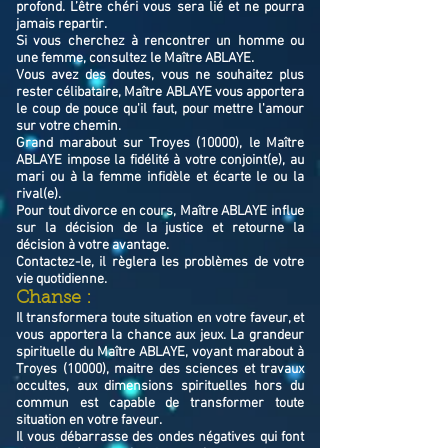
profond. L’être chéri vous sera lié et ne pourra
jamais repartir.
Si vous cherchez à rencontrer un homme ou
une femme, consultez le Maître ABLAYE.
Vous avez des doutes, vous ne souhaitez plus
rester célibataire, Maître ABLAYE vous apportera
le coup de pouce qu'il faut, pour mettre l'amour
sur votre chemin.
Grand marabout sur Troyes (10000), le Maître
ABLAYE impose la fidélité à votre conjoint(e), au
mari ou à la femme infidèle et écarte le ou la
rival(e).
Pour tout divorce en cours, Maître ABLAYE influe
sur la décision de la justice et retourne la
décision à votre avantage.
Contactez-le, il règlera les problèmes de votre
vie quotidienne.
Chanse :
Il transformera toute situation en votre faveur, et
vous apportera la chance aux jeux. La grandeur
spirituelle du Maître ABLAYE, voyant marabout à
Troyes (10000), maitre des sciences et travaux
occultes, aux dimensions spirituelles hors du
commun est capable de transformer toute
situation en votre faveur.
Il vous débarrasse des ondes négatives qui font