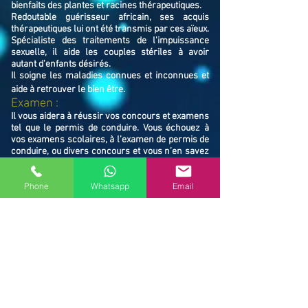
bienfaits des plantes et racines thérapeutiques.
Redoutable guérisseur africain, ses acquis
thérapeutiques lui ont été transmis par ces aïeux.
Spécialiste des traitements de l'impuissance
sexuelle, il aide les couples stériles à avoir
autant d'enfants désirés.
Il soigne les maladies connues et inconnues et
aide à retrouver le bien ê
tre.
Examen :
Il vous aidera à réussir vos concours et examens
tel que le permis de conduire. Vous échouez à
vos examens scolaires, à l’examen de permis de
conduire, ou divers concours et vous n’en savez
pas la raison. Maître ABLAYE vous apportera le
coup de main nécessaire et vous mènera enfin
Phone
Whatsapp
Email
au chemin de la réussite. Il vous libérera des
ondes négatives responsables de vos échecs.
​Famille / Protection :
Il vous protégera vous et votre famille, et
resserrera vos liens en cas de rupture familiale.
Ne restez pas avec vos souffrances, consultez le
Maître ABLAYE marabout médium à Troyes
(10000), il vous trouvera la solution et vous
mettra sur le chemin de la réussite.
Contactez le, vous verrez de vous même la
puissance de ses actions et la dimension de son