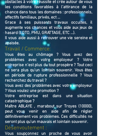
obstacles à votre réussite et crée autour de vous
les conditions favorables à l’attirance de la
chance dans tous les domaines : professionnels,
affectifs familiaux, privés, ect ...
Grace à ses puissants travaux occultes, il
augmente vos chances et vous aide aux jeux de
hasard (LOTO, PMU, GRATTAGE, ETC ...).
Il vous aide aussi à retrouver une vie sereine et
apaisée.
Travail / Commerce:
Vous êtes au chômage ? Vous avez des
problèmes avec votre employeur ? Votre
entreprise n’est plus du tout prospère ? Tout ceci
ne sera plus qu’un lointain souvenir. Vous êtes
en période de rupture professionnelle ? Vous
recherchez du travail ?
Vous avez des problèmes avec votre employeur
? Vous voulez une promotion ?
Votre entreprise est dans une situation
catastrophique ?
Maître ABLAYE , marabout sur Troyes (10000),
peut vous venir en aide afin de régler
définitivement vos problèmes. Ces difficultés ne
seront plus qu’un mauvais et lointain souvenir.
Désenvoutement :
Vous soupçonnez un proche de vous avoir