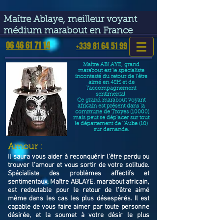
google-site-verification=VGmJoLJ1lBWcLcIytDH9NUlckDo5E-
YQp7SQYjUEuWE
Maître Ablaye, meilleur voyant
médium marabout en France
06 46 61 71 14
+339 81 64 51 99
Maître ABLAYE, grand
marabout est le spécialiste
incontesté du retour de l’être
aimé en 48H et de
l’accompagnement
sentimental.
Ce grand marabout voyant
africain est présent dans la
commune de Troyes (10000)
mais peut se déplacer sur tout
le département de l'Aube (10)
sur demande.
​Amour :
Il saura vous aider à reconquérir l’être perdu ou
trouver l’amour et vous sortir de votre solitude.
Spécialiste des problèmes affectifs et
sentimentaux, Maître ABLAYE, marabout africain,
est redoutable pour le retour de l'être aimé
même dans les cas les plus désespérés. Il est
capable de vous faire aimer par toute personne
désirée, et la soumet à votre désir le plus