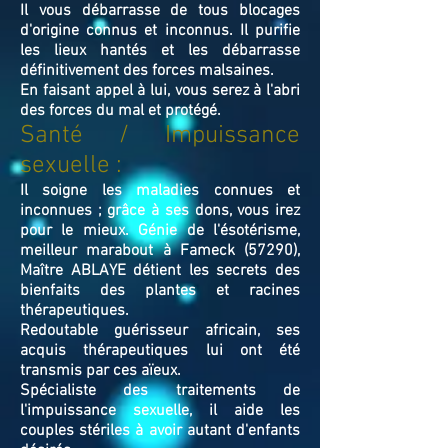
Il vous débarrasse de tous blocages
d'origine connus et inconnus. Il purifie
les lieux hantés et les débarrasse
définitivement des forces malsaines.
En faisant appel à lui, vous serez à l'abri
des forces du mal et protégé.
Santé / Impuissance
sexuelle :
Il soigne les maladies connues et
inconnues ; grâce à ses dons, vous irez
pour le mieux. Génie de l'ésotérisme,
meilleur marabout à Fameck (57290),
Maître ABLAYE détient les secrets des
bienfaits des plantes et racines
thérapeutiques.
Redoutable guérisseur africain, ses
acquis thérapeutiques lui ont été
transmis par ces aïeux.
Spécialiste des traitements de
l'impuissance sexuelle, il aide les
couples stériles à avoir autant d'enfants