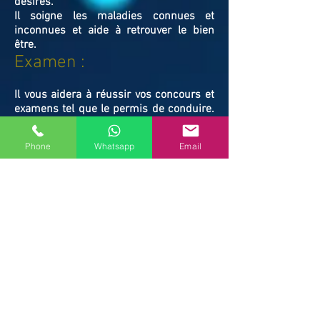
désirés.
Il soigne les maladies connues et
inconnues et aide à retrouver le bien
être.
Examen :
Il vous aidera à réussir vos concours et
examens tel que le permis de conduire.
Vous échouez à vos examens scolaires, à
l’examen de permis de conduire, ou
Phone
Whatsapp
Email
divers concours et vous n’en savez pas
la raison. Maître ABLAYE vous apportera
le coup de main nécessaire et vous
mènera enfin au chemin de la réussite.
Il vous libérera des ondes négatives
responsables de vos échecs.
Famille / Prot
ection :
Il vous protégera vous et votre famille, et
resserrera vos liens en cas de rupture
familiale.
Ne restez pas avec vos souffrances,
consultez le Maître ABLAYE marabout