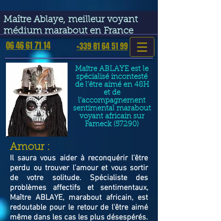
google-site-verification=VGmJoLJ1lBWcLcIytDH9NUlckDo5E-
YQp7SQYjUEuWE
Maître Ablaye, meilleur voyant
médium marabout en France
06 46 61 71 14
+339 81 64 51 99
Maître ABLAYE est le
spécialisé incontesté
de l’être aimé en 48H
et de
l’accompagnement
sentimental marabout
voyant africain sur
Fameck (57290)
​Amour :
Il saura vous aider à reconquérir l’être
perdu ou trouver l’amour et vous sortir
de votre solitude. Spécialiste des
problèmes affectifs et sentimentaux,
Maître ABLAYE, marabout africain, est
redoutable pour le retour de l'être aimé
même dans les cas les plus désespérés.