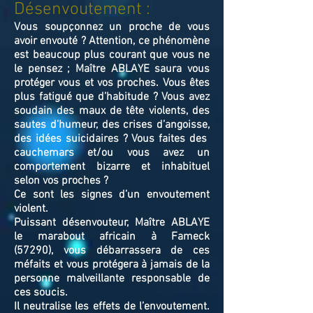
Désenvoutement :
Vous soupçonnez un proche de vous
avoir envouté ? Attention, ce phénomène
est beaucoup plus courant que vous ne
le pensez ; Maître ABLAYE saura vous
protéger vous et vos proches. Vous êtes
plus fatigué que d’habitude ? Vous avez
soudain des maux de tête violents, des
sautes d’humeur, des crises d’angoisse,
des idées suicidaires ? Vous faites des
cauchemars et/ou vous avez un
comportement bizarre et inhabituel
selon vos proches ?
Ce sont les signes d’un envoutement
violent.
Puissant désenvouteur,
Maître
ABLAYE
le marabout africain à Fameck
(57290),
v
ous débarrassera de ces
méfaits et vous protégera à jamais de la
personne malveillante responsable de
ces soucis.
Il neutralise les effets de l’envoutement.