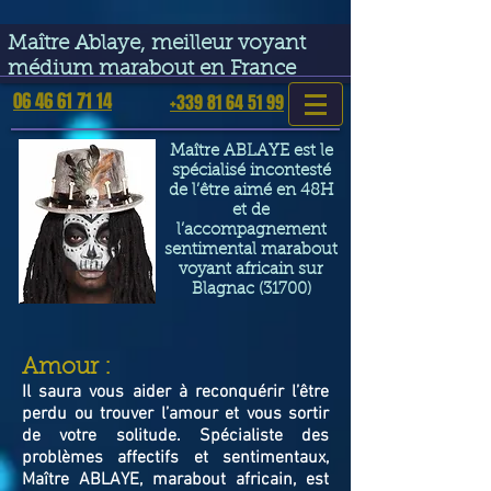
google-site-verification=VGmJoLJ1lBWcLcIytDH9NUlckDo5E-
YQp7SQYjUEuWE
Maître Ablaye, meilleur voyant
médium marabout en France
06 46 61 71 14
+339 81 64 51 99
Maître ABLAYE est le
spécialisé incontesté
de l’être aimé en 48H
et de
l’accompagnement
sentimental marabout
voyant africain sur
Blagnac (31700)
​Amour :
Il saura vous aider à reconquérir l’être
perdu ou trouver l’amour et vous sortir
de votre solitude. Spécialiste des
problèmes affectifs et sentimentaux,
Maître ABLAYE, marabout africain, est