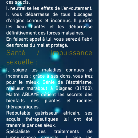
ces soucis.
Il neutralise les effets de l’envoutement.
Il vous débarrasse de tous blocages
d'origine connus et inconnus. Il purifie
les lieux hantés et les débarrasse
définitivement des forces malsaines.
En faisant appel à lui, vous serez à l'abri
des forces du mal et protégé.
Santé / Impuissance
sexuelle :
Il soigne les maladies connues et
inconnues ; grâce à ses dons, vous irez
pour le mieux. Génie de l'ésotérisme,
meilleur marabout à Blagnac (31700),
Maître ABLAYE détient les secrets des
bienfaits des plantes et racines
thérapeutiques.
Redoutable guérisseur africain, ses
acquis thérapeutiques lui ont été
transmis par ces aïeux.
Spécialiste des traitements de