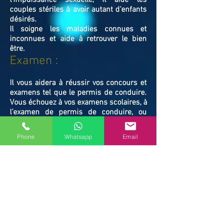
l'impuissance sexuelle, il aide les
couples stériles à avoir autant d'enfants
désirés.
Il soigne les maladies connues et
inconnues et aide à retrouver le bien
être.
Examen :
Il vous aidera à réussir vos concours et
examens tel que le permis de conduire.
Vous échouez à vos examens scolaires, à
l’examen de permis de conduire, ou
divers concours et vous n’en savez pas
la raison. Maître ABLAYE vous apportera
Phone
Whatsapp
Email
le coup de main nécessaire et vous
mènera enfin au chemin de la réussite.
Il vous libérera des ondes négatives
responsables de vos échecs.
Famille / Prot
ection :
Il vous protégera vous et votre famille, et
resserrera vos liens en cas de rupture
familiale.