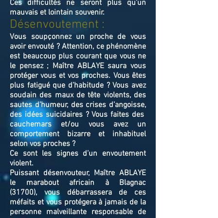
Ces difficultés ne seront plus qu’un
mauvais et lointain souvenir.
Désenvoutement :
Vous soupçonnez un proche de vous
avoir envouté ? Attention, ce phénomène
est beaucoup plus courant que vous ne
le pensez ; Maître ABLAYE saura vous
protéger vous et vos proches. Vous êtes
plus fatigué que d’habitude ? Vous avez
soudain des maux de tête violents, des
sautes d’humeur, des crises d’angoisse,
des idées suicidaires ? Vous faites des
cauchemars et/ou vous avez un
comportement bizarre et inhabituel
selon vos proches ?
Ce sont les signes d’un envoutement
violent.
Puissant désenvouteur,
Maître
ABLAYE
le marabout africain à Blagnac
(31700),
v
ous débarrassera de ces
méfaits et vous protégera à jamais de la
personne malveillante responsable de