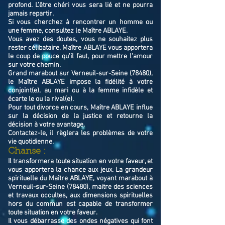
profond. L’être chéri vous sera lié et ne pourra
jamais repartir.
Si vous cherchez à rencontrer un homme ou
une femme, consultez le Maître ABLAYE.
Vous avez des doutes, vous ne souhaitez plus
rester célibataire, Maître ABLAYE vous apportera
le coup de pouce qu'il faut, pour mettre l'amour
sur votre chemin.
Grand marabout sur Verneuil-sur-Seine (78480),
le Maître ABLAYE impose la fidélité à votre
conjoint(e), au mari ou à la femme infidèle et
écarte le ou la rival(e).
Pour tout divorce en cours, Maître ABLAYE influe
sur la décision de la justice et retourne la
décision à votre avantage.
Contactez-le, il règlera les problèmes de votre
vie quotidienne.
Chanse :
Il transformera toute situation en votre faveur, et
vous apportera la chance aux jeux. La grandeur
spirituelle du Maître ABLAYE, voyant marabout à
Verneuil-sur-Seine (78480), maitre des sciences
et travaux occultes, aux dimensions spirituelles
hors du commun est capable de transformer
toute situation en votre faveur.
Il vous débarrasse des ondes négatives qui font