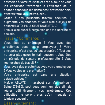
obstacles à votre réussite et crée autour de vous
les conditions favorables à l’attirance de la
chance dans tous les domaines : professionnels,
affectifs familiaux, privés, ect ...
Grace à ses puissants travaux occultes, il
augmente vos chances et vous aide aux jeux de
hasard (LOTO, PMU, GRATTAGE, ETC ...).
Il vous aide aussi à retrouver une vie sereine et
apaisée.
Travail / Commerce:
Vous êtes au chômage ? Vous avez des
problèmes avec votre employeur ? Votre
entreprise n’est plus du tout prospère ? Tout ceci
ne sera plus qu’un lointain souvenir. Vous êtes
en période de rupture professionnelle ? Vous
recherchez du travail ?
Vous avez des problèmes avec votre employeur
? Vous voulez une promotion ?
Votre entreprise est dans une situation
catastrophique ?
Maître ABLAYE , marabout sur Verneuil-sur-
Seine (78480), peut vous venir en aide afin de
régler définitivement vos problèmes. Ces
difficultés ne seront plus qu’un mauvais et
lointain souvenir.
Désenvoutement :