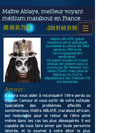
google-site-verification=VGmJoLJ1lBWcLcIytDH9NUlckDo5E-
YQp7SQYjUEuWE
Maître Ablaye, meilleur voyant
médium marabout en France
06 46 61 71 14
+339 81 64 51 99
Maître ABLAYE, grand
marabout est le spécialiste
incontesté du retour de l’être
aimé en 48H et de
l’accompagnement
sentimental.
Ce grand marabout voyant
africain est présent dans la
commune de Verneuil-sur-
Seine (78480) mais peut se
déplacer sur tout le
département des Yvelines (78)
sur demande.
​Amour :
Il saura vous aider à reconquérir l’être perdu ou
trouver l’amour et vous sortir de votre solitude.
Spécialiste des problèmes affectifs et
sentimentaux, Maître ABLAYE, marabout africain,
est redoutable pour le retour de l'être aimé
même dans les cas les plus désespérés. Il est
capable de vous faire aimer par toute personne
désirée, et la soumet à votre désir le plus