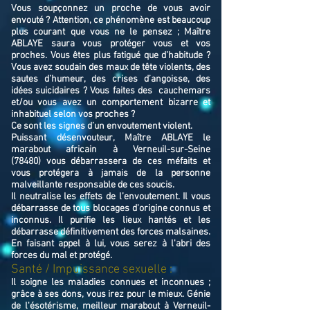
Vous soupçonnez un proche de vous avoir
envouté ? Attention, ce phénomène est beaucoup
plus courant que vous ne le pensez ; Maître
ABLAYE saura vous protéger vous et vos
proches. Vous êtes plus fatigué que d’habitude ?
Vous avez soudain des maux de tête violents, des
sautes d’humeur, des crises d’angoisse, des
idées suicidaires ? Vous faites des cauchemars
et/ou vous avez un comportement bizarre et
inhabituel selon vos proches ?
Ce sont les signes d’un envoutement violent.
Puissant désenvouteur,
Maître
ABLAYE
le
marabout africain à Verneuil-sur-Seine
(78480)
v
ous débarrassera de ces méfaits et
vous protégera à jamais de la personne
malveillante responsable de ces soucis.
Il neutralise les effets de l’envoutement. Il vous
débarrasse de tous blocages d'origine connus et
inconnus. Il purifie les lieux hantés et les
débarrasse définitivement des forces malsaines.
En faisant appel à lui, vous serez à l'abri des
forces du mal et protégé.
Santé / Impuissance sexuelle :
Il soigne les maladies connues et inconnues ;
grâce à ses dons, vous irez pour le mieux. Génie
de l'ésotérisme, meilleur marabout à Verneuil-