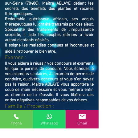
sur-Seine (78480), Maître ABLAYE détient les
secrets des bienfaits des plantes et racines
thérapeutiques.
Redoutable guérisseur africain, ses acquis
thérapeutiques lui ont été transmis par ces aïeux.
Spécialiste des traitements de l'impuissance
sexuelle, il aide les couples stériles à avoir
autant d'enfants désirés.
Il soigne les maladies connues et inconnues et
aide à retrouver le bien ê
tre.
Examen :
Il vous aidera à réussir vos concours et examens
tel que le permis de conduire. Vous échouez à
vos examens scolaires, à l’examen de permis de
conduire, ou divers concours et vous n’en savez
pas la raison. Maître ABLAYE vous apportera le
coup de main nécessaire et vous mènera enfin
au chemin de la réussite. Il vous libérera des
ondes négatives responsables de vos échecs.
Famille / Prot
ection :
Il vous protégera vous et votre famille, et
resserrera vos liens en cas de rupture familiale.
Ne restez pas avec vos souffrances, consultez le
Phone
Whatsapp
Email
Maître ABLAYE marabout médium à Verneuil-
sur-Seine (78480), il vous trouvera la solution et