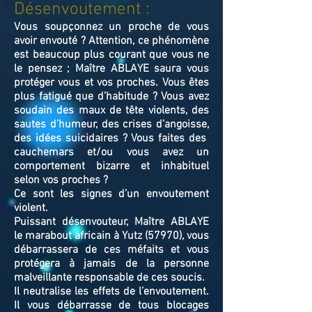
Désenvoutement :
Vous soupçonnez un proche de vous
avoir envouté ? Attention, ce phénomène
est beaucoup plus courant que vous ne
le pensez ; Maître ABLAYE saura vous
protéger vous et vos proches. Vous êtes
plus fatigué que d’habitude ? Vous avez
soudain des maux de tête violents, des
sautes d’humeur, des crises d’angoisse,
des idées suicidaires ? Vous faites des
cauchemars et/ou vous avez un
comportement bizarre et inhabituel
selon vos proches ?
Ce sont les signes d’un envoutement
violent.
Puissant désenvouteur,
Maître
ABLAYE
le marabout africain à Yutz (57970),
v
ous
débarrassera de ces méfaits et vous
protégera à jamais de la personne
malveillante responsable de ces soucis.
Il neutralise les effets de l’envoutement.
Il vous débarrasse de tous blocages