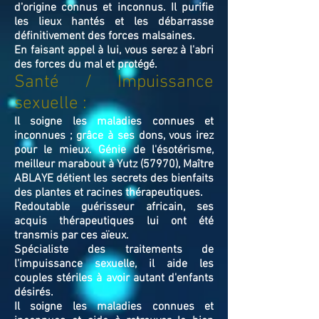
d'origine connus et inconnus. Il purifie
les lieux hantés et les débarrasse
définitivement des forces malsaines.
En faisant appel à lui, vous serez à l'abri
des forces du mal et protégé.
Santé / Impuissance
sexuelle :
Il soigne les maladies connues et
inconnues ; grâce à ses dons, vous irez
pour le mieux. Génie de l'ésotérisme,
meilleur marabout à Yutz (57970), Maître
ABLAYE détient les secrets des bienfaits
des plantes et racines thérapeutiques.
Redoutable guérisseur africain, ses
acquis thérapeutiques lui ont été
transmis par ces aïeux.
Spécialiste des traitements de
l'impuissance sexuelle, il aide les
couples stériles à avoir autant d'enfants
désirés.
Il soigne les maladies connues et