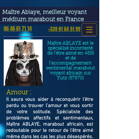
google-site-verification=VGmJoLJ1lBWcLcIytDH9NUlckDo5E-
YQp7SQYjUEuWE
Maître Ablaye, meilleur voyant
médium marabout en France
06 46 61 71 14
+339 81 64 51 99
Maître ABLAYE est le
spécialisé incontesté
de l’être aimé en 48H
et de
l’accompagnement
sentimental marabout
voyant africain sur
Yutz (57970)
​Amour :
Il saura vous aider à reconquérir l’être
perdu ou trouver l’amour et vous sortir
de votre solitude. Spécialiste des
problèmes affectifs et sentimentaux,
Maître ABLAYE, marabout africain, est
redoutable pour le retour de l'être aimé
même dans les cas les plus désespérés.