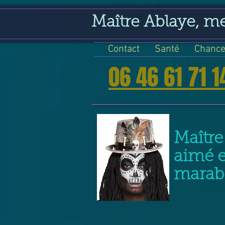
google-site-verification=VGmJoLJ1lBWcLcIytDH9NUlckDo5E-YQp7SQYjUEuWE
Maître Ablaye, m
Contact
Santé
Chance
06 46 61 71 1
Maître
aimé 
marabo