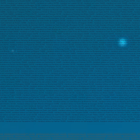
esse
,
marabout à Ambérieu-en-Bugey (01500)
,
marabout à Saint-Genis-Pouilly (01630)
,
marabout à Gex (01170)
,
marabout à Saint-Quentin (02100)
,
marabout à Soissons (02200)
,
mar
 à Yzeure (03400)
,
marabout à Manosque (04100)
,
marabout à Digne-les-Bains (04000)
,
marabout à Gap (05000)
,
marabout à Nice (06000)
,
marabout à Cannes
,
marabout à Antibes
,
m
e (06210)
,
marabout à Mougins (06250)
,
marabout à Vence (06140)
,
marabout à Villeneuve-Loubet (06270)
,
marabout à Valbonne (06560)
,
marabout à Beausoleil (06240)
,
marabout à