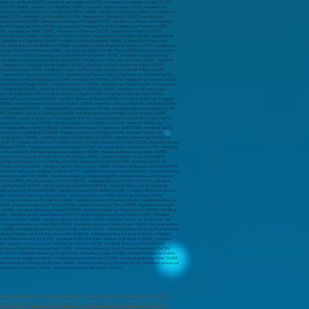
about à Laon (02000)
,
marabout à Château-Thierry (02400)
,
marabout à Tergnier (02700)
,
marabout à
arabout à Cagnes-sur-Mer
,
marabout à Grasse
,
marabout à Le Cannet
,
marabout à Menton (06500)
,
 Annonay (07100)
,
marabout à Aubenas (07200)
,
marabout à Charleville-Mézières (08000)
,
marabout