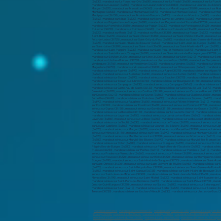
marabout en france
,
marabout à Valserhône (01)
,
marabout à Oyonnax (01100)
,
marabout à Bourg-en-Br
Chauny (02300)
,
marabout à Montluçon
,
marabout à Vichy (03200)
,
marabout à Moulins (03000)
,
marabout
marabout à Saint-Laurent-du-Var (06700)
,
marabout à Vallauris (06220)
,
marabout à Mandelieu-la-Napoul