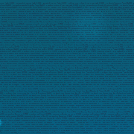
ce sur Agde (34300) - marabout sérieux sur Agde (34300) - voyant africain sur Agde (34300) - meilleur voyant retour être aimé sur Agde (34300) - marabout efficace sur Agde (34300) - 
r Agde (34300) - le grand marabout africain Sur Agde (34300) – marabout sérieux efficace sur Agde (34300) , meilleur marabout retour être aimé Sur Agde (34300) - marabout efficace
ficace sur Agde (34300) , retour être aimé Sur Agde (34300) - meilleur médium retour être aimé Sur Agde (34300) - médium africain Sur Agde (34300) -
meilleur médium retour être aim