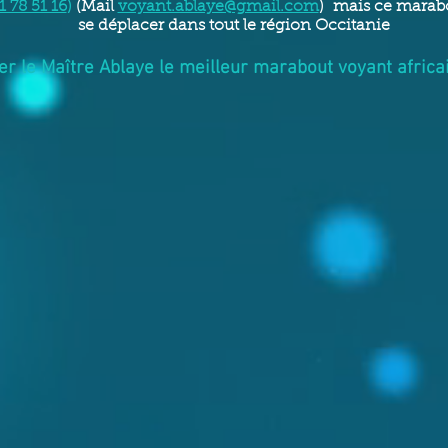
1 78 51 16
)
(Mail
voyant.ablaye@gmail.com
) mais ce marab
se déplacer dans tout le région Occitanie
er le Maître Ablaye le meilleur marabout voyant africa