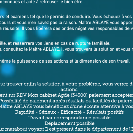
nconnues et aide à retrouver le bien être.
ours et examens tel que le permis de conduire. Vous échouez à vos
cours et vous n’en savez pas la raison. Maître ABLAYE vous appor
 réussite. Il vous libérera des ondes négatives responsables de 
lle, et resserrera vos liens en cas de rupture familiale.
, consultez le Maître
ABLAYE
, il vous trouvera la solution et vou
même la puissance de ses actions et la dimension de son travail.
our trouver enfin la solution à votre problème, vous verrez
actions.
nt sur RDV Mon cabinet Agde (34300) paiement acceptés:
Possibilité de paiement après résultats ou facilités de paie
aître ABLAYE vous bénéficiez d'une écoute attentive à vo
Rapidité - Sérieux - Efficacité - Résultats positifs
Travail par correspondance possible
Déplacement possible
ur marabout voyant Il est présent dans le département de l'Hér