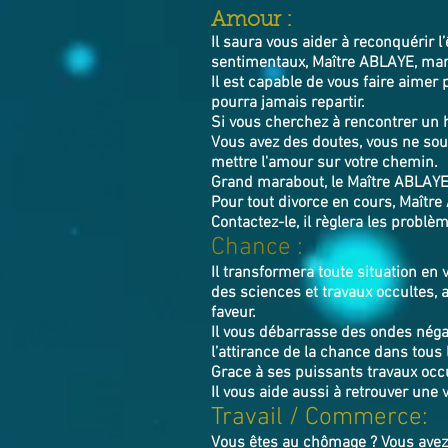
​Amour :
Il saura vous aider à reconquérir l
sentimentaux, Maître ABLAYE, mara
Il est capable de vous faire aimer 
pourra jamais repartir.
Si vous cherchez à rencontrer un
Vous avez des doutes, vous ne souh
mettre l'amour sur votre chemin.
Grand marabout, le Maître ABLAYE im
Pour tout divorce en cours, Maître 
Contactez-le, il règlera les problè
Chance :
Il transformera toute situation en 
des sciences et travaux occultes,
faveur.
Il vous débarrasse des ondes négat
l’attirance de la chance dans tous l
Grace à ses puissants travaux occu
Il vous aide aussi à retrouver une 
Travail / Commerce:
Vous êtes au chômage ? Vous avez 