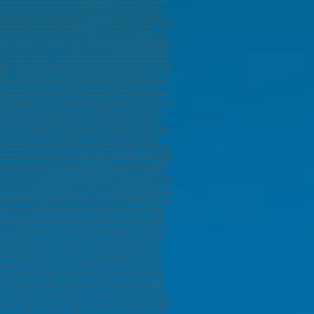
provence (13100)
,
marabout à Istres (13800)
,
marabout à Aubagne
,
marabout à Arles
,
marabout à
rabout à Châteauneuf-les-Martigues (13220)
,
marabout à Port-de-Bouc (13110)
,
marabout à
marabout à Hérouville-Saint-Clair (14200)
,
marabout à Lisieux (14100)
,
marabout à Vire Normandie
(18100)
,
marabout à Brive-la-Gaillarde (19100)
,
marabout à Tulle (19000)
,
marabout à Ajaccio
,
about à Dinan (22100
) ,
marabout à Plérin (22190)
,
marabout à Guéret (23000)
,
marabout à Périgueux
arabout sur Pierrelatte (26700)
,
marabout à Évreux (27000)
,
marabout sur Vernon (27200)
,
marabout
nderneau (29800)
,
marabout à Guipavas (29490)
,
marabout à Morlaix (29600)
,
marabout à
 (31700)
,
marabout à Muret (31600)
,
marabout à Plaisance-du-Touch (31830)
,
marabout à Cugnaux
(33130)
,
marabout à La Teste-de-Buch (33260)
,
marabout à Gradignan (33170)
,
marabout à Cenon
3440)
,
marabout à Blanquefort (33440)
,
marabout à Montpellier (34000)
,
marabout à Béziers (34500)
,
es (35300)
,
marabout à Bruz (35170)
,
marabout à Vitré (35500)
,
marabout à Cesson-Sévigné (35510)
,
,
marabout à Échirolles (38130)
,
marabout à Vienne (38200)
,
marabout à Bourgoin-Jallieu (38300)
,
00)
,
marabout à Dax (40100)
,
marabout à Blois (41000)
,
marabout à Romorantin-Lanthenay (41200)
,
à Nantes (44100)
,
marabout à Saint-Nazaire (44600)
,
marabout à Saint-Herblain (44800)
,
marabout à
 (44500)
,
marabout à Guérande (44350)
,
marabout à Pornic (44210)
,
marabout à Saint-Luce-sur-Loire
(45200)
,
marabout à Cahors (46000)
,
marabout à Agen (47000)
,
marabout à Villeneuve-sur-Lot
uges-sur-Loire (49620)
,
marabout à Segré-en-Anjou Bleu (49500)
,
marabout à Orée d’Anjou (49270)
,
ut à Épernay (51200)
,
marabout à Saint-Dizier (52100)
,
marabout à Chaumont (52000)
,
marabout à
700)
,
marabout à Laxou (54520)
,
marabout à Verdun (55100)
,
marabout à Bar-le-Duc (55000)
,
ès-Metz (57950)
,
Marabout à Forbach (57600)
,
Marabout à Sarreguemines (57200)
,
Marabout à Yutz
 Villeneuve-d'Ascq (59650)
,
marabout à Valenciennes (59300)
,
marabout à Wattrelos (59150)
,
10)
,
marabout à Hazebrouck (59190)
,
marabout à Mons-en-Barœul (59370)
,
marabout à Croix (59170)
n-le-Noble (59450)
,
marabout à Bailleul (59270)
,
marabout à Wattignies (59635)
,
marabout à
 (60110)
,
marabout à Alençon (61000)
,
marabout à Flers (61100)
,
marabout à Argentan (61200)
,
out à Carvin (62220)
,
marabout à Saint-Omer (62500)
,
marabout à Clermont-Ferrand (63100)
,
t-Jean-de-Luz (64500)
,
Marabout à Tarbes (65000)
,
Marabout à Lourdes (65100)
,
Marabout à
,
marabout à Colmar (68000)
,
marabout à Saint-Louis (68300)
,
marabout à Illzach (68110)
,
marabout
Villefranche-sur-Saône (69400)
,
marabout à Meyzieu (69330)
,
marabout à Rillieux-la-Pape (69140)
,
 à Francheville (69340)
,
marabout à Vesoul (70000)
,
Marabout à Chalon-sur-Saône (71100)
,
)
,
marabout à Annemasse (74100)
,
marabout à Thonon-les-Bains (74200)
,
marabout à Cluses
006)
,
marabout à paris (75007)
,
marabout à paris (75008)
,
marabout à paris (75009)
,
marabout à paris
re (76600)
,
marabout à Rouen (76000)
,
marabout à Sotteville-lès-Rouen (76300)
,
marabout à Saint-
llaume (76230)
,
marabout à Meaux (77100)
,
marabout à Chelles (77500)
,
marabout à Melun (77000)
,
orcy (77200)
,
marabout à Combs-la-Ville (77380)
,
marabout à Lagny-sur-Marne (77400)
,
marabout à
arabout à Coulommiers (77120)
,
marabout à Lognes (77180)
,
marabout à Saint-Fargeau-Ponthierry
marabout à Houilles (78800)
,
marabout à Trappes (78190)
,
marabout à Montigny-le-Bretonneux
,
marabout à Achères (78260)
,
marabout à Mantes-la-Ville (78200)
,
marabout à La Celle-Saint-Cloud
(78480)
,
marabout à Le Vésinet (78110)
,
marabout à Le Pecq (78230)
,
marabout à Bois-d'Arcy (78390)
,
illac (81600)
,
Marabout à Montauban (82000)
,
marabout à Castelsarrasin (82100)
,
Marabout à
60)
,
marabout à La Crau (83260)
,
marabout à Brignoles (83170)
,
marabout à Saint-Maximin-la-Sainte-
arabout à L'Isle-sur-la-Sorgue (84800)
,
marabout à Sorgues (84700)
,
marabout à Le Pontet (84130)
,
 Épinal (88000)
,
Marabout à Saint-Dié-des-Vosges (88100)
,
Marabout à Auxerre (89000)
,
Marabout à
r-Seine (91270)
,
marabout à Viry-Châtillon (91170)
,
marabout à Ris-Orangis (91130)
,
marabout à
tte (91190)
,
marabout à Saint-Michel-sur-Orge (91240)
,
marabout à Morsang-sur-Orge (91390)
,
bout à Nanterre (92000)
,
marabout à Asnières-sur-Seine (92600)
,
marabout à Colombes (92700)
,
Suresnes (92150)
,
marabout à Gennevilliers (92230)
,
marabout à Montrouge (92120)
,
marabout à
(92250)
,
marabout à Bois-Colombes (92270)
,
marabout à Vanves (92170)
,
marabout à Fontenay-aux-
uil (93100)
,
marabout à Aubervilliers
,
marabout à Aulnay-sous-Bois (93600)
,
marabout à Drancy
 à Rosny-sous-Bois (93110)
,
marabout à Livry-Gargan (93190)
,
marabout à La Courneuve (93120)
,
Villemomble (93250)
,
marabout à Romainville (93230)
,
marabout à Clichy-sous-Bois (93390)
,
arabout à Vitry-sur-Seine (94400)
,
marabout à Créteil (94000)
,
marabout à Champigny-sur-Marne
4140)
,
marabout à Villeneuve-Saint-Georges (94190)
,
marabout à Nogent-sur-Marne (94130)
,
Le Kremlin-Bicêtre (94270)
,
marabout à Orly (94310)
,
marabout à Arcueil (94110)
,
marabout à
4360)
,
marabout à Boissy-Saint-Léger (94470)
,
marabout à Valenton (94460)
,
marabout à Saint-
ut à Herblay-sur-Seine (95220)
,
marabout à Genainville (95420)
,
marabout à Ermont (95120)
,
à Montmorency (95160)
,
marabout à Montigny-lès-Cormeilles (95370)
,
marabout à Saint-Gratien
0)
,
marabout à Montmagny (95360)
,
Marabout à Arnouville (95400)
,
marabout à Persan (95340)
,
Belle-Eau (97130)
,
marabout à Morne-à-la'Eau (97111)
,
marabout à Lamentin (97129)
,
marabout à
,
marabout à Sainte-Marie (97230)
,
marabout à La Trinité (97220)
,
marabout à Cayenne (97300)
,
430)
,
marabout à Saint-André (97440)
,
marabout à Saint-Louis (97450)
,
marabout à Saint-Joseph
à Koungou (97690)
,
marabout à Dzaoudzi (97610)
,
marabout à Faa’a (98704)
,
marabout à Punaauia
votto
,
marabout à Jardin exotique
,
marabout à Monaco-Ville
,
marabout à Les Moneghetti
,
marabout à
ne (42000)
,
marabout à Le Puy-en-Velay (43000)
,
marabout à Clermont-Ferrand (63100)
,
marabout à
(29200)
,
marabout à Quimper (29000)
,
marabout à Saint-Malo (35400)
,
marabout à Rennes (35200)
,