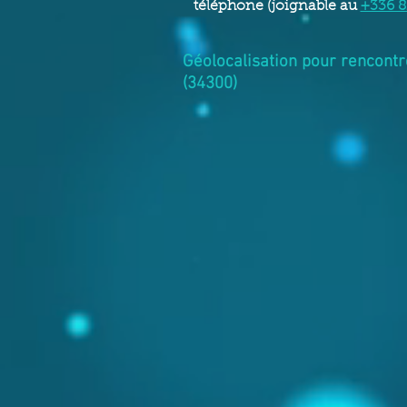
téléphone (joignable au
+336 8
Géolocalisation pour rencontr
(34300)