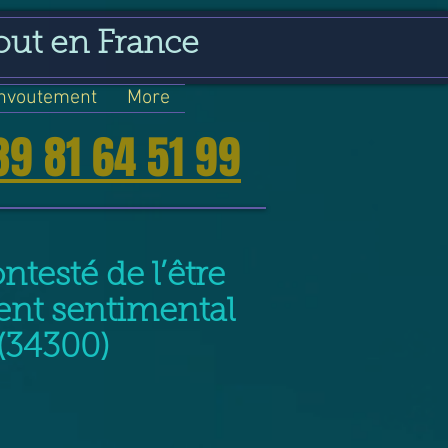
out en France
nvoutement
More
39 81 64 51 99
ntesté de l’être
nt sentimental
(34300)