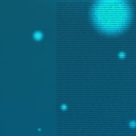
marabout africain sur Agde (34300) - meilleur marabout retour être aimé sur Agde (34300) - marabout effica
Agde (34300) - médium efficace sur Agde (34300) - médium sérieux sur Agde (34300) – marabout africain Su
marabout le plus proche meilleur voyant retour être aimé Sur Agde (34300) - meilleur marabout sérieux ef