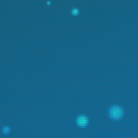
omilly-sur-Seine (10100)
,
marabout à Narbonne
,
marabout à Carcassonne
,
marabout à Rodez (12000)
,
marabout à Millau (12100)
,
marabout à Marseille (13000)
,
marabout à Aix-en-
rolles (13120)
,
Marabout à Marignane (13700)
,
marabout à Miramas (13140)
,
marabout à Les Pennes-Mirabeau (13170)
,
Marabout à Gardanne (13120)
,
Marabout à Allauch (13190)
,
ma
-Bel-Air (13320)
,
marabout à Berre-I'Étang (13130)
,
marabout à Saint-Martin-de-Crau (13310)
,
marabout à Martigues
,
marabout à Aix-en-Provence (13100)
,
marabout à Caen (14000)
,
out à La Rochelle (17000)
,
marabout à Saintes (17100)
,
marabout à Rochefort (17300)
,
marabout à Royan (17200)
,
marabout à La Rochelle
,
marabout à Bourges
,
marabout à Vierzon 
marabout à Beaune (21200)
,
marabout à Quetigny (21800)
,
marabout à Talant (21240)
,
marabout à Saint-Brieuc
,
marabout à Lannion (22300)
,
marabout à Lamballe-Armor (22400)
,
mar
0)
,
marabout à Montbéliard (25200)
,
marabout sur Valence (26000)
,
marabout à Montélimar (26200)
,
marabout à Romans-sur-lsère (26100)
,
marabout à Bourg-lès-Valence (26800)
,
m
arabout à Dreux (28100)
,
marabout à Lucé (28110)
,
marabout à Brest (29200)
,
marabout à Brest (29200)
,
marabout à Quimper (29000)
,
marabout à Concarneau (29900)
,
marabout à La
out à Bagnols-sur-Cèze (30200)
,
marabout à Beaucaire (30300)
,
marabout à Toulouse (31000)
,
marabout à Colomiers (31770)
,
marabout à Tournefeuille (31770)
,
Marabout à Blagnac
 Mérignac (33700)
,
marabout à Pessac (33600)
,
marabout à Talence (33400)
,
marabout à Villenave-d'Ornon (33140)
,
marabout à Saint-Médard-en-Jalles (33160)
,
marabout à Bègles 
bout à Lormont (33310)
,
marabout à Gujan-Mestras (33470)
,
marabout à Bruges (33520)
,
marabout à Floirac (33270)
,
marabout à Cestas (33610)
,
marabout à Ambarès-et-Lagrave (3
4110)
,
marabout à Castelnau-le-Lez (34170)
,
marabout à Mauguio (34130)
,
marabout à Lattes (34970)
,
marabout à Rennes (35200)
,
Marabout à Saint-Malo (35400)
,
marabout à Fougèr
t à Saint-Cyr-sur-Loire (37540)
,
marabout à Saint-pierre-des-Corps (37700)
,
marabout à Saint-Avertin (37550)
,
marabout à Grenoble (38000)
,
marabout à Saint-Martin-d'Hères (38400)
eylan (38240)
,
marabout à L'Isle-d'Abeau (38080)
,
marabout à Saint-Égrève (38120)
,
marabout à Dole (39100)
,
marabout à Lons-le-Saunier (39000)
,
marabout à Mont-de-Marsan (400
42170)
,
marabout à Saint-Chamond (42400)
,
marabout à Roanne (42300)
,
marabout à Firminy (42090)
,
marabout à Montbrison (42600)
,
marabout à Le Puy-en-Velay (43000)
,
marabout 
rtou (44120)
,
marabout à Couëron (44220)
,
marabout à Carquefou (44470)
,
marabout à Bouguenais (44340)
,
marabout à La Chapelle-sur-Erdre (44240)
,
marabout à La Baule-Escoublac
0)
,
marabout à Saint-Jean-de-Brave (45800)
,
marabout à Fleury-les-Aubrais (45400)
,
marabout à Saint-Jean-de-la-Ruelle (45140)
,
marabout à Saran (45140)
,
marabout à Montargis 
rabout à Beaupréau-en-Mauges (49600)
,
marabout à Chemillé-en-Anjou (49120)
,
marabout à Angers (49100)
,
marabout à Cholet (49300)
,
marabout à Saumur (49400)
,
marabout à Ma
,
marabout à Avrillé (49240)
,
marabout à Cherbourg-en-Cotentin (50100)
,
marabout à Saint-Lô (50000)
,
marabout à Reims (51100)
,
marabout à Châlons-en-Champagne (51000)
,
marabo
à Vandœuvre-lès-Nancy
,
marabout à Lunéville (54300)
,
marabout à Toul (54200)
,
marabout à Longwy (54400)
,
marabout à Villers-lès-Nancy (54600)
,
marabout à Pont-à-Mousson (54
eur (56270)
,
marabout à Hennebont (56700)
,
marabout à Pontivy (56300)
,
marabout à Auray (56400)
,
Marabout à Metz (57000)
,
Marabout à Thionville (57100)
,
Marabout à Montigny-l
about à Woippy (57140)
,
marabout à Nevers (58000)
,
marabout à Lille (59000)
,
marabout à Roubaix (59100)
,
marabout à Tourcoing (59200)
,
marabout à Dunkerque (59140)
,
marabout à
 à Maubeuge (59600)
,
marabout à Lambersart (59130)
,
marabout à Armentières (59280)
,
marabout à Loos (59120)
,
marabout à Grande-Synthe (59760)
,
marabout à La Madeleine (591
marabout à Denain (59220)
,
marabout à Ronchin (59790)
,
marabout à Hem (59510)
,
marabout à Faches-Thumesnil (59155)
,
marabout à Saint-Amand-les-Eaux (59230)
,
marabout à Si
000)
,
marabout à Compiègne (60200)
,
marabout à Creil (60100)
,
marabout à Nogent-sur-Oise (60180)
,
marabout à Crépy-en-Valois (60800)
,
marabout à Senlis (60300)
,
marabout à Méru
 Lens (62300)
,
marabout à Liévin (62800)
,
marabout à Hénin-Beaumont (62110)
,
marabout à Béthune (62400)
,
marabout à Bruay-la-Buissière (62700)
,
marabout à Avion (62210)
,
marab
about à Issoire (63500)
,
Marabout à Pau (64000)
,
marabout à Bayonne (64100)
,
marabout à Anglet (64600)
,
marabout à Biarritz (64200)
,
marabout à Hendaye (64700)
,
marabout à Sain
eim (67300)
,
marabout à Illkirch-Graffenstaden (67400)
,
marabout à Lingolsheim (67380)
,
marabout à Sélestat (67600)
,
marabout à Bischheim (67800)
,
marabout à Mulhouse (68100)
9100)
,
marabout à Vénissieux (69200)
,
marabout à Vaulx-en-Velin (69120)
,
marabout à Saint-Priest (69800)
,
marabout à Caluire-et-Cuire (69300)
,
marabout à Bron (69500)
,
marabout à 
60)
,
marabout à Sainte-Foy-lès-Lyon (69110)
,
marabout à Saint-Genis-Laval (69230)
,
marabout à Givors (69700)
,
marabout à Saint-Fons (69190)
,
marabout à Écully (69130)
,
marabout
rabout à Le Mans (72000)
,
marabout à La flèche (72200)
,
marabout à Chambéry (73000)
,
marabout à Aix-les-Bains (73100)
,
marabout à Albertville (73200)
,
marabout à Annecy (74000
lly (74150)
,
marabout à paris
,
marabout à paris (75001)
,
marabout à paris (75002)
,
marabout à paris (75003)
,
marabout à paris (75004)
,
marabout à paris (75005)
,
marabout à paris (75
(75014)
,
marabout à paris (75015)
,
marabout à paris (75016)
,
marabout à paris (75017)
,
marabout à paris (75018)
,
marabout à paris (75019)
,
marabout à paris (75020)
,
marabout à Le Hav
 à Le Petit-Quevilly (76140)
,
marabout à Mont-Saint-Aignan (76130)
,
marabout à Fécamp (76400)
,
marabout à Elbeuf (76500)
,
marabout à Montivilliers (76290)
,
marabout à Bois-Gui
t-Georges (77600)
,
marabout à Villeparisis (77270)
,
marabout à Champs-sur-Marne (77420)
,
marabout à Roissy-en-Brie (77680)
,
marabout à Dammarie-les-Lys (77190)
,
marabout à T
marabout à Ozoir-la-Ferrière (77330)
,
marabout à Brie-Comte-Robert (77170)
,
marabout à Moissy-Cramayel (77550)
,
marabout à Noisiel (77180)
,
marabout à Fontainebleau (77300)
,
m
à Saint-Germain-en-Laye (78100)
,
marabout à Mantes-la-Jolie (78200)
,
marabout à Poissy (78300)
,
marabout à Conflans-Sainte-Honorine (78700)
,
marabout à Les Mureaux (78130)
,
78400)
,
marabout à Guyancourt (78280)
,
marabout à Rambouillet (78120)
,
marabout à Élancourt (78990)
,
marabout à Maisons-Laffitte (78600)
,
marabout à Vélizy-Villacoublay (78140)
us-Bois (78340)
,
marabout à Limay (78520)
,
marabout à Viroflay (78220)
,
marabout à Carrières-sous-Poissy (78950)
,
marabout à Marly-le-Roi (78160)
,
marabout à Verneuil-sur-Seine 
rabout à Bressuire (79300)
,
marabout à Niort (79000)
,
marabout à Amiens (80000)
,
marabout à Abbeville (80100)
,
marabout à Albi (81000)
,
marabout à Castres (81100)
,
marabout à Ga
3600)
,
marabout à Draguignan (83300)
,
marabout à Saint-Raphaël (83700)
,
marabout à Six-Fours-les-Plages (83140)
,
marabout à La Garde (83130)
,
marabout à La Valette-du-Var (831
out à Sainte-Maxime (83120)
,
marabout à Avignon (84000)
,
marabout à Carpentras (84200)
,
marabout à Orange (84100)
,
marabout à Cavaillon (84300)
,
marabout à Pertuis (84120)
,
m
5300)
,
marabout à Montaigu-Vendée (85600)
,
marabout à Les Herbiers (85500)
,
Marabout à Poitiers (86000)
,
Marabout à Châtellerault (86100)
,
Marabout à Limoges (87000)
,
Marabout à
Essonnes (91100)
,
marabout à Massy (91300)
,
marabout à Sainte-Geneviève-des-Bois (91700)
,
marabout à Athis-Mons (91200)
,
marabout à Palaiseau (91120)
,
marabout à Vigneux-su
1220)
,
marabout à Étampes (91150)
,
marabout à Brunoy (91800)
,
marabout à Les Ulis (91940)
,
marabout à Montgeron (91230)
,
marabout à Longjumeau (91160)
,
marabout à Gif-sur-Yve
bout à Mennecy (91540)
,
marabout à Verrières-le-Buisson (91370)
,
marabout à Fleury-Mérogis (91700)
,
marabout à Morangis (91420)
,
marabout à Boulogne-Billancourt (92100)
,
mara
92130)
,
marabout à Levallois-Perret (92300)
,
marabout à Clichy (92110)
,
marabout à Antony (92160)
,
marabout à Neuilly-sur-Seine (92200)
,
marabout à Clamart (92140)
,
marabout à 
)
,
marabout à Châtenay-Malabry (92290)
,
marabout à Malakoff (92240)
,
marabout à Le Plessis-Robinson (92350)
,
marabout à Saint-Cloud (92210)
,
marabout à La Garenne-Colombes 
g-la-Reine (92340)
,
marabout à Chaville (92370)
,
marabout à Sceaux (92330)
,
marabout à Garches (92380)
,
marabout à Saint-Denis (93200)
,
marabout à Aubervilliers (93300)
,
Montre
3150)
,
marabout à Épinay-sur-Seine (93800)
,
marabout à Bondy (93140)
,
marabout à Bobigny (93000)
,
marabout à Sevran (93270)
,
marabout à Saint-Ouen-sur-Seine (93400)
,
marabout
epinte (93420)
,
marabout à Tremblay-en-France (93290)
,
marabout à Bagnolet (93170)
,
marabout à Neuilly-sur-Marne (93330)
,
marabout à Pierrefitte-sur-Seine (93380)
,
marabout à 
260)
,
marabout à Neuilly-Plaisance (93360)
,
marabout à Pré-Saint-Gervais (93310)
,
marabout à Le Bourget (93350)
,
marabout à Le Raincy (93340)
,
marabout à Villetaneuse (93430)
,
m
sons-Alfort (94700)
,
marabout à Villejuif (94800)
,
marabout à Fontenay-sous-Bois (94120)
,
marabout à Vincennes (94300)
,
marabout à Choisy-le-Roi (94600)
,
marabout à Alfortville (9
,
marabout à Thiais (94320)
,
marabout à Villiers-sur-Marne (94350)
,
marabout à Fresnes (94260)
,
marabout à Limeil-Brévannes (94450)
,
marabout à Sucy-en-Brie (94370)
,
marabout à 
rabout à Joinville-le-Pont (94340)
,
marabout à Gentilly (94250)
,
marabout à Chennevières-sur-Marne (94430)
,
marabout à Bonneuil-sur-Marne (94380)
,
marabout à Bry-sur-Marne (9
 (95800)
,
marabout à Sarcelles (95200)
,
marabout à Garges-lès-Gonesse (95140)
,
marabout à Franconville (95130)
,
marabout à Pontoise (95000)
,
marabout à Bezons (95870)
,
marabo
 Gonesse (95500)
,
marabout à Cormeilles-en-Parisis (95240)
,
marabout à Eaubonne (95600)
,
marabout à Saint-Ouen-l'Aumône (95310)
,
marabout à Deuil-la-Barre (95170)
,
marabout 
5520)
,
marabout à Jouy-le-Moutier (95280)
,
marabout à Vauréal (95490)
,
marabout à Saint-Leu-la-Forêt (95320)
,
marabout à Domont (95330)
,
marabout à Saint-Brice-sous-Forêt (9535
about à Le Gosier (97190)
,
marabout à Petit-Bourg (97170)
,
marabout à Sainte-Anne (97180)
,
marabout à Le Moule (97160)
,
marabout à Sainte-Rose (97115)
,
marabout à Capesterre-
ricain
,
marabout sérieux
,
marabout à Le Robert (97231)
,
marabout à Schœlcher (97233)
,
marabout à Ducos (97224)
,
marabout à Le François (97240)
,
marabout à Saint-Joseph (97212)
arabout à Macouria (97300)
,
marabout à Mana (97360)
,
marabout à Saint-Denis (97400)
,
marabout à Saint-Paul (97460)
,
marabout à Saint-Pierre (97410)
,
marabout à Le Tampon (97
marabout à Saint-Leu (97436)
,
marabout à La Possession (97419)
,
marabout à Sainte-Suzanne (97441)
,
marabout à L'Étang-Salé (97427)
,
marabout à Mamoudzou (97600)
,
marabout 
about à Nouméa (98849)
,
marabout à Dumbéa (98835)
,
marabout à Le Mont-Dore (98810)
,
marabout à Païta (98890)
,
marabout à La Condamine
,
marabout à Fontvieille
,
marabout à Lar
01000)
,
marabout à Montluçon (03100)
,
marabout à Annonay (07100)
,
marabout à Aurillac (15000)
,
marabout à Valence (26000)
,
marabout à Grenoble (38000)
,
marabout à Saint-Étien
(69200)
,
marabout à Vaulx-en-Velin (69120)
,
marabout à Bron (69500)
,
marabout à Chambéry (73000)
,
marabout à Annecy (74000)
,
marabout à Saint-Brieuc (22000)
,
marabout à Brest 