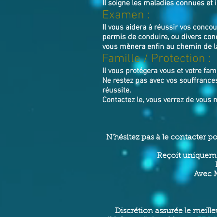
Il soigne les maladies connues et i
Examen :
Il vous aidera à réussir vos conc
permis de conduire, ou divers con
vous mènera enfin au chemin de la
Famille / Prot
ection :
Il vous protégera vous et votre fami
Ne restez pas avec vos souffrances
réussite.
Contactez le, vous verrez de vous 
N'hésitez pas à le contacter p
Reçoit uniqueme
Avec M
Discrétion assurée le meille