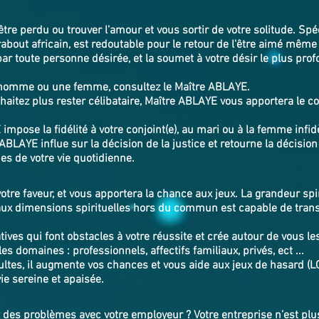
’être perdu ou trouver l’amour et vous sortir de votre solitude. Spé
bout africain, est redoutable pour le retour de l'être aimé même
par toute personne désirée, et la soumet à votre désir le plus profo
 homme ou une femme, consultez le Maître ABLAYE.
aitez plus rester célibataire, Maître ABLAYE vous apportera le co
pose la fidélité à votre conjoint(e), au mari ou à la femme infidèle
ABLAYE influe sur la décision de la justice et retourne la décision
mes de votre vie quotidienne.
votre faveur, et vous apportera la chance aux jeux. La grandeur sp
 aux dimensions spirituelles hors du commun est capable de trans
ives qui font obstacles à votre réussite et crée autour de vous le
es domaines : professionnels, affectifs familiaux, privés, ect ...
ltes, il augmente vos chances et vous aide aux jeux de hasard (L
vie sereine et apaisée.
des problèmes avec votre employeur ? Votre entreprise n’est plus