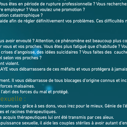
 Vous êtes en période de rupture professionnelle ? Vous recherchez
re employeur ? Vous voulez une promotion ?
ation catastrophique ?
ide afin de régler définitivement vos problèmes. Ces difficultés 
s avoir envouté ? Attention, ce phénomène est beaucoup plus cou
 vous et vos proches. Vous êtes plus fatigué que d’habitude ? V
s crises d’angoisse, des idées suicidaires ? Vous faites des cauc
l selon vos proches ?
t violent.
LAYE
v
ous débarrassera de ces méfaits et vous protégera à jamais
tement. Il vous débarrasse de tous blocages d'origine connus et inco
 forces malsaines.
 l'abri des forces du mal et protégé.
exuelle :
inconnues ; grâce à ses dons, vous irez pour le mieux. Génie de l
tes et racines thérapeutiques.
s acquis thérapeutiques lui ont été transmis par ces aïeux.
puissance sexuelle, il aide les couples stériles à avoir autant d'e