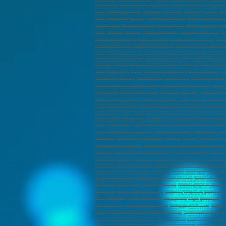
à Sedan (08200)
,
marabout à Pamiers (09100)
,
marabout à Foix (09000)
,
marabout à Troyes
,
marabout à R
Martigues (13500)
,
marabout à Salon-de-Provence (13300)
,
marabout à La Ciotat (13600)
,
marabout à Vit
Châteaurenard (13160)
,
marabout à Tarascon (13150)
,
marabout à Fos-sur-Mer (13270)
,
marabout à Bouc
(14500)
,
marabout à Aurillac (15000)
,
marabout à Angoulême (16000)
,
marabout à Cognac (16100)
,
marab
marabout à Bastia (20200)
,
marabout à Dijon (21000)
,
marabout à Dijon (21)
,
marabout à Cheôve (21300)
,
(24000)
,
marabout sur Bergerac (24100)
,
marabout sur Besançon (25000)
,
marabout sur Besançon (2500
sur Louviers (27400)
,
marabout sur Evreux
,
marabout à Chartres (28000)
,
marabout à Chartres (28000)
,
m
Douarnenez (29100)
,
marabout à Nîmes (30000)
,
marabout à Nîmes (30)
,
marabout à Alès (30100)
,
marab
(31270)
,
marabout à Balma (31130)
,
marabout à Auch (32000)
,
marabout à Bordeaux (33000)
,
marabout à
(33150)
,
marabout à Eysines (33320)
,
marabout à Libourne (33500)
,
marabout à Le Bouscat (33110)
,
mara
marabout à Sète (34200)
,
marabout à Agde (34300)
,
marabout à Lunel (34400)
,
marabout à Frontignan (3
marabout à Châteauroux (36000)
,
marabout à Tours (37000)
,
marabout à Joué-lès-Tours (37300)
,
marabou
marabout à Fontaine (38600)
,
marabout à Voiron (38500)
,
marabout à Villefontaine (380900)
,
marabout à M
Marabout à Vendôme (41100)
,
Marabout à Saint-Étienne (42000)
,
Marabout à Saint-Just-Saint-Rambert (
Rezé (44400)
,
marabout à Saint-Sébastien-sur-Loire (44230)
,
marabout à Orvault (44700)
,
marabout à Ve
(44980)
,
marabout à Saint-Brevin-les-piins (44250)
,
marabout à Orléans (45000)
,
marabout à Olivet (4516
(47300)
,
marabout à Marmande (47200)
,
marabout à Mende (48000)
,
marabout à Sèvremoine(49450)
,
ma
marabout à Loire-Authion (49250)
,
marabout à Montrevault-sur-Èvre (49110)
,
marabout à Trélazé (49800)
Laval (53000)
,
marabout à Château-Gontier-sur-Mayenne (53200)
,
marabout à Nancy (54000)
,
marabout 
marabout à Lorient (56100)
,
marabout à Vannes (56000)
,
marabout à Lanester (56600)
,
marabout à Ploem
(57970)
,
Marabout à Hayange (57700)
,
Marabout à Saint-Avold (57500)
,
Marabout à Fameck (57290)
,
Mar
marabout à Douai (59500)
,
marabout à Marcq-en-Barœul (59700)
,
marabout à Cambrai (59400)
,
marabout
,
marabout à Wasquehal (59290)
,
marabout à Coudekerque-Branche (59210)
,
marabout à Halluin (59250)
,
Haubourdin (59320)
,
marabout à Hautmont (59330)
,
marabout à Caudry (59540)
,
Marabout à Beauvais (60
Marabout à Calais (62100)
,
marabout à Arras (62000)
,
marabout à Boulogne-sur-Mer (62200)
,
marabout à
marabout à Cournon-d'Auvergne (63800)
,
marabout à Riom (63200)
,
marabout à Chamalières (63400)
,
mar
Perpignan (66000)
,
marabout à Strasbourg (67100)
,
marabout à Haguenau (67500)
,
marabout à Schiltigh
à Wittenheim (68270)
,
marabout à Rixheim (68170)
,
marabout à Lyon (69000)
,
marabout à Villeurbanne (6
marabout à Décines-Charpieu (69150)
,
marabout à Oullins (69600)
,
marabout à Tassin-la-Demi-Lune (691
Marabout à Mâcon (71000)
,
Marabout à Le Creusot (71200)
,
Marabout à Montceau-les-Mines (71300)
,
ma
(74300)
,
marabout à Sallanches (74700)
,
marabout à Saint-Julien-en-Genevois (74160)
,
marabout à Rumi
(75010)
,
marabout à paris (75011)
,
marabout à paris (75012)
,
marabout à paris (75013)
,
marabout à paris 
Étienne-du-Rouvray (76800)
,
marabout à Dieppe (76200)
,
marabout à Le Grand-Quevilly (76120)
,
marabout
marabout à Pontault-Combault (77340)
,
marabout à Savigny-le-Temple (77170)
,
marabout à Bussy-Sain
Montereau-Fault-Yonne (77130)
,
marabout à Le Mée-sur-Seine (77350)
,
marabout à Mitry-Mory (77290)
,
(77310)
,
Marabout en France
,
marabout à Versailles (78000)
,
marabout à Sartrouville (78500)
,
marabout 
(78180)
,
marabout à Le Chesnay-Rocquencourt (78150)
,
marabout à Plaisir (78370)
,
marabout à Chatou (
(78170)
,
marabout à Saint-Cyr-l'École (78210)
,
marabout à Maurepas (78310)
,
marabout à Les Clayes-so
marabout à Carrières-sur-Seine (78420)
,
marabout à Montesson (78360)
,
marabout à Thouars (79100)
,
ma
Toulon (83000)
,
marabout à La Seyne-sur-Mer (83500)
,
marabout à Hyères (83400)
,
marabout à Fréjus (8
Baume (83470)
,
marabout à Sanary-sur-Mer (83110)
,
marabout à Roquebrune-sur-Argens (83520)
,
marab
marabout à La Roche-sur-Yon (85000)
,
marabout à Les Sables-d'Olonne (85100)
,
marabout à Challans (8
Sens (89100)
,
Marabout à Belfort (90000)
,
Marabout à Évry-Courcouronnes (91000)
,
marabout à Corbeil-
Yerres (91330)
,
marabout à Draveil (91210)
,
marabout à Grigny (91350)
,
marabout à Brétigny-sur-Orge (9
marabout à Chilly-Mazarin (91380)
,
marabout à Juvisy-sur-Orge (91260)
,
marabout à Orsay (91400)
,
mara
marabout à Courbevoie (92400)
,
marabout à Rueil-Malmaison (92500)
,
marabout à Issy-les-Moulineaux (
Meudon (92360)
,
marabout à Puteaux (92800)
,
marabout à Bagneux (92220)
,
marabout à Châtillon (92320
Roses (92260)
,
marabout à Villeneuve-la-Garenne (92390)
,
marabout à Sèvres (92310)
,
marabout à Bour
(93700)
,
marabout à Noisy-le-Grand (93160)
,
marabout à Pantin (93500)
,
marabout à Le Blanc-Mesnil (9
marabout à Noisy-le-Sec (93130)
,
marabout à Gagny (93220)
,
marabout à Stains (93240)
,
marabout à Vill
marabout à Montfermeil (93370)
,
marabout à Les Pavillons-sous-Bois (93360)
,
marabout à Les Lilas (93
(94500)
,
marabout à Saint-Maur-des-Fossés (94100)
,
marabout à Ivry-sur-Seine (94200)
,
marabout à Mai
marabout à L'Haÿ-les-Roses (94240)
,
marabout à Cachan (94230)
,
marabout à Charenton-le-Pont (94220)
Villeneuve-le-Roi (94290)
,
marabout à Le Plessis-Trévise (94420)
,
marabout à Chevilly-Larue (94550)
,
ma
Maurice (94410)
,
marabout à La Queue-en-Brie (94510)
,
marabout à Argenteuil (95100)
,
marabout à Cergy
marabout à Villiers-le-Bel (95400)
,
marabout à Taverny (95150)
,
marabout à Sannois (95110)
,
marabout à
(95210)
,
marabout à Éragny (95610)
,
marabout à Soisy-sous-Montmorency (95230)
,
marabout à Osny (9
marabout à L'Isle-Adam (95290)
,
marabout à Les Abymes (97139)
,
marabout à Baie-Mahault (97122)
,
mar
Pointe-à-Pitre (97110)
,
marabout à Fort-de-France (97234)
,
marabout à Le Lamentin (97232)
,
marabout af
marabout à Saint-Laurent-du-Maroni (97320)
,
marabout à Matoury (97351)
,
marabout à Kourou (97310)
,
m
(97480)
,
marabout à Saint-Benoît (97470)
,
marabout à Le Port (97420)
,
marabout à Sainte-Marie (97438)
,
(98718)
,
marabout à Papeete (98713)
,
marabout à Moorea-Maiao (98728)
,
marabout à Paea (98711)
,
mar
Monte-Carlo
,
marabout à Ravin de Sainte-Dévote
,
marabout à La Rousse
,
Marabout à Bourg-en-Bresse (
Lyon (69000)
,
marabout à Villeurbanne (69100)
,
marabout à Saint-Priest (69290)
,
marabout à Vénissieux 