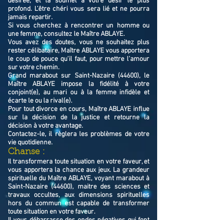
désirée, et la soumet à votre désir le plus
profond. L’être chéri vous sera lié et ne pourra
jamais repartir.
Si vous cherchez à rencontrer un homme ou
une femme, consultez le Maître ABLAYE.
Vous avez des doutes, vous ne souhaitez plus
rester célibataire, Maître ABLAYE vous apportera
le coup de pouce qu'il faut, pour mettre l'amour
sur votre chemin.
Grand marabout sur Saint-Nazaire (44600), le
Maître ABLAYE impose la fidélité à votre
conjoint(e), au mari ou à la femme infidèle et
écarte le ou la rival(e).
Pour tout divorce en cours, Maître ABLAYE influe
sur la décision de la justice et retourne la
décision à votre avantage.
Contactez-le, il règlera les problèmes de votre
vie quotidienne.
Chanse :
Il transformera toute situation en votre faveur, et
vous apportera la chance aux jeux. La grandeur
spirituelle du Maître ABLAYE, voyant marabout à
Saint-Nazaire (44600), maitre des sciences et
travaux occultes, aux dimensions spirituelles
hors du commun est capable de transformer
toute situation en votre faveur.