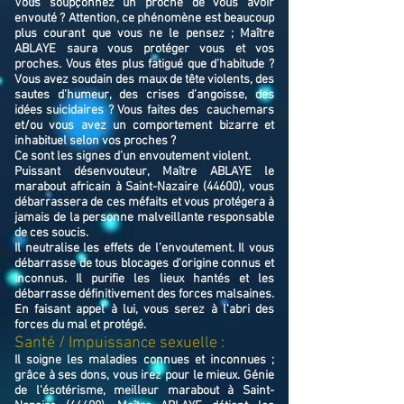
Vous soupçonnez un proche de vous avoir
envouté ? Attention, ce phénomène est beaucoup
plus courant que vous ne le pensez ; Maître
ABLAYE saura vous protéger vous et vos
proches. Vous êtes plus fatigué que d’habitude ?
Vous avez soudain des maux de tête violents, des
sautes d’humeur, des crises d’angoisse, des
idées suicidaires ? Vous faites des cauchemars
et/ou vous avez un comportement bizarre et
inhabituel selon vos proches ?
Ce sont les signes d’un envoutement violent.
Puissant désenvouteur,
Maître
ABLAYE
le
marabout africain à Saint-Nazaire (44600),
v
ous
débarrassera de ces méfaits et vous protégera à
jamais de la personne malveillante responsable
de ces soucis.
Il neutralise les effets de l’envoutement. Il vous
débarrasse de tous blocages d'origine connus et
inconnus. Il purifie les lieux hantés et les
débarrasse définitivement des forces malsaines.
En faisant appel à lui, vous serez à l'abri des
forces du mal et protégé.
​Santé / Impuissance sexuelle :
Il soigne les maladies connues et inconnues ;
grâce à ses dons, vous irez pour le mieux. Génie
de l'ésotérisme, meilleur marabout à Saint-