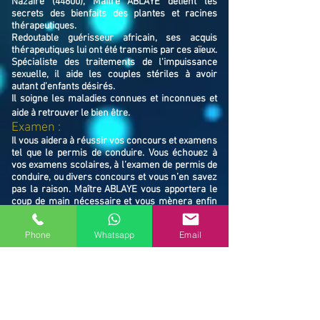
Nazaire (44600), Maître ABLAYE détient les
secrets des bienfaits des plantes et racines
thérapeutiques.
Redoutable guérisseur africain, ses acquis
thérapeutiques lui ont été transmis par ces aïeux.
Spécialiste des traitements de l'impuissance
sexuelle, il aide les couples stériles à avoir
autant d'enfants désirés.
Il soigne les maladies connues et inconnues et
aide à retrouver le bien ê
tre.
Examen :
Il vous aidera à réussir vos concours et examens
tel que le permis de conduire. Vous échouez à
vos examens scolaires, à l’examen de permis de
conduire, ou divers concours et vous n’en savez
pas la raison. Maître ABLAYE vous apportera le
coup de main nécessaire et vous mènera enfin
au chemin de la réussite. Il vous libérera des
ondes négatives responsables de vos échecs.
Phone
Whatsapp
Email
​Famille / Protection :
Il vous protégera vous et votre famille, et
resserrera vos liens en cas de rupture familiale.
Ne restez pas avec vos souffrances, consultez le
Maître ABLAYE marabout médium à Saint-
Nazaire (44600), il vous trouvera la solution et
vous mettra sur le chemin de la réussite.