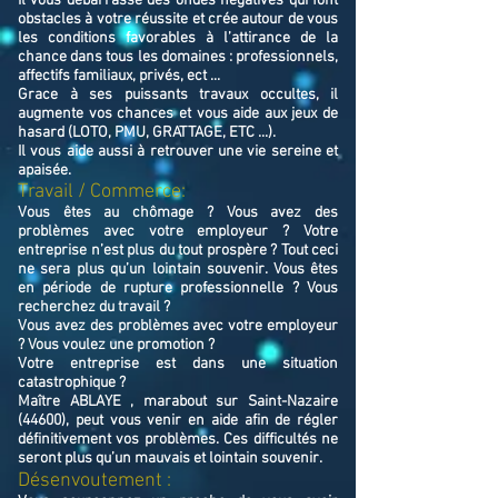
Il vous débarrasse des ondes négatives qui font
obstacles à votre réussite et crée autour de vous
les conditions favorables à l’attirance de la
chance dans tous les domaines : professionnels,
affectifs familiaux, privés, ect ...
Grace à ses puissants travaux occultes, il
augmente vos chances et vous aide aux jeux de
hasard (LOTO, PMU, GRATTAGE, ETC ...).
Il vous aide aussi à retrouver une vie sereine et
apaisée.
Travail / Commerce:
Vous êtes au chômage ? Vous avez des
problèmes avec votre employeur ? Votre
entreprise n’est plus du tout prospère ? Tout ceci
ne sera plus qu’un lointain souvenir. Vous êtes
en période de rupture professionnelle ? Vous
recherchez du travail ?
Vous avez des problèmes avec votre employeur
? Vous voulez une promotion ?
Votre entreprise est dans une situation
catastrophique ?
Maître ABLAYE , marabout sur Saint-Nazaire
(44600), peut vous venir en aide afin de régler
définitivement vos problèmes. Ces difficultés ne
seront plus qu’un mauvais et lointain souvenir.
Désenvoutement :