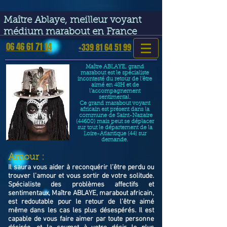
google-site-verification=VGmJoLJ1lBWcLcIytDH9NUlckDo5E-
YQp7SQYjUEuWE
Maître Ablaye, meilleur voyant
médium marabout en France
06 46 61 71 14
+339 81 64 51 99
Maître ABLAYE, grand
marabout est le spécialiste
incontesté du retour de l’être
aimé en 48H et de
l’accompagnement
sentimental.
Ce grand marabout voyant
africain est présent dans la
commune de Saint-Nazaire
(44600) mais peut se déplacer
sur tout le département de la
Loire-Atlantique (44) sur
demande.
​Amour :
Il saura vous aider à reconquérir l’être perdu ou
trouver l’amour et vous sortir de votre solitude.
Spécialiste des problèmes affectifs et
sentimentaux, Maître ABLAYE, marabout africain,
est redoutable pour le retour de l'être aimé
même dans les cas les plus désespérés. Il est
capable de vous faire aimer par toute personne