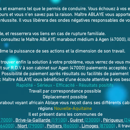
rs et examens tel que le permis de conduire. Vous échouez à vos 
ours et vous n’en savez pas la raison. Maître ABLAYE vous apport
réussite. Il vous libérera des ondes négatives responsables de v
le, et resserrera vos liens en cas de rupture familiale.
 consultez le Maître ABLAYE marabout médium à Agen (47000), il v
.
ême la puissance de ses actions et la dimension de son travail.
r trouver enfin la solution à votre problème, vous verrez de vous 
 sur R.D.V à son cabinet sur Agen (47000) paiements acceptés:
Possibilité de paiement après résultats ou facilités de paiement
 Maître ABLAYE vous bénéficiez d'une écoute attentive à vos bes
Rapidité - Sérieux - Efficacité - Résultats positifs
Travail par correspondance possible
Déplacement possible
arabout voyant africain Ablaye vous reçoit dans ses différents c
régions
Nouvelle-Aquitaine
Il est présent dans les communes de
17000)
,
Brive-la-Gaillarde
(19100)
,
Guéret
(23000)
,
Périgueux
(2
(64000)
,
Niort
(79000)
,
Poitiers
(86000)
,
Limoges
(87000)
, Il tra