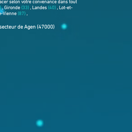
acer selon votre convenance dans tout
)
, Gironde
(33)
, Landes
(40)
, Lot-et-
e-Vienne
(87)
,
e secteur de Agen (47000)