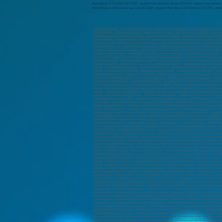
marabout en france
,
marabout à Valserhône (01)
,
marabout à Oyonnax (01100)
,
marabout à Bourg-en-Br
Chauny (02300)
,
marabout à Montluçon
,
marabout à Vichy (03200)
,
marabout à Moulins (03000)
,
marabout
marabout à Saint-Laurent-du-Var (06700)
,
marabout à Vallauris (06220)
,
marabout à Mandelieu-la-Napoul
à Sedan (08200)
,
marabout à Pamiers (09100)
,
marabout à Foix (09000)
,
marabout à Troyes
,
marabout à R
Martigues (13500)
,
marabout à Salon-de-Provence (13300)
,
marabout à La Ciotat (13600)
,
marabout à Vit
Châteaurenard (13160)
,
marabout à Tarascon (13150)
,
marabout à Fos-sur-Mer (13270)
,
marabout à Bouc
(14500)
,
marabout à Aurillac (15000)
,
marabout à Angoulême (16000)
,
marabout à Cognac (16100)
,
marab
marabout à Bastia (20200)
,
marabout à Dijon (21000)
,
marabout à Dijon (21)
,
marabout à Cheôve (21300)
,
(24000)
,
marabout sur Bergerac (24100)
,
marabout sur Besançon (25000)
,
marabout sur Besançon (2500
sur Louviers (27400)
,
marabout sur Evreux
,
marabout à Chartres (28000)
,
marabout à Chartres (28000)
,
m
Douarnenez (29100)
,
marabout à Nîmes (30000)
,
marabout à Nîmes (30)
,
marabout à Alès (30100)
,
marab
(31270)
,
marabout à Balma (31130)
,
marabout à Auch (32000)
,
marabout à Bordeaux (33000)
,
marabout à
(33150)
,
marabout à Eysines (33320)
,
marabout à Libourne (33500)
,
marabout à Le Bouscat (33110)
,
mara
marabout à Sète (34200)
,
marabout à Agde (34300)
,
marabout à Lunel (34400)
,
marabout à Frontignan (3
marabout à Châteauroux (36000)
,
marabout à Tours (37000)
,
marabout à Joué-lès-Tours (37300)
,
marabou
marabout à Fontaine (38600)
,
marabout à Voiron (38500)
,
marabout à Villefontaine (380900)
,
marabout à M
Marabout à Vendôme (41100)
,
Marabout à Saint-Étienne (42000)
,
Marabout à Saint-Just-Saint-Rambert (
Rezé (44400)
,
marabout à Saint-Sébastien-sur-Loire (44230)
,
marabout à Orvault (44700)
,
marabout à Ve
(44980)
,
marabout à Saint-Brevin-les-piins (44250)
,
marabout à Orléans (45000)
,
marabout à Olivet (4516
(47300)
,
marabout à Marmande (47200)
,
marabout à Mende (48000)
,
marabout à Sèvremoine(49450)
,
ma
marabout à Loire-Authion (49250)
,
marabout à Montrevault-sur-Èvre (49110)
,
marabout à Trélazé (49800)
Laval (53000)
,
marabout à Château-Gontier-sur-Mayenne (53200)
,
marabout à Nancy (54000)
,
marabout 
marabout à Lorient (56100)
,
marabout à Vannes (56000)
,
marabout à Lanester (56600)
,
marabout à Ploem
(57970)
,
Marabout à Hayange (57700)
,
Marabout à Saint-Avold (57500)
,
Marabout à Fameck (57290)
,
Mar
marabout à Douai (59500)
,
marabout à Marcq-en-Barœul (59700)
,
marabout à Cambrai (59400)
,
marabout
,
marabout à Wasquehal (59290)
,
marabout à Coudekerque-Branche (59210)
,
marabout à Halluin (59250)
,
Haubourdin (59320)
,
marabout à Hautmont (59330)
,
marabout à Caudry (59540)
,
Marabout à Beauvais (60
Marabout à Calais (62100)
,
marabout à Arras (62000)
,
marabout à Boulogne-sur-Mer (62200)
,
marabout à
marabout à Cournon-d'Auvergne (63800)
,
marabout à Riom (63200)
,
marabout à Chamalières (63400)
,
mar
Perpignan (66000)
,
marabout à Strasbourg (67100)
,
marabout à Haguenau (67500)
,
marabout à Schiltigh
à Wittenheim (68270)
,
marabout à Rixheim (68170)
,
marabout à Lyon (69000)
,
marabout à Villeurbanne (6
marabout à Décines-Charpieu (69150)
,
marabout à Oullins (69600)
,
marabout à Tassin-la-Demi-Lune (691
Marabout à Mâcon (71000)
,
Marabout à Le Creusot (71200)
,
Marabout à Montceau-les-Mines (71300)
,
ma
(74300)
,
marabout à Sallanches (74700)
,
marabout à Saint-Julien-en-Genevois (74160)
,
marabout à Rumi
(75010)
,
marabout à paris (75011)
,
marabout à paris (75012)
,
marabout à paris (75013)
,
marabout à paris 
Étienne-du-Rouvray (76800)
,
marabout à Dieppe (76200)
,
marabout à Le Grand-Quevilly (76120)
,
marabout
marabout à Pontault-Combault (77340)
,
marabout à Savigny-le-Temple (77170)
,
marabout à Bussy-Sain
Montereau-Fault-Yonne (77130)
,
marabout à Le Mée-sur-Seine (77350)
,
marabout à Mitry-Mory (77290)
,
(77310)
,
Marabout en France
,
marabout à Versailles (78000)
,
marabout à Sartrouville (78500)
,
marabout 
(78180)
,
marabout à Le Chesnay-Rocquencourt (78150)
,
marabout à Plaisir (78370)
,
marabout à Chatou (
(78170)
,
marabout à Saint-Cyr-l'École (78210)
,
marabout à Maurepas (78310)
,
marabout à Les Clayes-so
marabout à Carrières-sur-Seine (78420)
,
marabout à Montesson (78360)
,
marabout à Thouars (79100)
,
ma
Toulon (83000)
,
marabout à La Seyne-sur-Mer (83500)
,
marabout à Hyères (83400)
,
marabout à Fréjus (8
Baume (83470)
,
marabout à Sanary-sur-Mer (83110)
,
marabout à Roquebrune-sur-Argens (83520)
,
marab
marabout à La Roche-sur-Yon (85000)
,
marabout à Les Sables-d'Olonne (85100)
,
marabout à Challans (8
Sens (89100)
,
Marabout à Belfort (90000)
,
Marabout à Évry-Courcouronnes (91000)
,
marabout à Corbeil-
Yerres (91330)
,
marabout à Draveil (91210)
,
marabout à Grigny (91350)
,
marabout à Brétigny-sur-Orge (9
marabout à Chilly-Mazarin (91380)
,
marabout à Juvisy-sur-Orge (91260)
,
marabout à Orsay (91400)
,
mara
marabout à Courbevoie (92400)
,
marabout à Rueil-Malmaison (92500)
,
marabout à Issy-les-Moulineaux (
Meudon (92360)
,
marabout à Puteaux (92800)
,
marabout à Bagneux (92220)
,
marabout à Châtillon (92320
Roses (92260)
,
marabout à Villeneuve-la-Garenne (92390)
,
marabout à Sèvres (92310)
,
marabout à Bour
(93700)
,
marabout à Noisy-le-Grand (93160)
,
marabout à Pantin (93500)
,
marabout à Le Blanc-Mesnil (9
marabout à Noisy-le-Sec (93130)
,
marabout à Gagny (93220)
,
marabout à Stains (93240)
,
marabout à Vill
marabout à Montfermeil (93370)
,
marabout à Les Pavillons-sous-Bois (93360)
,
marabout à Les Lilas (93
(94500)
,
marabout à Saint-Maur-des-Fossés (94100)
,
marabout à Ivry-sur-Seine (94200)
,
marabout à Mai
marabout à L'Haÿ-les-Roses (94240)
,
marabout à Cachan (94230)
,
marabout à Charenton-le-Pont (94220)