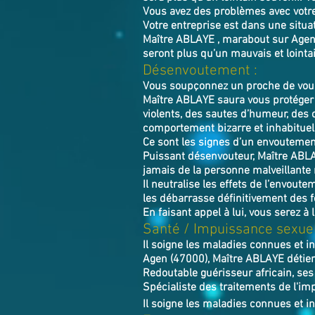
Vous avez des problèmes avec votr
Votre entreprise est dans une situa
Maître ABLAYE , marabout sur Agen (
seront plus qu’un mauvais et lointa
Désenvoutement :
Vous soupçonnez un proche de vous 
Maître ABLAYE saura vous protéger 
violents, des sautes d’humeur, des 
comportement bizarre et inhabituel
Ce sont les signes d’un envoutement
Puissant désenvouteur,
Maître
ABL
jamais de la personne malveillante
Il neutralise les effets de l’envoute
les débarrasse définitivement des 
En faisant appel à lui, vous serez à 
​Santé / Impuissance sexuel
Il soigne les maladies connues et i
Agen (47000), Maître ABLAYE détient
Redoutable guérisseur africain, ses
Spécialiste des traitements de l'imp
Il soigne les maladies connues et in