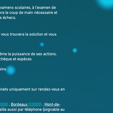
examens scolaires, à l’examen de
era le coup de main nécessaire et
os échecs.
ous trouvera la solution et vous
même la puissance de ses actions.
 chèque et espèces
oins
abinets uniquement sur rendez-vous en
4000)
,
Bordeaux
(33000)
,
Mont-de-
vaille aussi par téléphone (joignable au