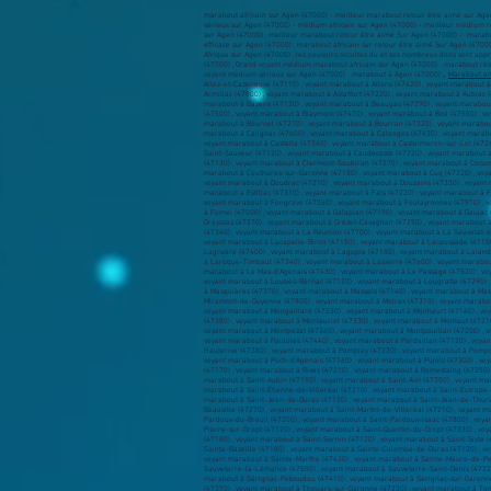
marabout africain sur Agen (47000) - meilleur marabout retour être aimé sur Agen
sérieux sur Agen (47000) - médium africain sur Agen (47000) - meilleur médium r
sur Agen (47000) , meilleur marabout retour être aimé Sur Agen (47000) - marab
efficace sur Agen (47000) , marabout africain sur retour être aimé Sur Agen (47
Afrique sur Agen (47000) , les pouvoirs occultes du et ses nombreux dons sont appré
(47000) , Grand voyant médium marabout africain sur Agen (47000) . marabout résul
voyant médium sérieux sur Agen (47000) . marabout à Agen (47000) ,,,
Marabout e