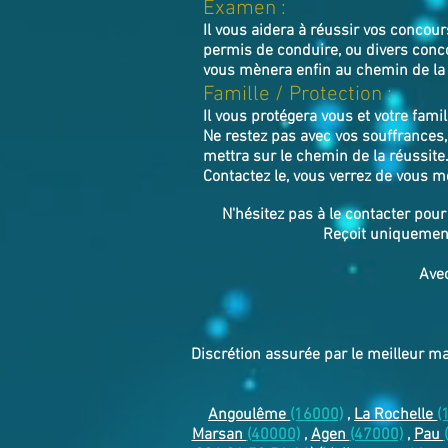
Examen :
Il vous aidera à réussir vos concou
permis de conduire, ou divers conc
vous mènera enfin au chemin de la 
​Famille / Protection :
Il vous protégera vous et votre famil
Ne restez pas avec vos souffrances,
mettra sur le chemin de la réussite
Contactez le, vous verrez de vous m
N'hésitez pas à le contacter pou
Reçoit uniquement
Avec
Discrétion assurée par le meilleur m
Angoulême
(16000)
,
La Rochelle
(
Marsan
(40000)
,
Agen
(47000)
,
Pau