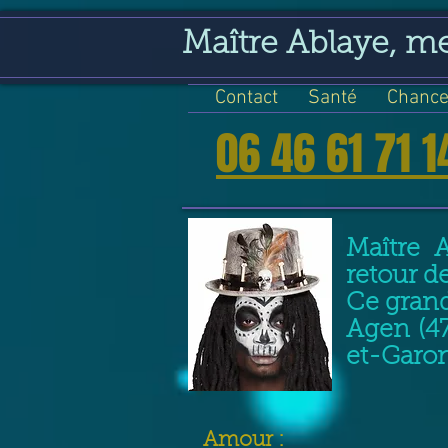
google-site-verification=VGmJoLJ1lBWcLcIytDH9NUlckDo5E-YQp7SQYjUEuWE
Maître Ablaye, m
Contact
Santé
Chance
06 46 61 71 1
Maître 
retour d
Ce grand
Agen (47
et-Garon
​Amour :