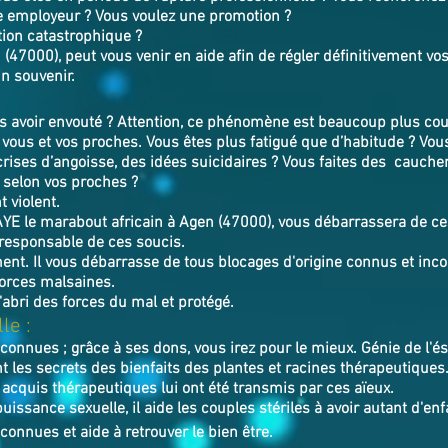
e employeur ? Vous voulez une promotion ?
tion catastrophique ?
47000), peut vous venir en aide afin de régler définitivement vos
in souvenir.
avoir envouté ? Attention, ce phénomène est beaucoup plus cour
vous et vos proches. Vous êtes plus fatigué que d’habitude ? Vou
crises d’angoisse, des idées suicidaires ? Vous faites des cauch
 selon vos proches ?
 violent.
AYE
le marabout africain à Agen (47000),
v
ous débarrassera de ces
 responsable de ces soucis.
ment. Il vous débarrasse de tous blocages d'origine connus et incon
forces malsaines.
l'abri des forces du mal et protégé.
le :
nconnues ; grâce à ses dons, vous irez pour le mieux. Génie de l'
 les secrets des bienfaits des plantes et racines thérapeutiques
 acquis thérapeutiques lui ont été transmis par ces aïeux.
uissance sexuelle, il aide les couples stériles à avoir autant d'enf
connues et aide à retrouver le bien ê
tre.