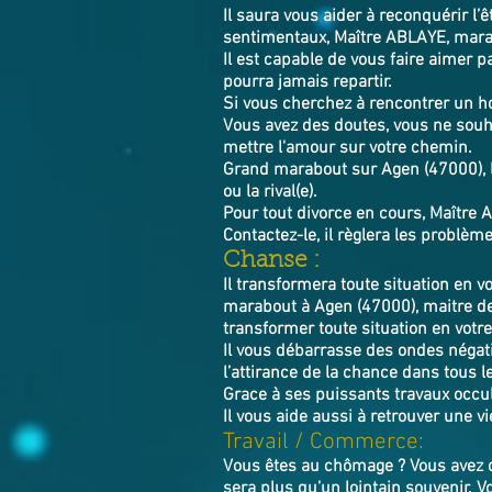
Il saura vous aider à reconquérir l’
sentimentaux, Maître ABLAYE, marab
Il est capable de vous faire aimer pa
pourra jamais repartir.
Si vous cherchez à rencontrer un 
Vous avez des doutes, vous ne souha
mettre l'amour sur votre chemin.
Grand marabout sur Agen (47000), le 
ou la rival(e).
Pour tout divorce en cours, Maître A
Contactez-le, il règlera les
Chanse :
Il transformera toute situation en v
marabout à Agen (47000), maitre de
transformer toute situation en votre
Il vous débarrasse des ondes négati
l’attirance de la chance dans tous le
Grace à ses puissants travaux occul
Il vous aide aussi à retrouver une v
Travail / Commerce:
Vous êtes au chômage ? Vous avez d
sera plus qu’un lointain souvenir. 