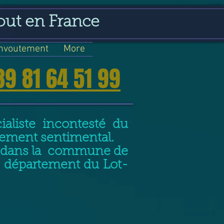
out en France
nvoutement
More
39 81 64 51 99
aliste incontesté du
nement sentimental.
nt dans la commune de
e département du Lot-