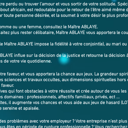
être perdu ou trouver l’amour et vous sortir de votre solitude. Spéc
out africain, est redoutable pour le retour de l'être aimé même 
r toute personne désirée, et la soumet à votre désir le plus profond
homme ou une femme, consultez le Maître ABLAYE.
itez plus rester célibataire, Maître ABLAYE vous apportera le cou
Maître ABLAYE impose la fidélité à votre conjoint(e), au mari ou 
BLAYE influe sur la décision de la justice et retourne la décision 
 problèmes de votre vie quotidienne.
otre faveur, et vous apportera la chance aux jeux. La grandeur spi
s sciences et travaux occultes, aux dimensions spirituelles hor
 faveur.
ves qui font obstacles à votre réussite et crée autour de vous les
s domaines : professionnels, affectifs familiaux, privés, ect ...
tes, il augmente vos chances et vous aide aux jeux de hasard (LO
ie sereine et apaisée.
es problèmes avec votre employeur ? Votre entreprise n’est plus 
Vous êtes en période de rupture professionnelle ? Vous recherchez 