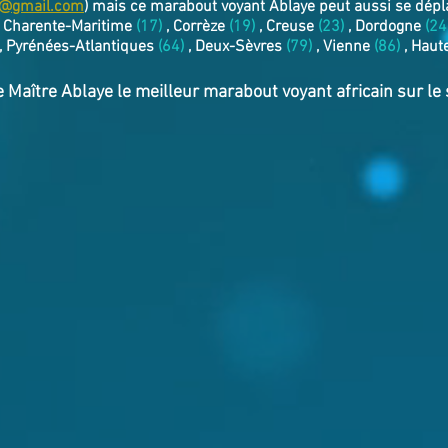
e@gmail.com
) mais ce marabout voyant Ablaye peut aussi se dépl
 Charente-Maritime
(17)
, Corrèze
(19)
, Creuse
(23)
, Dordogne
(24
, Pyrénées-Atlantiques
(64)
, Deux-Sèvres
(79)
, Vienne
(86)
, Haut
e Maître Ablaye le meilleur marabout voyant africain sur l