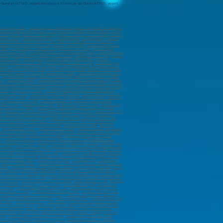
about à Laon (02000)
,
marabout à Château-Thierry (02400)
,
marabout à Tergnier (02700)
,
marabout à
arabout à Cagnes-sur-Mer
,
marabout à Grasse
,
marabout à Le Cannet
,
marabout à Menton (06500)
,
 Annonay (07100)
,
marabout à Aubenas (07200)
,
marabout à Charleville-Mézières (08000)
,
marabout
provence (13100)
,
marabout à Istres (13800)
,
marabout à Aubagne
,
marabout à Arles
,
marabout à
rabout à Châteauneuf-les-Martigues (13220)
,
marabout à Port-de-Bouc (13110)
,
marabout à
marabout à Hérouville-Saint-Clair (14200)
,
marabout à Lisieux (14100)
,
marabout à Vire Normandie
(18100)
,
marabout à Brive-la-Gaillarde (19100)
,
marabout à Tulle (19000)
,
marabout à Ajaccio
,
about à Dinan (22100
) ,
marabout à Plérin (22190)
,
marabout à Guéret (23000)
,
marabout à Périgueux
arabout sur Pierrelatte (26700)
,
marabout à Évreux (27000)
,
marabout sur Vernon (27200)
,
marabout
nderneau (29800)
,
marabout à Guipavas (29490)
,
marabout à Morlaix (29600)
,
marabout à
 (31700)
,
marabout à Muret (31600)
,
marabout à Plaisance-du-Touch (31830)
,
marabout à Cugnaux
(33130)
,
marabout à La Teste-de-Buch (33260)
,
marabout à Gradignan (33170)
,
marabout à Cenon
3440)
,
marabout à Blanquefort (33440)
,
marabout à Montpellier (34000)
,
marabout à Béziers (34500)
,
es (35300)
,
marabout à Bruz (35170)
,
marabout à Vitré (35500)
,
marabout à Cesson-Sévigné (35510)
,
,
marabout à Échirolles (38130)
,
marabout à Vienne (38200)
,
marabout à Bourgoin-Jallieu (38300)
,
00)
,
marabout à Dax (40100)
,
marabout à Blois (41000)
,
marabout à Romorantin-Lanthenay (41200)
,
à Nantes (44100)
,
marabout à Saint-Nazaire (44600)
,
marabout à Saint-Herblain (44800)
,
marabout à
 (44500)
,
marabout à Guérande (44350)
,
marabout à Pornic (44210)
,
marabout à Saint-Luce-sur-Loire
(45200)
,
marabout à Cahors (46000)
,
marabout à Agen (47000)
,
marabout à Villeneuve-sur-Lot
uges-sur-Loire (49620)
,
marabout à Segré-en-Anjou Bleu (49500)
,
marabout à Orée d’Anjou (49270)
,
ut à Épernay (51200)
,
marabout à Saint-Dizier (52100)
,
marabout à Chaumont (52000)
,
marabout à
700)
,
marabout à Laxou (54520)
,
marabout à Verdun (55100)
,
marabout à Bar-le-Duc (55000)
,
ès-Metz (57950)
,
Marabout à Forbach (57600)
,
Marabout à Sarreguemines (57200)
,
Marabout à Yutz
 Villeneuve-d'Ascq (59650)
,
marabout à Valenciennes (59300)
,
marabout à Wattrelos (59150)
,
10)
,
marabout à Hazebrouck (59190)
,
marabout à Mons-en-Barœul (59370)
,
marabout à Croix (59170)
n-le-Noble (59450)
,
marabout à Bailleul (59270)
,
marabout à Wattignies (59635)
,
marabout à
 (60110)
,
marabout à Alençon (61000)
,
marabout à Flers (61100)
,
marabout à Argentan (61200)
,
out à Carvin (62220)
,
marabout à Saint-Omer (62500)
,
marabout à Clermont-Ferrand (63100)
,
t-Jean-de-Luz (64500)
,
Marabout à Tarbes (65000)
,
Marabout à Lourdes (65100)
,
Marabout à
,
marabout à Colmar (68000)
,
marabout à Saint-Louis (68300)
,
marabout à Illzach (68110)
,
marabout
Villefranche-sur-Saône (69400)
,
marabout à Meyzieu (69330)
,
marabout à Rillieux-la-Pape (69140)
,
 à Francheville (69340)
,
marabout à Vesoul (70000)
,
Marabout à Chalon-sur-Saône (71100)
,
)
,
marabout à Annemasse (74100)
,
marabout à Thonon-les-Bains (74200)
,
marabout à Cluses
006)
,
marabout à paris (75007)
,
marabout à paris (75008)
,
marabout à paris (75009)
,
marabout à paris
re (76600)
,
marabout à Rouen (76000)
,
marabout à Sotteville-lès-Rouen (76300)
,
marabout à Saint-
llaume (76230)
,
marabout à Meaux (77100)
,
marabout à Chelles (77500)
,
marabout à Melun (77000)
,
orcy (77200)
,
marabout à Combs-la-Ville (77380)
,
marabout à Lagny-sur-Marne (77400)
,
marabout à
arabout à Coulommiers (77120)
,
marabout à Lognes (77180)
,
marabout à Saint-Fargeau-Ponthierry
marabout à Houilles (78800)
,
marabout à Trappes (78190)
,
marabout à Montigny-le-Bretonneux
,
marabout à Achères (78260)
,
marabout à Mantes-la-Ville (78200)
,
marabout à La Celle-Saint-Cloud
(78480)
,
marabout à Le Vésinet (78110)
,
marabout à Le Pecq (78230)
,
marabout à Bois-d'Arcy (78390)
,
illac (81600)
,
Marabout à Montauban (82000)
,
marabout à Castelsarrasin (82100)
,
Marabout à
60)
,
marabout à La Crau (83260)
,
marabout à Brignoles (83170)
,
marabout à Saint-Maximin-la-Sainte-
arabout à L'Isle-sur-la-Sorgue (84800)
,
marabout à Sorgues (84700)
,
marabout à Le Pontet (84130)
,
 Épinal (88000)
,
Marabout à Saint-Dié-des-Vosges (88100)
,
Marabout à Auxerre (89000)
,
Marabout à
r-Seine (91270)
,
marabout à Viry-Châtillon (91170)
,
marabout à Ris-Orangis (91130)
,
marabout à
tte (91190)
,
marabout à Saint-Michel-sur-Orge (91240)
,
marabout à Morsang-sur-Orge (91390)
,
bout à Nanterre (92000)
,
marabout à Asnières-sur-Seine (92600)
,
marabout à Colombes (92700)
,
Suresnes (92150)
,
marabout à Gennevilliers (92230)
,
marabout à Montrouge (92120)
,
marabout à
(92250)
,
marabout à Bois-Colombes (92270)
,
marabout à Vanves (92170)
,
marabout à Fontenay-aux-
uil (93100)
,
marabout à Aubervilliers
,
marabout à Aulnay-sous-Bois (93600)
,
marabout à Drancy
 à Rosny-sous-Bois (93110)
,
marabout à Livry-Gargan (93190)
,
marabout à La Courneuve (93120)
,
Villemomble (93250)
,
marabout à Romainville (93230)
,
marabout à Clichy-sous-Bois (93390)
,
arabout à Vitry-sur-Seine (94400)
,
marabout à Créteil (94000)
,
marabout à Champigny-sur-Marne
4140)
,
marabout à Villeneuve-Saint-Georges (94190)
,
marabout à Nogent-sur-Marne (94130)
,
Le Kremlin-Bicêtre (94270)
,
marabout à Orly (94310)
,
marabout à Arcueil (94110)
,
marabout à