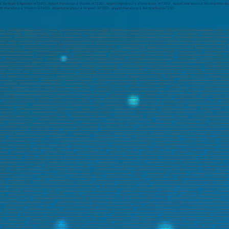
esse
,
marabout à Ambérieu-en-Bugey (01500)
,
marabout à Saint-Genis-Pouilly (01630)
,
marabout à Gex (01170)
,
marabout à Saint-Quentin (02100)
,
marabout à Soissons (02200)
,
mar
 à Yzeure (03400)
,
marabout à Manosque (04100)
,
marabout à Digne-les-Bains (04000)
,
marabout à Gap (05000)
,
marabout à Nice (06000)
,
marabout à Cannes
,
marabout à Antibes
,
m
e (06210)
,
marabout à Mougins (06250)
,
marabout à Vence (06140)
,
marabout à Villeneuve-Loubet (06270)
,
marabout à Valbonne (06560)
,
marabout à Beausoleil (06240)
,
marabout à
omilly-sur-Seine (10100)
,
marabout à Narbonne
,
marabout à Carcassonne
,
marabout à Rodez (12000)
,
marabout à Millau (12100)
,
marabout à Marseille (13000)
,
marabout à Aix-en-
rolles (13120)
,
Marabout à Marignane (13700)
,
marabout à Miramas (13140)
,
marabout à Les Pennes-Mirabeau (13170)
,
Marabout à Gardanne (13120)
,
Marabout à Allauch (13190)
,
ma
-Bel-Air (13320)
,
marabout à Berre-I'Étang (13130)
,
marabout à Saint-Martin-de-Crau (13310)
,
marabout à Martigues
,
marabout à Aix-en-Provence (13100)
,
marabout à Caen (14000)
,
out à La Rochelle (17000)
,
marabout à Saintes (17100)
,
marabout à Rochefort (17300)
,
marabout à Royan (17200)
,
marabout à La Rochelle
,
marabout à Bourges
,
marabout à Vierzon 
marabout à Beaune (21200)
,
marabout à Quetigny (21800)
,
marabout à Talant (21240)
,
marabout à Saint-Brieuc
,
marabout à Lannion (22300)
,
marabout à Lamballe-Armor (22400)
,
mar
0)
,
marabout à Montbéliard (25200)
,
marabout sur Valence (26000)
,
marabout à Montélimar (26200)
,
marabout à Romans-sur-lsère (26100)
,
marabout à Bourg-lès-Valence (26800)
,
m
arabout à Dreux (28100)
,
marabout à Lucé (28110)
,
marabout à Brest (29200)
,
marabout à Brest (29200)
,
marabout à Quimper (29000)
,
marabout à Concarneau (29900)
,
marabout à La
out à Bagnols-sur-Cèze (30200)
,
marabout à Beaucaire (30300)
,
marabout à Toulouse (31000)
,
marabout à Colomiers (31770)
,
marabout à Tournefeuille (31770)
,
Marabout à Blagnac
 Mérignac (33700)
,
marabout à Pessac (33600)
,
marabout à Talence (33400)
,
marabout à Villenave-d'Ornon (33140)
,
marabout à Saint-Médard-en-Jalles (33160)
,
marabout à Bègles 
bout à Lormont (33310)
,
marabout à Gujan-Mestras (33470)
,
marabout à Bruges (33520)
,
marabout à Floirac (33270)
,
marabout à Cestas (33610)
,
marabout à Ambarès-et-Lagrave (3
4110)
,
marabout à Castelnau-le-Lez (34170)
,
marabout à Mauguio (34130)
,
marabout à Lattes (34970)
,
marabout à Rennes (35200)
,
Marabout à Saint-Malo (35400)
,
marabout à Fougèr
t à Saint-Cyr-sur-Loire (37540)
,
marabout à Saint-pierre-des-Corps (37700)
,
marabout à Saint-Avertin (37550)
,
marabout à Grenoble (38000)
,
marabout à Saint-Martin-d'Hères (38400)
eylan (38240)
,
marabout à L'Isle-d'Abeau (38080)
,
marabout à Saint-Égrève (38120)
,
marabout à Dole (39100)
,
marabout à Lons-le-Saunier (39000)
,
marabout à Mont-de-Marsan (400
42170)
,
marabout à Saint-Chamond (42400)
,
marabout à Roanne (42300)
,
marabout à Firminy (42090)
,
marabout à Montbrison (42600)
,
marabout à Le Puy-en-Velay (43000)
,
marabout 
rtou (44120)
,
marabout à Couëron (44220)
,
marabout à Carquefou (44470)
,
marabout à Bouguenais (44340)
,
marabout à La Chapelle-sur-Erdre (44240)
,
marabout à La Baule-Escoublac
0)
,
marabout à Saint-Jean-de-Brave (45800)
,
marabout à Fleury-les-Aubrais (45400)
,
marabout à Saint-Jean-de-la-Ruelle (45140)
,
marabout à Saran (45140)
,
marabout à Montargis 
rabout à Beaupréau-en-Mauges (49600)
,
marabout à Chemillé-en-Anjou (49120)
,
marabout à Angers (49100)
,
marabout à Cholet (49300)
,
marabout à Saumur (49400)
,
marabout à Ma
,
marabout à Avrillé (49240)
,
marabout à Cherbourg-en-Cotentin (50100)
,
marabout à Saint-Lô (50000)
,
marabout à Reims (51100)
,
marabout à Châlons-en-Champagne (51000)
,
marabo
à Vandœuvre-lès-Nancy
,
marabout à Lunéville (54300)
,
marabout à Toul (54200)
,
marabout à Longwy (54400)
,
marabout à Villers-lès-Nancy (54600)
,
marabout à Pont-à-Mousson (54
eur (56270)
,
marabout à Hennebont (56700)
,
marabout à Pontivy (56300)
,
marabout à Auray (56400)
,
Marabout à Metz (57000)
,
Marabout à Thionville (57100)
,
Marabout à Montigny-l
about à Woippy (57140)
,
marabout à Nevers (58000)
,
marabout à Lille (59000)
,
marabout à Roubaix (59100)
,
marabout à Tourcoing (59200)
,
marabout à Dunkerque (59140)
,
marabout à
 à Maubeuge (59600)
,
marabout à Lambersart (59130)
,
marabout à Armentières (59280)
,
marabout à Loos (59120)
,
marabout à Grande-Synthe (59760)
,
marabout à La Madeleine (591
marabout à Denain (59220)
,
marabout à Ronchin (59790)
,
marabout à Hem (59510)
,
marabout à Faches-Thumesnil (59155)
,
marabout à Saint-Amand-les-Eaux (59230)
,
marabout à Si
000)
,
marabout à Compiègne (60200)
,
marabout à Creil (60100)
,
marabout à Nogent-sur-Oise (60180)
,
marabout à Crépy-en-Valois (60800)
,
marabout à Senlis (60300)
,
marabout à Méru
 Lens (62300)
,
marabout à Liévin (62800)
,
marabout à Hénin-Beaumont (62110)
,
marabout à Béthune (62400)
,
marabout à Bruay-la-Buissière (62700)
,
marabout à Avion (62210)
,
marab
about à Issoire (63500)
,
Marabout à Pau (64000)
,
marabout à Bayonne (64100)
,
marabout à Anglet (64600)
,
marabout à Biarritz (64200)
,
marabout à Hendaye (64700)
,
marabout à Sain
eim (67300)
,
marabout à Illkirch-Graffenstaden (67400)
,
marabout à Lingolsheim (67380)
,
marabout à Sélestat (67600)
,
marabout à Bischheim (67800)
,
marabout à Mulhouse (68100)
9100)
,
marabout à Vénissieux (69200)
,
marabout à Vaulx-en-Velin (69120)
,
marabout à Saint-Priest (69800)
,
marabout à Caluire-et-Cuire (69300)
,
marabout à Bron (69500)
,
marabout à 
60)
,
marabout à Sainte-Foy-lès-Lyon (69110)
,
marabout à Saint-Genis-Laval (69230)
,
marabout à Givors (69700)
,
marabout à Saint-Fons (69190)
,
marabout à Écully (69130)
,
marabout
rabout à Le Mans (72000)
,
marabout à La flèche (72200)
,
marabout à Chambéry (73000)
,
marabout à Aix-les-Bains (73100)
,
marabout à Albertville (73200)
,
marabout à Annecy (74000
lly (74150)
,
marabout à paris
,
marabout à paris (75001)
,
marabout à paris (75002)
,
marabout à paris (75003)
,
marabout à paris (75004)
,
marabout à paris (75005)
,
marabout à paris (75
(75014)
,
marabout à paris (75015)
,
marabout à paris (75016)
,
marabout à paris (75017)
,
marabout à paris (75018)
,
marabout à paris (75019)
,
marabout à paris (75020)
,
marabout à Le Hav
 à Le Petit-Quevilly (76140)
,
marabout à Mont-Saint-Aignan (76130)
,
marabout à Fécamp (76400)
,
marabout à Elbeuf (76500)
,
marabout à Montivilliers (76290)
,
marabout à Bois-Gui
t-Georges (77600)
,
marabout à Villeparisis (77270)
,
marabout à Champs-sur-Marne (77420)
,
marabout à Roissy-en-Brie (77680)
,
marabout à Dammarie-les-Lys (77190)
,
marabout à T
marabout à Ozoir-la-Ferrière (77330)
,
marabout à Brie-Comte-Robert (77170)
,
marabout à Moissy-Cramayel (77550)
,
marabout à Noisiel (77180)
,
marabout à Fontainebleau (77300)
,
m
à Saint-Germain-en-Laye (78100)
,
marabout à Mantes-la-Jolie (78200)
,
marabout à Poissy (78300)
,
marabout à Conflans-Sainte-Honorine (78700)
,
marabout à Les Mureaux (78130)
,
78400)
,
marabout à Guyancourt (78280)
,
marabout à Rambouillet (78120)
,
marabout à Élancourt (78990)
,
marabout à Maisons-Laffitte (78600)
,
marabout à Vélizy-Villacoublay (78140)
us-Bois (78340)
,
marabout à Limay (78520)
,
marabout à Viroflay (78220)
,
marabout à Carrières-sous-Poissy (78950)
,
marabout à Marly-le-Roi (78160)
,
marabout à Verneuil-sur-Seine 
rabout à Bressuire (79300)
,
marabout à Niort (79000)
,
marabout à Amiens (80000)
,
marabout à Abbeville (80100)
,
marabout à Albi (81000)
,
marabout à Castres (81100)
,
marabout à Ga
3600)
,
marabout à Draguignan (83300)
,
marabout à Saint-Raphaël (83700)
,
marabout à Six-Fours-les-Plages (83140)
,
marabout à La Garde (83130)
,
marabout à La Valette-du-Var (831
out à Sainte-Maxime (83120)
,
marabout à Avignon (84000)
,
marabout à Carpentras (84200)
,
marabout à Orange (84100)
,
marabout à Cavaillon (84300)
,
marabout à Pertuis (84120)
,
m
5300)
,
marabout à Montaigu-Vendée (85600)
,
marabout à Les Herbiers (85500)
,
Marabout à Poitiers (86000)
,
Marabout à Châtellerault (86100)
,
Marabout à Limoges (87000)
,
Marabout à
Essonnes (91100)
,
marabout à Massy (91300)
,
marabout à Sainte-Geneviève-des-Bois (91700)
,
marabout à Athis-Mons (91200)
,
marabout à Palaiseau (91120)
,
marabout à Vigneux-su
1220)
,
marabout à Étampes (91150)
,
marabout à Brunoy (91800)
,
marabout à Les Ulis (91940)
,
marabout à Montgeron (91230)
,
marabout à Longjumeau (91160)
,
marabout à Gif-sur-Yve
bout à Mennecy (91540)
,
marabout à Verrières-le-Buisson (91370)
,
marabout à Fleury-Mérogis (91700)
,
marabout à Morangis (91420)
,
marabout à Boulogne-Billancourt (92100)
,
mara
92130)
,
marabout à Levallois-Perret (92300)
,
marabout à Clichy (92110)
,
marabout à Antony (92160)
,
marabout à Neuilly-sur-Seine (92200)
,
marabout à Clamart (92140)
,
marabout à 
)
,
marabout à Châtenay-Malabry (92290)
,
marabout à Malakoff (92240)
,
marabout à Le Plessis-Robinson (92350)
,
marabout à Saint-Cloud (92210)
,
marabout à La Garenne-Colombes 
g-la-Reine (92340)
,
marabout à Chaville (92370)
,
marabout à Sceaux (92330)
,
marabout à Garches (92380)
,
marabout à Saint-Denis (93200)
,
marabout à Aubervilliers (93300)
,
Montre
3150)
,
marabout à Épinay-sur-Seine (93800)
,
marabout à Bondy (93140)
,
marabout à Bobigny (93000)
,
marabout à Sevran (93270)
,
marabout à Saint-Ouen-sur-Seine (93400)
,
marabout
epinte (93420)
,
marabout à Tremblay-en-France (93290)
,
marabout à Bagnolet (93170)
,
marabout à Neuilly-sur-Marne (93330)
,
marabout à Pierrefitte-sur-Seine (93380)
,
marabout à 
260)
,
marabout à Neuilly-Plaisance (93360)
,
marabout à Pré-Saint-Gervais (93310)
,
marabout à Le Bourget (93350)
,
marabout à Le Raincy (93340)
,
marabout à Villetaneuse (93430)
,
m
sons-Alfort (94700)
,
marabout à Villejuif (94800)
,
marabout à Fontenay-sous-Bois (94120)
,
marabout à Vincennes (94300)
,
marabout à Choisy-le-Roi (94600)
,
marabout à Alfortville (9
,
marabout à Thiais (94320)
,
marabout à Villiers-sur-Marne (94350)
,
marabout à Fresnes (94260)
,
marabout à Limeil-Brévannes (94450)
,
marabout à Sucy-en-Brie (94370)
,
marabout à 