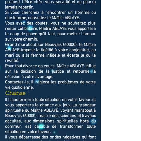
profond. L’être chéri vous sera lié et ne pourra
jamais repartir.
Si vous cherchez à rencontrer un homme ou
une femme, consultez le Maître ABLAYE.
Vous avez des doutes, vous ne souhaitez plus
rester célibataire, Maître ABLAYE vous apportera
le coup de pouce qu'il faut, pour mettre l'amour
sur votre chemin.
Grand marabout sur Beauvais (60000), le Maître
ABLAYE impose la fidélité à votre conjoint(e), au
mari ou à la femme infidèle et écarte le ou la
rival(e).
Pour tout divorce en cours, Maître ABLAYE influe
sur la décision de la justice et retourne la
décision à votre avantage.
Contactez-le, il règlera les problèmes de votre
vie quotidienne.
Chanse :
Il transformera toute situation en votre faveur, et
vous apportera la chance aux jeux. La grandeur
spirituelle du Maître ABLAYE, voyant marabout à
Beauvais (60000), maitre des sciences et travaux
occultes, aux dimensions spirituelles hors du
commun est capable de transformer toute
situation en votre faveur.
Il vous débarrasse des ondes négatives qui font