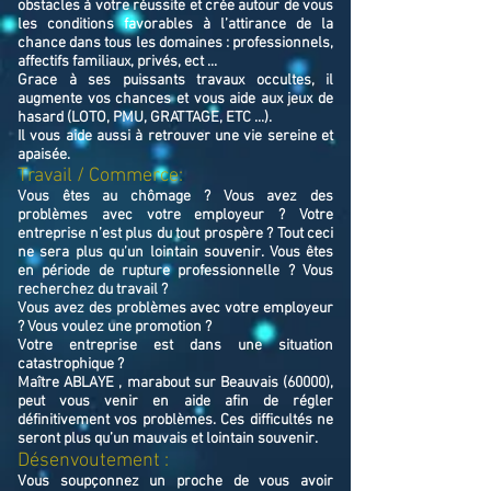
obstacles à votre réussite et crée autour de vous
les conditions favorables à l’attirance de la
chance dans tous les domaines : professionnels,
affectifs familiaux, privés, ect ...
Grace à ses puissants travaux occultes, il
augmente vos chances et vous aide aux jeux de
hasard (LOTO, PMU, GRATTAGE, ETC ...).
Il vous aide aussi à retrouver une vie sereine et
apaisée.
Travail / Commerce:
Vous êtes au chômage ? Vous avez des
problèmes avec votre employeur ? Votre
entreprise n’est plus du tout prospère ? Tout ceci
ne sera plus qu’un lointain souvenir. Vous êtes
en période de rupture professionnelle ? Vous
recherchez du travail ?
Vous avez des problèmes avec votre employeur
? Vous voulez une promotion ?
Votre entreprise est dans une situation
catastrophique ?
Maître ABLAYE , marabout sur Beauvais (60000),
peut vous venir en aide afin de régler
définitivement vos problèmes. Ces difficultés ne
seront plus qu’un mauvais et lointain souvenir.
Désenvoutement :
Vous soupçonnez un proche de vous avoir