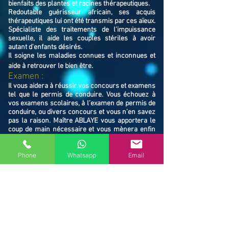
bienfaits des plantes et racines thérapeutiques.
Redoutable guérisseur africain, ses acquis
thérapeutiques lui ont été transmis par ces aïeux.
Spécialiste des traitements de l'impuissance
sexuelle, il aide les couples stériles à avoir
autant d'enfants désirés.
Il soigne les maladies connues et inconnues et
aide à retrouver le bien ê
tre.
Examen :
Il vous aidera à réussir vos concours et examens
tel que le permis de conduire. Vous échouez à
vos examens scolaires, à l’examen de permis de
conduire, ou divers concours et vous n’en savez
pas la raison. Maître ABLAYE vous apportera le
coup de main nécessaire et vous mènera enfin
au chemin de la réussite. Il vous libérera des
ondes négatives responsables de vos échecs.
Phone
Whatsapp
Email
​Famille / Protection :
Il vous protégera vous et votre famille, et
resserrera vos liens en cas de rupture familiale.
Ne restez pas avec vos souffrances, consultez le
Maître ABLAYE marabout médium à Beauvais
(60000), il vous trouvera la solution et vous
mettra sur le chemin de la réussite.
Contactez le, vous verrez de vous même la
puissance de ses actions et la dimension de son