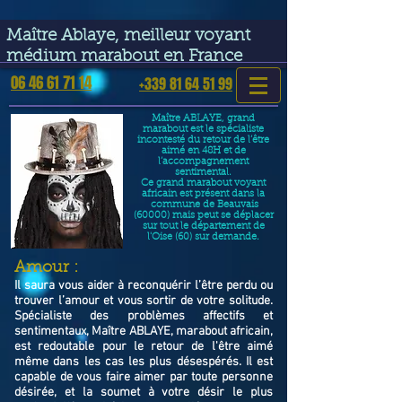
google-site-verification=VGmJoLJ1lBWcLcIytDH9NUlckDo5E-
YQp7SQYjUEuWE
Maître Ablaye, meilleur voyant
médium marabout en France
06 46 61 71 14
+339 81 64 51 99
Maître ABLAYE, grand
marabout est le spécialiste
incontesté du retour de l’être
aimé en 48H et de
l’accompagnement
sentimental.
Ce grand marabout voyant
africain est présent dans la
commune de Beauvais
(60000) mais peut se déplacer
sur tout le département de
l'Oise (60) sur demande.
​Amour :
Il saura vous aider à reconquérir l’être perdu ou
trouver l’amour et vous sortir de votre solitude.
Spécialiste des problèmes affectifs et
sentimentaux, Maître ABLAYE, marabout africain,
est redoutable pour le retour de l'être aimé
même dans les cas les plus désespérés. Il est
capable de vous faire aimer par toute personne
désirée, et la soumet à votre désir le plus