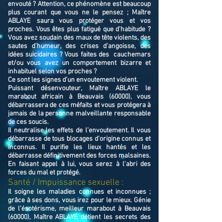
envouté ? Attention, ce phénomène est beaucoup
plus courant que vous ne le pensez ; Maître
ABLAYE saura vous protéger vous et vos
proches. Vous êtes plus fatigué que d’habitude ?
Vous avez soudain des maux de tête violents, des
sautes d’humeur, des crises d’angoisse, des
idées suicidaires ? Vous faites des cauchemars
et/ou vous avez un comportement bizarre et
inhabituel selon vos proches ?
Ce sont les signes d’un envoutement violent.
Puissant désenvouteur,
Maître
ABLAYE
le
marabout africain à Beauvais (60000),
v
ous
débarrassera de ces méfaits et vous protégera à
jamais de la personne malveillante responsable
de ces soucis.
Il neutralise les effets de l’envoutement. Il vous
débarrasse de tous blocages d'origine connus et
inconnus. Il purifie les lieux hantés et les
débarrasse définitivement des forces malsaines.
En faisant appel à lui, vous serez à l'abri des
forces du mal et protégé.
​Santé / Impuissance sexuelle :
Il soigne les maladies connues et inconnues ;
grâce à ses dons, vous irez pour le mieux. Génie
de l'ésotérisme, meilleur marabout à Beauvais
(60000), Maître ABLAYE détient les secrets des