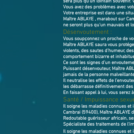
sera plus qu’un lointain souvenir.
Vous avez des problèmes avec vot
Votre entreprise est dans une situ
Maître ABLAYE , marabout sur Cambr
ne seront plus qu’un mauvais et lo
Désenvoutement :
Vous soupçonnez un proche de vou
Maître ABLAYE saura vous protéger
violents, des sautes d’humeur, de
comportement bizarre et inhabitue
Ce sont les signes d’un envoutemen
Puissant désenvouteur,
Maître
AB
jamais de la personne malveillant
Il neutralise les effets de l’envou
les débarrasse définitivement des
En faisant appel à lui, vous serez à
Santé / Impuissance sexue
Il soigne les maladies connues et 
Cambrai (59400), Maître ABLAYE dét
Redoutable guérisseur africain, se
Spécialiste des traitements de l'im
Il soigne les maladies connues et 