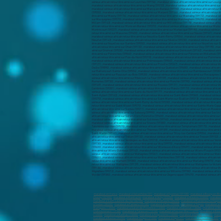
marabout en france
,
marabout à Valserhône (01)
,
marabout à Oyonnax (01100)
,
marabout à Bourg-en-Br
Chauny (02300)
,
marabout à Montluçon
,
marabout à Vichy (03200)
,
marabout à Moulins (03000)
,
marabout
marabout à Saint-Laurent-du-Var (06700)
,
marabout à Vallauris (06220)
,
marabout à Mandelieu-la-Napoul
à Sedan (08200)
,
marabout à Pamiers (09100)
,
marabout à Foix (09000)
,
marabout à Troyes
,
marabout à R
Martigues (13500)
,
marabout à Salon-de-Provence (13300)
,
marabout à La Ciotat (13600)
,
marabout à Vit
Châteaurenard (13160)
,
marabout à Tarascon (13150)
,
marabout à Fos-sur-Mer (13270)
,
marabout à Bouc
(14500)
,
marabout à Aurillac (15000)
,
marabout à Angoulême (16000)
,
marabout à Cognac (16100)
,
marab
marabout à Bastia (20200)
,
marabout à Dijon (21000)
,
marabout à Dijon (21)
,
marabout à Cheôve (21300)
,