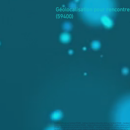
Géolocalisation pour rencontre
(59400)
marabout africain sur Cambrai (59400) - meilleur marabout retour être aimé sur Cambrai (59400) - marabout 
médium retour être aimé sur Cambrai (59400) - médium efficace sur Cambrai (59400) - médium sérieux sur C
(59400) - marabout africain honnête Sur Cambrai (59400) - marabout le plus proche meilleur voyant retour 
Cambrai (59400) , est le meilleur voyant médium marabout sur Cambrai (59400) .
marabout Afrique sur Camb