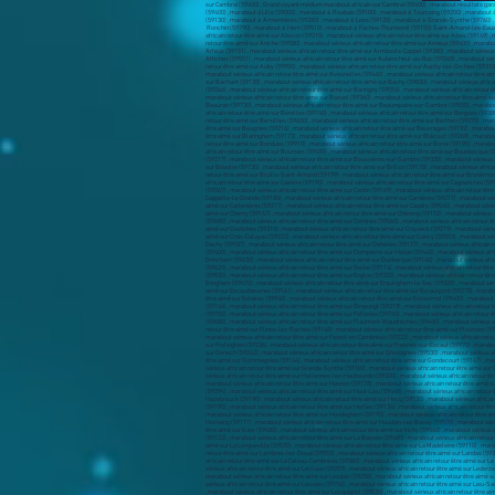
sur Cambrai (59400) , Grand voyant médium marabout africain sur Cambrai (59400) . marabout résultats gara
(59400) , marabout à Lille (59000) , marabout à Roubaix (59100) , marabout à Tourcoing (59200) , marabo
(59130) , marabout à Armentières (59280) , marabout à Loos (59120) , marabout à Grande-Synthe (59760) 