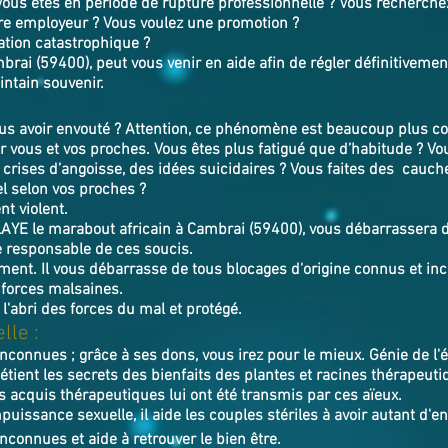
 Vous êtes en période de rupture professionnelle ? Vous recherchez
re employeur ? Vous voulez une promotion ?
ation catastrophique ?
ai (59400), peut vous venir en aide afin de régler définitivemen
intain souvenir.
s avoir envouté ? Attention, ce phénomène est beaucoup plus cou
 vous et vos proches. Vous êtes plus fatigué que d’habitude ? V
s crises d’angoisse, des idées suicidaires ? Vous faites des cauc
l selon vos proches ?
t violent.
LAYE
le marabout africain à Cambrai (59400),
v
ous débarrassera d
e responsable de ces soucis.
tement. Il vous débarrasse de tous blocages d'origine connus et inco
 forces malsaines.
 l'abri des forces du mal et protégé.
lle :
inconnues ; grâce à ses dons, vous irez pour le mieux. Génie de l
ient les secrets des bienfaits des plantes et racines thérapeuti
s acquis thérapeutiques lui ont été transmis par ces aïeux.
puissance sexuelle, il aide les couples stériles à avoir autant d'e
inconnues et aide à retrouver le bien ê
tre.