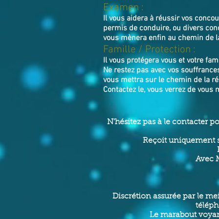
Examen :
Il vous aidera à réussir vos conc
permis de conduire, ou divers con
vous mènera enfin au chemin de la
Famille / Prot
ection :
Il vous protégera vous et votre fami
Ne restez pas avec vos souffrance
vous mettra sur le chemin de la ré
Contactez le, vous verrez de vous 
N'hésitez pas à le contacter p
Reçoit uniquement s
Avec M
Discrétion assurée par le mei
téléph
Le marabout voyant