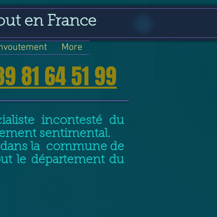
out en France
nvoutement
More
39 81 64 51 99
aliste incontesté du
nement sentimental.
nt dans la commune de
out le département du