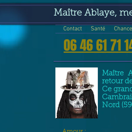
google-site-verification=VGmJoLJ1lBWcLcIytDH9NUlckDo5E-YQp7SQYjUEuWE
Maître Ablaye, m
Contact
Santé
Chance
06 46 61 71 1
Maître 
retour d
Ce grand
Cambrai 
Nord (59
​Amour :