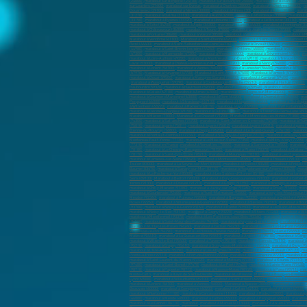
(24000)
,
marabout sur Bergerac (24100)
,
marabout sur Besançon (25000)
,
marabout sur Besançon (2500
sur Louviers (27400)
,
marabout sur Evreux
,
marabout à Chartres (28000)
,
marabout à Chartres (28000)
,
m
Douarnenez (29100)
,
marabout à Nîmes (30000)
,
marabout à Nîmes (30)
,
marabout à Alès (30100)
,
marab
(31270)
,
marabout à Balma (31130)
,
marabout à Auch (32000)
,
marabout à Bordeaux (33000)
,
marabout à
(33150)
,
marabout à Eysines (33320)
,
marabout à Libourne (33500)
,
marabout à Le Bouscat (33110)
,
mara
marabout à Sète (34200)
,
marabout à Agde (34300)
,
marabout à Lunel (34400)
,
marabout à Frontignan (3
marabout à Châteauroux (36000)
,
marabout à Tours (37000)
,
marabout à Joué-lès-Tours (37300)
,
marabou
marabout à Fontaine (38600)
,
marabout à Voiron (38500)
,
marabout à Villefontaine (380900)
,
marabout à M
Marabout à Vendôme (41100)
,
Marabout à Saint-Étienne (42000)
,
Marabout à Saint-Just-Saint-Rambert (
Rezé (44400)
,
marabout à Saint-Sébastien-sur-Loire (44230)
,
marabout à Orvault (44700)
,
marabout à Ve
(44980)
,
marabout à Saint-Brevin-les-piins (44250)
,
marabout à Orléans (45000)
,
marabout à Olivet (4516
(47300)
,
marabout à Marmande (47200)
,
marabout à Mende (48000)
,
marabout à Sèvremoine(49450)
,
ma
marabout à Loire-Authion (49250)
,
marabout à Montrevault-sur-Èvre (49110)
,
marabout à Trélazé (49800)
Laval (53000)
,
marabout à Château-Gontier-sur-Mayenne (53200)
,
marabout à Nancy (54000)
,
marabout 
marabout à Lorient (56100)
,
marabout à Vannes (56000)
,
marabout à Lanester (56600)
,
marabout à Ploem
(57970)
,
Marabout à Hayange (57700)
,
Marabout à Saint-Avold (57500)
,
Marabout à Fameck (57290)
,
Mar
marabout à Douai (59500)
,
marabout à Marcq-en-Barœul (59700)
,
marabout à Cambrai (59400)
,
marabout
,
marabout à Wasquehal (59290)
,
marabout à Coudekerque-Branche (59210)
,
marabout à Halluin (59250)
,
Haubourdin (59320)
,
marabout à Hautmont (59330)
,
marabout à Caudry (59540)
,
Marabout à Beauvais (60
Marabout à Calais (62100)
,
marabout à Arras (62000)
,
marabout à Boulogne-sur-Mer (62200)
,
marabout à
marabout à Cournon-d'Auvergne (63800)
,
marabout à Riom (63200)
,
marabout à Chamalières (63400)
,
mar
Perpignan (66000)
,
marabout à Strasbourg (67100)
,
marabout à Haguenau (67500)
,
marabout à Schiltigh
à Wittenheim (68270)
,
marabout à Rixheim (68170)
,
marabout à Lyon (69000)
,
marabout à Villeurbanne (6
marabout à Décines-Charpieu (69150)
,
marabout à Oullins (69600)
,
marabout à Tassin-la-Demi-Lune (691
Marabout à Mâcon (71000)
,
Marabout à Le Creusot (71200)
,
Marabout à Montceau-les-Mines (71300)
,
ma
(74300)
,
marabout à Sallanches (74700)
,
marabout à Saint-Julien-en-Genevois (74160)
,
marabout à Rumi
(75010)
,
marabout à paris (75011)
,
marabout à paris (75012)
,
marabout à paris (75013)
,
marabout à paris 
Étienne-du-Rouvray (76800)
,
marabout à Dieppe (76200)
,
marabout à Le Grand-Quevilly (76120)
,
marabout
marabout à Pontault-Combault (77340)
,
marabout à Savigny-le-Temple (77170)
,
marabout à Bussy-Sain
Montereau-Fault-Yonne (77130)
,
marabout à Le Mée-sur-Seine (77350)
,
marabout à Mitry-Mory (77290)
,
(77310)
,
Marabout en France
,
marabout à Versailles (78000)
,
marabout à Sartrouville (78500)
,
marabout 
(78180)
,
marabout à Le Chesnay-Rocquencourt (78150)
,
marabout à Plaisir (78370)
,
marabout à Chatou (
(78170)
,
marabout à Saint-Cyr-l'École (78210)
,
marabout à Maurepas (78310)
,
marabout à Les Clayes-so
marabout à Carrières-sur-Seine (78420)
,
marabout à Montesson (78360)
,
marabout à Thouars (79100)
,
ma
Toulon (83000)
,
marabout à La Seyne-sur-Mer (83500)
,
marabout à Hyères (83400)
,
marabout à Fréjus (8
Baume (83470)
,
marabout à Sanary-sur-Mer (83110)
,
marabout à Roquebrune-sur-Argens (83520)
,
marab
marabout à La Roche-sur-Yon (85000)
,
marabout à Les Sables-d'Olonne (85100)
,
marabout à Challans (8
Sens (89100)
,
Marabout à Belfort (90000)
,
Marabout à Évry-Courcouronnes (91000)
,
marabout à Corbeil-
Yerres (91330)
,
marabout à Draveil (91210)
,
marabout à Grigny (91350)
,
marabout à Brétigny-sur-Orge (9
marabout à Chilly-Mazarin (91380)
,
marabout à Juvisy-sur-Orge (91260)
,
marabout à Orsay (91400)
,
mara
marabout à Courbevoie (92400)
,
marabout à Rueil-Malmaison (92500)
,
marabout à Issy-les-Moulineaux (
Meudon (92360)
,
marabout à Puteaux (92800)
,
marabout à Bagneux (92220)
,
marabout à Châtillon (92320
Roses (92260)
,
marabout à Villeneuve-la-Garenne (92390)
,
marabout à Sèvres (92310)
,
marabout à Bour
(93700)
,
marabout à Noisy-le-Grand (93160)
,
marabout à Pantin (93500)
,
marabout à Le Blanc-Mesnil (9
marabout à Noisy-le-Sec (93130)
,
marabout à Gagny (93220)
,
marabout à Stains (93240)
,
marabout à Vill
marabout à Montfermeil (93370)
,
marabout à Les Pavillons-sous-Bois (93360)
,
marabout à Les Lilas (93
(94500)
,
marabout à Saint-Maur-des-Fossés (94100)
,
marabout à Ivry-sur-Seine (94200)
,
marabout à Mai
marabout à L'Haÿ-les-Roses (94240)
,
marabout à Cachan (94230)
,
marabout à Charenton-le-Pont (94220)
Villeneuve-le-Roi (94290)
,
marabout à Le Plessis-Trévise (94420)
,
marabout à Chevilly-Larue (94550)
,
ma
Maurice (94410)
,
marabout à La Queue-en-Brie (94510)
,
marabout à Argenteuil (95100)
,
marabout à Cergy
marabout à Villiers-le-Bel (95400)
,
marabout à Taverny (95150)
,
marabout à Sannois (95110)
,
marabout à
(95210)
,
marabout à Éragny (95610)
,
marabout à Soisy-sous-Montmorency (95230)
,
marabout à Osny (9
marabout à L'Isle-Adam (95290)
,
marabout à Les Abymes (97139)
,
marabout à Baie-Mahault (97122)
,
mar
Pointe-à-Pitre (97110)
,
marabout à Fort-de-France (97234)
,
marabout à Le Lamentin (97232)
,
marabout af
marabout à Saint-Laurent-du-Maroni (97320)
,
marabout à Matoury (97351)
,
marabout à Kourou (97310)
,
m
(97480)
,
marabout à Saint-Benoît (97470)
,
marabout à Le Port (97420)
,
marabout à Sainte-Marie (97438)
,
(98718)
,
marabout à Papeete (98713)
,
marabout à Moorea-Maiao (98728)
,
marabout à Paea (98711)
,
mar
Monte-Carlo
,
marabout à Ravin de Sainte-Dévote
,
marabout à La Rousse
,
Marabout à Bourg-en-Bresse (
Lyon (69000)
,
marabout à Villeurbanne (69100)
,
marabout à Saint-Priest (69290)
,
marabout à Vénissieux 
marabout à Lorient (56100)
,
marabout à Vannes (56000)
,
Marabout à Ajaccio (20000)
,
marabout à Bastia (
Beauvais (60000)
,
marabout à Compiègne (60200)
,
marabout à Calais (62100)
,
marabout à Arras (62000)
,
marabout à Narbonne (11100)
,
marabout à Carcassonne (11000)
,
marabout à Rodez (12000)
,
maraboutag
(46000)
,
marabout à Mende (48000)
,
marabout à Tarbes (65000)
,
marabout à Perpignan (66000)
,
marabout
marabout à Le Cannet (06110)
,
marabout
,
marabout à Marseille (13000)
,
marabout à Aix-en-Provence (1