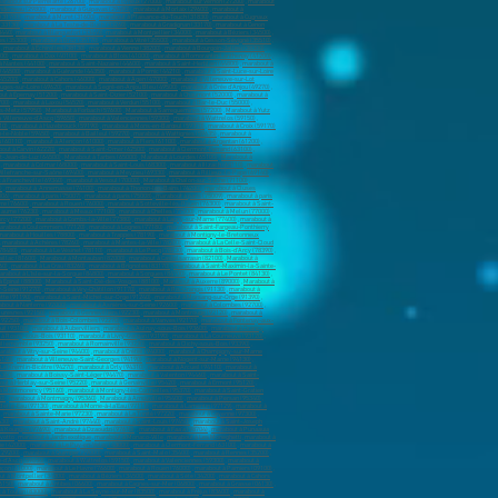
arabout sur Pierrelatte (26700)
,
marabout à Évreux (27000)
,
marabout sur Vernon (27200)
,
marabout
nderneau (29800)
,
marabout à Guipavas (29490)
,
marabout à Morlaix (29600)
,
marabout à
 (31700)
,
marabout à Muret (31600)
,
marabout à Plaisance-du-Touch (31830)
,
marabout à Cugnaux
(33130)
,
marabout à La Teste-de-Buch (33260)
,
marabout à Gradignan (33170)
,
marabout à Cenon
3440)
,
marabout à Blanquefort (33440)
,
marabout à Montpellier (34000)
,
marabout à Béziers (34500)
,
es (35300)
,
marabout à Bruz (35170)
,
marabout à Vitré (35500)
,
marabout à Cesson-Sévigné (35510)
,
,
marabout à Échirolles (38130)
,
marabout à Vienne (38200)
,
marabout à Bourgoin-Jallieu (38300)
,
00)
,
marabout à Dax (40100)
,
marabout à Blois (41000)
,
marabout à Romorantin-Lanthenay (41200)
,
à Nantes (44100)
,
marabout à Saint-Nazaire (44600)
,
marabout à Saint-Herblain (44800)
,
marabout à
 (44500)
,
marabout à Guérande (44350)
,
marabout à Pornic (44210)
,
marabout à Saint-Luce-sur-Loire
(45200)
,
marabout à Cahors (46000)
,
marabout à Agen (47000)
,
marabout à Villeneuve-sur-Lot
uges-sur-Loire (49620)
,
marabout à Segré-en-Anjou Bleu (49500)
,
marabout à Orée d’Anjou (49270)
,
ut à Épernay (51200)
,
marabout à Saint-Dizier (52100)
,
marabout à Chaumont (52000)
,
marabout à
700)
,
marabout à Laxou (54520)
,
marabout à Verdun (55100)
,
marabout à Bar-le-Duc (55000)
,
ès-Metz (57950)
,
Marabout à Forbach (57600)
,
Marabout à Sarreguemines (57200)
,
Marabout à Yutz
 Villeneuve-d'Ascq (59650)
,
marabout à Valenciennes (59300)
,
marabout à Wattrelos (59150)
,
10)
,
marabout à Hazebrouck (59190)
,
marabout à Mons-en-Barœul (59370)
,
marabout à Croix (59170)
n-le-Noble (59450)
,
marabout à Bailleul (59270)
,
marabout à Wattignies (59635)
,
marabout à
 (60110)
,
marabout à Alençon (61000)
,
marabout à Flers (61100)
,
marabout à Argentan (61200)
,
out à Carvin (62220)
,
marabout à Saint-Omer (62500)
,
marabout à Clermont-Ferrand (63100)
,
t-Jean-de-Luz (64500)
,
Marabout à Tarbes (65000)
,
Marabout à Lourdes (65100)
,
Marabout à
,
marabout à Colmar (68000)
,
marabout à Saint-Louis (68300)
,
marabout à Illzach (68110)
,
marabout
Villefranche-sur-Saône (69400)
,
marabout à Meyzieu (69330)
,
marabout à Rillieux-la-Pape (69140)
,
 à Francheville (69340)
,
marabout à Vesoul (70000)
,
Marabout à Chalon-sur-Saône (71100)
,
)
,
marabout à Annemasse (74100)
,
marabout à Thonon-les-Bains (74200)
,
marabout à Cluses
006)
,
marabout à paris (75007)
,
marabout à paris (75008)
,
marabout à paris (75009)
,
marabout à paris
re (76600)
,
marabout à Rouen (76000)
,
marabout à Sotteville-lès-Rouen (76300)
,
marabout à Saint-
llaume (76230)
,
marabout à Meaux (77100)
,
marabout à Chelles (77500)
,
marabout à Melun (77000)
,
orcy (77200)
,
marabout à Combs-la-Ville (77380)
,
marabout à Lagny-sur-Marne (77400)
,
marabout à
arabout à Coulommiers (77120)
,
marabout à Lognes (77180)
,
marabout à Saint-Fargeau-Ponthierry
marabout à Houilles (78800)
,
marabout à Trappes (78190)
,
marabout à Montigny-le-Bretonneux
,
marabout à Achères (78260)
,
marabout à Mantes-la-Ville (78200)
,
marabout à La Celle-Saint-Cloud
(78480)
,
marabout à Le Vésinet (78110)
,
marabout à Le Pecq (78230)
,
marabout à Bois-d'Arcy (78390)
,
illac (81600)
,
Marabout à Montauban (82000)
,
marabout à Castelsarrasin (82100)
,
Marabout à
60)
,
marabout à La Crau (83260)
,
marabout à Brignoles (83170)
,
marabout à Saint-Maximin-la-Sainte-
arabout à L'Isle-sur-la-Sorgue (84800)
,
marabout à Sorgues (84700)
,
marabout à Le Pontet (84130)
,
 Épinal (88000)
,
Marabout à Saint-Dié-des-Vosges (88100)
,
Marabout à Auxerre (89000)
,
Marabout à
r-Seine (91270)
,
marabout à Viry-Châtillon (91170)
,
marabout à Ris-Orangis (91130)
,
marabout à
tte (91190)
,
marabout à Saint-Michel-sur-Orge (91240)
,
marabout à Morsang-sur-Orge (91390)
,
bout à Nanterre (92000)
,
marabout à Asnières-sur-Seine (92600)
,
marabout à Colombes (92700)
,
Suresnes (92150)
,
marabout à Gennevilliers (92230)
,
marabout à Montrouge (92120)
,
marabout à
(92250)
,
marabout à Bois-Colombes (92270)
,
marabout à Vanves (92170)
,
marabout à Fontenay-aux-
uil (93100)
,
marabout à Aubervilliers
,
marabout à Aulnay-sous-Bois (93600)
,
marabout à Drancy
 à Rosny-sous-Bois (93110)
,
marabout à Livry-Gargan (93190)
,
marabout à La Courneuve (93120)
,
Villemomble (93250)
,
marabout à Romainville (93230)
,
marabout à Clichy-sous-Bois (93390)
,
arabout à Vitry-sur-Seine (94400)
,
marabout à Créteil (94000)
,
marabout à Champigny-sur-Marne
4140)
,
marabout à Villeneuve-Saint-Georges (94190)
,
marabout à Nogent-sur-Marne (94130)
,
Le Kremlin-Bicêtre (94270)
,
marabout à Orly (94310)
,
marabout à Arcueil (94110)
,
marabout à
4360)
,
marabout à Boissy-Saint-Léger (94470)
,
marabout à Valenton (94460)
,
marabout à Saint-
ut à Herblay-sur-Seine (95220)
,
marabout à Genainville (95420)
,
marabout à Ermont (95120)
,
à Montmorency (95160)
,
marabout à Montigny-lès-Cormeilles (95370)
,
marabout à Saint-Gratien
0)
,
marabout à Montmagny (95360)
,
Marabout à Arnouville (95400)
,
marabout à Persan (95340)
,
Belle-Eau (97130)
,
marabout à Morne-à-la'Eau (97111)
,
marabout à Lamentin (97129)
,
marabout à
,
marabout à Sainte-Marie (97230)
,
marabout à La Trinité (97220)
,
marabout à Cayenne (97300)
,
430)
,
marabout à Saint-André (97440)
,
marabout à Saint-Louis (97450)
,
marabout à Saint-Joseph
à Koungou (97690)
,
marabout à Dzaoudzi (97610)
,
marabout à Faa’a (98704)
,
marabout à Punaauia
votto
,
marabout à Jardin exotique
,
marabout à Monaco-Ville
,
marabout à Les Moneghetti
,
marabout à
ne (42000)
,
marabout à Le Puy-en-Velay (43000)
,
marabout à Clermont-Ferrand (63100)
,
marabout à
(29200)
,
marabout à Quimper (29000)
,
marabout à Saint-Malo (35400)
,
marabout à Rennes (35200)
,
e-d'Ascq (59650)
,
marabout à Wattrelos (59150)
,
marabout à Valenciennes (59300)
,
marabout à
nçon (61000)
,
marabout à Le Havre (76600)
,
marabout à Rouen (76000)
,
marabout à Pamiers (09100)
,
t à Montpellier (34000)
,
marabout à Béziers (34500)
,
marabout à Sète (34200)
,
marabout à Cahors
6150)
,
marabout à Antibes (06600)
,
marabout à Cagnes-sur-Mer (06800)
,
marabout à Grasse (06130)
,
 à Toulon (83000)
,
marabout à La Seyne-sur-Mer (83500)
,
marabout à Fréjus (83600)
,
marabout à