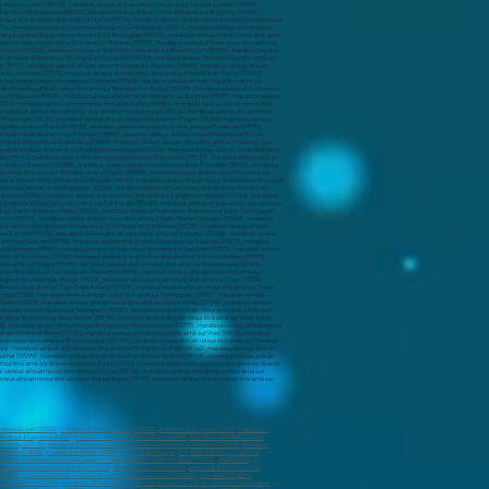
about à Laon (02000)
,
marabout à Château-Thierry (02400)
,
marabout à Tergnier (02700)
,
marabout à
arabout à Cagnes-sur-Mer
,
marabout à Grasse
,
marabout à Le Cannet
,
marabout à Menton (06500)
,
 Annonay (07100)
,
marabout à Aubenas (07200)
,
marabout à Charleville-Mézières (08000)
,
marabout
provence (13100)
,
marabout à Istres (13800)
,
marabout à Aubagne
,
marabout à Arles
,
marabout à
rabout à Châteauneuf-les-Martigues (13220)
,
marabout à Port-de-Bouc (13110)
,
marabout à
marabout à Hérouville-Saint-Clair (14200)
,
marabout à Lisieux (14100)
,
marabout à Vire Normandie
(18100)
,
marabout à Brive-la-Gaillarde (19100)
,
marabout à Tulle (19000)
,
marabout à Ajaccio
,
about à Dinan (22100
) ,
marabout à Plérin (22190)
,
marabout à Guéret (23000)
,
marabout à Périgueux