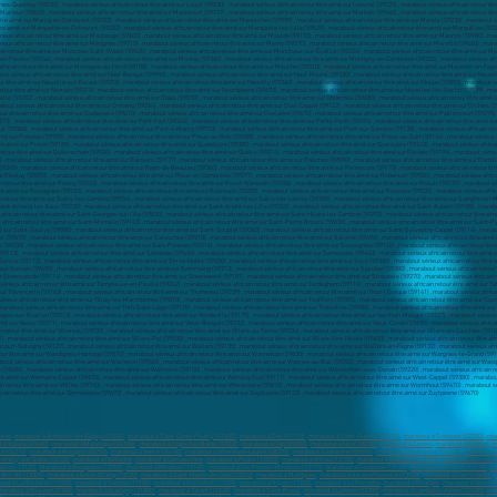
esse
,
marabout à Ambérieu-en-Bugey (01500)
,
marabout à Saint-Genis-Pouilly (01630)
,
marabout à Gex (01170)
,
marabout à Saint-Quentin (02100)
,
marabout à Soissons (02200)
,
mar
 à Yzeure (03400)
,
marabout à Manosque (04100)
,
marabout à Digne-les-Bains (04000)
,
marabout à Gap (05000)
,
marabout à Nice (06000)
,
marabout à Cannes
,
marabout à Antibes
,
m
e (06210)
,
marabout à Mougins (06250)
,
marabout à Vence (06140)
,
marabout à Villeneuve-Loubet (06270)
,
marabout à Valbonne (06560)
,
marabout à Beausoleil (06240)
,
marabout à
omilly-sur-Seine (10100)
,
marabout à Narbonne
,
marabout à Carcassonne
,
marabout à Rodez (12000)
,
marabout à Millau (12100)
,
marabout à Marseille (13000)
,
marabout à Aix-en-
rolles (13120)
,
Marabout à Marignane (13700)
,
marabout à Miramas (13140)
,
marabout à Les Pennes-Mirabeau (13170)
,
Marabout à Gardanne (13120)
,
Marabout à Allauch (13190)
,
ma
-Bel-Air (13320)
,
marabout à Berre-I'Étang (13130)
,
marabout à Saint-Martin-de-Crau (13310)
,
marabout à Martigues
,
marabout à Aix-en-Provence (13100)
,
marabout à Caen (14000)
,
out à La Rochelle (17000)
,
marabout à Saintes (17100)
,
marabout à Rochefort (17300)
,
marabout à Royan (17200)
,
marabout à La Rochelle
,
marabout à Bourges
,
marabout à Vierzon 
marabout à Beaune (21200)
,
marabout à Quetigny (21800)
,
marabout à Talant (21240)
,
marabout à Saint-Brieuc
,
marabout à Lannion (22300)
,
marabout à Lamballe-Armor (22400)
,
mar