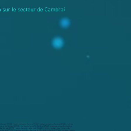
n sur le secteur de Cambrai
r Cambrai (59400) - voyant sérieux sur Cambrai (59400) - médium africain sur Cambrai (59400) - meilleur
tre aimé Sur Cambrai (59400) - marabout efficace Sur Cambrai (59400) - marabout sérieux Sur Cambrai
é Sur Cambrai (59400) - médium africain Sur Cambrai (59400) - meilleur médium retour être aimé Sur
 sur Cambrai (59400) . marabout spécialiste du retour de l'être aimé sur Cambrai (59400) . Marabout honnete