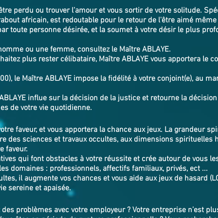
’être perdu ou trouver l’amour et vous sortir de votre solitude. Spé
bout africain, est redoutable pour le retour de l'être aimé même
par toute personne désirée, et la soumet à votre désir le plus profo
 homme ou une femme, consultez le Maître ABLAYE.
aitez plus rester célibataire, Maître ABLAYE vous apportera le co
, le Maître ABLAYE impose la fidélité à votre conjoint(e), au mar
ABLAYE influe sur la décision de la justice et retourne la décision
s problèmes de votre vie quotidienne.
votre faveur, et vous apportera la chance aux jeux. La grandeur sp
e des sciences et travaux occultes, aux dimensions spirituelle
e faveur.
ives qui font obstacles à votre réussite et crée autour de vous le
es domaines : professionnels, affectifs familiaux, privés, ect ...
ltes, il augmente vos chances et vous aide aux jeux de hasard (L
vie sereine et apaisée.
des problèmes avec votre employeur ? Votre entreprise n’est plus