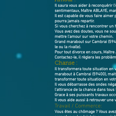
Il saura vous aider à reconquérir l
sentimentaux, Maître ABLAYE, mara
Il est capable de vous faire aimer 
pourra jamais repartir.
Si vous cherchez à rencontrer un
Vous avez des doutes, vous ne souh
mettre l'amour sur votre chemin.
Grand marabout sur Cambrai (59400)
le ou la rival(e).
Pour tout divorce en cours, Maître 
Contactez-le, il règlera le
Chanse :
Il transformera toute situation en 
marabout à Cambrai (59400), maitr
transformer toute situation en votr
Il vous débarrasse des ondes négat
l’attirance de la chance dans tous l
Grace à ses puissants travaux occu
Il vous aide aussi à retrouver une 
Travail / Commerce:
Vous êtes au chômage ? Vous avez 