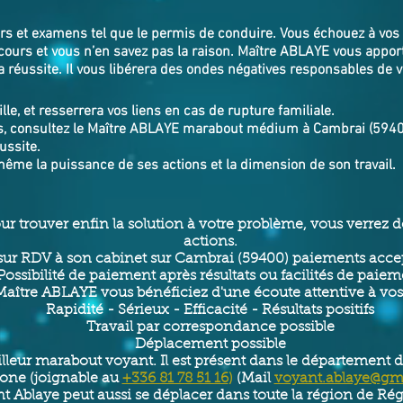
ours et examens tel que le permis de conduire. Vous échouez à vos
cours et vous n’en savez pas la raison. Maître ABLAYE vous appor
 réussite. Il vous libérera des ondes négatives responsables de 
lle, et resserrera vos liens en cas de rupture familiale.
s, consultez le Maître ABLAYE marabout médium à Cambrai (59400),
ussite.
même la puissance de ses actions et la dimension de son travail.
our trouver enfin la solution à votre problème, vous verrez
actions.
ur RDV à son cabinet sur Cambrai (59400) paiements accep
Possibilité de paiement après résultats ou facilités de paie
aître ABLAYE vous bénéficiez d'une écoute attentive à vo
Rapidité - Sérieux - Efficacité - Résultats positifs
Travail par correspondance possible
Déplacement possible
lleur marabout voyant. Il est présent dans le département du 
one (joignable au
+336 81 78 51 16
)
(Mail
voyant.ablaye@gm
 Ablaye peut aussi se déplacer dans toute la région de R