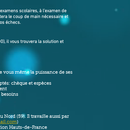
 examens scolaires, à l’examen de
tera le coup de main nécessaire et
vos échecs.
 il vous trouvera la solution et
 de vous même la puissance de ses
tés: chèque et espèces
ment
s besoins
Nord (59). Il travaille aussi par
ail.com
)
égion Hauts-de-France