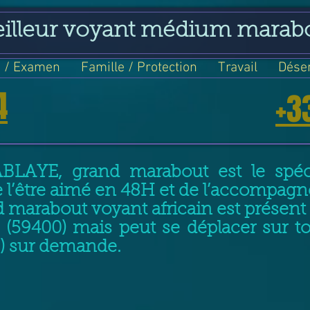
eilleur voyant médium marab
 / Examen
Famille / Protection
Travail
Dése
4
+3
ABLAYE, grand marabout est le spéci
e l’être aimé en 48H et de l’accompag
 marabout voyant africain est prése
(59400) mais peut se déplacer sur t
) sur demande.