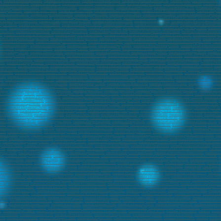
0)
,
marabout à Montbéliard (25200)
,
marabout sur Valence (26000)
,
marabout à Montélimar (26200)
,
marabout à Romans-sur-lsère (26100)
,
marabout à Bourg-lès-Valence (26800)
,
m
arabout à Dreux (28100)
,
marabout à Lucé (28110)
,
marabout à Brest (29200)
,
marabout à Brest (29200)
,
marabout à Quimper (29000)
,
marabout à Concarneau (29900)
,
marabout à La
out à Bagnols-sur-Cèze (30200)
,
marabout à Beaucaire (30300)
,
marabout à Toulouse (31000)
,
marabout à Colomiers (31770)
,
marabout à Tournefeuille (31770)
,
Marabout à Blagnac
 Mérignac (33700)
,
marabout à Pessac (33600)
,
marabout à Talence (33400)
,
marabout à Villenave-d'Ornon (33140)
,
marabout à Saint-Médard-en-Jalles (33160)
,
marabout à Bègles 
bout à Lormont (33310)
,
marabout à Gujan-Mestras (33470)
,
marabout à Bruges (33520)
,
marabout à Floirac (33270)
,
marabout à Cestas (33610)
,
marabout à Ambarès-et-Lagrave (3
4110)
,
marabout à Castelnau-le-Lez (34170)
,
marabout à Mauguio (34130)
,
marabout à Lattes (34970)
,
marabout à Rennes (35200)
,
Marabout à Saint-Malo (35400)
,
marabout à Fougèr
t à Saint-Cyr-sur-Loire (37540)
,
marabout à Saint-pierre-des-Corps (37700)
,
marabout à Saint-Avertin (37550)
,
marabout à Grenoble (38000)
,
marabout à Saint-Martin-d'Hères (38400)
eylan (38240)
,
marabout à L'Isle-d'Abeau (38080)
,
marabout à Saint-Égrève (38120)
,
marabout à Dole (39100)
,
marabout à Lons-le-Saunier (39000)
,
marabout à Mont-de-Marsan (400
42170)
,
marabout à Saint-Chamond (42400)
,
marabout à Roanne (42300)
,
marabout à Firminy (42090)
,
marabout à Montbrison (42600)
,
marabout à Le Puy-en-Velay (43000)
,
marabout 
rtou (44120)
,
marabout à Couëron (44220)
,
marabout à Carquefou (44470)
,
marabout à Bouguenais (44340)
,
marabout à La Chapelle-sur-Erdre (44240)
,
marabout à La Baule-Escoublac
0)
,
marabout à Saint-Jean-de-Brave (45800)
,
marabout à Fleury-les-Aubrais (45400)
,
marabout à Saint-Jean-de-la-Ruelle (45140)
,
marabout à Saran (45140)
,
marabout à Montargis 
rabout à Beaupréau-en-Mauges (49600)
,
marabout à Chemillé-en-Anjou (49120)
,
marabout à Angers (49100)
,
marabout à Cholet (49300)
,
marabout à Saumur (49400)
,
marabout à Ma
,
marabout à Avrillé (49240)
,
marabout à Cherbourg-en-Cotentin (50100)
,
marabout à Saint-Lô (50000)
,
marabout à Reims (51100)
,
marabout à Châlons-en-Champagne (51000)
,
marabo
à Vandœuvre-lès-Nancy
,
marabout à Lunéville (54300)
,
marabout à Toul (54200)
,
marabout à Longwy (54400)
,
marabout à Villers-lès-Nancy (54600)
,
marabout à Pont-à-Mousson (54
eur (56270)
,
marabout à Hennebont (56700)
,
marabout à Pontivy (56300)
,
marabout à Auray (56400)
,
Marabout à Metz (57000)
,
Marabout à Thionville (57100)
,
Marabout à Montigny-l
about à Woippy (57140)
,
marabout à Nevers (58000)
,
marabout à Lille (59000)
,
marabout à Roubaix (59100)
,
marabout à Tourcoing (59200)
,
marabout à Dunkerque (59140)
,
marabout à
 à Maubeuge (59600)
,
marabout à Lambersart (59130)
,
marabout à Armentières (59280)
,
marabout à Loos (59120)
,
marabout à Grande-Synthe (59760)
,
marabout à La Madeleine (591
marabout à Denain (59220)
,
marabout à Ronchin (59790)
,
marabout à Hem (59510)
,
marabout à Faches-Thumesnil (59155)
,
marabout à Saint-Amand-les-Eaux (59230)
,
marabout à Si
000)
,
marabout à Compiègne (60200)
,
marabout à Creil (60100)
,
marabout à Nogent-sur-Oise (60180)
,
marabout à Crépy-en-Valois (60800)
,
marabout à Senlis (60300)
,
marabout à Méru
 Lens (62300)
,
marabout à Liévin (62800)
,
marabout à Hénin-Beaumont (62110)
,
marabout à Béthune (62400)
,
marabout à Bruay-la-Buissière (62700)
,
marabout à Avion (62210)
,
marab
about à Issoire (63500)
,
Marabout à Pau (64000)
,
marabout à Bayonne (64100)
,
marabout à Anglet (64600)
,
marabout à Biarritz (64200)
,
marabout à Hendaye (64700)
,
marabout à Sain
eim (67300)
,
marabout à Illkirch-Graffenstaden (67400)
,
marabout à Lingolsheim (67380)
,
marabout à Sélestat (67600)
,
marabout à Bischheim (67800)
,
marabout à Mulhouse (68100)
9100)
,
marabout à Vénissieux (69200)
,
marabout à Vaulx-en-Velin (69120)
,
marabout à Saint-Priest (69800)
,
marabout à Caluire-et-Cuire (69300)
,
marabout à Bron (69500)
,
marabout à 
60)
,
marabout à Sainte-Foy-lès-Lyon (69110)
,
marabout à Saint-Genis-Laval (69230)
,
marabout à Givors (69700)
,
marabout à Saint-Fons (69190)
,
marabout à Écully (69130)
,
marabout
rabout à Le Mans (72000)
,
marabout à La flèche (72200)
,
marabout à Chambéry (73000)
,
marabout à Aix-les-Bains (73100)
,
marabout à Albertville (73200)
,
marabout à Annecy (74000
lly (74150)
,
marabout à paris
,
marabout à paris (75001)
,
marabout à paris (75002)
,
marabout à paris (75003)
,
marabout à paris (75004)
,
marabout à paris (75005)
,
marabout à paris (75
(75014)
,
marabout à paris (75015)
,
marabout à paris (75016)
,
marabout à paris (75017)
,
marabout à paris (75018)
,
marabout à paris (75019)
,
marabout à paris (75020)
,
marabout à Le Hav
 à Le Petit-Quevilly (76140)
,
marabout à Mont-Saint-Aignan (76130)
,
marabout à Fécamp (76400)
,
marabout à Elbeuf (76500)
,
marabout à Montivilliers (76290)
,
marabout à Bois-Gui
t-Georges (77600)
,
marabout à Villeparisis (77270)
,
marabout à Champs-sur-Marne (77420)
,
marabout à Roissy-en-Brie (77680)
,
marabout à Dammarie-les-Lys (77190)
,
marabout à T
marabout à Ozoir-la-Ferrière (77330)
,
marabout à Brie-Comte-Robert (77170)
,
marabout à Moissy-Cramayel (77550)
,
marabout à Noisiel (77180)
,
marabout à Fontainebleau (77300)
,
m
à Saint-Germain-en-Laye (78100)
,
marabout à Mantes-la-Jolie (78200)
,
marabout à Poissy (78300)
,
marabout à Conflans-Sainte-Honorine (78700)
,
marabout à Les Mureaux (78130)
,
78400)
,
marabout à Guyancourt (78280)
,
marabout à Rambouillet (78120)
,
marabout à Élancourt (78990)
,
marabout à Maisons-Laffitte (78600)
,
marabout à Vélizy-Villacoublay (78140)
us-Bois (78340)
,
marabout à Limay (78520)
,
marabout à Viroflay (78220)
,
marabout à Carrières-sous-Poissy (78950)
,
marabout à Marly-le-Roi (78160)
,
marabout à Verneuil-sur-Seine 
rabout à Bressuire (79300)
,
marabout à Niort (79000)
,
marabout à Amiens (80000)
,
marabout à Abbeville (80100)
,
marabout à Albi (81000)
,
marabout à Castres (81100)
,
marabout à Ga
3600)
,
marabout à Draguignan (83300)
,
marabout à Saint-Raphaël (83700)
,
marabout à Six-Fours-les-Plages (83140)
,
marabout à La Garde (83130)
,
marabout à La Valette-du-Var (831
out à Sainte-Maxime (83120)
,
marabout à Avignon (84000)
,
marabout à Carpentras (84200)
,
marabout à Orange (84100)
,
marabout à Cavaillon (84300)
,
marabout à Pertuis (84120)
,
m
5300)
,
marabout à Montaigu-Vendée (85600)
,
marabout à Les Herbiers (85500)
,
Marabout à Poitiers (86000)
,
Marabout à Châtellerault (86100)
,
Marabout à Limoges (87000)
,
Marabout à
Essonnes (91100)
,
marabout à Massy (91300)
,
marabout à Sainte-Geneviève-des-Bois (91700)
,
marabout à Athis-Mons (91200)
,
marabout à Palaiseau (91120)
,
marabout à Vigneux-su
1220)
,
marabout à Étampes (91150)
,
marabout à Brunoy (91800)
,
marabout à Les Ulis (91940)
,
marabout à Montgeron (91230)
,
marabout à Longjumeau (91160)
,
marabout à Gif-sur-Yve
bout à Mennecy (91540)
,
marabout à Verrières-le-Buisson (91370)
,
marabout à Fleury-Mérogis (91700)
,
marabout à Morangis (91420)
,
marabout à Boulogne-Billancourt (92100)
,
mara
92130)
,
marabout à Levallois-Perret (92300)
,
marabout à Clichy (92110)
,
marabout à Antony (92160)
,
marabout à Neuilly-sur-Seine (92200)
,
marabout à Clamart (92140)
,
marabout à 
)
,
marabout à Châtenay-Malabry (92290)
,
marabout à Malakoff (92240)
,
marabout à Le Plessis-Robinson (92350)
,
marabout à Saint-Cloud (92210)
,
marabout à La Garenne-Colombes 
g-la-Reine (92340)
,
marabout à Chaville (92370)
,
marabout à Sceaux (92330)
,
marabout à Garches (92380)
,
marabout à Saint-Denis (93200)
,
marabout à Aubervilliers (93300)
,
Montre
3150)
,
marabout à Épinay-sur-Seine (93800)
,
marabout à Bondy (93140)
,
marabout à Bobigny (93000)
,
marabout à Sevran (93270)
,
marabout à Saint-Ouen-sur-Seine (93400)
,
marabout
epinte (93420)
,
marabout à Tremblay-en-France (93290)
,
marabout à Bagnolet (93170)
,
marabout à Neuilly-sur-Marne (93330)
,
marabout à Pierrefitte-sur-Seine (93380)
,
marabout à 
260)
,
marabout à Neuilly-Plaisance (93360)
,
marabout à Pré-Saint-Gervais (93310)
,
marabout à Le Bourget (93350)
,
marabout à Le Raincy (93340)
,
marabout à Villetaneuse (93430)
,
m
sons-Alfort (94700)
,
marabout à Villejuif (94800)
,
marabout à Fontenay-sous-Bois (94120)
,
marabout à Vincennes (94300)
,
marabout à Choisy-le-Roi (94600)
,
marabout à Alfortville (9
,
marabout à Thiais (94320)
,
marabout à Villiers-sur-Marne (94350)
,
marabout à Fresnes (94260)
,
marabout à Limeil-Brévannes (94450)
,
marabout à Sucy-en-Brie (94370)
,
marabout à 
rabout à Joinville-le-Pont (94340)
,
marabout à Gentilly (94250)
,
marabout à Chennevières-sur-Marne (94430)
,
marabout à Bonneuil-sur-Marne (94380)
,
marabout à Bry-sur-Marne (9
 (95800)
,
marabout à Sarcelles (95200)
,
marabout à Garges-lès-Gonesse (95140)
,
marabout à Franconville (95130)
,
marabout à Pontoise (95000)
,
marabout à Bezons (95870)
,
marabo
 Gonesse (95500)
,
marabout à Cormeilles-en-Parisis (95240)
,
marabout à Eaubonne (95600)
,
marabout à Saint-Ouen-l'Aumône (95310)
,
marabout à Deuil-la-Barre (95170)
,
marabout 
5520)
,
marabout à Jouy-le-Moutier (95280)
,
marabout à Vauréal (95490)
,
marabout à Saint-Leu-la-Forêt (95320)
,
marabout à Domont (95330)
,
marabout à Saint-Brice-sous-Forêt (9535
about à Le Gosier (97190)
,
marabout à Petit-Bourg (97170)
,
marabout à Sainte-Anne (97180)
,
marabout à Le Moule (97160)
,
marabout à Sainte-Rose (97115)
,
marabout à Capesterre-
ricain
,
marabout sérieux
,
marabout à Le Robert (97231)
,
marabout à Schœlcher (97233)
,
marabout à Ducos (97224)
,
marabout à Le François (97240)
,
marabout à Saint-Joseph (97212)
arabout à Macouria (97300)
,
marabout à Mana (97360)
,
marabout à Saint-Denis (97400)
,
marabout à Saint-Paul (97460)
,
marabout à Saint-Pierre (97410)
,
marabout à Le Tampon (97
marabout à Saint-Leu (97436)
,
marabout à La Possession (97419)
,
marabout à Sainte-Suzanne (97441)
,
marabout à L'Étang-Salé (97427)
,
marabout à Mamoudzou (97600)
,
marabout 
about à Nouméa (98849)
,
marabout à Dumbéa (98835)
,
marabout à Le Mont-Dore (98810)
,
marabout à Païta (98890)
,
marabout à La Condamine
,
marabout à Fontvieille
,
marabout à Lar
01000)
,
marabout à Montluçon (03100)
,
marabout à Annonay (07100)
,
marabout à Aurillac (15000)
,
marabout à Valence (26000)
,
marabout à Grenoble (38000)
,
marabout à Saint-Étien
(69200)
,
marabout à Vaulx-en-Velin (69120)
,
marabout à Bron (69500)
,
marabout à Chambéry (73000)
,
marabout à Annecy (74000)
,
marabout à Saint-Brieuc (22000)
,
marabout à Brest 
20200)
,
Marabout à Saint-Quentin (02100)
,
marabout à Lille (59800)
,
marabout à Roubaix (59100)
,
marabout à Tourcoing (59200)
,
marabout à Dunkerque (59140)
,
marabout à Villeneuv
marabout à Boulogne-sur-Mer (62200)
,
marabout à Amiens (80000)
,
marabout à Caen (14000)
,
marabout à Évreux (27000)
,
marabout à Cherbourg-en-Cotentin (50100)
,
marabout à Ale
ie
,
marabout à Nîmes (30000)
,
marabout à Alès (30100)
,
marabout efficace
,
marabout à Toulouse (31000)
,
marabout à Colomiers (31770)
,
marabout à Auch (32000)
,
marabout
,
marabou
 à Albi (81000)
,
marabout à Castres (81100)
,
marabout à Montauban (82000)
,
marabout à Manosque (04100)
,
marabout à Gap (05000)
,
marabout à Nice (06000)
,
marabout à Cannes (0
3100)
,
marabout à Arles (13200)
,
marabout à Martigues (13500)
,
marabout à Aubagne (13400)
,
marabout à Salon-de-Provence (13300)
,
marabout à Istres (13800)
,
marabout
,
marabout