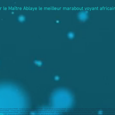
r le Maître Ablaye le meilleur marabout voyant africai
efficace sur Cambrai (59400) - marabout sérieux sur Cambrai (59400) - voyant africain sur Cambrai (59400) - meilleur voyant retour être aimé sur Cambrai (59400) - marabout efficace su
ambrai (59400) – marabout africain Sur Cambrai (59400) - le grand marabout africain Sur Cambrai (59400) – marabout sérieux efficace sur Cambrai (59400) , meilleur marabout retour ê
être aimé Sur Cambrai (59400) - meilleur marabout sérieux efficace sur Cambrai (59400) , marabout africain sur retour être aimé Sur Cambrai (59400) - meilleur médium retour être aim
rai (59400)
, les pouvoirs occultes du et ses nombreux dons sont appréciés et sollicités sur Cambrai (59400) , par celles et ceux qui rencontrent des difficultés dans leur vie quotidienne