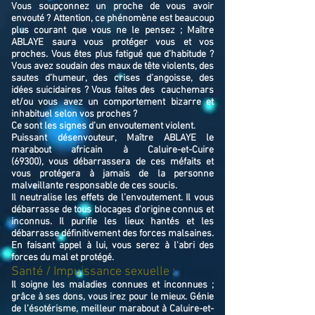
Vous soupçonnez un proche de vous avoir
envouté ? Attention, ce phénomène est beaucoup
plus courant que vous ne le pensez ; Maître
ABLAYE saura vous protéger vous et vos
proches. Vous êtes plus fatigué que d’habitude ?
Vous avez soudain des maux de tête violents, des
sautes d’humeur, des crises d’angoisse, des
idées suicidaires ? Vous faites des cauchemars
et/ou vous avez un comportement bizarre et
inhabituel selon vos proches ?
Ce sont les signes d’un envoutement violent.
Puissant désenvouteur,
Maître
ABLAYE
le
marabout africain à Caluire-et-Cuire
(69300),
v
ous débarrassera de ces méfaits et
vous protégera à jamais de la personne
malveillante responsable de ces soucis.
Il neutralise les effets de l’envoutement. Il vous
débarrasse de tous blocages d'origine connus et
inconnus. Il purifie les lieux hantés et les
débarrasse définitivement des forces malsaines.
En faisant appel à lui, vous serez à l'abri des
forces du mal et protégé.
Santé / Impuissance sexuelle :
Il soigne les maladies connues et inconnues ;
grâce à ses dons, vous irez pour le mieux. Génie
de l'ésotérisme, meilleur marabout à Caluire-et-