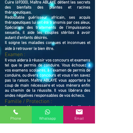
Cuire (69300), Maître ABLAYE détient les secrets
des bienfaits des plantes et racines
thérapeutiques.
Redoutable guérisseur africain, ses acquis
thérapeutiques lui ont été transmis par ces aïeux.
Spécialiste des traitements de l'impuissance
sexuelle, il aide les couples stériles à avoir
autant d'enfants désirés.
Il soigne les maladies connues et inconnues et
aide à retrouver le bien ê
tre.
Examen :
Il vous aidera à réussir vos concours et examens
tel que le permis de conduire. Vous échouez à
vos examens scolaires, à l’examen de permis de
conduire, ou divers concours et vous n’en savez
pas la raison. Maître ABLAYE vous apportera le
coup de main nécessaire et vous mènera enfin
au chemin de la réussite. Il vous libérera des
ondes négatives responsables de vos échecs.
Famille / Prot
ection :
Il vous protégera vous et votre famille, et
resserrera vos liens en cas de rupture familiale.
Ne restez pas avec vos souffrances, consultez le
Phone
Whatsapp
Email
Maître ABLAYE marabout médium à Caluire-et-
Cuire (69300), il vous trouvera la solution et vous
mettra sur le chemin de la réussite.