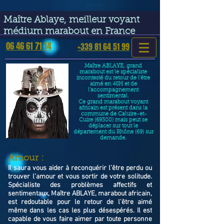
google-site-verification=VGmJoLJ1lBWcLcIytDH9NUlckDo5E-
YQp7SQYjUEuWE
Maître Ablaye, meilleur voyant
médium marabout en France
06 46 61 71 14
+339 81 64 51 99
Maître ABLAYE, grand
marabout est le spécialiste
incontesté du retour de l’être
aimé en 48H et de
l’accompagnement
sentimental.
Ce grand marabout voyant
africain est présent dans la
commune de Caluire-et-
Cuire (69300) mais peut se
déplacer sur tout le
département du Rhône (69) sur
demande.
​Amour :
Il saura vous aider à reconquérir l’être perdu ou
trouver l’amour et vous sortir de votre solitude.
Spécialiste des problèmes affectifs et
sentimentaux, Maître ABLAYE, marabout africain,
est redoutable pour le retour de l'être aimé
même dans les cas les plus désespérés. Il est
capable de vous faire aimer par toute personne