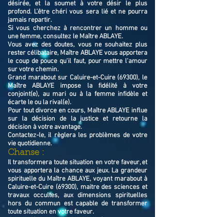
désirée, et la soumet à votre désir le plus
profond. L’être chéri vous sera lié et ne pourra
jamais repartir.
Si vous cherchez à rencontrer un homme ou
une femme, consultez le Maître ABLAYE.
Vous avez des doutes, vous ne souhaitez plus
rester célibataire, Maître ABLAYE vous apportera
le coup de pouce qu'il faut, pour mettre l'amour
sur votre chemin.
Grand marabout sur Caluire-et-Cuire (69300), le
Maître ABLAYE impose la fidélité à votre
conjoint(e), au mari ou à la femme infidèle et
écarte le ou la rival(e).
Pour tout divorce en cours, Maître ABLAYE influe
sur la décision de la justice et retourne la
décision à votre avantage.
Contactez-le, il règlera les problèmes de votre
vie quotidienne.
Chanse :
Il transformera toute situation en votre faveur, et
vous apportera la chance aux jeux. La grandeur
spirituelle du Maître ABLAYE, voyant marabout à
Caluire-et-Cuire (69300), maitre des sciences et
travaux occultes, aux dimensions spirituelles
hors du commun est capable de transformer
toute situation en votre faveur.