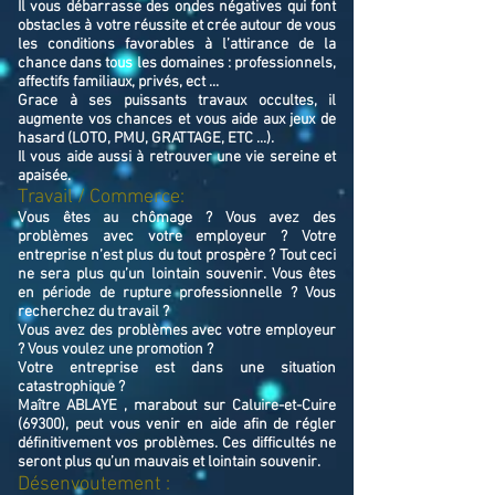
Il vous débarrasse des ondes négatives qui font
obstacles à votre réussite et crée autour de vous
les conditions favorables à l’attirance de la
chance dans tous les domaines : professionnels,
affectifs familiaux, privés, ect ...
Grace à ses puissants travaux occultes, il
augmente vos chances et vous aide aux jeux de
hasard (LOTO, PMU, GRATTAGE, ETC ...).
Il vous aide aussi à retrouver une vie sereine et
apaisée.
Travail / Commerce:
Vous êtes au chômage ? Vous avez des
problèmes avec votre employeur ? Votre
entreprise n’est plus du tout prospère ? Tout ceci
ne sera plus qu’un lointain souvenir. Vous êtes
en période de rupture professionnelle ? Vous
recherchez du travail ?
Vous avez des problèmes avec votre employeur
? Vous voulez une promotion ?
Votre entreprise est dans une situation
catastrophique ?
Maître ABLAYE , marabout sur Caluire-et-Cuire
(69300), peut vous venir en aide afin de régler
définitivement vos problèmes. Ces difficultés ne
seront plus qu’un mauvais et lointain souvenir.
Désenvoutement :