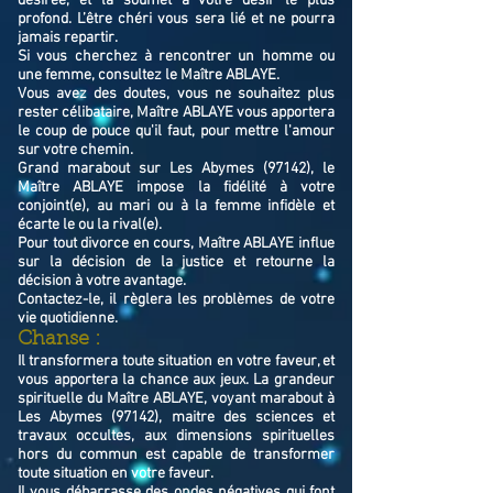
désirée, et la soumet à votre désir le plus
profond. L’être chéri vous sera lié et ne pourra
jamais repartir.
Si vous cherchez à rencontrer un homme ou
une femme, consultez le Maître ABLAYE.
Vous avez des doutes, vous ne souhaitez plus
rester célibataire, Maître ABLAYE vous apportera
le coup de pouce qu'il faut, pour mettre l'amour
sur votre chemin.
Grand marabout sur Les Abymes (97142), le
Maître ABLAYE impose la fidélité à votre
conjoint(e), au mari ou à la femme infidèle et
écarte le ou la rival(e).
Pour tout divorce en cours, Maître ABLAYE influe
sur la décision de la justice et retourne la
décision à votre avantage.
Contactez-le, il règlera les problèmes de votre
vie quotidienne.
Chanse :
Il transformera toute situation en votre faveur, et
vous apportera la chance aux jeux. La grandeur
spirituelle du Maître ABLAYE, voyant marabout à
Les Abymes (97142), maitre des sciences et
travaux occultes, aux dimensions spirituelles
hors du commun est capable de transformer
toute situation en votre faveur.
Il vous débarrasse des ondes négatives qui font