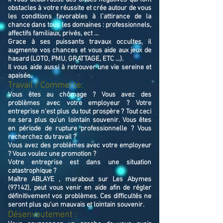
obstacles à votre réussite et crée autour de vous
les conditions favorables à l’attirance de la
chance dans tous les domaines : professionnels,
affectifs familiaux, privés, ect ...
Grace à ses puissants travaux occultes, il
augmente vos chances et vous aide aux jeux de
hasard (LOTO, PMU, GRATTAGE, ETC ...).
Il vous aide aussi à retrouver une vie sereine et
apaisée.
Travail / Commerce:
Vous êtes au chômage ? Vous avez des
problèmes avec votre employeur ? Votre
entreprise n’est plus du tout prospère ? Tout ceci
ne sera plus qu’un lointain souvenir. Vous êtes
en période de rupture professionnelle ? Vous
recherchez du travail ?
Vous avez des problèmes avec votre employeur
? Vous voulez une promotion ?
Votre entreprise est dans une situation
catastrophique ?
Maître ABLAYE , marabout sur Les Abymes
(97142), peut vous venir en aide afin de régler
définitivement vos problèmes. Ces difficultés ne
seront plus qu’un mauvais et lointain souvenir.
Désenvoutement :