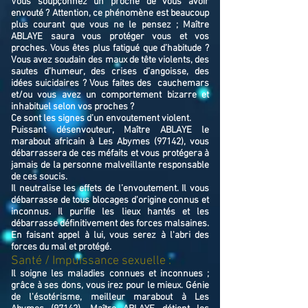
Vous soupçonnez un proche de vous avoir
envouté ? Attention, ce phénomène est beaucoup
plus courant que vous ne le pensez ; Maître
ABLAYE saura vous protéger vous et vos
proches. Vous êtes plus fatigué que d’habitude ?
Vous avez soudain des maux de tête violents, des
sautes d’humeur, des crises d’angoisse, des
idées suicidaires ? Vous faites des cauchemars
et/ou vous avez un comportement bizarre et
inhabituel selon vos proches ?
Ce sont les signes d’un envoutement violent.
Puissant désenvouteur,
Maître
ABLAYE
le
marabout africain à Les Abymes (97142),
v
ous
débarrassera de ces méfaits et vous protégera à
jamais de la personne malveillante responsable
de ces soucis.
Il neutralise les effets de l’envoutement. Il vous
débarrasse de tous blocages d'origine connus et
inconnus. Il purifie les lieux hantés et les
débarrasse définitivement des forces malsaines.
En faisant appel à lui, vous serez à l'abri des
forces du mal et protégé.
Santé / Impuissance sexuelle :
Il soigne les maladies connues et inconnues ;
grâce à ses dons, vous irez pour le mieux. Génie
de l'ésotérisme, meilleur marabout à Les