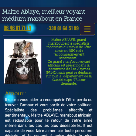
google-site-verification=VGmJoLJ1lBWcLcIytDH9NUlckDo5E-
YQp7SQYjUEuWE
Maître Ablaye, meilleur voyant
médium marabout en France
06 46 61 71 14
+339 81 64 51 99
Maître ABLAYE, grand
marabout est le spécialiste
incontesté du retour de l’être
aimé en 48H et de
l’accompagnement
sentimental.
Ce grand marabout voyant
africain est présent dans la
commune de Les Abymes
(97142) mais peut se déplacer
sur tout le département de la
Guadeloupe (971) sur
demande.
​Amour :
Il saura vous aider à reconquérir l’être perdu ou
trouver l’amour et vous sortir de votre solitude.
Spécialiste des problèmes affectifs et
sentimentaux, Maître ABLAYE, marabout africain,
est redoutable pour le retour de l'être aimé
même dans les cas les plus désespérés. Il est
capable de vous faire aimer par toute personne