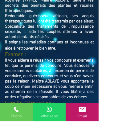
Abymes (97142), Maître ABLAYE détient les
secrets des bienfaits des plantes et racines
thérapeutiques.
Redoutable guérisseur africain, ses acquis
thérapeutiques lui ont été transmis par ces aïeux.
Spécialiste des traitements de l'impuissance
sexuelle, il aide les couples stériles à avoir
autant d'enfants désirés.
Il soigne les maladies connues et inconnues et
aide à retrouver le bien ê
tre.
Examen :
Il vous aidera à réussir vos concours et examens
tel que le permis de conduire. Vous échouez à
vos examens scolaires, à l’examen de permis de
conduire, ou divers concours et vous n’en savez
pas la raison. Maître ABLAYE vous apportera le
coup de main nécessaire et vous mènera enfin
au chemin de la réussite. Il vous libérera des
ondes négatives responsables de vos échecs.
Famille / Prot
ection :
Il vous protégera vous et votre famille, et
resserrera vos liens en cas de rupture familiale.
Phone
Whatsapp
Email
Ne restez pas avec vos souffrances, consultez le
Maître ABLAYE marabout médium à Les Abymes
(97142), il vous trouvera la solution et vous
mettra sur le chemin de la réussite.