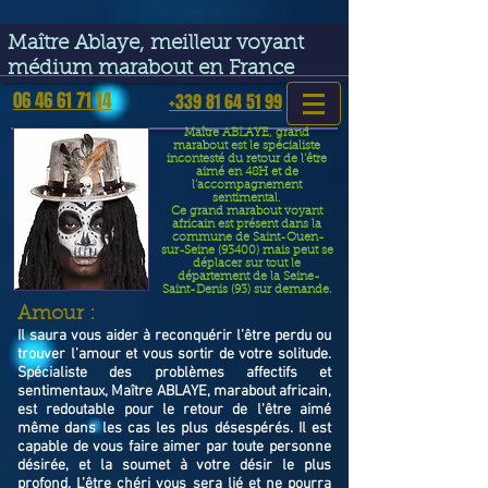
google-site-verification=VGmJoLJ1lBWcLcIytDH9NUlckDo5E-
YQp7SQYjUEuWE
Maître Ablaye, meilleur voyant
médium marabout en France
06 46 61 71 14
+339 81 64 51 99
Maître ABLAYE, grand
marabout est le spécialiste
incontesté du retour de l’être
aimé en 48H et de
l’accompagnement
sentimental.
Ce grand marabout voyant
africain est présent dans la
commune de Saint-Ouen-
sur-Seine (93400) mais peut se
déplacer sur tout le
département de la Seine-
Saint-Denis (93) sur demande.
​Amour :
Il saura vous aider à reconquérir l’être perdu ou
trouver l’amour et vous sortir de votre solitude.
Spécialiste des problèmes affectifs et
sentimentaux, Maître ABLAYE, marabout africain,
est redoutable pour le retour de l'être aimé
même dans les cas les plus désespérés. Il est
capable de vous faire aimer par toute personne
désirée, et la soumet à votre désir le plus
profond. L’être chéri vous sera lié et ne pourra