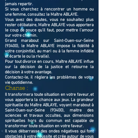
jamais repartir.
Si vous cherchez à rencontrer un homme ou
une femme, consultez le Maître ABLAYE.
Vous avez des doutes, vous ne souhaitez plus
rester célibataire, Maître ABLAYE vous apportera
le coup de pouce qu'il faut, pour mettre l'amour
sur votre chemin.
Grand marabout sur Saint-Ouen-sur-Seine
(93400), le Maître ABLAYE impose la fidélité à
votre conjoint(e), au mari ou à la femme infidèle
et écarte le ou la rival(e).
Pour tout divorce en cours, Maître ABLAYE influe
sur la décision de la justice et retourne la
décision à votre avantage.
Contactez-le, il règlera les problèmes de votre
vie quotidienne.
Chanse :
Il transformera toute situation en votre faveur, et
vous apportera la chance aux jeux. La grandeur
spirituelle du Maître ABLAYE, voyant marabout à
Saint-Ouen-sur-Seine (93400), maitre des
sciences et travaux occultes, aux dimensions
spirituelles hors du commun est capable de
transformer toute situation en votre faveur.
Il vous débarrasse des ondes négatives qui font
obstacles à votre réussite et crée autour de vous