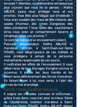
envouté ? Attention, ce phénomène est beaucoup
plus courant que vous ne le pensez ; Maître
ABLAYE saura vous protéger vous et vos
proches. Vous êtes plus fatigué que d’habitude ?
Vous avez soudain des maux de tête violents, des
sautes d’humeur, des crises d’angoisse, des
idées suicidaires ? Vous faites des cauchemars
et/ou vous avez un comportement bizarre et
inhabituel selon vos proches ?
Ce sont les signes d’un envoutement violent.
Puissant désenvouteur,
Maître
ABLAYE
le
marabout africain à Saint-Ouen-sur-Seine
(93400),
v
ous débarrassera de ces méfaits et
vous protégera à jamais de la personne
malveillante responsable de ces soucis.
Il neutralise les effets de l’envoutement. Il vous
débarrasse de tous blocages d'origine connus et
inconnus. Il purifie les lieux hantés et les
débarrasse définitivement des forces malsaines.
En faisant appel à lui, vous serez à l'abri des
forces du mal et protégé.
Santé / Impuissance sexuelle :
Il soigne les maladies connues et inconnues ;
grâce à ses dons, vous irez pour le mieux. Génie
de l'ésotérisme, meilleur marabout à Saint-
Ouen-sur-Seine (93400), Maître ABLAYE détient