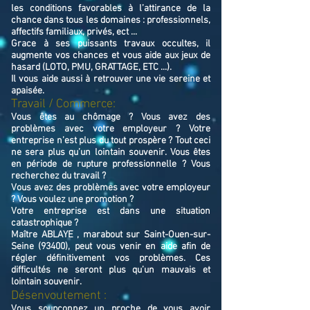
les conditions favorables à l’attirance de la
chance dans tous les domaines : professionnels,
affectifs familiaux, privés, ect ...
Grace à ses puissants travaux occultes, il
augmente vos chances et vous aide aux jeux de
hasard (LOTO, PMU, GRATTAGE, ETC ...).
Il vous aide aussi à retrouver une vie sereine et
apaisée.
Travail / Commerce:
Vous êtes au chômage ? Vous avez des
problèmes avec votre employeur ? Votre
entreprise n’est plus du tout prospère ? Tout ceci
ne sera plus qu’un lointain souvenir. Vous êtes
en période de rupture professionnelle ? Vous
recherchez du travail ?
Vous avez des problèmes avec votre employeur
? Vous voulez une promotion ?
Votre entreprise est dans une situation
catastrophique ?
Maître ABLAYE , marabout sur Saint-Ouen-sur-
Seine (93400), peut vous venir en aide afin de
régler définitivement vos problèmes. Ces
difficultés ne seront plus qu’un mauvais et
lointain souvenir.
Désenvoutement :
Vous soupçonnez un proche de vous avoir