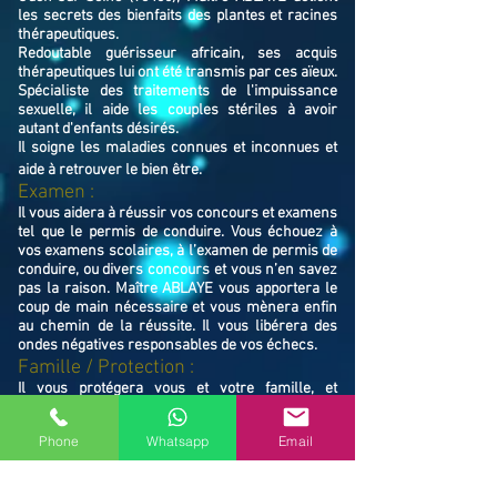
les secrets des bienfaits des plantes et racines
thérapeutiques.
Redoutable guérisseur africain, ses acquis
thérapeutiques lui ont été transmis par ces aïeux.
Spécialiste des traitements de l'impuissance
sexuelle, il aide les couples stériles à avoir
autant d'enfants désirés.
Il soigne les maladies connues et inconnues et
aide à retrouver le bien ê
tre.
Examen :
Il vous aidera à réussir vos concours et examens
tel que le permis de conduire. Vous échouez à
vos examens scolaires, à l’examen de permis de
conduire, ou divers concours et vous n’en savez
pas la raison. Maître ABLAYE vous apportera le
coup de main nécessaire et vous mènera enfin
au chemin de la réussite. Il vous libérera des
ondes négatives responsables de vos échecs.
Famille / Prot
ection :
Il vous protégera vous et votre famille, et
resserrera vos liens en cas de rupture familiale.
Ne restez pas avec vos souffrances, consultez le
Phone
Whatsapp
Email
Maître ABLAYE marabout médium à Saint-Ouen-
sur-Seine (93400), il vous trouvera la solution et
vous mettra sur le chemin de la réussite.