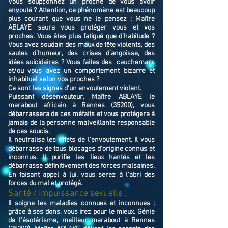
Vous soupçonnez un proche de vous avoir
envouté ? Attention, ce phénomène est beaucoup
plus courant que vous ne le pensez ; Maître
ABLAYE saura vous protéger vous et vos
proches. Vous êtes plus fatigué que d’habitude ?
Vous avez soudain des maux de tête violents, des
sautes d’humeur, des crises d’angoisse, des
idées suicidaires ? Vous faites des cauchemars
et/ou vous avez un comportement bizarre et
inhabituel selon vos proches ?
Ce sont les signes d’un envoutement violent.
Puissant désenvouteur,
Maître
ABLAYE
le
marabout africain à Rennes (35200),
v
ous
débarrassera de ces méfaits et vous protégera à
jamais de la personne malveillante responsable
de ces soucis.
Il neutralise les effets de l’envoutement. Il vous
débarrasse de tous blocages d'origine connus et
inconnus. Il purifie les lieux hantés et les
débarrasse définitivement des forces malsaines.
En faisant appel à lui, vous serez à l'abri des
forces du mal et protégé.
Santé / Impuissance sexuelle :
Il soigne les maladies connues et inconnues ;
grâce à ses dons, vous irez pour le mieux. Génie
de l'ésotérisme, meilleur marabout à Rennes