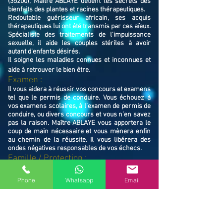
(35200), Maître ABLAYE détient les secrets des
bienfaits des plantes et racines thérapeutiques.
Redoutable guérisseur africain, ses acquis
thérapeutiques lui ont été transmis par ces aïeux.
Spécialiste des traitements de l'impuissance
sexuelle, il aide les couples stériles à avoir
autant d'enfants désirés.
Il soigne les maladies connues et inconnues et
aide à retrouver le bien ê
tre.
Examen :
Il vous aidera à réussir vos concours et examens
tel que le permis de conduire. Vous échouez à
vos examens scolaires, à l’examen de permis de
conduire, ou divers concours et vous n’en savez
pas la raison. Maître ABLAYE vous apportera le
coup de main nécessaire et vous mènera enfin
au chemin de la réussite. Il vous libérera des
ondes négatives responsables de vos échecs.
Famille / Prot
ection :
Il vous protégera vous et votre famille, et
resserrera vos liens en cas de rupture familiale.
Phone
Whatsapp
Email
Ne restez pas avec vos souffrances, consultez le
Maître ABLAYE marabout médium à Rennes
(35200), il vous trouvera la solution et vous
mettra sur le chemin de la réussite.
Contactez le, vous verrez de vous même la