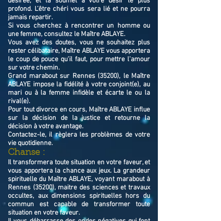
désirée, et la soumet à votre désir le plus
profond. L’être chéri vous sera lié et ne pourra
jamais repartir.
Si vous cherchez à rencontrer un homme ou
une femme, consultez le Maître ABLAYE.
Vous avez des doutes, vous ne souhaitez plus
rester célibataire, Maître ABLAYE vous apportera
le coup de pouce qu'il faut, pour mettre l'amour
sur votre chemin.
Grand marabout sur Rennes (35200), le Maître
ABLAYE impose la fidélité à votre conjoint(e), au
mari ou à la femme infidèle et écarte le ou la
rival(e).
Pour tout divorce en cours, Maître ABLAYE influe
sur la décision de la justice et retourne la
décision à votre avantage.
Contactez-le, il règlera les problèmes de votre
vie quotidienne.
Chanse :
Il transformera toute situation en votre faveur, et
vous apportera la chance aux jeux. La grandeur
spirituelle du Maître ABLAYE, voyant marabout à
Rennes (35200), maitre des sciences et travaux
occultes, aux dimensions spirituelles hors du
commun est capable de transformer toute
situation en votre faveur.