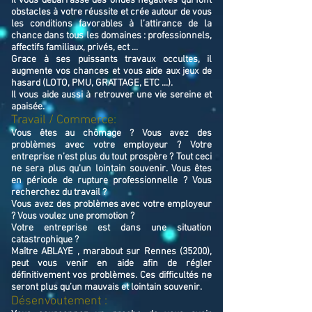
Il vous débarrasse des ondes négatives qui font
obstacles à votre réussite et crée autour de vous
les conditions favorables à l’attirance de la
chance dans tous les domaines : professionnels,
affectifs familiaux, privés, ect ...
Grace à ses puissants travaux occultes, il
augmente vos chances et vous aide aux jeux de
hasard (LOTO, PMU, GRATTAGE, ETC ...).
Il vous aide aussi à retrouver une vie sereine et
apaisée.
Travail / Commerce:
Vous êtes au chômage ? Vous avez des
problèmes avec votre employeur ? Votre
entreprise n’est plus du tout prospère ? Tout ceci
ne sera plus qu’un lointain souvenir. Vous êtes
en période de rupture professionnelle ? Vous
recherchez du travail ?
Vous avez des problèmes avec votre employeur
? Vous voulez une promotion ?
Votre entreprise est dans une situation
catastrophique ?
Maître ABLAYE , marabout sur Rennes (35200),
peut vous venir en aide afin de régler
définitivement vos problèmes. Ces difficultés ne
seront plus qu’un mauvais et lointain souvenir.
Désenvoutement :