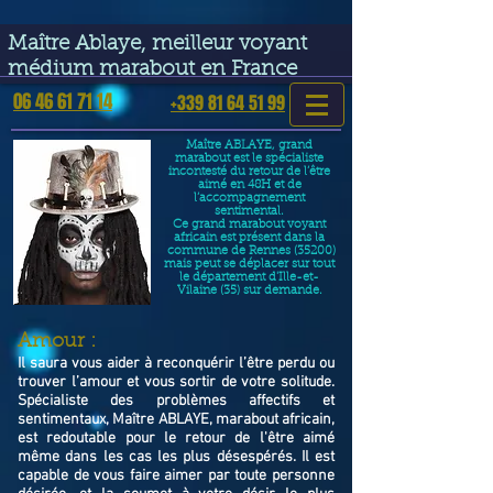
google-site-verification=VGmJoLJ1lBWcLcIytDH9NUlckDo5E-
YQp7SQYjUEuWE
Maître Ablaye, meilleur voyant
médium marabout en France
06 46 61 71 14
+339 81 64 51 99
Maître ABLAYE, grand
marabout est le spécialiste
incontesté du retour de l’être
aimé en 48H et de
l’accompagnement
sentimental.
Ce grand marabout voyant
africain est présent dans la
commune de Rennes (35200)
mais peut se déplacer sur tout
le département d'Ille-et-
Vilaine (35) sur demande.
​Amour :
Il saura vous aider à reconquérir l’être perdu ou
trouver l’amour et vous sortir de votre solitude.
Spécialiste des problèmes affectifs et
sentimentaux, Maître ABLAYE, marabout africain,
est redoutable pour le retour de l'être aimé
même dans les cas les plus désespérés. Il est
capable de vous faire aimer par toute personne