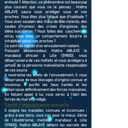
envouté ? Attention, ce phénomène est beaucoup
plus courant que vous ne le pensez ; Maître
ABLAYE saura vous protéger vous et vos
proches. Vous êtes plus fatigué que d’habitude ?
Vous avez soudain des maux de tête violents, des
sautes d’humeur, des crises d’angoisse, des
idées suicidaires ? Vous faites des cauchemars
et/ou vous avez un comportement bizarre et
inhabituel selon vos proches ?
Ce sont les signes d’un envoutement violent.
Puissant désenvouteur,
Maître
ABLAYE
le
marabout africain à Lille (59800),
v
ous
débarrassera de ces méfaits et vous protégera à
jamais de la personne malveillante responsable
de ces soucis.
Il neutralise les effets de l’envoutement. Il vous
débarrasse de tous blocages d'origine connus et
inconnus. Il purifie les lieux hantés et les
débarrasse définitivement des forces malsaines.
En faisant appel à lui, vous serez à l'abri des
forces du mal et protégé.
Santé / Impuissance sexuelle :
Il soigne les maladies connues et inconnues ;
grâce à ses dons, vous irez pour le mieux. Génie
de l'ésotérisme, meilleur marabout à Lille
(59800), Maître ABLAYE détient les secrets des