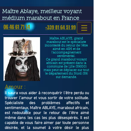
google-site-verification=VGmJoLJ1lBWcLcIytDH9NUlckDo5E-
YQp7SQYjUEuWE
Maître Ablaye, meilleur voyant
médium marabout en France
06 46 61 71 14
+339 81 64 51 99
Maître ABLAYE, grand
marabout est le spécialiste
incontesté du retour de l’être
aimé en 48H et de
l’accompagnement
sentimental.
Ce grand marabout voyant
africain est présent dans la
commune de Lille (59800)
mais peut se déplacer sur tout
le département du Nord (59)
sur demande.
​Amour :
Il saura vous aider à reconquérir l’être perdu ou
trouver l’amour et vous sortir de votre solitude.
Spécialiste des problèmes affectifs et
sentimentaux, Maître ABLAYE, marabout africain,
est redoutable pour le retour de l'être aimé
même dans les cas les plus désespérés. Il est
capable de vous faire aimer par toute personne
désirée, et la soumet à votre désir le plus