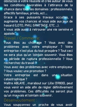
obstacles à votre réussite et crée autour de vous
les conditions favorables à l’attirance de la
chance dans tous les domaines : professionnels,
affectifs familiaux, privés, ect ...
Grace à ses puissants travaux occultes, il
augmente vos chances et vous aide aux jeux de
hasard (LOTO, PMU, GRATTAGE, ETC ...).
Il vous aide aussi à retrouver une vie sereine et
apaisée.
Travail / Commerce:
Vous êtes au chômage ? Vous avez des
problèmes avec votre employeur ? Votre
entreprise n’est plus du tout prospère ? Tout ceci
ne sera plus qu’un lointain souvenir. Vous êtes
en période de rupture professionnelle ? Vous
recherchez du travail ?
Vous avez des problèmes avec votre employeur
? Vous voulez une promotion ?
Votre entreprise est dans une situation
catastrophique ?
Maître ABLAYE , marabout sur Lille (59800), peut
vous venir en aide afin de régler définitivement
vos problèmes. Ces difficultés ne seront plus
qu’un mauvais et lointain souvenir.
Désenvoutement :
Vous soupçonnez un proche de vous avoir