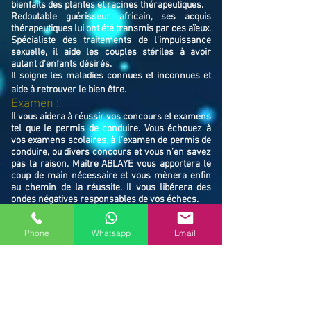
bienfaits des plantes et racines thérapeutiques.
Redoutable guérisseur africain, ses acquis
thérapeutiques lui ont été transmis par ces aïeux.
Spécialiste des traitements de l'impuissance
sexuelle, il aide les couples stériles à avoir
autant d'enfants désirés.
Il soigne les maladies connues et inconnues et
aide à retrouver le bien ê
tre.
Examen :
Il vous aidera à réussir vos concours et examens
tel que le permis de conduire. Vous échouez à
vos examens scolaires, à l’examen de permis de
conduire, ou divers concours et vous n’en savez
pas la raison. Maître ABLAYE vous apportera le
coup de main nécessaire et vous mènera enfin
au chemin de la réussite. Il vous libérera des
ondes négatives responsables de vos échecs.
Famille / Prot
ection :
Il vous protégera vous et votre famille, et
Phone
Whatsapp
Email
resserrera vos liens en cas de rupture familiale.
Ne restez pas avec vos souffrances, consultez le
Maître ABLAYE marabout médium à Lille (59800),
il vous trouvera la solution et vous mettra sur le
chemin de la réussite.
Contactez le, vous verrez de vous même la
puissance de ses actions et la dimension de son