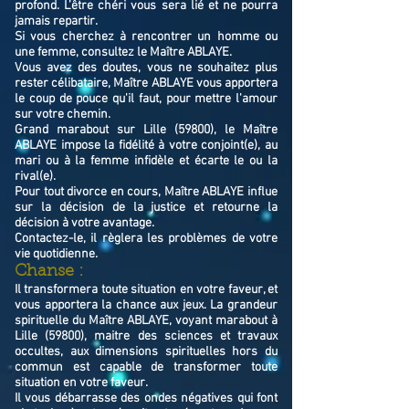
profond. L’être chéri vous sera lié et ne pourra
jamais repartir.
Si vous cherchez à rencontrer un homme ou
une femme, consultez le Maître ABLAYE.
Vous avez des doutes, vous ne souhaitez plus
rester célibataire, Maître ABLAYE vous apportera
le coup de pouce qu'il faut, pour mettre l'amour
sur votre chemin.
Grand marabout sur Lille (59800), le Maître
ABLAYE impose la fidélité à votre conjoint(e), au
mari ou à la femme infidèle et écarte le ou la
rival(e).
Pour tout divorce en cours, Maître ABLAYE influe
sur la décision de la justice et retourne la
décision à votre avantage.
Contactez-le, il règlera les problèmes de votre
vie quotidienne.
Chanse :
Il transformera toute situation en votre faveur, et
vous apportera la chance aux jeux. La grandeur
spirituelle du Maître ABLAYE, voyant marabout à
Lille (59800), maitre des sciences et travaux
occultes, aux dimensions spirituelles hors du
commun est capable de transformer toute
situation en votre faveur.
Il vous débarrasse des ondes négatives qui font