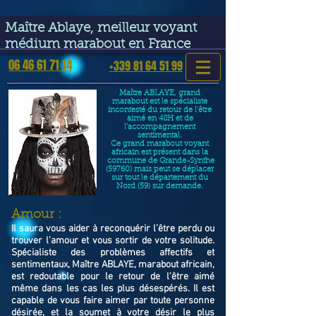
google-site-verification=VGmJoLJ1lBWcLcIytDH9NUlckDo5E-
YQp7SQYjUEuWE
Maître Ablaye, meilleur voyant
médium marabout en France
06 46 61 71 14
+339 81 64 51 99
Maître ABLAYE, grand
marabout est le spécialiste
incontesté du retour de l’être
aimé en 48H et de
l’accompagnement
sentimental.
Ce grand marabout voyant
africain est présent dans la
commune de Grande-Synthe
(59760) mais peut se déplacer
sur tout le département du
Nord (59) sur demande.
​Amour :
Il saura vous aider à reconquérir l’être perdu ou
trouver l’amour et vous sortir de votre solitude.
Spécialiste des problèmes affectifs et
sentimentaux, Maître ABLAYE, marabout africain,
est redoutable pour le retour de l'être aimé
même dans les cas les plus désespérés. Il est
capable de vous faire aimer par toute personne
désirée, et la soumet à votre désir le plus