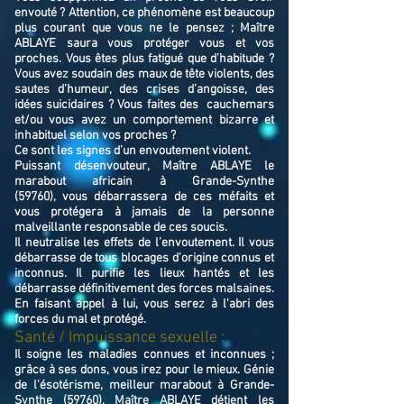
envouté ? Attention, ce phénomène est beaucoup
plus courant que vous ne le pensez ; Maître
ABLAYE saura vous protéger vous et vos
proches. Vous êtes plus fatigué que d’habitude ?
Vous avez soudain des maux de tête violents, des
sautes d’humeur, des crises d’angoisse, des
idées suicidaires ? Vous faites des cauchemars
et/ou vous avez un comportement bizarre et
inhabituel selon vos proches ?
Ce sont les signes d’un envoutement violent.
Puissant désenvouteur,
Maître
ABLAYE
le
marabout africain à Grande-Synthe
(59760),
v
ous débarrassera de ces méfaits et
vous protégera à jamais de la personne
malveillante responsable de ces soucis.
Il neutralise les effets de l’envoutement. Il vous
débarrasse de tous blocages d'origine connus et
inconnus. Il purifie les lieux hantés et les
débarrasse définitivement des forces malsaines.
En faisant appel à lui, vous serez à l'abri des
forces du mal et protégé.
Santé / Impuissance sexuelle :
Il soigne les maladies connues et inconnues ;
grâce à ses dons, vous irez pour le mieux. Génie
de l'ésotérisme, meilleur marabout à Grande-
Synthe (59760), Maître ABLAYE détient les