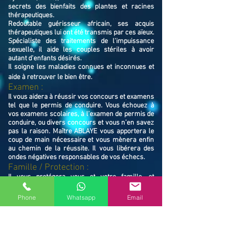
secrets des bienfaits des plantes et racines
thérapeutiques.
Redoutable guérisseur africain, ses acquis
thérapeutiques lui ont été transmis par ces aïeux.
Spécialiste des traitements de l'impuissance
sexuelle, il aide les couples stériles à avoir
autant d'enfants désirés.
Il soigne les maladies connues et inconnues et
aide à retrouver le bien ê
tre.
Examen :
Il vous aidera à réussir vos concours et examens
tel que le permis de conduire. Vous échouez à
vos examens scolaires, à l’examen de permis de
conduire, ou divers concours et vous n’en savez
pas la raison. Maître ABLAYE vous apportera le
coup de main nécessaire et vous mènera enfin
au chemin de la réussite. Il vous libérera des
ondes négatives responsables de vos échecs.
Famille / Prot
ection :
Il vous protégera vous et votre famille, et
resserrera vos liens en cas de rupture familiale.
Ne restez pas avec vos souffrances, consultez le
Phone
Whatsapp
Email
Maître ABLAYE marabout médium à Grande-
Synthe (59760), il vous trouvera la solution et
vous mettra sur le chemin de la réussite.