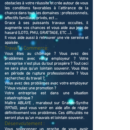
obstacles à votre réussite et crée autour de vous
les conditions favorables à l’attirance de la
chance dans tous les domaines : professionnels,
affectifs familiaux, privés, ect ...
Grace à ses puissants travaux occultes, il
augmente vos chances et vous aide aux jeux de
hasard (LOTO, PMU, GRATTAGE, ETC ...).
Il vous aide aussi à retrouver une vie sereine et
apaisée.
Travail / Commerce:
Vous êtes au chômage ? Vous avez des
problèmes avec votre employeur ? Votre
entreprise n’est plus du tout prospère ? Tout ceci
ne sera plus qu’un lointain souvenir. Vous êtes
en période de rupture professionnelle ? Vous
recherchez du travail ?
Vous avez des problèmes avec votre employeur
? Vous voulez une promotion ?
Votre entreprise est dans une situation
catastrophique ?
Maître ABLAYE , marabout sur Grande-Synthe
(59760), peut vous venir en aide afin de régler
définitivement vos problèmes. Ces difficultés ne
seront plus qu’un mauvais et lointain souvenir.
Désenvoutement :
Vous soupçonnez un proche de vous avoir