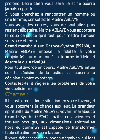
profond. L’être chéri vous sera lié et ne pourra
jamais repartir.
Si vous cherchez à rencontrer un homme ou
une femme, consultez le Maître ABLAYE.
Vous avez des doutes, vous ne souhaitez plus
rester célibataire, Maître ABLAYE vous apportera
le coup de pouce qu'il faut, pour mettre l'amour
sur votre chemin.
Grand marabout sur Grande-Synthe (59760), le
Maître ABLAYE impose la fidélité à votre
conjoint(e), au mari ou à la femme infidèle et
écarte le ou la rival(e).
Pour tout divorce en cours, Maître ABLAYE influe
sur la décision de la justice et retourne la
décision à votre avantage.
Contactez-le, il règlera les problèmes de votre
vie quotidienne.
Chanse :
Il transformera toute situation en votre faveur, et
vous apportera la chance aux jeux. La grandeur
spirituelle du Maître ABLAYE, voyant marabout à
Grande-Synthe (59760), maitre des sciences et
travaux occultes, aux dimensions spirituelles
hors du commun est capable de transformer
toute situation en votre faveur.
Il vous débarrasse des ondes négatives qui font