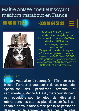
google-site-verification=VGmJoLJ1lBWcLcIytDH9NUlckDo5E-
YQp7SQYjUEuWE
Maître Ablaye, meilleur voyant
médium marabout en France
06 46 61 71 14
+339 81 64 51 99
Maître ABLAYE, grand
marabout est le spécialiste
incontesté du retour de l’être
aimé en 48H et de
l’accompagnement
sentimental.
Ce grand marabout voyant
africain est présent dans la
commune de Belfort (90000)
mais peut se déplacer sur tout
le département du Territoire de
Belfort (90) sur demande.
​Amour :
Il saura vous aider à reconquérir l’être perdu ou
trouver l’amour et vous sortir de votre solitude.
Spécialiste des problèmes affectifs et
sentimentaux, Maître ABLAYE, marabout africain,
est redoutable pour le retour de l'être aimé
même dans les cas les plus désespérés. Il est
capable de vous faire aimer par toute personne
désirée, et la soumet à votre désir le plus