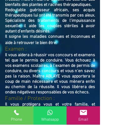
bienfaits des plantes et racines thérapeutiques.
Redoutable guérisseur africain, ses acquis
thérapeutiques lui ont été transmis par ces aïeux.
Spécialiste des traitements de l'impuissance
sexuelle, il aide les couples stériles à avoir
autant d'enfants désirés.
Il soigne les maladies connues et inconnues et
aide à retrouver le bien ê
tre.
Examen :
Il vous aidera à réussir vos concours et examens
tel que le permis de conduire. Vous échouez à
vos examens scolaires, à l’examen de permis de
conduire, ou divers concours et vous n’en savez
pas la raison. Maître ABLAYE vous apportera le
coup de main nécessaire et vous mènera enfin
au chemin de la réussite. Il vous libérera des
ondes négatives responsables de vos échecs.
Famille / Prot
ection :
Il vous protégera vous et votre famille, et
resserrera vos liens en cas de rupture familiale.
Ne restez pas avec vos souffrances, consultez le
Phone
Whatsapp
Email
Maître ABLAYE marabout médium à Belfort
(90000), il vous trouvera la solution et vous
mettra sur le chemin de la réussite.
Contactez le, vous verrez de vous même la