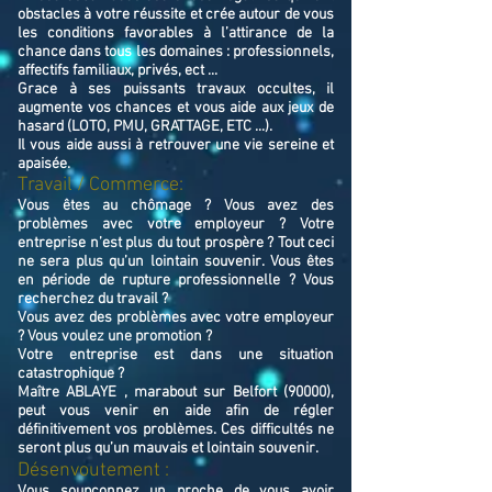
obstacles à votre réussite et crée autour de vous
les conditions favorables à l’attirance de la
chance dans tous les domaines : professionnels,
affectifs familiaux, privés, ect ...
Grace à ses puissants travaux occultes, il
augmente vos chances et vous aide aux jeux de
hasard (LOTO, PMU, GRATTAGE, ETC ...).
Il vous aide aussi à retrouver une vie sereine et
apaisée.
Travail / Commerce:
Vous êtes au chômage ? Vous avez des
problèmes avec votre employeur ? Votre
entreprise n’est plus du tout prospère ? Tout ceci
ne sera plus qu’un lointain souvenir. Vous êtes
en période de rupture professionnelle ? Vous
recherchez du travail ?
Vous avez des problèmes avec votre employeur
? Vous voulez une promotion ?
Votre entreprise est dans une situation
catastrophique ?
Maître ABLAYE , marabout sur Belfort (90000),
peut vous venir en aide afin de régler
définitivement vos problèmes. Ces difficultés ne
seront plus qu’un mauvais et lointain souvenir.
Désenvoutement :
Vous soupçonnez un proche de vous avoir