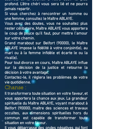
profond. L’être chéri vous sera lié et ne pourra
jamais repartir.
Si vous cherchez à rencontrer un homme ou
une femme, consultez le Maître ABLAYE.
Vous avez des doutes, vous ne souhaitez plus
rester célibataire, Maître ABLAYE vous apportera
le coup de pouce qu'il faut, pour mettre l'amour
sur votre chemin.
Grand marabout sur Belfort (90000), le Maître
ABLAYE impose la fidélité à votre conjoint(e), au
mari ou à la femme infidèle et écarte le ou la
rival(e).
Pour tout divorce en cours, Maître ABLAYE influe
sur la décision de la justice et retourne la
décision à votre avantage.
Contactez-le, il règlera les problèmes de votre
vie quotidienne.
Chanse :
Il transformera toute situation en votre faveur, et
vous apportera la chance aux jeux. La grandeur
spirituelle du Maître ABLAYE, voyant marabout à
Belfort (90000), maitre des sciences et travaux
occultes, aux dimensions spirituelles hors du
commun est capable de transformer toute
situation en votre faveur.
Il vous débarrasse des ondes négatives qui font