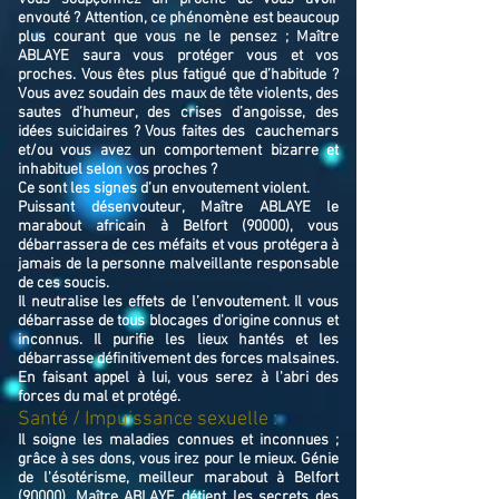
envouté ? Attention, ce phénomène est beaucoup
plus courant que vous ne le pensez ; Maître
ABLAYE saura vous protéger vous et vos
proches. Vous êtes plus fatigué que d’habitude ?
Vous avez soudain des maux de tête violents, des
sautes d’humeur, des crises d’angoisse, des
idées suicidaires ? Vous faites des cauchemars
et/ou vous avez un comportement bizarre et
inhabituel selon vos proches ?
Ce sont les signes d’un envoutement violent.
Puissant désenvouteur,
Maître
ABLAYE
le
marabout africain à Belfort (90000),
v
ous
débarrassera de ces méfaits et vous protégera à
jamais de la personne malveillante responsable
de ces soucis.
Il neutralise les effets de l’envoutement. Il vous
débarrasse de tous blocages d'origine connus et
inconnus. Il purifie les lieux hantés et les
débarrasse définitivement des forces malsaines.
En faisant appel à lui, vous serez à l'abri des
forces du mal et protégé.
Santé / Impuissance sexuelle :
Il soigne les maladies connues et inconnues ;
grâce à ses dons, vous irez pour le mieux. Génie
de l'ésotérisme, meilleur marabout à Belfort
(90000), Maître ABLAYE détient les secrets des