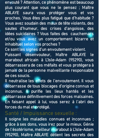
envouté ? Attention, ce phénomène est beaucoup
plus courant que vous ne le pensez ; Maître
ABLAYE saura vous protéger vous et vos
proches. Vous êtes plus fatigué que d’habitude ?
Vous avez soudain des maux de tête violents, des
sautes d’humeur, des crises d’angoisse, des
idées suicidaires ? Vous faites des cauchemars
et/ou vous avez un comportement bizarre et
inhabituel selon vos proches ?
Ce sont les signes d’un envoutement violent.
Puissant désenvouteur,
Maître
ABLAYE
le
marabout africain à L'Isle-Adam (95290),
v
ous
débarrassera de ces méfaits et vous protégera à
jamais de la personne malveillante responsable
de ces soucis.
Il neutralise les effets de l’envoutement. Il vous
débarrasse de tous blocages d'origine connus et
inconnus. Il purifie les lieux hantés et les
débarrasse définitivement des forces malsaines.
En faisant appel à lui, vous serez à l'abri des
forces du mal et protégé.
Santé / Impuissance sexuelle :
Il soigne les maladies connues et inconnues ;
grâce à ses dons, vous irez pour le mieux. Génie
de l'ésotérisme, meilleur marabout à L'Isle-Adam
(95290), Maître ABLAYE détient les secrets des