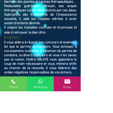
bienfaits des plantes et racines thérapeutiques.
Redoutable guérisseur africain, ses acquis
thérapeutiques lui ont été transmis par ces aïeux.
Spécialiste des traitements de l'impuissance
sexuelle, il aide les couples stériles à avoir
autant d'enfants désirés.
Il soigne les maladies connues et inconnues et
aide à retrouver le bien ê
tre.
Examen :
Il vous aidera à réussir vos concours et examens
tel que le permis de conduire. Vous échouez à
vos examens scolaires, à l’examen de permis de
conduire, ou divers concours et vous n’en savez
pas la raison. Maître ABLAYE vous apportera le
coup de main nécessaire et vous mènera enfin
au chemin de la réussite. Il vous libérera des
ondes négatives responsables de vos échecs.
Famille / Prot
ection :
Il vous protégera vous et votre famille, et
resserrera vos liens en cas de rupture familiale.
Phone
Whatsapp
Email
Ne restez pas avec vos souffrances, consultez le
Maître ABLAYE marabout médium à L'Isle-Adam
(95290), il vous trouvera la solution et vous
mettra sur le chemin de la réussite.
Contactez le, vous verrez de vous même la
puissance de ses actions et la dimension de son