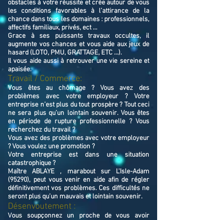
obstacles à votre réussite et crée autour de vous
les conditions favorables à l’attirance de la
chance dans tous les domaines : professionnels,
affectifs familiaux, privés, ect ...
Grace à ses puissants travaux occultes, il
augmente vos chances et vous aide aux jeux de
hasard (LOTO, PMU, GRATTAGE, ETC ...).
Il vous aide aussi à retrouver une vie sereine et
apaisée.
Travail / Commerce:
Vous êtes au chômage ? Vous avez des
problèmes avec votre employeur ? Votre
entreprise n’est plus du tout prospère ? Tout ceci
ne sera plus qu’un lointain souvenir. Vous êtes
en période de rupture professionnelle ? Vous
recherchez du travail ?
Vous avez des problèmes avec votre employeur
? Vous voulez une promotion ?
Votre entreprise est dans une situation
catastrophique ?
Maître ABLAYE , marabout sur L'Isle-Adam
(95290), peut vous venir en aide afin de régler
définitivement vos problèmes. Ces difficultés ne
seront plus qu’un mauvais et lointain souvenir.
Désenvoutement :
Vous soupçonnez un proche de vous avoir