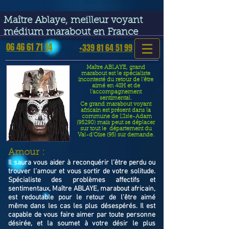
google-site-verification=VGmJoLJ1lBWcLcIytDH9NUlckDo5E-
YQp7SQYjUEuWE
Maître Ablaye, meilleur voyant
médium marabout en France
06 46 61 71 14
+339 81 64 51 99
Maître ABLAYE, grand
marabout est le spécialiste
incontesté du retour de l’être
aimé en 48H et de
l’accompagnement
sentimental.
Ce grand marabout voyant
africain est présent dans la
commune de L'Isle-Adam
(95290) mais peut se déplacer
sur tout le département du
Val-d'Oise (95) sur demande.
​Amour :
Il saura vous aider à reconquérir l’être perdu ou
trouver l’amour et vous sortir de votre solitude.
Spécialiste des problèmes affectifs et
sentimentaux, Maître ABLAYE, marabout africain,
est redoutable pour le retour de l'être aimé
même dans les cas les plus désespérés. Il est
capable de vous faire aimer par toute personne
désirée, et la soumet à votre désir le plus