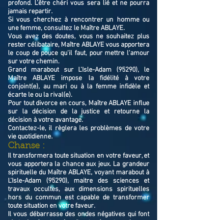
profond. L’être chéri vous sera lié et ne pourra
jamais repartir.
Si vous cherchez à rencontrer un homme ou
une femme, consultez le Maître ABLAYE.
Vous avez des doutes, vous ne souhaitez plus
rester célibataire, Maître ABLAYE vous apportera
le coup de pouce qu'il faut, pour mettre l'amour
sur votre chemin.
Grand marabout sur L'Isle-Adam (95290), le
Maître ABLAYE impose la fidélité à votre
conjoint(e), au mari ou à la femme infidèle et
écarte le ou la rival(e).
Pour tout divorce en cours, Maître ABLAYE influe
sur la décision de la justice et retourne la
décision à votre avantage.
Contactez-le, il règlera les problèmes de votre
vie quotidienne.
Chanse :
Il transformera toute situation en votre faveur, et
vous apportera la chance aux jeux. La grandeur
spirituelle du Maître ABLAYE, voyant marabout à
L'Isle-Adam (95290), maitre des sciences et
travaux occultes, aux dimensions spirituelles
hors du commun est capable de transformer
toute situation en votre faveur.
Il vous débarrasse des ondes négatives qui font