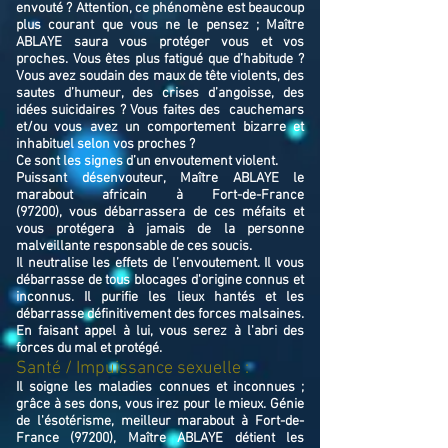
envouté ? Attention, ce phénomène est beaucoup
plus courant que vous ne le pensez ; Maître
ABLAYE saura vous protéger vous et vos
proches. Vous êtes plus fatigué que d’habitude ?
Vous avez soudain des maux de tête violents, des
sautes d’humeur, des crises d’angoisse, des
idées suicidaires ? Vous faites des cauchemars
et/ou vous avez un comportement bizarre et
inhabituel selon vos proches ?
Ce sont les signes d’un envoutement violent.
Puissant désenvouteur,
Maître
ABLAYE
le
marabout africain à Fort-de-France
(97200),
v
ous débarrassera de ces méfaits et
vous protégera à jamais de la personne
malveillante responsable de ces soucis.
Il neutralise les effets de l’envoutement. Il vous
débarrasse de tous blocages d'origine connus et
inconnus. Il purifie les lieux hantés et les
débarrasse définitivement des forces malsaines.
En faisant appel à lui, vous serez à l'abri des
forces du mal et protégé.
Santé / Impuissance sexuelle :
Il soigne les maladies connues et inconnues ;
grâce à ses dons, vous irez pour le mieux. Génie
de l'ésotérisme, meilleur marabout à Fort-de-
France (97200), Maître ABLAYE détient les