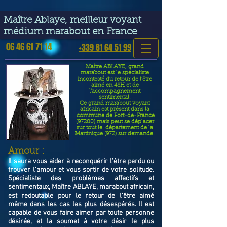
google-site-verification=VGmJoLJ1lBWcLcIytDH9NUlckDo5E-
YQp7SQYjUEuWE
Maître Ablaye, meilleur voyant
médium marabout en France
06 46 61 71 14
+339 81 64 51 99
Maître ABLAYE, grand
marabout est le spécialiste
incontesté du retour de l’être
aimé en 48H et de
l’accompagnement
sentimental.
Ce grand marabout voyant
africain est présent dans la
commune de Fort-de-France
(97200) mais peut se déplacer
sur tout le département de la
Martinique (972) sur demande.
​Amour :
Il saura vous aider à reconquérir l’être perdu ou
trouver l’amour et vous sortir de votre solitude.
Spécialiste des problèmes affectifs et
sentimentaux, Maître ABLAYE, marabout africain,
est redoutable pour le retour de l'être aimé
même dans les cas les plus désespérés. Il est
capable de vous faire aimer par toute personne
désirée, et la soumet à votre désir le plus