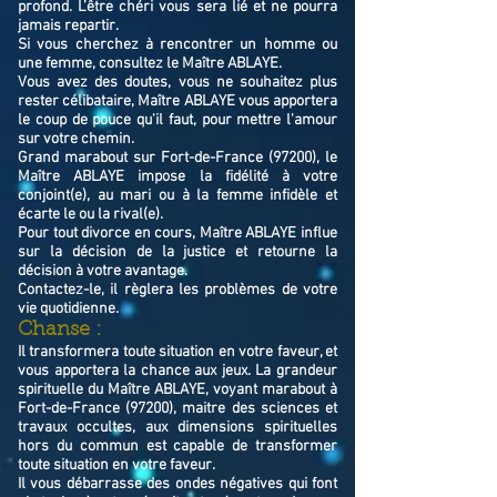
profond. L’être chéri vous sera lié et ne pourra
jamais repartir.
Si vous cherchez à rencontrer un homme ou
une femme, consultez le Maître ABLAYE.
Vous avez des doutes, vous ne souhaitez plus
rester célibataire, Maître ABLAYE vous apportera
le coup de pouce qu'il faut, pour mettre l'amour
sur votre chemin.
Grand marabout sur Fort-de-France (97200), le
Maître ABLAYE impose la fidélité à votre
conjoint(e), au mari ou à la femme infidèle et
écarte le ou la rival(e).
Pour tout divorce en cours, Maître ABLAYE influe
sur la décision de la justice et retourne la
décision à votre avantage.
Contactez-le, il règlera les problèmes de votre
vie quotidienne.
Chanse :
Il transformera toute situation en votre faveur, et
vous apportera la chance aux jeux. La grandeur
spirituelle du Maître ABLAYE, voyant marabout à
Fort-de-France (97200), maitre des sciences et
travaux occultes, aux dimensions spirituelles
hors du commun est capable de transformer
toute situation en votre faveur.
Il vous débarrasse des ondes négatives qui font