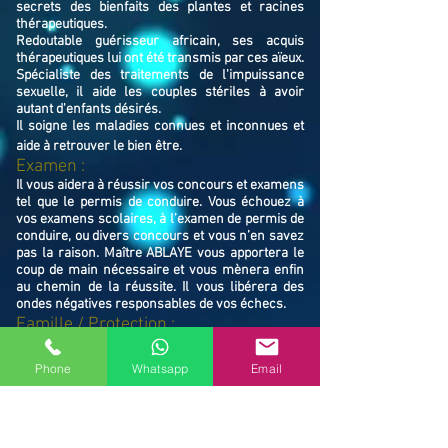
secrets des bienfaits des plantes et racines
thérapeutiques.
Redoutable guérisseur africain, ses acquis
thérapeutiques lui ont été transmis par ces aïeux.
Spécialiste des traitements de l'impuissance
sexuelle, il aide les couples stériles à avoir
autant d'enfants désirés.
Il soigne les maladies connues et inconnues et
aide à retrouver le bien ê
tre.
Examen :
Il vous aidera à réussir vos concours et examens
tel que le permis de conduire. Vous échouez à
vos examens scolaires, à l’examen de permis de
conduire, ou divers concours et vous n’en savez
pas la raison. Maître ABLAYE vous apportera le
coup de main nécessaire et vous mènera enfin
au chemin de la réussite. Il vous libérera des
ondes négatives responsables de vos échecs.
Famille / Prot
ection :
Il vous protégera vous et votre famille, et
resserrera vos liens en cas de rupture familiale.
Phone
Whatsapp
Email
Ne restez pas avec vos souffrances, consultez le
Maître ABLAYE marabout médium à Fort-de-
France (97200), il vous trouvera la solution et
vous mettra sur le chemin de la réussite.
Contactez le, vous verrez de vous même la