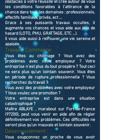
obstacles à votre réussite et crée autour de vous
les conditions favorables à l’attirance de la
chance dans tous les domaines : professionnels,
affectifs familiaux, privés, ect ...
Grace à ses puissants travaux occultes, il
augmente vos chances et vous aide aux jeux de
hasard (LOTO, PMU, GRATTAGE, ETC ...).
Il vous aide aussi à retrouver une vie sereine et
apaisée.
Travail / Commerce:
Vous êtes au chômage ? Vous avez des
problèmes avec votre employeur ? Votre
entreprise n’est plus du tout prospère ? Tout ceci
ne sera plus qu’un lointain souvenir. Vous êtes
en période de rupture professionnelle ? Vous
recherchez du travail ?
Vous avez des problèmes avec votre employeur
? Vous voulez une promotion ?
Votre entreprise est dans une situation
catastrophique ?
Maître ABLAYE , marabout sur Fort-de-France
(97200), peut vous venir en aide afin de régler
définitivement vos problèmes. Ces difficultés ne
seront plus qu’un mauvais et lointain souvenir.
Désenvoutement :
Vous soupçonnez un proche de vous avoir