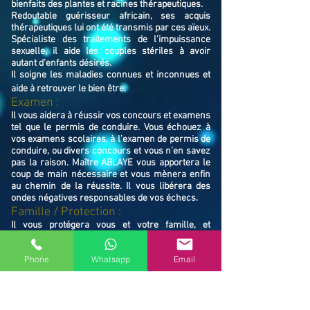
bienfaits des plantes et racines thérapeutiques.
Redoutable guérisseur africain, ses acquis
thérapeutiques lui ont été transmis par ces aïeux.
Spécialiste des traitements de l'impuissance
sexuelle, il aide les couples stériles à avoir
autant d'enfants désirés.
Il soigne les maladies connues et inconnues et
aide à retrouver le bien ê
tre.
Examen :
Il vous aidera à réussir vos concours et examens
tel que le permis de conduire. Vous échouez à
vos examens scolaires, à l’examen de permis de
conduire, ou divers concours et vous n’en savez
pas la raison. Maître ABLAYE vous apportera le
coup de main nécessaire et vous mènera enfin
au chemin de la réussite. Il vous libérera des
ondes négatives responsables de vos échecs.
Famille / Prot
ection :
Il vous protégera vous et votre famille, et
resserrera vos liens en cas de rupture familiale.
Ne restez pas avec vos souffrances, consultez le
Phone
Whatsapp
Email
Maître ABLAYE marabout médium à Bagneux
(92220), il vous trouvera la solution et vous
mettra sur le chemin de la réussite.
Contactez le, vous verrez de vous même la
puissance de ses actions et la dimension de son