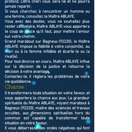
profond. L’être chéri vous sera lié et ne pourra
jamais repartir.
Si vous cherchez à rencontrer un homme ou
une femme, consultez le Maître ABLAYE.
Vous avez des doutes, vous ne souhaitez plus
rester célibataire, Maître ABLAYE vous apportera
le coup de pouce qu'il faut, pour mettre l'amour
sur votre chemin.
Grand marabout sur Bagneux (92220), le Maître
ABLAYE impose la fidélité à votre conjoint(e), au
mari ou à la femme infidèle et écarte le ou la
rival(e).
Pour tout divorce en cours, Maître ABLAYE influe
sur la décision de la justice et retourne la
décision à votre avantage.
Contactez-le, il règlera les problèmes de votre
vie quotidienne.
Chanse :
Il transformera toute situation en votre faveur, et
vous apportera la chance aux jeux. La grandeur
spirituelle du Maître ABLAYE, voyant marabout à
Bagneux (92220), maitre des sciences et travaux
occultes, aux dimensions spirituelles hors du
commun est capable de transformer toute
situation en votre faveur.
Il vous débarrasse des ondes négatives qui font