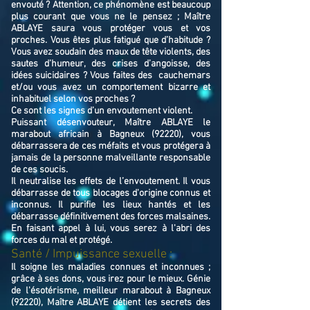
envouté ? Attention, ce phénomène est beaucoup
plus courant que vous ne le pensez ; Maître
ABLAYE saura vous protéger vous et vos
proches. Vous êtes plus fatigué que d’habitude ?
Vous avez soudain des maux de tête violents, des
sautes d’humeur, des crises d’angoisse, des
idées suicidaires ? Vous faites des cauchemars
et/ou vous avez un comportement bizarre et
inhabituel selon vos proches ?
Ce sont les signes d’un envoutement violent.
Puissant désenvouteur,
Maître
ABLAYE
le
marabout africain à Bagneux (92220),
v
ous
débarrassera de ces méfaits et vous protégera à
jamais de la personne malveillante responsable
de ces soucis.
Il neutralise les effets de l’envoutement. Il vous
débarrasse de tous blocages d'origine connus et
inconnus. Il purifie les lieux hantés et les
débarrasse définitivement des forces malsaines.
En faisant appel à lui, vous serez à l'abri des
forces du mal et protégé.
Santé / Impuissance sexuelle :
Il soigne les maladies connues et inconnues ;
grâce à ses dons, vous irez pour le mieux. Génie
de l'ésotérisme, meilleur marabout à Bagneux
(92220), Maître ABLAYE détient les secrets des