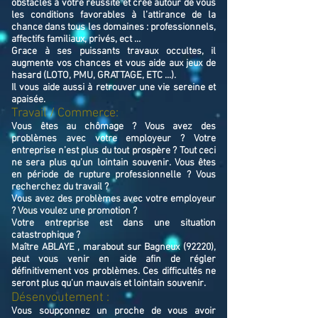
obstacles à votre réussite et crée autour de vous
les conditions favorables à l’attirance de la
chance dans tous les domaines : professionnels,
affectifs familiaux, privés, ect ...
Grace à ses puissants travaux occultes, il
augmente vos chances et vous aide aux jeux de
hasard (LOTO, PMU, GRATTAGE, ETC ...).
Il vous aide aussi à retrouver une vie sereine et
apaisée.
Travail / Commerce:
Vous êtes au chômage ? Vous avez des
problèmes avec votre employeur ? Votre
entreprise n’est plus du tout prospère ? Tout ceci
ne sera plus qu’un lointain souvenir. Vous êtes
en période de rupture professionnelle ? Vous
recherchez du travail ?
Vous avez des problèmes avec votre employeur
? Vous voulez une promotion ?
Votre entreprise est dans une situation
catastrophique ?
Maître ABLAYE , marabout sur Bagneux (92220),
peut vous venir en aide afin de régler
définitivement vos problèmes. Ces difficultés ne
seront plus qu’un mauvais et lointain souvenir.
Désenvoutement :
Vous soupçonnez un proche de vous avoir