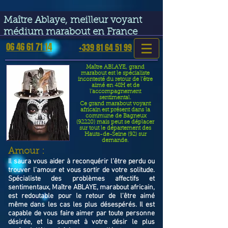
google-site-verification=VGmJoLJ1lBWcLcIytDH9NUlckDo5E-
YQp7SQYjUEuWE
Maître Ablaye, meilleur voyant
médium marabout en France
06 46 61 71 14
+339 81 64 51 99
Maître ABLAYE, grand
marabout est le spécialiste
incontesté du retour de l’être
aimé en 48H et de
l’accompagnement
sentimental.
Ce grand marabout voyant
africain est présent dans la
commune de Bagneux
(92220) mais peut se déplacer
sur tout le département des
Hauts-de-Seine (92) sur
demande.
​Amour :
Il saura vous aider à reconquérir l’être perdu ou
trouver l’amour et vous sortir de votre solitude.
Spécialiste des problèmes affectifs et
sentimentaux, Maître ABLAYE, marabout africain,
est redoutable pour le retour de l'être aimé
même dans les cas les plus désespérés. Il est
capable de vous faire aimer par toute personne
désirée, et la soumet à votre désir le plus