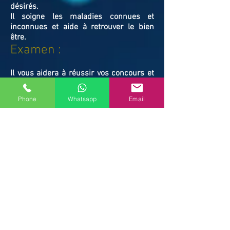
désirés.
Il soigne les maladies connues et
inconnues et aide à retrouver le bien
être.
Examen :
Il vous aidera à réussir vos concours et
examens tel que le permis de conduire.
Vous échouez à vos examens scolaires, à
Phone
Whatsapp
Email
l’examen de permis de conduire, ou
divers concours et vous n’en savez pas
la raison. Maître ABLAYE vous apportera
le coup de main nécessaire et vous
mènera enfin au chemin de la réussite.
Il vous libérera des ondes négatives
responsables de vos échecs.
Famille / Prot
ection :
Il vous protégera vous et votre famille, et
resserrera vos liens en cas de rupture
familiale.
Ne restez pas avec vos souffrances,