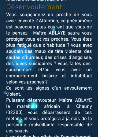
Désenvoutement :
Vous soupçonnez un proche de vous
avoir envouté ? Attention, ce phénomène
est beaucoup plus courant que vous ne
le pensez ; Maître ABLAYE saura vous
protéger vous et vos proches. Vous êtes
plus fatigué que d’habitude ? Vous avez
soudain des maux de tête violents, des
sautes d’humeur, des crises d’angoisse,
des idées suicidaires ? Vous faites des
cauchemars et/ou vous avez un
comportement bizarre et inhabituel
selon vos proches ?
Ce sont les signes d’un envoutement
violent.
Puissant désenvouteur,
Maître
ABLAYE
le marabout africain à Chauny
(02300),
v
ous débarrassera de ces
méfaits et vous protégera à jamais de la
personne malveillante responsable de
ces soucis.