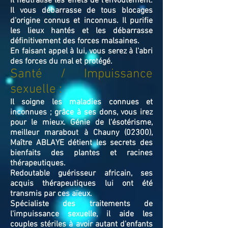
Il neutralise les effets de l’envoutement.
Il vous débarrasse de tous blocages
d'origine connus et inconnus. Il purifie
les lieux hantés et les débarrasse
définitivement des forces malsaines.
En faisant appel à lui, vous serez à l'abri
des forces du mal et protégé.
Santé / Impuissance
sexuelle :
Il soigne les maladies connues et
inconnues ; grâce à ses dons, vous irez
pour le mieux. Génie de l'ésotérisme,
meilleur marabout à Chauny (02300),
Maître ABLAYE détient les secrets des
bienfaits des plantes et racines
thérapeutiques.
Redoutable guérisseur africain, ses
acquis thérapeutiques lui ont été
transmis par ces aïeux.
Spécialiste des traitements de
l'impuissance sexuelle, il aide les
couples stériles à avoir autant d'enfants