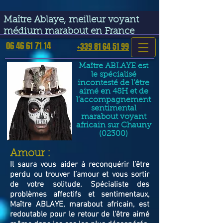
google-site-verification=VGmJoLJ1lBWcLcIytDH9NUlckDo5E-
YQp7SQYjUEuWE
Maître Ablaye, meilleur voyant
médium marabout en France
06 46 61 71 14
+339 81 64 51 99
Maître ABLAYE est
le spécialisé
incontesté de l’être
aimé en 48H et de
l’accompagnement
sentimental
marabout voyant
africain sur Chauny
(02300)
​Amour :
Il saura vous aider à reconquérir l’être
perdu ou trouver l’amour et vous sortir
de votre solitude. Spécialiste des
problèmes affectifs et sentimentaux,
Maître ABLAYE, marabout africain, est
redoutable pour le retour de l'être aimé