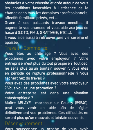
obstacles à votre réussite et crée autour de vous
les conditions favorables à l’attirance de la
chance dans tous les domaines : professionnels,
affectifs familiaux, privés, ect ...
Grace à ses puissants travaux occultes, il
augmente vos chances et vous aide aux jeux de
hasard (LOTO, PMU, GRATTAGE, ETC ...).
Il vous aide aussi à retrouver une vie sereine et
apaisée.
Travail / Commerce:
Vous êtes au chômage ? Vous avez des
problèmes avec votre employeur ? Votre
entreprise n’est plus du tout prospère ? Tout ceci
ne sera plus qu’un lointain souvenir. Vous êtes
en période de rupture professionnelle ? Vous
recherchez du travail ?
Vous avez des problèmes avec votre employeur
? Vous voulez une promotion ?
Votre entreprise est dans une situation
catastrophique ?
Maître ABLAYE , marabout sur Caudry (59540),
peut vous venir en aide afin de régler
définitivement vos problèmes. Ces difficultés ne
seront plus qu’un mauvais et lointain souvenir.
Désenvoutement :
Vous soupçonnez un proche de vous avoir