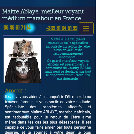
google-site-verification=VGmJoLJ1lBWcLcIytDH9NUlckDo5E-
YQp7SQYjUEuWE
Maître Ablaye, meilleur voyant
médium marabout en France
06 46 61 71 14
+339 81 64 51 99
Maître ABLAYE, grand
marabout est le spécialiste
incontesté du retour de l’être
aimé en 48H et de
l’accompagnement
sentimental.
Ce grand marabout voyant
africain est présent dans la
commune de Caudry (59540)
mais peut se déplacer sur tout
le département du Nord (59)
sur demande.
​Amour :
Il saura vous aider à reconquérir l’être perdu ou
trouver l’amour et vous sortir de votre solitude.
Spécialiste des problèmes affectifs et
sentimentaux, Maître ABLAYE, marabout africain,
est redoutable pour le retour de l'être aimé
même dans les cas les plus désespérés. Il est
capable de vous faire aimer par toute personne
désirée, et la soumet à votre désir le plus