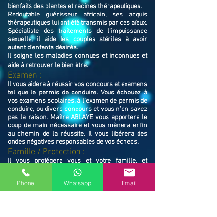
bienfaits des plantes et racines thérapeutiques.
Redoutable guérisseur africain, ses acquis
thérapeutiques lui ont été transmis par ces aïeux.
Spécialiste des traitements de l'impuissance
sexuelle, il aide les couples stériles à avoir
autant d'enfants désirés.
Il soigne les maladies connues et inconnues et
aide à retrouver le bien ê
tre.
Examen :
Il vous aidera à réussir vos concours et examens
tel que le permis de conduire. Vous échouez à
vos examens scolaires, à l’examen de permis de
conduire, ou divers concours et vous n’en savez
pas la raison. Maître ABLAYE vous apportera le
coup de main nécessaire et vous mènera enfin
au chemin de la réussite. Il vous libérera des
ondes négatives responsables de vos échecs.
Famille / Prot
ection :
Il vous protégera vous et votre famille, et
resserrera vos liens en cas de rupture familiale.
Ne restez pas avec vos souffrances, consultez le
Phone
Whatsapp
Email
Maître ABLAYE marabout médium à Caudry
(59540), il vous trouvera la solution et vous
mettra sur le chemin de la réussite.
Contactez le, vous verrez de vous même la