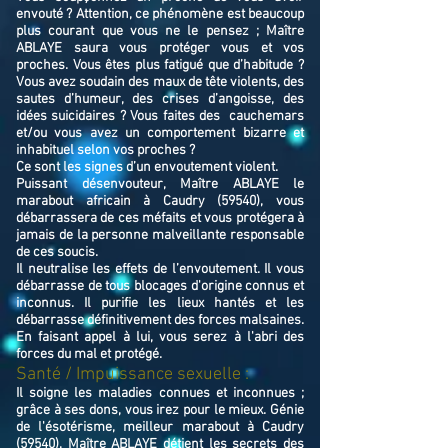
envouté ? Attention, ce phénomène est beaucoup
plus courant que vous ne le pensez ; Maître
ABLAYE saura vous protéger vous et vos
proches. Vous êtes plus fatigué que d’habitude ?
Vous avez soudain des maux de tête violents, des
sautes d’humeur, des crises d’angoisse, des
idées suicidaires ? Vous faites des cauchemars
et/ou vous avez un comportement bizarre et
inhabituel selon vos proches ?
Ce sont les signes d’un envoutement violent.
Puissant désenvouteur,
Maître
ABLAYE
le
marabout africain à Caudry (59540),
v
ous
débarrassera de ces méfaits et vous protégera à
jamais de la personne malveillante responsable
de ces soucis.
Il neutralise les effets de l’envoutement. Il vous
débarrasse de tous blocages d'origine connus et
inconnus. Il purifie les lieux hantés et les
débarrasse définitivement des forces malsaines.
En faisant appel à lui, vous serez à l'abri des
forces du mal et protégé.
Santé / Impuissance sexuelle :
Il soigne les maladies connues et inconnues ;
grâce à ses dons, vous irez pour le mieux. Génie
de l'ésotérisme, meilleur marabout à Caudry
(59540), Maître ABLAYE détient les secrets des