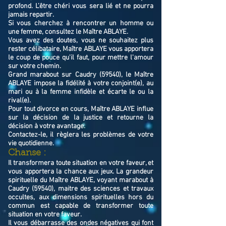
profond. L’être chéri vous sera lié et ne pourra
jamais repartir.
Si vous cherchez à rencontrer un homme ou
une femme, consultez le Maître ABLAYE.
Vous avez des doutes, vous ne souhaitez plus
rester célibataire, Maître ABLAYE vous apportera
le coup de pouce qu'il faut, pour mettre l'amour
sur votre chemin.
Grand marabout sur Caudry (59540), le Maître
ABLAYE impose la fidélité à votre conjoint(e), au
mari ou à la femme infidèle et écarte le ou la
rival(e).
Pour tout divorce en cours, Maître ABLAYE influe
sur la décision de la justice et retourne la
décision à votre avantage.
Contactez-le, il règlera les problèmes de votre
vie quotidienne.
Chanse :
Il transformera toute situation en votre faveur, et
vous apportera la chance aux jeux. La grandeur
spirituelle du Maître ABLAYE, voyant marabout à
Caudry (59540), maitre des sciences et travaux
occultes, aux dimensions spirituelles hors du
commun est capable de transformer toute
situation en votre faveur.
Il vous débarrasse des ondes négatives qui font