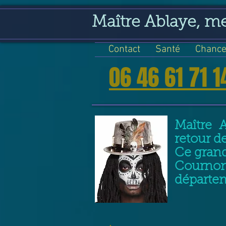
google-site-verification=VGmJoLJ1lBWcLcIytDH9NUlckDo5E-YQp7SQYjUEuWE
Maître Ablaye, m
Contact
Santé
Chance
06 46 61 71 1
Maître 
retour d
Ce grand
Cournon
départe