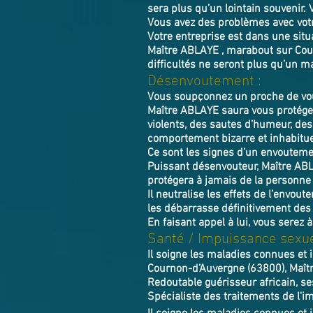
sera plus qu’un lointain souvenir.
Vous avez des problèmes avec vot
Votre entreprise est dans une situ
Maître ABLAYE , marabout sur Cour
difficultés ne seront plus qu’un ma
Désenvoutement :
Vous soupçonnez un proche de vou
Maître ABLAYE saura vous protéger
violents, des sautes d’humeur, de
comportement bizarre et inhabitue
Ce sont les signes d’un envoutemen
Puissant désenvouteur,
Maître
AB
protégera à jamais de la personne
Il neutralise les effets de l’envou
les débarrasse définitivement des
En faisant appel à lui, vous serez à
Santé / Impuissance sexue
Il soigne les maladies connues et 
Cournon-d’Auvergne (63800), Maîtr
Redoutable guérisseur africain, se
Spécialiste des traitements de l'im