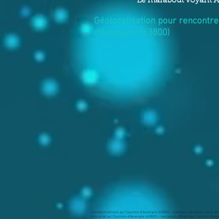
Le marabout voyant A
Géolocalisation pour rencontre
d’Auvergne (63800)
marabout africain sur Cournon-d’Auvergne (63800) - meilleur marabout retour êtr
être aimé sur Cournon-d’Auvergne (63800) - marabout efficace sur Cournon-d’Auv