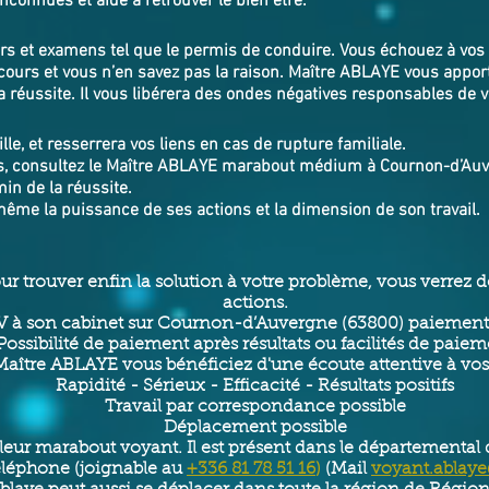
inconnues et aide à retrouver le bien ê
tre.
ours et examens tel que le permis de conduire. Vous échouez à vos
cours et vous n’en savez pas la raison. Maître ABLAYE vous appor
 réussite. Il vous libérera des ondes négatives responsables de 
lle, et resserrera vos liens en cas de rupture familiale.
s, consultez le Maître ABLAYE marabout médium à Cournon-d’Auver
in de la réussite.
même la puissance de ses actions et la dimension de son travail.
our trouver enfin la solution à votre problème, vous verrez
actions.
 à son cabinet sur Cournon-d’Auvergne (63800) paiements
Possibilité de paiement après résultats ou facilités de paie
aître ABLAYE vous bénéficiez d'une écoute attentive à vo
Rapidité - Sérieux - Efficacité - Résultats positifs
Travail par correspondance possible
Déplacement possible
lleur marabout voyant. Il est présent dans le départemental 
éléphone (joignable au
+336 81 78 51 16
)
(Mail
voyant.ablay