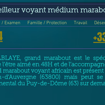
eilleur voyant médium marab
 / Examen
Famille / Protection
Travail
Dése
4
+3
ABLAYE, grand marabout est le spéci
e l’être aimé en 48H et de l’accompag
 marabout voyant africain est prése
-d’Auvergne (63800) mais peut se 
mental du Puy-de-Dôme (63) sur dem