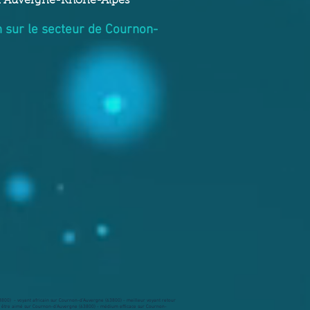
ion Auvergne-Rhône-Alpes
n sur le secteur de Cournon-
00) - voyant africain sur Cournon-d’Auvergne (63800) - meilleur voyant retour
r être aimé sur Cournon-d’Auvergne (63800) - médium efficace sur Cournon-