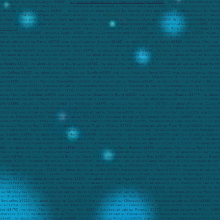
 africain Sur Cournon-d’Auvergne (63800) -
le grand marabout africain Sur Cournon-d’Auvergne (63800)
– marabout sérieux efficace sur Co
out sérieux Sur Cournon-d’Auvergne (63800) - marabout africain honnête Sur Cournon-d’Auvergne (63800) - marabout le plus proche meill
 être aimé Sur Cournon-d’Auvergne (63800) - meilleur médium retour être aimé Sur Cournon-d’Auvergne (63800) - médium africain Sur Cou
e (63800) . marabout Afrique sur Cournon-d’Auvergne (63800) , les pouvoirs occultes du et ses nombreux dons sont appréciés et sollicités sur
 du retour de l'être aimé sur Cournon-d’Auvergne (63800) . Marabout honnete sur Cournon-d’Auvergne (63800) , Grand voyant médium marabou
63800) . Avec grand marabout africain sur Cournon-d’Auvergne (63800) , marabout problème affectif sur Cournon-d’Auvergne (63800) . Conta
t en France
, marabout à Clermont-Ferrand (63100) , marabout à Cournon-d'Auvergne (63800) , marabout à Riom (63200) , marabout à Chamalières (63400) , marabout à Issoire (63500) , médium à Clermont-Ferrand (63100) , médium à Cournon-d'Auvergne (63800) , médium à Riom (63200) , médium à Chamalières (63400) , médium à Issoire (63500) , voyant à Clermont-Ferrand (63100) , voyant à Cournon-d'Auvergne (63800) , voyant à Riom (63200) , voyant à Chamalières (63400) , voyant à Issoire (63500) , marabout africain sur Aigueperse (63260) , marabout africain sur Aix-la-Fayette (63980) , marabout africain sur Ambert (63600) , marabout africain sur Antoingt (63340) , marabout africain sur Anzat-le-Luguet (63420) , marabout africain sur Apchat (63420) , marabout africain sur Arconsat (63250) , marabout africain sur Ardes (63420) , marabout africain sur Arlanc (63220) , marabout africain sur Ars-les-Favets (63700) , marabout africain sur Artonne (63460) , marabout africain sur Aubiat (63260) , marabout africain sur Aubière (63170) , marabout africain sur Aubusson-d'Auvergne (63120) , marabout africain sur Augerolles (63930) , marabout africain sur Augnat (63340) , marabout africain sur Aulhat-Flat (63500) , marabout africain sur Aulnat (63510) , marabout africain sur Aurières (63210) , marabout africain sur Authezat (63114) , marabout africain sur Auzat-la-Combelle (63570) , marabout africain sur Auzelles (63590) , marabout africain sur Avèze (63690) , marabout africain sur Ayat-sur-Sioule (63390) , marabout africain sur Aydat (63970) , marabout africain sur Baffie (63600) , marabout africain sur Bagnols (63810) , marabout africain sur Bansat (63570) , marabout africain sur Bas-et-Lezat (63310) , marabout africain sur Beaulieu (63570) , marabout africain sur Beaumont (63110) , marabout africain sur Beaumont-lès-Randan (63310) , marabout africain sur Beauregard-l'Évêque (63116) , marabout africain sur Beauregard-Vendon (63460) , marabout africain sur Bergonne (63500) , marabout africain sur Bertignat (63480) , marabout africain sur Besse-et-Saint-Anastaise (63610) , marabout africain sur Beurières (63220) , marabout africain sur Billom (63160) , marabout africain sur Biollet (63640) , marabout africain sur Blanzat (63112) , marabout africain sur Blot-l'Église (63440) , marabout africain sur Bongheat (63160) , marabout africain sur Bort-l'Étang (63190) , marabout africain sur Boudes (63340) , marabout africain sur Bourg-Lastic (63760) , marabout africain sur Bouzel (63910) , marabout africain sur Brassac-les-Mines (63570) , marabout africain sur Brenat (63500) , marabout africain sur Briffons (63820) , marabout africain sur Bromont-Lamothe (63230) , marabout africain sur Brousse (63490) , marabout africain sur Bulhon (63350) , marabout africain sur Busséol (63270) , marabout africain sur Bussières (63330) , marabout africain sur Bussières-et-Pruns (63260) , marabout africain sur Buxières-sous-Montaigut (63700) , marabout africain sur Cébazat (63118) , marabout africain sur Ceilloux (63520) , marabout africain sur Celles-sur-Durolle (63250) , marabout africain sur Ceyrat (63122) , marabout africain sur Ceyssat (63210) , marabout africain sur Chabreloche (63250) , marabout africain sur Chadeleuf (63320) , marabout africain sur Chalus (63340) , marabout africain sur Chamalières (63400) , marabout africain sur Chambaron sur Morge (63200) , marabout africain sur Chambon-sur-Dolore (63980) , marabout africain sur Chambon-sur-Lac (63790) , marabout africain sur Chaméane (63580) , marabout africain sur Champagnat-le-Jeune (63580) , marabout africain sur Champeix (63320) , marabout africain sur Champétières (63600) , marabout africain sur Champs (63440) , marabout africain sur Chanat-la-Mouteyre (63530) , marabout africain sur Chanonat (63450) , marabout africain sur Chapdes-Beaufort (63230) , marabout africain sur Chappes (63720) , marabout africain sur Chaptuzat (63260) , marabout africain sur Charbonnier-les-Mines (63340) , marabout africain sur Charbonnières-les-Varennes (63410) , marabout africain sur Charbonnières-les-Vieilles (63410) , marabout africain sur Charensat (63640) , marabout africain sur Charnat (63290) , marabout africain sur Chas (63160) , marabout africain sur Chassagne (63320) , marabout africain sur Chastreix (63680) , marabout africain sur Château-sur-Cher (63330) , marabout africain sur Châteaugay (63119) , marabout africain sur Châteauneuf-les-Bains (63390) , marabout africain sur Châtel-Guyon (63140) , marabout africain sur Châteldon (63290) , marabout africain sur Chaumont-le-Bourg (63220) , marabout africain sur Chauriat (63117) , marabout africain sur Chavaroux (63720) , marabout africain sur Chidrac (63320) , marabout africain sur Cisternes-la-Forêt (63740) , marabout africain sur Clémensat (63320) , marabout africain sur Clerlande (63720) , marabout africain sur Clermont-Ferrand (63000) , marabout africain sur Collanges (63340) , marabout africain sur Combrailles (63380) , marabout africain sur Combronde (63460) , marabout africain sur Compains (63610) , marabout africain sur Condat-en-Combraille (63380) , marabout africain sur Condat-lès-Montboissier (63490) , marabout africain sur Corent (63730) , marabout africain sur Coudes (63114) , marabout africain sur Courgoul (63320) , marabout africain sur Cournols (63450) , marabout africain sur Cournon-d'Auvergne (63800) , marabout africain sur Courpière (63120) , marabout africain sur Creste (63320) , marabout africain sur Crevant-Laveine (63350) , marabout africain sur Cros (63810) , marabout africain sur Culhat (63350) , marabout africain sur Cunlhat (63590) , marabout africain sur Dallet (63111) , marabout africain sur Dauzat-sur-Vodable (63340) , marabout africain sur Davayat (63200) , marabout africain sur Domaize (63520) , marabout africain sur Doranges (63220) , marabout africain sur Dorat (63300) , marabout africain sur Dore-l'Église (63220) , marabout africain sur Durmignat (63700) , marabout africain sur Durtol (63830) , marabout africain sur Échandelys (63980) , marabout africain sur Effiat (63260) , marabout africain sur Égliseneuve-d'Entraigues (63850) , marabout africain sur Égliseneuve-des-Liards (63490) , marabout africain sur Égliseneuve-près-Billom (63160) , marabout africain sur Églisolles 