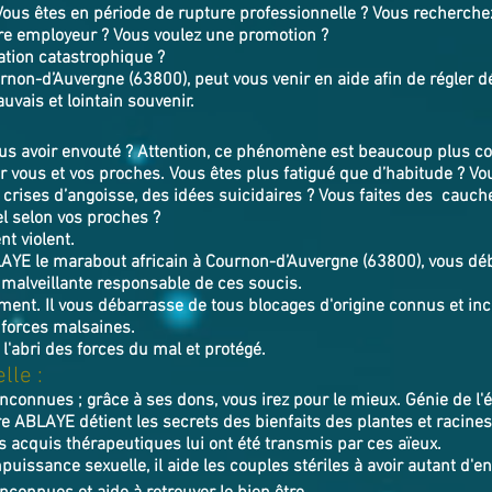
 Vous êtes en période de rupture professionnelle ? Vous recherchez
re employeur ? Vous voulez une promotion ?
ation catastrophique ?
non-d’Auvergne (63800), peut vous venir en aide afin de régler d
uvais et lointain souvenir.
s avoir envouté ? Attention, ce phénomène est beaucoup plus cou
 vous et vos proches. Vous êtes plus fatigué que d’habitude ? V
s crises d’angoisse, des idées suicidaires ? Vous faites des cauc
l selon vos proches ?
t violent.
LAYE
le marabout africain à Cournon-d’Auvergne (63800),
v
ous déb
 malveillante responsable de ces soucis.
tement. Il vous débarrasse de tous blocages d'origine connus et inco
 forces malsaines.
 l'abri des forces du mal et protégé.
lle :
inconnues ; grâce à ses dons, vous irez pour le mieux. Génie de l
e ABLAYE détient les secrets des bienfaits des plantes et racine
s acquis thérapeutiques lui ont été transmis par ces aïeux.
puissance sexuelle, il aide les couples stériles à avoir autant d'e