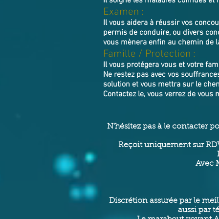
Il soigne les maladies connues et 
Examen :
Il vous aidera à réussir vos conc
permis de conduire, ou divers con
vous mènera enfin au chemin de la
Famille / Prot
ection :
Il vous protégera vous et votre fami
Ne restez pas avec vos souffrance
solution et vous mettra sur le chem
Contactez le, vous verrez de vous 
N'hésitez pas à le contacter p
Reçoit uniquement sur RDV
Avec M
Discrétion assurée par le mei
aussi par t