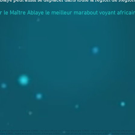
blaye peut aussi se déplacer dans toute la région de Rég
r le Maître Ablaye le meilleur marabout voyant africai
e aimé sur Cournon-d’Auvergne (63800) - marabout efficace sur Cournon-d’Auvergne (63800) - marabout sérieux sur Cournon-d’Auvergne (638
ergne (63800) - voyant sérieux sur Cournon-d’Auvergne (63800) - médium africain sur Cournon-d’Auvergne (63800) - meilleur médium retou