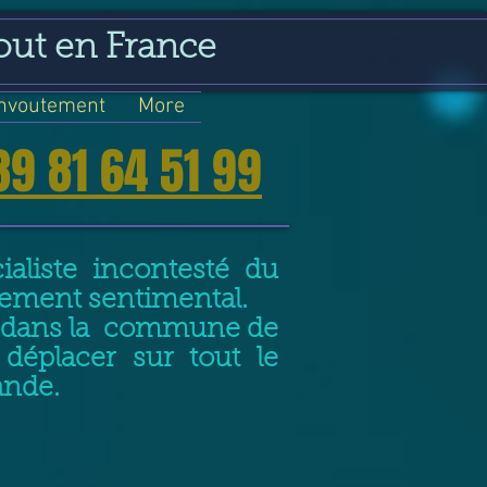
out en France
nvoutement
More
39 81 64 51 99
aliste incontesté du
nement sentimental.
nt dans la commune de
déplacer sur tout le
ande.