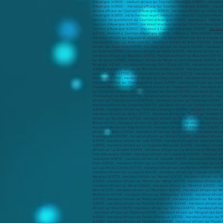
d’Auvergne (63800) - médium sérieux sur Cournon-d’Auvergne (63800) – marabout
d’Auvergne (63800) - marabout efficace Sur Cournon-d’Auvergne (63800) - marab
sérieux efficace sur Cournon-d’Auvergne (63800) , marabout africain sur retour
d’Auvergne (63800) , est le meilleur voyant médium marabout sur Cournon-d’Auvergn
dans leur vie quotidienne sur Cournon-d’Auvergne (63800) . marabout spécialiste
Cournon-d’Auvergne (63800) , marabout résultats rapide sur Cournon-d’Auvergne (
Cournon-d’Auvergne (63800) . marabout à Cournon-d’Auvergne (63800) , ,
Marabou