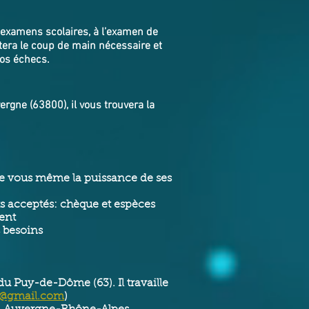
 examens scolaires, à l’examen de
tera le coup de main nécessaire et
vos échecs.
gne (63800), il vous trouvera la
 de vous même la puissance de ses
 acceptés: chèque et espèces
ment
s besoins
du Puy-de-Dôme (63). Il travaille
e@gmail.com
)