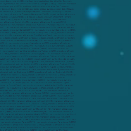
urnon-d’Auvergne (63800) , meilleur marabout retour être aimé Sur Cournon-
eur voyant retour être aimé Sur Cournon-d’Auvergne (63800) - meilleur marabout
rnon-d’Auvergne (63800) - meilleur médium retour être aimé Sur Cournon-
 Cournon-d’Auvergne (63800) , par celles et ceux qui rencontrent des difficultés
t africain sur Cournon-d’Auvergne (63800) . marabout résultats garantis sur
ctez le grand voyant de Cournon-d’Auvergne (63800) . voyant médium sérieux sur
(63840) , marabout africain sur Ennezat (63720) , marabout africain sur Entraigues (63720) , marabout africain sur Enval (63530) , marabout africain sur Escoutoux (63300) , marabout africain sur Espinasse (63390) , marabout africain sur Espinchal (63850) , marabout africain sur Espirat (63160) , marabout africain sur Estandeuil (63520) , marabout africain sur Esteil (63570) , marabout africain sur Fayet-le-Château (63160) , marabout africain sur Fayet-Ronaye (63630) , marabout africain sur Fernoël (63620) , marabout africain sur Fournols (63980) , marabout africain sur Gelles (63740) , marabout africain sur Gerzat (63360) , marabout africain sur Giat (63620) , marabout africain sur Gignat (63340) , marabout africain sur Gimeaux (63200) , marabout africain sur Glaine-Montaigut (63160) , marabout africain sur Gouttières (63390) , marabout africain sur Grandeyrolles (63320) , marabout africain sur Grandrif (63600) , marabout africain sur Grandval (63890) , marabout africain sur Herment (63470) , marabout africain sur Heume-l'Église (63210) , marabout africain sur Isserteaux (63270) , marabout africain sur Issoire (63500) , marabout africain sur Job (63990) , marabout africain sur Joze (63350) , marabout africain sur Jozerand (63460) , marabout africain sur Jumeaux (63570) , marabout africain sur La Bourboule (63150) , marabout africain sur La Celle (63620) , marabout africain sur La Cellette (63330) , marabout africain sur La Chapelle-Agnon (63590) , marabout africain sur La Chapelle-Marcousse (63420) , marabout africain sur La Chapelle-sur-Usson (63580) , marabout africain sur La Chaulme (63660) , marabout africain sur La Crouzille (63700) , marabout africain sur La Forie (63600) , marabout africain sur La Godivelle (63850) , marabout africain sur La Goutelle (63230) , marabout africain sur La Monnerie-le-Montel (63650) , marabout africain sur La Renaudie (63930) , marabout africain sur La Roche-Blanche (63670) , marabout africain sur La Roche-Noire (63800) , marabout africain sur La Sauvetat (63730) , marabout africain sur La Tour-d'Auvergne (63680) , marabout africain sur Labessette (63690) , marabout africain sur Lachaux (63290) , marabout africain sur Lamontgie (63570) , marabout africain sur Landogne (63380) , marabout africain sur Lapeyrouse (63700) , marabout africain sur Laps (63270) , marabout africain sur Laqueuille (63820) , marabout africain sur Larodde (63690) , marabout africain sur Lastic (63760) , marabout africain sur Le Breuil-sur-Couze (63340) , marabout africain sur Le Broc (63500) , marabout africain sur Le Brugeron (63880) , marabout africain sur Le Cendre (63670) , marabout africain sur Le Cheix (63200) , marabout africain sur Le Crest (63450) , marabout africain sur Le Monestier (63890) , marabout africain sur Le Quartier (63330) , marabout africain sur Le Vernet-Sainte-Marguerite (63710) , marabout africain sur Lempdes (63370) , marabout africain sur Lempty (63190) , marabout africain sur Les Ancizes-Comps (63770) , marabout africain sur Les Martres-d'Artière (63430) , marabout africain sur Les Martres-de-Veyre (63730) , marabout africain sur Les Pradeaux (63500) , marabout africain sur Lezoux (63190) , marabout africain sur Limons (63290) , marabout africain sur Lisseuil (63440) , marabout africain sur Loubeyrat (63410) , marabout africain sur Ludesse (63320) , marabout africain sur Lussat (63360) , marabout africain sur Luzillat (63350) , marabout africain sur Madriat (63340) , marabout africain sur Malauzat (63200) , marabout africain sur Malintrat (63510) , marabout africain sur Manglieu (63270) , marabout africain sur Manzat (63410) , marabout africain sur Marat (63480) , marabout africain sur Marcillat (63440) , marabout afr