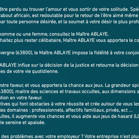
’être perdu ou trouver l’amour et vous sortir de votre solitude. Spé
bout africain, est redoutable pour le retour de l'être aimé même
par toute personne désirée, et la soumet à votre désir le plus profo
 homme ou une femme, consultez le Maître ABLAYE.
aitez plus rester célibataire, Maître ABLAYE vous apportera le co
rgne (63800), le Maître ABLAYE impose la fidélité à votre conjoi
ABLAYE influe sur la décision de la justice et retourne la décision
s problèmes de votre vie quotidienne.
votre faveur, et vous apportera la chance aux jeux. La grandeur sp
800), maitre des sciences et travaux occultes, aux dimensions 
tion en votre faveur.
ives qui font obstacles à votre réussite et crée autour de vous le
es domaines : professionnels, affectifs familiaux, privés, ect ...
ltes, il augmente vos chances et vous aide aux jeux de hasard (L
vie sereine et apaisée.
des problèmes avec votre employeur ? Votre entreprise n’est plus