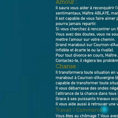
​Amour :
Il saura vous aider à reconquérir l
sentimentaux, Maître ABLAYE, mara
Il est capable de vous faire aimer 
pourra jamais repartir.
Si vous cherchez à rencontrer un
Vous avez des doutes, vous ne souh
mettre l'amour sur votre chemin.
Grand marabout sur Cournon-d’Auve
infidèle et écarte le ou la rival(e).
Pour tout divorce en cours, Maître 
Contactez-le, il règlera le
Chanse :
Il transformera toute situation en 
marabout à Cournon-d’Auvergne (63
capable de transformer toute situa
Il vous débarrasse des ondes négat
l’attirance de la chance dans tous l
Grace à ses puissants travaux occu
Il vous aide aussi à retrouver une 
Travail / Commerce:
Vous êtes au chômage ? Vous avez 