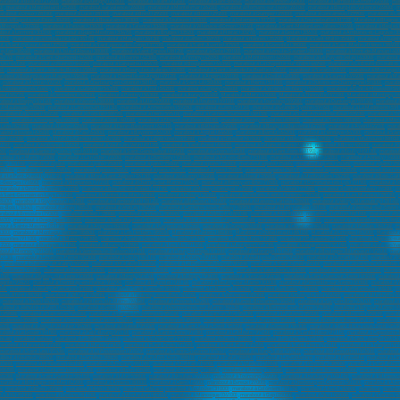
marabout à Beaune (21200)
,
marabout à Quetigny (21800)
,
marabout à Talant (21240)
,
marabout à Saint-Brieuc
,
marabout à Lannion (22300)
,
marabout à Lamballe-Armor (22400)
,
mar
0)
,
marabout à Montbéliard (25200)
,
marabout sur Valence (26000)
,
marabout à Montélimar (26200)
,
marabout à Romans-sur-lsère (26100)
,
marabout à Bourg-lès-Valence (26800)
,
m
arabout à Dreux (28100)
,
marabout à Lucé (28110)
,
marabout à Brest (29200)
,
marabout à Brest (29200)
,
marabout à Quimper (29000)
,
marabout à Concarneau (29900)
,
marabout à La
out à Bagnols-sur-Cèze (30200)
,
marabout à Beaucaire (30300)
,
marabout à Toulouse (31000)
,
marabout à Colomiers (31770)
,
marabout à Tournefeuille (31770)
,
Marabout à Blagnac
 Mérignac (33700)
,
marabout à Pessac (33600)
,
marabout à Talence (33400)
,
marabout à Villenave-d'Ornon (33140)
,
marabout à Saint-Médard-en-Jalles (33160)
,
marabout à Bègles 
bout à Lormont (33310)
,
marabout à Gujan-Mestras (33470)
,
marabout à Bruges (33520)
,
marabout à Floirac (33270)
,
marabout à Cestas (33610)
,
marabout à Ambarès-et-Lagrave (3
4110)
,
marabout à Castelnau-le-Lez (34170)
,
marabout à Mauguio (34130)
,
marabout à Lattes (34970)
,
marabout à Rennes (35200)
,
Marabout à Saint-Malo (35400)
,
marabout à Fougèr
t à Saint-Cyr-sur-Loire (37540)
,
marabout à Saint-pierre-des-Corps (37700)
,
marabout à Saint-Avertin (37550)
,
marabout à Grenoble (38000)
,
marabout à Saint-Martin-d'Hères (38400)
eylan (38240)
,
marabout à L'Isle-d'Abeau (38080)
,
marabout à Saint-Égrève (38120)
,
marabout à Dole (39100)
,
marabout à Lons-le-Saunier (39000)
,
marabout à Mont-de-Marsan (400
42170)
,
marabout à Saint-Chamond (42400)
,
marabout à Roanne (42300)
,
marabout à Firminy (42090)
,
marabout à Montbrison (42600)
,
marabout à Le Puy-en-Velay (43000)
,
marabout 
rtou (44120)
,
marabout à Couëron (44220)
,
marabout à Carquefou (44470)
,
marabout à Bouguenais (44340)
,
marabout à La Chapelle-sur-Erdre (44240)
,
marabout à La Baule-Escoublac
0)
,
marabout à Saint-Jean-de-Brave (45800)
,
marabout à Fleury-les-Aubrais (45400)
,
marabout à Saint-Jean-de-la-Ruelle (45140)
,
marabout à Saran (45140)
,
marabout à Montargis 
rabout à Beaupréau-en-Mauges (49600)
,
marabout à Chemillé-en-Anjou (49120)
,
marabout à Angers (49100)
,
marabout à Cholet (49300)
,
marabout à Saumur (49400)
,
marabout à Ma
,
marabout à Avrillé (49240)
,
marabout à Cherbourg-en-Cotentin (50100)
,
marabout à Saint-Lô (50000)
,
marabout à Reims (51100)
,
marabout à Châlons-en-Champagne (51000)
,
marabo
à Vandœuvre-lès-Nancy
,
marabout à Lunéville (54300)
,
marabout à Toul (54200)
,
marabout à Longwy (54400)
,
marabout à Villers-lès-Nancy (54600)
,
marabout à Pont-à-Mousson (54
eur (56270)
,
marabout à Hennebont (56700)
,
marabout à Pontivy (56300)
,
marabout à Auray (56400)
,
Marabout à Metz (57000)
,
Marabout à Thionville (57100)
,
Marabout à Montigny-l
about à Woippy (57140)
,
marabout à Nevers (58000)
,
marabout à Lille (59000)
,
marabout à Roubaix (59100)
,
marabout à Tourcoing (59200)
,
marabout à Dunkerque (59140)
,
marabout à
 à Maubeuge (59600)
,
marabout à Lambersart (59130)
,
marabout à Armentières (59280)
,
marabout à Loos (59120)
,
marabout à Grande-Synthe (59760)
,
marabout à La Madeleine (591
marabout à Denain (59220)
,
marabout à Ronchin (59790)
,
marabout à Hem (59510)
,
marabout à Faches-Thumesnil (59155)
,
marabout à Saint-Amand-les-Eaux (59230)
,
marabout à Si
000)
,
marabout à Compiègne (60200)
,
marabout à Creil (60100)
,
marabout à Nogent-sur-Oise (60180)
,
marabout à Crépy-en-Valois (60800)
,
marabout à Senlis (60300)
,
marabout à Méru
 Lens (62300)
,
marabout à Liévin (62800)
,
marabout à Hénin-Beaumont (62110)
,
marabout à Béthune (62400)
,
marabout à Bruay-la-Buissière (62700)
,
marabout à Avion (62210)
,
marab
about à Issoire (63500)
,
Marabout à Pau (64000)
,
marabout à Bayonne (64100)
,
marabout à Anglet (64600)
,
marabout à Biarritz (64200)
,
marabout à Hendaye (64700)
,
marabout à Sain
eim (67300)
,
marabout à Illkirch-Graffenstaden (67400)
,
marabout à Lingolsheim (67380)
,
marabout à Sélestat (67600)
,
marabout à Bischheim (67800)
,
marabout à Mulhouse (68100)
9100)
,
marabout à Vénissieux (69200)
,
marabout à Vaulx-en-Velin (69120)
,
marabout à Saint-Priest (69800)
,
marabout à Caluire-et-Cuire (69300)
,
marabout à Bron (69500)
,
marabout à 
60)
,
marabout à Sainte-Foy-lès-Lyon (69110)
,
marabout à Saint-Genis-Laval (69230)
,
marabout à Givors (69700)
,
marabout à Saint-Fons (69190)
,
marabout à Écully (69130)
,
marabout
rabout à Le Mans (72000)
,
marabout à La flèche (72200)
,
marabout à Chambéry (73000)
,
marabout à Aix-les-Bains (73100)
,
marabout à Albertville (73200)
,
marabout à Annecy (74000
lly (74150)
,
marabout à paris
,
marabout à paris (75001)
,
marabout à paris (75002)
,
marabout à paris (75003)
,
marabout à paris (75004)
,
marabout à paris (75005)
,
marabout à paris (75
(75014)
,
marabout à paris (75015)
,
marabout à paris (75016)
,
marabout à paris (75017)
,
marabout à paris (75018)
,
marabout à paris (75019)
,
marabout à paris (75020)
,
marabout à Le Hav
 à Le Petit-Quevilly (76140)
,
marabout à Mont-Saint-Aignan (76130)
,
marabout à Fécamp (76400)
,
marabout à Elbeuf (76500)
,
marabout à Montivilliers (76290)
,
marabout à Bois-Gui
t-Georges (77600)
,
marabout à Villeparisis (77270)
,
marabout à Champs-sur-Marne (77420)
,
marabout à Roissy-en-Brie (77680)
,
marabout à Dammarie-les-Lys (77190)
,
marabout à T
marabout à Ozoir-la-Ferrière (77330)
,
marabout à Brie-Comte-Robert (77170)
,
marabout à Moissy-Cramayel (77550)
,
marabout à Noisiel (77180)
,
marabout à Fontainebleau (77300)
,
m
à Saint-Germain-en-Laye (78100)
,
marabout à Mantes-la-Jolie (78200)
,
marabout à Poissy (78300)
,
marabout à Conflans-Sainte-Honorine (78700)
,
marabout à Les Mureaux (78130)
,
78400)
,
marabout à Guyancourt (78280)
,
marabout à Rambouillet (78120)
,
marabout à Élancourt (78990)
,
marabout à Maisons-Laffitte (78600)
,
marabout à Vélizy-Villacoublay (78140)
us-Bois (78340)
,
marabout à Limay (78520)
,
marabout à Viroflay (78220)
,
marabout à Carrières-sous-Poissy (78950)
,
marabout à Marly-le-Roi (78160)
,
marabout à Verneuil-sur-Seine 
rabout à Bressuire (79300)
,
marabout à Niort (79000)
,
marabout à Amiens (80000)
,
marabout à Abbeville (80100)
,
marabout à Albi (81000)
,
marabout à Castres (81100)
,
marabout à Ga
3600)
,
marabout à Draguignan (83300)
,
marabout à Saint-Raphaël (83700)
,
marabout à Six-Fours-les-Plages (83140)
,
marabout à La Garde (83130)
,
marabout à La Valette-du-Var (831
out à Sainte-Maxime (83120)
,
marabout à Avignon (84000)
,
marabout à Carpentras (84200)
,
marabout à Orange (84100)
,
marabout à Cavaillon (84300)
,
marabout à Pertuis (84120)
,
m
5300)
,
marabout à Montaigu-Vendée (85600)
,
marabout à Les Herbiers (85500)
,
Marabout à Poitiers (86000)
,
Marabout à Châtellerault (86100)
,
Marabout à Limoges (87000)
,
Marabout à
Essonnes (91100)
,
marabout à Massy (91300)
,
marabout à Sainte-Geneviève-des-Bois (91700)
,
marabout à Athis-Mons (91200)
,
marabout à Palaiseau (91120)
,
marabout à Vigneux-su
1220)
,
marabout à Étampes (91150)
,
marabout à Brunoy (91800)
,
marabout à Les Ulis (91940)
,
marabout à Montgeron (91230)
,
marabout à Longjumeau (91160)
,
marabout à Gif-sur-Yve
bout à Mennecy (91540)
,
marabout à Verrières-le-Buisson (91370)
,
marabout à Fleury-Mérogis (91700)
,
marabout à Morangis (91420)
,
marabout à Boulogne-Billancourt (92100)
,
mara
92130)
,
marabout à Levallois-Perret (92300)
,
marabout à Clichy (92110)
,
marabout à Antony (92160)
,
marabout à Neuilly-sur-Seine (92200)
,
marabout à Clamart (92140)
,
marabout à 
)
,
marabout à Châtenay-Malabry (92290)
,
marabout à Malakoff (92240)
,
marabout à Le Plessis-Robinson (92350)
,
marabout à Saint-Cloud (92210)
,
marabout à La Garenne-Colombes 
g-la-Reine (92340)
,
marabout à Chaville (92370)
,
marabout à Sceaux (92330)
,
marabout à Garches (92380)
,
marabout à Saint-Denis (93200)
,
marabout à Aubervilliers (93300)
,
Montre
3150)
,
marabout à Épinay-sur-Seine (93800)
,
marabout à Bondy (93140)
,
marabout à Bobigny (93000)
,
marabout à Sevran (93270)
,
marabout à Saint-Ouen-sur-Seine (93400)
,
marabout
epinte (93420)
,
marabout à Tremblay-en-France (93290)
,
marabout à Bagnolet (93170)
,
marabout à Neuilly-sur-Marne (93330)
,
marabout à Pierrefitte-sur-Seine (93380)
,
marabout à 
260)
,
marabout à Neuilly-Plaisance (93360)
,
marabout à Pré-Saint-Gervais (93310)
,
marabout à Le Bourget (93350)
,
marabout à Le Raincy (93340)
,
marabout à Villetaneuse (93430)
,
m
sons-Alfort (94700)
,
marabout à Villejuif (94800)
,
marabout à Fontenay-sous-Bois (94120)
,
marabout à Vincennes (94300)
,
marabout à Choisy-le-Roi (94600)
,
marabout à Alfortville (9
,
marabout à Thiais (94320)
,
marabout à Villiers-sur-Marne (94350)
,
marabout à Fresnes (94260)
,
marabout à Limeil-Brévannes (94450)
,
marabout à Sucy-en-Brie (94370)
,
marabout à 
rabout à Joinville-le-Pont (94340)
,
marabout à Gentilly (94250)
,
marabout à Chennevières-sur-Marne (94430)
,
marabout à Bonneuil-sur-Marne (94380)
,
marabout à Bry-sur-Marne (9
 (95800)
,
marabout à Sarcelles (95200)
,
marabout à Garges-lès-Gonesse (95140)
,
marabout à Franconville (95130)
,
marabout à Pontoise (95000)
,
marabout à Bezons (95870)
,
marabo
 Gonesse (95500)
,
marabout à Cormeilles-en-Parisis (95240)
,
marabout à Eaubonne (95600)
,
marabout à Saint-Ouen-l'Aumône (95310)
,
marabout à Deuil-la-Barre (95170)
,
marabout 
5520)
,
marabout à Jouy-le-Moutier (95280)
,
marabout à Vauréal (95490)
,
marabout à Saint-Leu-la-Forêt (95320)
,
marabout à Domont (95330)
,
marabout à Saint-Brice-sous-Forêt (9535
about à Le Gosier (97190)
,
marabout à Petit-Bourg (97170)
,
marabout à Sainte-Anne (97180)
,
marabout à Le Moule (97160)
,
marabout à Sainte-Rose (97115)
,
marabout à Capesterre-
ricain
,
marabout sérieux
,
marabout à Le Robert (97231)
,
marabout à Schœlcher (97233)
,
marabout à Ducos (97224)
,
marabout à Le François (97240)
,
marabout à Saint-Joseph (97212)
arabout à Macouria (97300)
,
marabout à Mana (97360)
,
marabout à Saint-Denis (97400)
,
marabout à Saint-Paul (97460)
,
marabout à Saint-Pierre (97410)
,
marabout à Le Tampon (97
marabout à Saint-Leu (97436)
,
marabout à La Possession (97419)
,
marabout à Sainte-Suzanne (97441)
,
marabout à L'Étang-Salé (97427)
,
marabout à Mamoudzou (97600)
,
marabout 
about à Nouméa (98849)
,
marabout à Dumbéa (98835)
,
marabout à Le Mont-Dore (98810)
,
marabout à Païta (98890)
,
marabout à La Condamine
,
marabout à Fontvieille
,
marabout à Lar
01000)
,
marabout à Montluçon (03100)
,
marabout à Annonay (07100)
,
marabout à Aurillac (15000)
,
marabout à Valence (26000)
,
marabout à Grenoble (38000)
,
marabout à Saint-Étien
(69200)
,
marabout à Vaulx-en-Velin (69120)
,
marabout à Bron (69500)
,
marabout à Chambéry (73000)
,
marabout à Annecy (74000)
,
marabout à Saint-Brieuc (22000)
,
marabout à Brest 
20200)
,
Marabout à Saint-Quentin (02100)
,
marabout à Lille (59800)
,
marabout à Roubaix (59100)
,
marabout à Tourcoing (59200)
,
marabout à Dunkerque (59140)
,
marabout à Villeneuv
marabout à Boulogne-sur-Mer (62200)
,
marabout à Amiens (80000)
,
marabout à Caen (14000)
,
marabout à Évreux (27000)
,
marabout à Cherbourg-en-Cotentin (50100)
,
marabout à Ale
ie
,
marabout à Nîmes (30000)
,
marabout à Alès (30100)
,
marabout efficace
,
marabout à Toulouse (31000)
,
marabout à Colomiers (31770)
,
marabout à Auch (32000)
,
marabout
,
marabou
 à Albi (81000)
,
marabout à Castres (81100)
,
marabout à Montauban (82000)
,
marabout à Manosque (04100)
,
marabout à Gap (05000)
,
marabout à Nice (06000)
,
marabout à Cannes (0