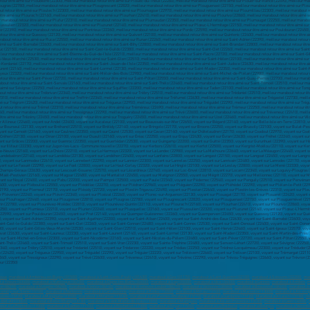
esse
,
marabout à Ambérieu-en-Bugey (01500)
,
marabout à Saint-Genis-Pouilly (01630)
,
marabout à Gex (01170)
,
marabout à Saint-Quentin (02100)
,
marabout à Soissons (02200)
,
mar
 à Yzeure (03400)
,
marabout à Manosque (04100)
,
marabout à Digne-les-Bains (04000)
,
marabout à Gap (05000)
,
marabout à Nice (06000)
,
marabout à Cannes
,
marabout à Antibes
,
m
e (06210)
,
marabout à Mougins (06250)
,
marabout à Vence (06140)
,
marabout à Villeneuve-Loubet (06270)
,
marabout à Valbonne (06560)
,
marabout à Beausoleil (06240)
,
marabout à
omilly-sur-Seine (10100)
,
marabout à Narbonne
,
marabout à Carcassonne
,
marabout à Rodez (12000)
,
marabout à Millau (12100)
,
marabout à Marseille (13000)
,
marabout à Aix-en-
rolles (13120)
,
Marabout à Marignane (13700)
,
marabout à Miramas (13140)
,
marabout à Les Pennes-Mirabeau (13170)
,
Marabout à Gardanne (13120)
,
Marabout à Allauch (13190)
,
ma
-Bel-Air (13320)
,
marabout à Berre-I'Étang (13130)
,
marabout à Saint-Martin-de-Crau (13310)
,
marabout à Martigues
,
marabout à Aix-en-Provence (13100)
,
marabout à Caen (14000)
,
out à La Rochelle (17000)
,
marabout à Saintes (17100)
,
marabout à Rochefort (17300)
,
marabout à Royan (17200)
,
marabout à La Rochelle
,
marabout à Bourges
,
marabout à Vierzon 