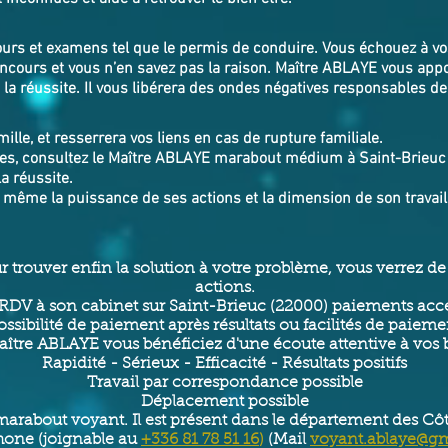
cours et examens tel que le permis de conduire. Vous échouez à v
ncours et vous n’en savez pas la raison. Maître ABLAYE vous app
a réussite. Il vous libérera des ondes négatives responsables de
mille, et resserrera vos liens en cas de rupture familiale.
es, consultez le Maître ABLAYE marabout médium à Saint-Brieuc (2
a réussite.
s même la puissance de ses actions et la dimension de son travail
ur trouver enfin la solution à votre problème, vous verrez 
actions.
RDV à son cabinet sur Saint-Brieuc (22000) paiements acce
ossibilité de paiement après résultats ou facilités de paieme
ître ABLAYE vous bénéficiez d'une écoute attentive à vos
Rapidité - Sérieux - Efficacité - Résultats positifs
Travail par correspondance possible
Déplacement possible
marabout voyant. Il est présent dans le département des Côtes
hone (joignable au
+336 81 78 51 16
)
(Mail
voyant.ablaye@g