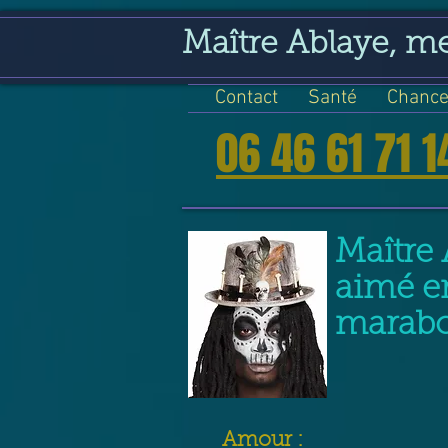
google-site-verification=VGmJoLJ1lBWcLcIytDH9NUlckDo5E-YQp7SQYjUEuWE
Maître Ablaye, m
Contact
Santé
Chance
06 46 61 71 1
Maître 
aimé e
marabou
​Amour :