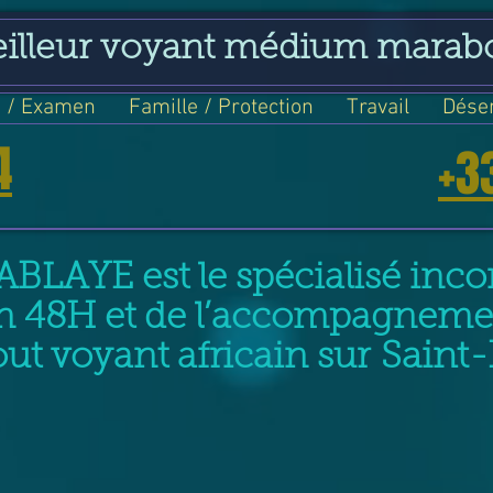
eilleur voyant médium marab
 / Examen
Famille / Protection
Travail
Dése
4
+3
ABLAYE est le spécialisé incon
n 48H et de l’accompagneme
t voyant africain sur
Saint-