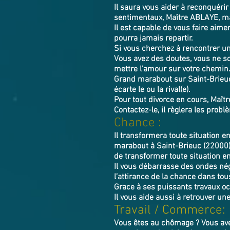
Il saura vous aider à reconquérir 
sentimentaux, Maître ABLAYE, mar
Il est capable de vous faire aimer
pourra jamais repartir.
Si vous cherchez à rencontrer 
Vous avez des doutes, vous ne so
mettre l'amour sur votre chemin
Grand marabout sur Saint-Brieuc (
écarte le ou la rival(e).
Pour tout divorce en cours, Maîtr
Contactez-le, il règlera les prob
Chance :
Il transformera toute situation e
marabout à Saint-Brieuc (22000)
de transformer toute situation en
Il vous débarrasse des ondes néga
l’attirance de la chance dans tous
Grace à ses puissants travaux oc
Il vous aide aussi à retrouver un
Travail / Commerce:
Vous êtes au chômage ? Vous avez