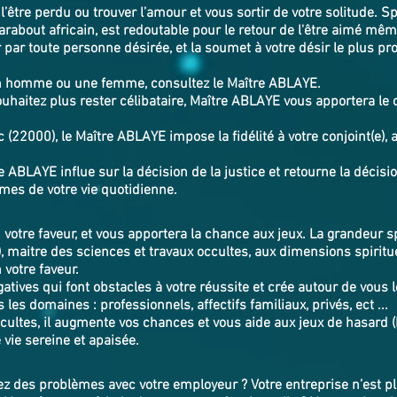
l’être perdu ou trouver l’amour et vous sortir de votre solitude. S
about africain, est redoutable pour le retour de l'être aimé mêm
 par toute personne désirée, et la soumet à votre désir le plus prof
un homme ou une femme, consultez le Maître ABLAYE.
uhaitez plus rester célibataire, Maître ABLAYE vous apportera le c
.
22000), le Maître ABLAYE impose la fidélité à votre conjoint(e), 
e ABLAYE influe sur la décision de la justice et retourne la décisi
lèmes de votre vie quotidienne.
n votre faveur, et vous apportera la chance aux jeux. La grandeur 
, maitre des sciences et travaux occultes, aux dimensions spiri
 votre faveur.
tives qui font obstacles à votre réussite et crée autour de vous l
 les domaines : professionnels, affectifs familiaux, privés, ect ...
cultes, il augmente vos chances et vous aide aux jeux de hasard (
e vie sereine et apaisée.
 des problèmes avec votre employeur ? Votre entreprise n’est plu