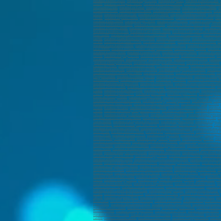
marabout à Bastia (20200)
,
marabout à Dijon (21000)
,
marabout à Dijon (21)
,
marabout à Cheôve (21300)
,
(24000)
,
marabout sur Bergerac (24100)
,
marabout sur Besançon (25000)
,
marabout sur Besançon (2500
sur Louviers (27400)
,
marabout sur Evreux
,
marabout à Chartres (28000)
,
marabout à Chartres (28000)
,
m
Douarnenez (29100)
,
marabout à Nîmes (30000)
,
marabout à Nîmes (30)
,
marabout à Alès (30100)
,
marab
(31270)
,
marabout à Balma (31130)
,
marabout à Auch (32000)
,
marabout à Bordeaux (33000)
,
marabout à
(33150)
,
marabout à Eysines (33320)
,
marabout à Libourne (33500)
,
marabout à Le Bouscat (33110)
,
mara
marabout à Sète (34200)
,
marabout à Agde (34300)
,
marabout à Lunel (34400)
,
marabout à Frontignan (3
marabout à Châteauroux (36000)
,
marabout à Tours (37000)
,
marabout à Joué-lès-Tours (37300)
,
marabou
marabout à Fontaine (38600)
,
marabout à Voiron (38500)
,
marabout à Villefontaine (380900)
,
marabout à M
Marabout à Vendôme (41100)
,
Marabout à Saint-Étienne (42000)
,
Marabout à Saint-Just-Saint-Rambert (
Rezé (44400)
,
marabout à Saint-Sébastien-sur-Loire (44230)
,
marabout à Orvault (44700)
,
marabout à Ve
(44980)
,
marabout à Saint-Brevin-les-piins (44250)
,
marabout à Orléans (45000)
,
marabout à Olivet (4516
(47300)
,
marabout à Marmande (47200)
,
marabout à Mende (48000)
,
marabout à Sèvremoine(49450)
,
ma
marabout à Loire-Authion (49250)
,
marabout à Montrevault-sur-Èvre (49110)
,
marabout à Trélazé (49800)
Laval (53000)
,
marabout à Château-Gontier-sur-Mayenne (53200)
,
marabout à Nancy (54000)
,
marabout 
marabout à Lorient (56100)
,
marabout à Vannes (56000)
,
marabout à Lanester (56600)
,
marabout à Ploem
(57970)
,
Marabout à Hayange (57700)
,
Marabout à Saint-Avold (57500)
,
Marabout à Fameck (57290)
,
Mar
marabout à Douai (59500)
,
marabout à Marcq-en-Barœul (59700)
,
marabout à Cambrai (59400)
,
marabout
,
marabout à Wasquehal (59290)
,
marabout à Coudekerque-Branche (59210)
,
marabout à Halluin (59250)
,
Haubourdin (59320)
,
marabout à Hautmont (59330)
,
marabout à Caudry (59540)
,
Marabout à Beauvais (60
Marabout à Calais (62100)
,
marabout à Arras (62000)
,
marabout à Boulogne-sur-Mer (62200)
,
marabout à
marabout à Cournon-d'Auvergne (63800)
,
marabout à Riom (63200)
,
marabout à Chamalières (63400)
,
mar
Perpignan (66000)
,
marabout à Strasbourg (67100)
,
marabout à Haguenau (67500)
,
marabout à Schiltigh
à Wittenheim (68270)
,
marabout à Rixheim (68170)
,
marabout à Lyon (69000)
,
marabout à Villeurbanne (6
marabout à Décines-Charpieu (69150)
,
marabout à Oullins (69600)
,
marabout à Tassin-la-Demi-Lune (691
Marabout à Mâcon (71000)
,
Marabout à Le Creusot (71200)
,
Marabout à Montceau-les-Mines (71300)
,
ma
(74300)
,
marabout à Sallanches (74700)
,
marabout à Saint-Julien-en-Genevois (74160)
,
marabout à Rumi
(75010)
,
marabout à paris (75011)
,
marabout à paris (75012)
,
marabout à paris (75013)
,
marabout à paris 
Étienne-du-Rouvray (76800)
,
marabout à Dieppe (76200)
,
marabout à Le Grand-Quevilly (76120)
,
marabout
marabout à Pontault-Combault (77340)
,
marabout à Savigny-le-Temple (77170)
,
marabout à Bussy-Sain
Montereau-Fault-Yonne (77130)
,
marabout à Le Mée-sur-Seine (77350)
,
marabout à Mitry-Mory (77290)
,
(77310)
,
Marabout en France
,
marabout à Versailles (78000)
,
marabout à Sartrouville (78500)
,
marabout 
(78180)
,
marabout à Le Chesnay-Rocquencourt (78150)
,
marabout à Plaisir (78370)
,
marabout à Chatou (
(78170)
,
marabout à Saint-Cyr-l'École (78210)
,
marabout à Maurepas (78310)
,
marabout à Les Clayes-so
marabout à Carrières-sur-Seine (78420)
,
marabout à Montesson (78360)
,
marabout à Thouars (79100)
,
ma
Toulon (83000)
,
marabout à La Seyne-sur-Mer (83500)
,
marabout à Hyères (83400)
,
marabout à Fréjus (8
Baume (83470)
,
marabout à Sanary-sur-Mer (83110)
,
marabout à Roquebrune-sur-Argens (83520)
,
marab
marabout à La Roche-sur-Yon (85000)
,
marabout à Les Sables-d'Olonne (85100)
,
marabout à Challans (8
Sens (89100)
,
Marabout à Belfort (90000)
,
Marabout à Évry-Courcouronnes (91000)
,
marabout à Corbeil-
Yerres (91330)
,
marabout à Draveil (91210)
,
marabout à Grigny (91350)
,
marabout à Brétigny-sur-Orge (9
marabout à Chilly-Mazarin (91380)
,
marabout à Juvisy-sur-Orge (91260)
,
marabout à Orsay (91400)
,
mara
marabout à Courbevoie (92400)
,
marabout à Rueil-Malmaison (92500)
,
marabout à Issy-les-Moulineaux (
Meudon (92360)
,
marabout à Puteaux (92800)
,
marabout à Bagneux (92220)
,
marabout à Châtillon (92320
Roses (92260)
,
marabout à Villeneuve-la-Garenne (92390)
,
marabout à Sèvres (92310)
,
marabout à Bour
(93700)
,
marabout à Noisy-le-Grand (93160)
,
marabout à Pantin (93500)
,
marabout à Le Blanc-Mesnil (9
marabout à Noisy-le-Sec (93130)
,
marabout à Gagny (93220)
,
marabout à Stains (93240)
,
marabout à Vill
marabout à Montfermeil (93370)
,
marabout à Les Pavillons-sous-Bois (93360)
,
marabout à Les Lilas (93
(94500)
,
marabout à Saint-Maur-des-Fossés (94100)
,
marabout à Ivry-sur-Seine (94200)
,
marabout à Mai
marabout à L'Haÿ-les-Roses (94240)
,
marabout à Cachan (94230)
,
marabout à Charenton-le-Pont (94220)
Villeneuve-le-Roi (94290)
,
marabout à Le Plessis-Trévise (94420)
,
marabout à Chevilly-Larue (94550)
,
ma
Maurice (94410)
,
marabout à La Queue-en-Brie (94510)
,
marabout à Argenteuil (95100)
,
marabout à Cergy
marabout à Villiers-le-Bel (95400)
,
marabout à Taverny (95150)
,
marabout à Sannois (95110)
,
marabout à
(95210)
,
marabout à Éragny (95610)
,
marabout à Soisy-sous-Montmorency (95230)
,
marabout à Osny (9
marabout à L'Isle-Adam (95290)
,
marabout à Les Abymes (97139)
,
marabout à Baie-Mahault (97122)
,
mar
Pointe-à-Pitre (97110)
,
marabout à Fort-de-France (97234)
,
marabout à Le Lamentin (97232)
,
marabout af
marabout à Saint-Laurent-du-Maroni (97320)
,
marabout à Matoury (97351)
,
marabout à Kourou (97310)
,
m
(97480)
,
marabout à Saint-Benoît (97470)
,
marabout à Le Port (97420)
,
marabout à Sainte-Marie (97438)
,
(98718)
,
marabout à Papeete (98713)
,
marabout à Moorea-Maiao (98728)
,
marabout à Paea (98711)
,
mar
Monte-Carlo
,
marabout à Ravin de Sainte-Dévote
,
marabout à La Rousse
,
Marabout à Bourg-en-Bresse (
Lyon (69000)
,
marabout à Villeurbanne (69100)
,
marabout à Saint-Priest (69290)
,
marabout à Vénissieux 
marabout à Lorient (56100)
,
marabout à Vannes (56000)
,
Marabout à Ajaccio (20000)
,
marabout à Bastia (
Beauvais (60000)
,
marabout à Compiègne (60200)
,
marabout à Calais (62100)
,
marabout à Arras (62000)
,
marabout à Narbonne (11100)
,
marabout à Carcassonne (11000)
,
marabout à Rodez (12000)
,
maraboutag
(46000)
,
marabout à Mende (48000)
,
marabout à Tarbes (65000)
,
marabout à Perpignan (66000)
,
marabout