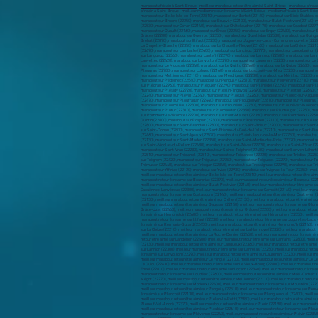
marabout africain à Saint-Brieuc
-
meilleur marabout retour être aimé à Saint-Brieuc
-
marabout africai
africain à Saint-Brieuc
-
meilleur médium retour être aimé à Saint-Brieuc
-
médium africain à Saint-Brie