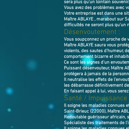
sera plus qu’un lointain souvenir
Vous avez des problèmes avec v
Votre entreprise est dans une si
Maître ABLAYE , marabout sur Sai
difficultés ne seront plus qu’un 
Désenvoutement :
Vous soupçonnez un proche de vo
Maître ABLAYE saura vous protég
violents, des sautes d’humeur, d
comportement bizarre et inhabit
Ce sont les signes d’un envoutem
Puissant désenvouteur,
Maître
A
protégera à jamais de la personn
Il neutralise les effets de l’envo
les débarrasse définitivement de
En faisant appel à lui, vous serez
Santé / Impuissance 
Il soigne les maladies connues e
Saint-Brieuc (22000), Maître ABL
Redoutable guérisseur africain, 
Spécialiste des traitements de l'
Il soigne les maladies connues et