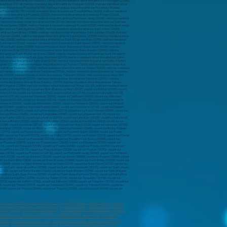
about à Laon (02000)
,
marabout à Château-Thierry (02400)
,
marabout à Tergnier (02700)
,
marabout à
arabout à Cagnes-sur-Mer
,
marabout à Grasse
,
marabout à Le Cannet
,
marabout à Menton (06500)
,
 Annonay (07100)
,
marabout à Aubenas (07200)
,
marabout à Charleville-Mézières (08000)
,
marabout
provence (13100)
,
marabout à Istres (13800)
,
marabout à Aubagne
,
marabout à Arles
,
marabout à
rabout à Châteauneuf-les-Martigues (13220)
,
marabout à Port-de-Bouc (13110)
,
marabout à
marabout à Hérouville-Saint-Clair (14200)
,
marabout à Lisieux (14100)
,
marabout à Vire Normandie
(18100)
,
marabout à Brive-la-Gaillarde (19100)
,
marabout à Tulle (19000)
,
marabout à Ajaccio
,