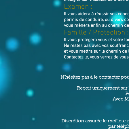
Examen :
Il vous aidera à réussir vos con
permis de conduire, ou divers co
vous mènera enfin au chemin de l
Famille / Prot
ection :
Il vous protégera vous et votre fa
Ne restez pas avec vos souffranc
et vous mettra sur le chemin de l
Contactez le, vous verrez de vou
N'hésitez pas à le contacter po
Reçoit uniquement sur 
P
Avec Ma
Discrétion assurée le meilleur 
par télép