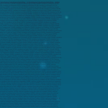
yant efficace voyant africain à Saint-Brieuc
-
voyant sérieux à voyant africain à Saint-Brieuc
-
médium
t sur Paimpol (22500), marabout sur Paule (22340), marabout sur Pédernec (22540), marabout sur Penguily (22510), marabout sur Penvénan (22710), marabout sur Perros-Guirec (22700), marabout sur Peumerit-Quintin (22480), marabout sur Plaine-Haute (22800), marabout sur Plaintel (22940), marabout sur Plancoët (22130), marabout sur Planguenoual (22400), marabout sur Pléboulle (22550), marabout sur Plédéliac (22270), marabout sur Plédran (22960), marabout sur Pléguien (22290), marabout sur Pléhédel (22290), marabout sur Plélan-le-Petit (22980), marabout sur Plélauff (22570), marabout sur Plélo (22170), marabout sur Plémet (22210), marabout sur Plémy (22150), marabout sur Plénée-Jugon (22640), marabout sur Pléneuf-Val-André (22370), marabout sur Plérin (22190), marabout sur Plerneuf (22170), marabout sur Plésidy (22720), marabout sur Pleslin-Trigavou (22490), marabout sur Plestan (22640), marabout sur Plestin-les-Grèves (22310), marabout sur Pleubian (22610), marabout sur Pleudaniel (22740), marabout sur Pleudihen-sur-Rance (22690), marabout sur Pleumeur-Bodou (22560), marabout sur Pleumeur-Gautier (22740), marabout sur Pléven (22130), marabout sur Plévenon (22240), marabout sur Plévin (22340), marabout sur Ploëzal (22260), marabout sur Plorec-sur-Arguenon (22130), marabout sur Plouagat (22170), marabout sur Plouaret (22420), marabout sur Plouasne (22830), marabout sur Ploubazlanec (22620), marabout sur Ploubezre (22300), marabout sur Plouëc-du-Trieux (22260), marabout sur Plouër-sur-Rance (22490), marabout sur Plouézec (22470), marabout sur Ploufragan (22440), marabout sur Plougonver (22810), marabout sur Plougras (22780), marabout sur Plougrescant (22820), marabout sur Plouguenast (22150), marabout sur Plouguernével (22110), marabout sur Plouguiel (22220), marabout sur Plouha (22580), marabout sur Plouisy (22200), marabout sur Ploulec'h (22300), marabout sur Ploumagoar (22970), marabout sur Ploumilliau (22300), marabout sur Plounérin (22780), marabout sur Plounévez-Moëdec (22810), marabout sur Plounévez-Quintin (22110), marabout sur Plourac'h (22160), marabout sur Plourhan (22410), marabout sur Plourivo (22860), marabout sur Plouvara (22170), marabout sur Plouzélambre (22420), marabout sur Pludual (22290), marabout sur Pluduno (22130), marabout sur Plufur (22310), marabout sur Plumaudan (22350), marabout sur Plumaugat (22250), marabout sur Plumieux (22210), marabout sur Plurien (22240), marabout sur Plusquellec (22160), marabout sur Plussulien (22320), marabout sur Pluzunet (22140), marabout sur Plœuc-L'Hermitage (22150), marabout sur Pommeret (22120), marabout sur Pommerit-Jaudy (22450), marabout sur Pommerit-le-Vicomte (22200), marabout sur Pont-Melvez (22390), marabout sur Pontrieux (22260), marabout sur Pordic (22590), marabout sur Pouldouran (22450), marabout sur Prat (22140), marabout sur Quemper-Guézennec (22260), marabout sur Quemperven (22450), marabout sur Quessoy (22120), marabout sur Quévert (22100), marabout sur Quintenic (22400), marabout sur Quintin (22800), marabout sur Rospez (22300), marabout sur Rostrenen (22110), marabout sur Rouillac (22250), marabout sur Ruca (22550), marabout sur Runan (22260), marabout sur Saint-Adrien (22390), marabout sur Saint-Agathon (22200), marabout sur Saint-Alban (22400), marabout sur Saint-André-des-Eaux (22630), marabout sur Saint-Barnabé (22600), marabout sur Saint-Bihy (22800), marabout sur Saint-Brandan (22800), marabout sur Saint-Brieuc (22000), marabout sur Saint-Caradec (22600), marabout sur Saint-Carné (22100), marabout sur Saint-Carreuc (22150), marabout sur Saint-Cast-le-Guildo (22380), marabout sur Saint-Clet (22260), marabout sur Saint-Connan (22480), marabout sur Saint-Connec (22530), marabout sur Saint-Denoual (22400), marabout sur Saint-Donan (22800), marabout sur Saint-Étienne-du-Gué-de-l'Isle (22210), marabout sur Saint-Fiacre (22720), marabout sur Saint-Gildas (22800), marabout sur Saint-Gilles-les-Bois (22290), marabout sur Saint-Gilles-Pligeaux (22480), marabout sur Saint-Gilles-Vieux-Marché (22530), marabout sur Saint-Glen (22510), marabout sur Saint-Hélen (22100), marabout sur Saint-Hervé (22460), marabout sur Saint-Igeaux (22570), marabout sur Saint-Jacut-de-la-Mer (22750), marabout sur Saint-Jean-Kerdaniel (22170), marabout sur Saint-Jouan-de-l'Isle (22350), marabout sur Saint-Judoce (22630), marabout sur Saint-Julien (22940), marabout sur Saint-Juvat (22630), marabout sur Saint-Launeuc (22230), marabout sur Saint-Laurent (22140), marabout sur Saint-Lormel (22130), marabout sur Saint-Maden (22350), marabout sur Saint-Martin-des-Prés (22320), marabout sur Saint-Maudan (22600), marabout sur Saint-Maudez (22980), marabout sur Saint-Mayeux (22320), marabout sur Saint-Méloir-des-Bois (22980), marabout sur Saint-Michel-de-Plélan (22980), marabout sur Saint-Michel-en-Grève (22300), marabout sur Saint-Nicodème (22160), marabout sur Saint-Nicolas-du-Pélem (22480), marabout sur Saint-Péver (22720), marabout sur Saint-Pôtan (22550), marabout sur Saint-Quay-Per