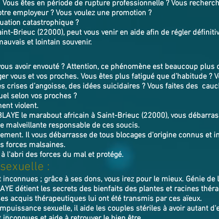
. Vous êtes en période de rupture professionnelle ? Vous recherch
otre employeur ? Vous voulez une promotion ?
tuation catastrophique ?
nt-Brieuc (22000), peut vous venir en aide afin de régler défini
mauvais et lointain souvenir.
us avoir envouté ? Attention, ce phénomène est beaucoup plus c
er vous et vos proches. Vous êtes plus fatigué que d’habitude ? 
es crises d’angoisse, des idées suicidaires ? Vous faites des ca
uel selon vos proches ?
ent violent.
BLAYE
le marabout africain à Saint-Brieuc (22000),
v
ous débarras
e malveillante responsable de ces soucis.
utement. Il vous débarrasse de tous blocages d'origine connus et in
s forces malsaines.
 à l'abri des forces du mal et protégé.
sexuelle :
t inconnues ; grâce à ses dons, vous irez pour le mieux. Génie de
AYE détient les secrets des bienfaits des plantes et racines thér
ses acquis thérapeutiques lui ont été transmis par ces aïeux.
impuissance sexuelle, il aide les couples stériles à avoir autant d'
 inconnues et aide à retrouver le bien être.