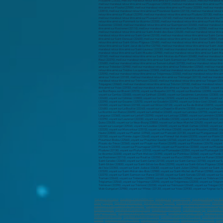
marabout en france
,
marabout à Valserhône (01)
,
marabout à Oyonnax (01100)
,
marabout à Bourg-en-Br
Chauny (02300)
,
marabout à Montluçon
,
marabout à Vichy (03200)
,
marabout à Moulins (03000)
,
marabout
marabout à Saint-Laurent-du-Var (06700)
,
marabout à Vallauris (06220)
,
marabout à Mandelieu-la-Napoul
à Sedan (08200)
,
marabout à Pamiers (09100)
,
marabout à Foix (09000)
,
marabout à Troyes
,
marabout à R
Martigues (13500)
,
marabout à Salon-de-Provence (13300)
,
marabout à La Ciotat (13600)
,
marabout à Vit
Châteaurenard (13160)
,
marabout à Tarascon (13150)
,
marabout à Fos-sur-Mer (13270)
,
marabout à Bouc
(14500)
,
marabout à Aurillac (15000)
,
marabout à Angoulême (16000)
,
marabout à Cognac (16100)
,
marab