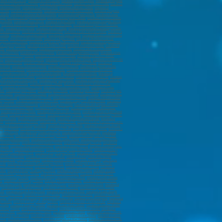
about à Dinan (22100
) ,
marabout à Plérin (22190)
,
marabout à Guéret (23000)
,
marabout à Périgueux
arabout sur Pierrelatte (26700)
,
marabout à Évreux (27000)
,
marabout sur Vernon (27200)
,
marabout
nderneau (29800)
,
marabout à Guipavas (29490)
,
marabout à Morlaix (29600)
,
marabout à
 (31700)
,
marabout à Muret (31600)
,
marabout à Plaisance-du-Touch (31830)
,
marabout à Cugnaux
(33130)
,
marabout à La Teste-de-Buch (33260)
,
marabout à Gradignan (33170)
,
marabout à Cenon
3440)
,
marabout à Blanquefort (33440)
,
marabout à Montpellier (34000)
,
marabout à Béziers (34500)
,
es (35300)
,
marabout à Bruz (35170)
,
marabout à Vitré (35500)
,
marabout à Cesson-Sévigné (35510)
,
,
marabout à Échirolles (38130)
,
marabout à Vienne (38200)
,
marabout à Bourgoin-Jallieu (38300)
,
00)
,
marabout à Dax (40100)
,
marabout à Blois (41000)
,
marabout à Romorantin-Lanthenay (41200)
,
à Nantes (44100)
,
marabout à Saint-Nazaire (44600)
,
marabout à Saint-Herblain (44800)
,
marabout à
 (44500)
,
marabout à Guérande (44350)
,
marabout à Pornic (44210)
,
marabout à Saint-Luce-sur-Loire
(45200)
,
marabout à Cahors (46000)
,
marabout à Agen (47000)
,
marabout à Villeneuve-sur-Lot
uges-sur-Loire (49620)
,
marabout à Segré-en-Anjou Bleu (49500)
,
marabout à Orée d’Anjou (49270)
,
ut à Épernay (51200)
,
marabout à Saint-Dizier (52100)
,
marabout à Chaumont (52000)
,
marabout à
700)
,
marabout à Laxou (54520)
,
marabout à Verdun (55100)
,
marabout à Bar-le-Duc (55000)
,
ès-Metz (57950)
,
Marabout à Forbach (57600)
,
Marabout à Sarreguemines (57200)
,
Marabout à Yutz
 Villeneuve-d'Ascq (59650)
,
marabout à Valenciennes (59300)
,
marabout à Wattrelos (59150)
,
10)
,
marabout à Hazebrouck (59190)
,
marabout à Mons-en-Barœul (59370)
,
marabout à Croix (59170)
n-le-Noble (59450)
,
marabout à Bailleul (59270)
,
marabout à Wattignies (59635)
,
marabout à
 (60110)
,
marabout à Alençon (61000)
,
marabout à Flers (61100)
,
marabout à Argentan (61200)
,
out à Carvin (62220)
,
marabout à Saint-Omer (62500)
,
marabout à Clermont-Ferrand (63100)
,
t-Jean-de-Luz (64500)
,
Marabout à Tarbes (65000)
,
Marabout à Lourdes (65100)
,
Marabout à
,
marabout à Colmar (68000)
,
marabout à Saint-Louis (68300)
,
marabout à Illzach (68110)
,
marabout
Villefranche-sur-Saône (69400)
,
marabout à Meyzieu (69330)
,
marabout à Rillieux-la-Pape (69140)
,
 à Francheville (69340)
,
marabout à Vesoul (70000)
,
Marabout à Chalon-sur-Saône (71100)
,
)
,
marabout à Annemasse (74100)
,
marabout à Thonon-les-Bains (74200)
,
marabout à Cluses
006)
,
marabout à paris (75007)
,
marabout à paris (75008)
,
marabout à paris (75009)
,
marabout à paris
re (76600)
,
marabout à Rouen (76000)
,
marabout à Sotteville-lès-Rouen (76300)
,
marabout à Saint-
llaume (76230)
,
marabout à Meaux (77100)
,
marabout à Chelles (77500)
,
marabout à Melun (77000)
,
orcy (77200)
,
marabout à Combs-la-Ville (77380)
,
marabout à Lagny-sur-Marne (77400)
,
marabout à
arabout à Coulommiers (77120)
,
marabout à Lognes (77180)
,
marabout à Saint-Fargeau-Ponthierry
marabout à Houilles (78800)
,
marabout à Trappes (78190)
,
marabout à Montigny-le-Bretonneux
,
marabout à Achères (78260)
,
marabout à Mantes-la-Ville (78200)
,
marabout à La Celle-Saint-Cloud
(78480)
,
marabout à Le Vésinet (78110)
,
marabout à Le Pecq (78230)
,
marabout à Bois-d'Arcy (78390)
,
illac (81600)
,
Marabout à Montauban (82000)
,
marabout à Castelsarrasin (82100)
,
Marabout à
60)
,
marabout à La Crau (83260)
,
marabout à Brignoles (83170)
,
marabout à Saint-Maximin-la-Sainte-
arabout à L'Isle-sur-la-Sorgue (84800)
,
marabout à Sorgues (84700)
,
marabout à Le Pontet (84130)
,
 Épinal (88000)
,
Marabout à Saint-Dié-des-Vosges (88100)
,
Marabout à Auxerre (89000)
,
Marabout à
r-Seine (91270)
,
marabout à Viry-Châtillon (91170)
,
marabout à Ris-Orangis (91130)
,
marabout à
tte (91190)
,
marabout à Saint-Michel-sur-Orge (91240)
,
marabout à Morsang-sur-Orge (91390)
,
bout à Nanterre (92000)
,
marabout à Asnières-sur-Seine (92600)
,
marabout à Colombes (92700)
,
Suresnes (92150)
,
marabout à Gennevilliers (92230)
,
marabout à Montrouge (92120)
,
marabout à
(92250)
,
marabout à Bois-Colombes (92270)
,
marabout à Vanves (92170)
,
marabout à Fontenay-aux-
uil (93100)
,
marabout à Aubervilliers
,
marabout à Aulnay-sous-Bois (93600)
,
marabout à Drancy
 à Rosny-sous-Bois (93110)
,
marabout à Livry-Gargan (93190)
,
marabout à La Courneuve (93120)
,
Villemomble (93250)
,
marabout à Romainville (93230)
,
marabout à Clichy-sous-Bois (93390)
,
arabout à Vitry-sur-Seine (94400)
,
marabout à Créteil (94000)
,
marabout à Champigny-sur-Marne
4140)
,
marabout à Villeneuve-Saint-Georges (94190)
,
marabout à Nogent-sur-Marne (94130)
,
Le Kremlin-Bicêtre (94270)
,
marabout à Orly (94310)
,
marabout à Arcueil (94110)
,
marabout à
4360)
,
marabout à Boissy-Saint-Léger (94470)
,
marabout à Valenton (94460)
,
marabout à Saint-
ut à Herblay-sur-Seine (95220)
,
marabout à Genainville (95420)
,
marabout à Ermont (95120)
,
à Montmorency (95160)
,
marabout à Montigny-lès-Cormeilles (95370)
,
marabout à Saint-Gratien
0)
,
marabout à Montmagny (95360)
,
Marabout à Arnouville (95400)
,
marabout à Persan (95340)
,
Belle-Eau (97130)
,
marabout à Morne-à-la'Eau (97111)
,
marabout à Lamentin (97129)
,
marabout à
,
marabout à Sainte-Marie (97230)
,
marabout à La Trinité (97220)
,
marabout à Cayenne (97300)
,
430)
,
marabout à Saint-André (97440)
,
marabout à Saint-Louis (97450)
,
marabout à Saint-Joseph
à Koungou (97690)
,
marabout à Dzaoudzi (97610)
,
marabout à Faa’a (98704)
,
marabout à Punaauia
votto
,
marabout à Jardin exotique
,
marabout à Monaco-Ville
,
marabout à Les Moneghetti
,
marabout à
ne (42000)
,
marabout à Le Puy-en-Velay (43000)
,
marabout à Clermont-Ferrand (63100)
,
marabout à
(29200)
,
marabout à Quimper (29000)
,
marabout à Saint-Malo (35400)
,
marabout à Rennes (35200)
,
e-d'Ascq (59650)
,
marabout à Wattrelos (59150)
,
marabout à Valenciennes (59300)
,
marabout à
nçon (61000)
,
marabout à Le Havre (76600)
,
marabout à Rouen (76000)
,
marabout à Pamiers (09100)
,
t à Montpellier (34000)
,
marabout à Béziers (34500)
,
marabout à Sète (34200)
,
marabout à Cahors
6150)
,
marabout à Antibes (06600)
,
marabout à Cagnes-sur-Mer (06800)
,
marabout à Grasse (06130)
,