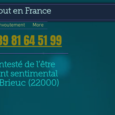
out en France
nvoutement
More
39 81 64 51 99
testé de l’être
nt sentimental
Brieuc (22000)