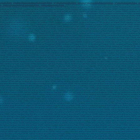
n à Saint-Brieuc
-
marabout efficace marabout africain à Saint-Brieuc
-
voyant africain à Saint-Brieuc
-
meilleur voyant retour être aimé à Saint-Brieuc
-
voyant africain à Saint-Brieuc
-
vo
uc
-
médium efficace médium africain à Saint-Brieuc
-
médium sérieux à Saint-Brieuc
- médium africain à Saint-Brieuc , marabout sur Allineuc (22460), marabout sur Andel (22400), marabout sur Aucaleuc (22100), marabout sur Beaussais-sur-Mer (22650), marabout sur Bégard (22140), marabout sur Belle-Isle-en-Terre (22810), marabout sur Berhet (22140), marabout sur Binic-Étables-sur-Mer (22520), marabout sur Bobital (22100), marabout sur Bon Repos sur Blavet (22570), marabout sur Boqueho (22170), marabout sur Bourbriac (22390), marabout sur Bourseul (22130), marabout sur Bréhand (22510), marabout sur Brélidy (22140), marabout sur Bringolo (22170), marabout sur Broons (22250), marabout sur Brusvily (22100), marabout sur Bulat-Pestivien (22160), marabout sur Calanhel (22160), marabout sur Callac (22160), marabout sur Calorguen (22100), marabout sur Camlez (22450), marabout sur Canihuel (22480), marabout sur Caouënnec-Lanvézéac (22300), marabout sur Carnoët (22160), marabout sur Caulnes (22350), marabout sur Caurel (22530), marabout sur Cavan (22140), marabout sur Châtelaudren (22170), marabout sur Coadout (22970), marabout sur Coatascorn (22140), marabout sur Coatréven (22450), marabout sur Coëtlogon (22210), marabout sur Coëtmieux (22400), marabout sur Cohiniac (22800), marabout sur Corlay (22320), marabout sur Corseul (22130), marabout sur Créhen (22130), marabout sur Dinan (22100), marabout sur Duault (22160), marabout sur Éréac (22250), marabout sur Erquy (22430), marabout sur Évran (22630), marabout sur Fréhel (22240), marabout sur Gausson (22150), marabout sur Glomel (22110), marabout sur Gomené (22230), marabout sur Gommenec'h (22290), marabout sur Gouarec (22570), marabout sur Goudelin (22290), marabout sur Grâce-Uzel (22460), marabout sur Grâces (22200), marabout sur Guenroc (22350), marabout sur Guerlédan (22530), marabout sur Guingamp (22200), marabout sur Guitté (22350), marabout sur Gurunhuel (22390), marabout sur Hémonstoir (22600), marabout sur Hénanbihen (22550), marabout sur Hénansal (22400), marabout sur Hengoat (22450), marabout sur Hénon (22150), marabout sur Hillion (22120), marabout sur Île-de-Bréhat (22870), marabout sur Illifaut (22230), marabout sur Jugon-les-Lacs - Commune nouvelle (22270), marabout sur Kerbors (22610), marabout sur Kerfot (22500), marabout sur Kergrist-Moëlou (22110), marabout sur Kerien (22480), marabout sur Kermaria-Sulard (22450), marabout sur Kermoroc'h (22140), marabout sur Kerpert (22480), marabout sur La Bouillie (22240), marabout sur La Chapelle-Blanche (22350), marabout sur La Chapelle-Neuve (22160), marabout sur La Chèze (22210), marabout sur La Harmoye (22320), marabout sur La Landec (22980), marabout sur La Malhoure (22640), marabout sur La Méaugon (22440), marabout sur La Motte (22600), marabout sur La Prénessaye (22210), marabout sur La Roche-Derrien (22450), marabout sur La Vicomté-sur-Rance (22690), marabout sur Lamballe (22400), marabout sur Lancieux (22770), marabout sur Landebaëron (22140), marabout sur Landébia (22130), marabout sur Landéhen (22400), marabout sur Lanfains (22800), marabout sur Langast (22150), marabout sur Langoat (22450), marabout sur Langrolay-sur-Rance (22490), marabout sur Languédias (22980), marabout sur Languenan (22130), marabout sur Langueux (22360), marabout sur Lanleff (22290), marabout sur Lanloup (22580), marabout sur Lanmérin (22300), marabout sur Lanmodez (22610), marabout sur Lannebert (22290), marabout sur Lannion (22300), marabout sur Lanrelas (22250), marabout sur Lanrivain (22480), marabout sur Lanrodec (22170), marabout sur Lantic (22410), marabout sur Lanvallay (22100), marabout sur Lanvellec (22420), marabout sur Lanvollon (22290), marabout sur Laurenan (22230), marabout sur Le Bodéo (22320), marabout sur Le Cambout (22210), marabout sur Le Faouët (22290), marabout sur Le Fœil (22800), marabout sur Le Haut-Corlay (22320), marabout sur Le Hinglé (22100), marabout sur Le Leslay (22800), marabout sur Le Mené (22330), marabout sur Le Merzer (22200), marabout sur Le Moustoir (22340), marabout sur Le Quillio (22460), marabout sur Le Quiou (22630), marabout sur Le Vieux-Bourg (22800), marabout sur Le Vieux-Marché (22420), marabout sur Les Champs-Géraux (22630), marabout sur Lescouët-Gouarec (22570), marabout sur Lézardrieux (22740), marabout sur Loc-Envel (22810), marabout sur Locarn (22340), marabout sur Loguivy-Plougras (22780), marabout sur Lohuec (22160), marabout sur Loscouët-sur-Meu (22230), marabout sur Louannec (22700), marabout sur Louargat (22540), marabout sur Loudéac (22600), marabout sur Maël-Carhaix (22340), marabout sur Maël-Pestivien (22160), marabout sur Magoar (22480), marabout sur Mantallot (22450), marabout sur Matignon (22550), marabout sur Mégrit (22270), marabout sur Mellionnec (22110), marabout sur Merdrignac (22230), marabout sur Mérillac (22230), marabout sur Merléac (22460), marabout sur Minihy-Tréguier (22220), marabout sur Moncontour (22510), marabout sur Morieux (22400), marabout sur Moustéru (22200), marabout sur Noyal (22400), marabout sur Pabu (22200), marabou