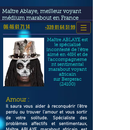
google-site-verification=VGmJoLJ1lBWcLcIytDH9NUlckDo5E-
YQp7SQYjUEuWE
Maître Ablaye, meilleur voyant
médium marabout en France
06 46 61 71 14
+339 81 64 51 99
Maître ABLAYE est
le spécialisé
incontesté de l’être
aimé en 48H et de
l’accompagneme
nt sentimental
marabout voyant
africain
sur
Bergerac
(24100)
​Amour :
Il saura vous aider à reconquérir l’être
perdu ou trouver l’amour et vous sortir
de votre solitude. Spécialiste des
problèmes affectifs et sentimentaux,
Maître ABLAYE, marabout africain, est