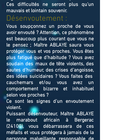
Ces difficultés ne seront plus qu’un
mauvais et lointain souvenir.
Désenvoutement :
Vous soupçonnez un proche de vous
avoir envouté ? Attention, ce phénomène
est beaucoup plus courant que vous ne
le pensez ; Maître ABLAYE saura vous
protéger vous et vos proches. Vous êtes
plus fatigué que d’habitude ? Vous avez
soudain des maux de tête violents, des
sautes d’humeur, des crises d’angoisse,
des idées suicidaires ? Vous faites des
cauchemars et/ou vous avez un
comportement bizarre et inhabituel
selon vos proches ?
Ce sont les signes d’un envoutement
violent.
Puissant désenvouteur,
Maître
ABLAYE
le marabout africain à Bergerac
(24100),
v
ous débarrassera de ces
méfaits et vous protégera à jamais de la
personne malveillante responsable de