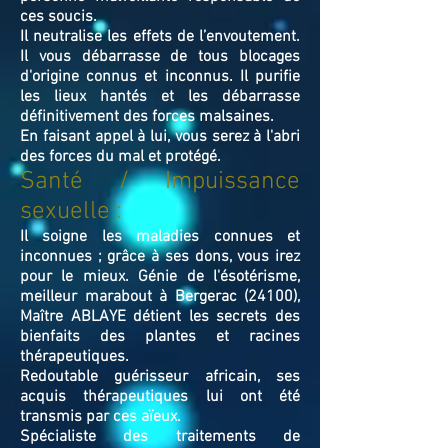
ces soucis.
Il neutralise les effets de l’envoutement.
Il vous débarrasse de tous blocages
d'origine connus et inconnus. Il purifie
les lieux hantés et les débarrasse
définitivement des forces malsaines.
En faisant appel à lui, vous serez à l'abri
des forces du mal et protégé.
Santé / Impuissance
sexuelle :
Il soigne les maladies connues et
inconnues ; grâce à ses dons, vous irez
pour le mieux. Génie de l'ésotérisme,
meilleur marabout à Bergerac (24100),
Maître ABLAYE détient les secrets des
bienfaits des plantes et racines
thérapeutiques.
Redoutable guérisseur africain, ses
acquis thérapeutiques lui ont été
transmis par ces aïeux.
Spécialiste des traitements de