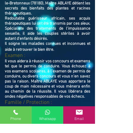
le-Bretonneux (78180), Maître ABLAYE détient les
secrets des bienfaits des plantes et racines
thérapeutiques.
Redoutable guérisseur africain, ses acquis
thérapeutiques lui ont été transmis par ces aïeux.
Spécialiste des traitements de l'impuissance
sexuelle, il aide les couples stériles à avoir
autant d'enfants désirés.
Il soigne les maladies connues et inconnues et
aide à retrouver le bien ê
tre.
Examen :
Il vous aidera à réussir vos concours et examens
tel que le permis de conduire. Vous échouez à
vos examens scolaires, à l’examen de permis de
conduire, ou divers concours et vous n’en savez
pas la raison. Maître ABLAYE vous apportera le
coup de main nécessaire et vous mènera enfin
au chemin de la réussite. Il vous libérera des
ondes négatives responsables de vos échecs.
Famille / Prot
ection :
Il vous protégera vous et votre famille, et
resserrera vos liens en cas de rupture familiale.
Ne restez pas avec vos souffrances, consultez le
Phone
Whatsapp
Email
Maître ABLAYE marabout médium à Montigny-le-
Bretonneux (78180), il vous trouvera la solution