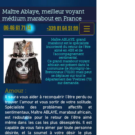
google-site-verification=VGmJoLJ1lBWcLcIytDH9NUlckDo5E-
YQp7SQYjUEuWE
Maître Ablaye, meilleur voyant
médium marabout en France
06 46 61 71 14
+339 81 64 51 99
Maître ABLAYE, grand
marabout est le spécialiste
incontesté du retour de l’être
aimé en 48H et de
l’accompagnement
sentimental.
Ce grand marabout voyant
africain est présent dans la
commune de Montigny-le-
Bretonneux (78180) mais peut
se déplacer sur tout le
département des Yvelines (78)
sur demande.
​Amour :
Il saura vous aider à reconquérir l’être perdu ou
trouver l’amour et vous sortir de votre solitude.
Spécialiste des problèmes affectifs et
sentimentaux, Maître ABLAYE, marabout africain,
est redoutable pour le retour de l'être aimé
même dans les cas les plus désespérés. Il est
capable de vous faire aimer par toute personne
désirée, et la soumet à votre désir le plus