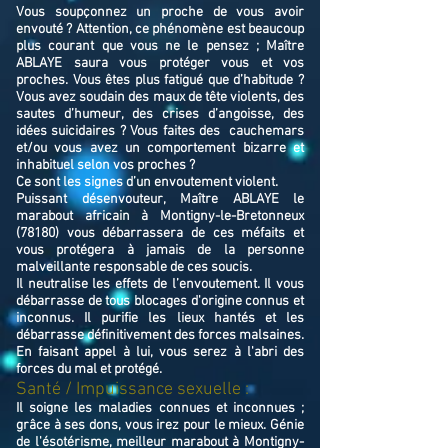
Vous soupçonnez un proche de vous avoir
envouté ? Attention, ce phénomène est beaucoup
plus courant que vous ne le pensez ; Maître
ABLAYE saura vous protéger vous et vos
proches. Vous êtes plus fatigué que d’habitude ?
Vous avez soudain des maux de tête violents, des
sautes d’humeur, des crises d’angoisse, des
idées suicidaires ? Vous faites des cauchemars
et/ou vous avez un comportement bizarre et
inhabituel selon vos proches ?
Ce sont les signes d’un envoutement violent.
Puissant désenvouteur,
Maître
ABLAYE
le
marabout africain à Montigny-le-Bretonneux
(78180)
v
ous débarrassera de ces méfaits et
vous protégera à jamais de la personne
malveillante responsable de ces soucis.
Il neutralise les effets de l’envoutement. Il vous
débarrasse de tous blocages d'origine connus et
inconnus. Il purifie les lieux hantés et les
débarrasse définitivement des forces malsaines.
En faisant appel à lui, vous serez à l'abri des
forces du mal et protégé.
Santé / Impuissance sexuelle :
Il soigne les maladies connues et inconnues ;
grâce à ses dons, vous irez pour le mieux. Génie
de l'ésotérisme, meilleur marabout à Montigny-