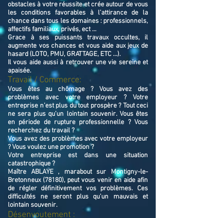
obstacles à votre réussite et crée autour de vous
les conditions favorables à l’attirance de la
chance dans tous les domaines : professionnels,
affectifs familiaux, privés, ect ...
Grace à ses puissants travaux occultes, il
augmente vos chances et vous aide aux jeux de
hasard (LOTO, PMU, GRATTAGE, ETC ...).
Il vous aide aussi à retrouver une vie sereine et
apaisée.
Travail / Commerce:
Vous êtes au chômage ? Vous avez des
problèmes avec votre employeur ? Votre
entreprise n’est plus du tout prospère ? Tout ceci
ne sera plus qu’un lointain souvenir. Vous êtes
en période de rupture professionnelle ? Vous
recherchez du travail ?
Vous avez des problèmes avec votre employeur
? Vous voulez une promotion ?
Votre entreprise est dans une situation
catastrophique ?
Maître ABLAYE , marabout sur Montigny-le-
Bretonneux (78180), peut vous venir en aide afin
de régler définitivement vos problèmes. Ces
difficultés ne seront plus qu’un mauvais et
lointain souvenir.
Désenvoutement :