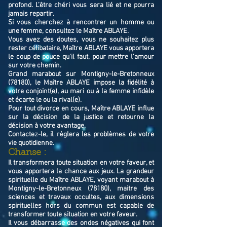
profond. L’être chéri vous sera lié et ne pourra
jamais repartir.
Si vous cherchez à rencontrer un homme ou
une femme, consultez le Maître ABLAYE.
Vous avez des doutes, vous ne souhaitez plus
rester célibataire, Maître ABLAYE vous apportera
le coup de pouce qu'il faut, pour mettre l'amour
sur votre chemin.
Grand marabout sur Montigny-le-Bretonneux
(78180), le Maître ABLAYE impose la fidélité à
votre conjoint(e), au mari ou à la femme infidèle
et écarte le ou la rival(e).
Pour tout divorce en cours, Maître ABLAYE influe
sur la décision de la justice et retourne la
décision à votre avantage.
Contactez-le, il règlera les problèmes de votre
vie quotidienne.
Chanse :
Il transformera toute situation en votre faveur, et
vous apportera la chance aux jeux. La grandeur
spirituelle du Maître ABLAYE, voyant marabout à
Montigny-le-Bretonneux (78180), maitre des
sciences et travaux occultes, aux dimensions
spirituelles hors du commun est capable de
transformer toute situation en votre faveur.
Il vous débarrasse des ondes négatives qui font