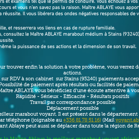
ours et examens tel que le permis de conduire. Vous échouez à vos
cours et vous n’en savez pas la raison. Maître ABLAYE vous appor
 réussite. Il vous libérera des ondes négatives responsables de 
lle, et resserrera vos liens en cas de rupture familiale.
, consultez le Maître ABLAYE marabout médium à Stains (93240), i
ussite.
même la puissance de ses actions et la dimension de son travail.
our trouver enfin la solution à votre problème, vous verrez
actions.
sur RDV à son cabinet sur Stains (93240) paiements accep
Possibilité de paiement après résultats ou facilités de paie
aître ABLAYE vous bénéficiez d'une écoute attentive à vo
Rapidité - Sérieux - Efficacité - Résultats positifs
Travail par correspondance possible
Déplacement possible
illeur marabout voyant. Il est présent dans le département d
 par téléphone (joignable au
+336 81 78 51 16
)
(Mail
voyant.a
nt Ablaye peut aussi se déplacer dans toute la région de 