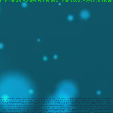
 le Maître Ablaye le meilleur marabout voyant africain
cace sur Stains (93240) - marabout sérieux sur Stains (93240) - voyant africain sur Stains (93240) - meilleur voyant retour être aimé sur Stains (93240) - marabout efficace sur Stains (
about africain Sur Stains (93240) - le grand marabout africain Sur Stains (93240) – marabout sérieux efficace sur Stains (93240) , meilleur marabout retour être aimé Sur Stains (9324
meilleur marabout sérieux efficace sur Stains (93240) , marabout africain sur retour être aimé Sur Stains (93240) - meilleur médium retour être aimé Sur Stains (93240) - médium africa
ombreux dons sont appréciés et sollicités sur Stains (93240) , par celles et ceux qui rencontrent des difficultés dans leur vie quotidienne sur Stains (93240) . marabout spécialiste du 
rapide sur Stains (93240) . Avec grand marabout africain sur Stains (93240) , marabout problème affectif sur Stains (93240) . Contactez le grand voyant de Stains (93240) . voyant médium
(91600)
,
marabout à Sainte-Geneviève-des-Bois (91700)
,
marabout à Athis-Mons (91200)
,
marabout à Palaiseau (91120)
,
marabout à Vigneux-sur-Seine (91270)
,
marabout à Viry-Châti
 à Brunoy (91800)
,
marabout à Les Ulis (91940)
,
marabout à Montgeron (91230)
,
marabout à Longjumeau (91160)
,
marabout à Gif-sur-Yvette (91190)
,
marabout à Saint-Michel-sur-Or
on (91370)
,
marabout à Fleury-Mérogis (91700)
,
marabout à Morangis (91420)
,
marabout à Boulogne-Billancourt (92100)
,
marabout à Nanterre (92000)
,
marabout à Asnières-sur-Sein
 (92110)
,
marabout à Antony (92160)
,
marabout à Neuilly-sur-Seine (92200)
,
marabout à Clamart (92140)
,
marabout à Suresnes (92150)
,
marabout à Gennevilliers (92230)
,
marabout 