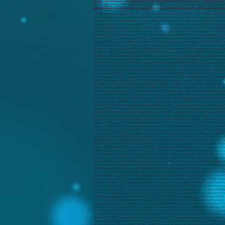
(92220)
,
marabout à Châtillon (92320)
,
marabout à Châtenay-Malabry (92290)
,
marabout à Malakoff (9224
Sèvres (92310)
,
marabout à Bourg-la-Reine (92340)
,
marabout à Chaville (92370)
,
marabout à Sceaux (92