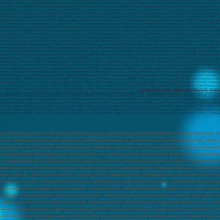
marabout à Stains (93240)
,
marabout à Villepinte (93420)
,
marabout
0)
,
marabout à Clichy-sous-Bois (93390)
,
marabout à Montfermeil (93370)
,
marabout à Les Pavillons-sous-Bois (93360)
,
marabout à Les Lilas (93260)
,
marabout à Neuilly-Plaisance 
Montreuil (93100) , voyant à Aulnay-sous-Bois (93600) , voyant à Drancy (93700) , voyant à Noisy-le-Grand (93160) , voyant à Pantin (93500) , voyant à Le Blanc-Mesnil (93150) , voyant à
voyant à La Courneuve (93120) , voyant à Noisy-le-Sec (93130) , voyant à Gagny (93220) , voyant à Stains (93240) , voyant à Villepinte (93420) , voyant à Tremblay-en-France (93290) , vo
Montfermeil (93370) , voyant à Les Pavillons-sous-Bois (93360) , voyant à Les Lilas (93260) , voyant à Neuilly-Plaisance (93360) , voyant à Pré-Saint-Gervais (93310) , voyant à Le Bourg
y (93700) , médium à Noisy-le-Grand (93160) , médium à Pantin (93500) , médium à Le Blanc-Mesnil (93150) , médium à Épinay-sur-Seine (93800) , médium à Bondy (93140) , médium à 
c (93130) , médium à Gagny (93220) , médium à Stains (93240) , médium à Villepinte (93420) , médium à Tremblay-en-France (93290) , médium à Bagnolet (93170) , médium à Neuilly-su
villons-sous-Bois (93360) , médium à Les Lilas (93260) , médium à Neuilly-Plaisance (93360) , médium à Pré-Saint-Gervais (93310) , médium à Le Bourget (93350) , médium à Le Raincy 
esse
,
marabout à Ambérieu-en-Bugey (01500)
,
marabout à Saint-Genis-Pouilly (01630)
,
marabout à Gex (01170)
,
marabout à Saint-Quentin (02100)
,
marabout à Soissons (02200)
,
mar
 à Yzeure (03400)
,
marabout à Manosque (04100)
,
marabout à Digne-les-Bains (04000)
,
marabout à Gap (05000)
,
marabout à Nice (06000)
,
marabout à Cannes
,
marabout à Antibes
,
m
e (06210)
,
marabout à Mougins (06250)
,
marabout à Vence (06140)
,
marabout à Villeneuve-Loubet (06270)
,
marabout à Valbonne (06560)
,
marabout à Beausoleil (06240)
,
marabout à
omilly-sur-Seine (10100)
,
marabout à Narbonne
,
marabout à Carcassonne
,
marabout à Rodez (12000)
,
marabout à Millau (12100)
,
marabout à Marseille (13000)
,
marabout à Aix-en-
rolles (13120)
,
Marabout à Marignane (13700)
,
marabout à Miramas (13140)
,
marabout à Les Pennes-Mirabeau (13170)
,
Marabout à Gardanne (13120)
,
Marabout à Allauch (13190)
,
ma
-Bel-Air (13320)
,
marabout à Berre-I'Étang (13130)
,
marabout à Saint-Martin-de-Crau (13310)
,
marabout à Martigues
,
marabout à Aix-en-Provence (13100)
,
marabout à Caen (14000)
,
out à La Rochelle (17000)
,
marabout à Saintes (17100)
,
marabout à Rochefort (17300)
,
marabout à Royan (17200)
,
marabout à La Rochelle
,
marabout à Bourges
,
marabout à Vierzon 
marabout à Beaune (21200)
,
marabout à Quetigny (21800)
,
marabout à Talant (21240)
,
marabout à Saint-Brieuc
,
marabout à Lannion (22300)
,
marabout à Lamballe-Armor (22400)
,
mar
0)
,
marabout à Montbéliard (25200)
,
marabout sur Valence (26000)
,
marabout à Montélimar (26200)
,
marabout à Romans-sur-lsère (26100)
,
marabout à Bourg-lès-Valence (26800)
,
m
arabout à Dreux (28100)
,
marabout à Lucé (28110)
,
marabout à Brest (29200)
,
marabout à Brest (29200)
,
marabout à Quimper (29000)
,
marabout à Concarneau (29900)
,
marabout à La
out à Bagnols-sur-Cèze (30200)
,
marabout à Beaucaire (30300)
,
marabout à Toulouse (31000)
,
marabout à Colomiers (31770)
,
marabout à Tournefeuille (31770)
,
Marabout à Blagnac
 Mérignac (33700)
,
marabout à Pessac (33600)
,
marabout à Talence (33400)
,
marabout à Villenave-d'Ornon (33140)
,
marabout à Saint-Médard-en-Jalles (33160)
,
marabout à Bègles 
bout à Lormont (33310)
,
marabout à Gujan-Mestras (33470)
,
marabout à Bruges (33520)
,
marabout à Floirac (33270)
,
marabout à Cestas (33610)
,
marabout à Ambarès-et-Lagrave (3
4110)
,
marabout à Castelnau-le-Lez (34170)
,
marabout à Mauguio (34130)
,
marabout à Lattes (34970)
,
marabout à Rennes (35200)
,
Marabout à Saint-Malo (35400)
,
marabout à Fougèr
t à Saint-Cyr-sur-Loire (37540)
,
marabout à Saint-pierre-des-Corps (37700)
,
marabout à Saint-Avertin (37550)
,
marabout à Grenoble (38000)
,
marabout à Saint-Martin-d'Hères (38400)
eylan (38240)
,
marabout à L'Isle-d'Abeau (38080)
,
marabout à Saint-Égrève (38120)
,
marabout à Dole (39100)
,
marabout à Lons-le-Saunier (39000)
,
marabout à Mont-de-Marsan (400
42170)
,
marabout à Saint-Chamond (42400)
,
marabout à Roanne (42300)
,
marabout à Firminy (42090)
,
marabout à Montbrison (42600)
,
marabout à Le Puy-en-Velay (43000)
,
marabout 
rtou (44120)
,
marabout à Couëron (44220)
,
marabout à Carquefou (44470)
,
marabout à Bouguenais (44340)
,
marabout à La Chapelle-sur-Erdre (44240)
,
marabout à La Baule-Escoublac
0)
,
marabout à Saint-Jean-de-Brave (45800)
,
marabout à Fleury-les-Aubrais (45400)
,
marabout à Saint-Jean-de-la-Ruelle (45140)
,
marabout à Saran (45140)
,
marabout à Montargis 
rabout à Beaupréau-en-Mauges (49600)
,
marabout à Chemillé-en-Anjou (49120)
,
marabout à Angers (49100)
,
marabout à Cholet (49300)
,
marabout à Saumur (49400)
,
marabout à Ma
,
marabout à Avrillé (49240)
,
marabout à Cherbourg-en-Cotentin (50100)
,
marabout à Saint-Lô (50000)
,
marabout à Reims (51100)
,
marabout à Châlons-en-Champagne (51000)
,
marabo
à Vandœuvre-lès-Nancy
,
marabout à Lunéville (54300)
,
marabout à Toul (54200)
,
marabout à Longwy (54400)
,
marabout à Villers-lès-Nancy (54600)
,
marabout à Pont-à-Mousson (54
eur (56270)
,
marabout à Hennebont (56700)
,
marabout à Pontivy (56300)
,
marabout à Auray (56400)
,
Marabout à Metz (57000)
,
Marabout à Thionville (57100)
,
Marabout à Montigny-l
about à Woippy (57140)
,
marabout à Nevers (58000)
,
marabout à Lille (59000)
,
marabout à Roubaix (59100)
,
marabout à Tourcoing (59200)
,
marabout à Dunkerque (59140)
,
marabout à
 à Maubeuge (59600)
,
marabout à Lambersart (59130)
,
marabout à Armentières (59280)
,
marabout à Loos (59120)
,
marabout à Grande-Synthe (59760)
,
marabout à La Madeleine (591
marabout à Denain (59220)
,
marabout à Ronchin (59790)
,
marabout à Hem (59510)
,
marabout à Faches-Thumesnil (59155)
,
marabout à Saint-Amand-les-Eaux (59230)
,
marabout à Si