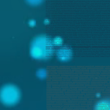
marabout à Pierrefitte-sur-Seine (93380)
,
marabout à Villemomble (93250)
,
marabout à Romainville (9323
(93340)
,
marabout à Villetaneuse (93430)
, voyant à Saint-Denis (93200) , voyant à Aubervilliers (93300) , 
voyant à Saint-Ouen-sur-Seine (93400) , voyant à Rosny-sous-Bois (93110) , voyant à Livry-Gargan (93190) , 
voyant à Villemomble (93250) , voyant à Romainville (93230) , voyant à Clichy-sous-Bois (93390) , voyant à 
médium à Aubervilliers (93300) , Montreuil (93100) , médium à Aulnay-sous-Bois (93600) , médium à Dranc
sous-Bois (93110) , médium à Livry-Gargan (93190) , médium à La Courneuve (93120) , médium à Noisy-le-Se
Romainville (93230) , médium à Clichy-sous-Bois (93390) , médium à Montfermeil (93370) , médium à Les Pa
marabout en france
,
marabout à Valserhône (01)
,
marabout à Oyonnax (01100)
,
marabout à Bourg-en-Br
Chauny (02300)
,
marabout à Montluçon
,
marabout à Vichy (03200)
,
marabout à Moulins (03000)
,
marabout
marabout à Saint-Laurent-du-Var (06700)
,
marabout à Vallauris (06220)
,
marabout à Mandelieu-la-Napoul
à Sedan (08200)
,
marabout à Pamiers (09100)
,
marabout à Foix (09000)
,
marabout à Troyes
,
marabout à R
Martigues (13500)
,
marabout à Salon-de-Provence (13300)
,
marabout à La Ciotat (13600)
,
marabout à Vit
Châteaurenard (13160)
,
marabout à Tarascon (13150)
,
marabout à Fos-sur-Mer (13270)
,
marabout à Bouc
(14500)
,
marabout à Aurillac (15000)
,
marabout à Angoulême (16000)
,
marabout à Cognac (16100)
,
marab
marabout à Bastia (20200)
,
marabout à Dijon (21000)
,
marabout à Dijon (21)
,
marabout à Cheôve (21300)
,
(24000)
,
marabout sur Bergerac (24100)
,
marabout sur Besançon (25000)
,
marabout sur Besançon (2500
sur Louviers (27400)
,
marabout sur Evreux
,
marabout à Chartres (28000)
,
marabout à Chartres (28000)
,
m
Douarnenez (29100)
,
marabout à Nîmes (30000)
,
marabout à Nîmes (30)
,
marabout à Alès (30100)
,
marab
(31270)
,
marabout à Balma (31130)
,
marabout à Auch (32000)
,
marabout à Bordeaux (33000)
,
marabout à
(33150)
,
marabout à Eysines (33320)
,
marabout à Libourne (33500)
,
marabout à Le Bouscat (33110)
,
mara
marabout à Sète (34200)
,
marabout à Agde (34300)
,
marabout à Lunel (34400)
,
marabout à Frontignan (3
marabout à Châteauroux (36000)
,
marabout à Tours (37000)
,
marabout à Joué-lès-Tours (37300)
,
marabou
marabout à Fontaine (38600)
,
marabout à Voiron (38500)
,
marabout à Villefontaine (380900)
,
marabout à M
Marabout à Vendôme (41100)
,
Marabout à Saint-Étienne (42000)
,
Marabout à Saint-Just-Saint-Rambert (
Rezé (44400)
,
marabout à Saint-Sébastien-sur-Loire (44230)
,
marabout à Orvault (44700)
,
marabout à Ve
(44980)
,
marabout à Saint-Brevin-les-piins (44250)
,
marabout à Orléans (45000)
,
marabout à Olivet (4516
(47300)
,
marabout à Marmande (47200)
,
marabout à Mende (48000)
,
marabout à Sèvremoine(49450)
,
ma
marabout à Loire-Authion (49250)
,
marabout à Montrevault-sur-Èvre (49110)
,
marabout à Trélazé (49800)
Laval (53000)
,
marabout à Château-Gontier-sur-Mayenne (53200)
,
marabout à Nancy (54000)
,
marabout 
marabout à Lorient (56100)
,
marabout à Vannes (56000)
,
marabout à Lanester (56600)
,
marabout à Ploem
(57970)
,
Marabout à Hayange (57700)
,
Marabout à Saint-Avold (57500)
,
Marabout à Fameck (57290)
,
Mar
marabout à Douai (59500)
,
marabout à Marcq-en-Barœul (59700)
,
marabout à Cambrai (59400)
,
marabout
,
marabout à Wasquehal (59290)
,
marabout à Coudekerque-Branche (59210)
,
marabout à Halluin (59250)
,