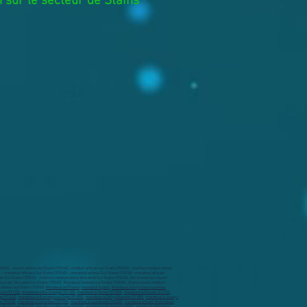
 sur le secteur de Stains
93240) - voyant sérieux sur Stains (93240) - médium africain sur Stains (93240) - meilleur médium retour
0) - marabout efficace Sur Stains (93240) - marabout sérieux Sur Stains (93240) - marabout africain
in Sur Stains (93240) - meilleur médium retour être aimé Sur Stains (93240) , est le meilleur voyant
retour de l'être aimé sur Stains (93240) . Marabout honnete sur Stains (93240) , Grand voyant médium
 sérieux sur Stains (93240),
Marabout en France
,
marabout à paris
,
Marabout à Évry-Courcouronnes
llon (91170)
,
marabout à Ris-Orangis (91130)
,
marabout à Yerres (91330)
,
marabout à Draveil (91210)
,
ge (91240)
,
marabout à Morsang-sur-Orge (91390)
,
marabout à Chilly-Mazarin (91380)
,
marabout à Juvisy-
e (92600)
,
marabout à Colombes (92700)
,
marabout à Courbevoie (92400)
,
marabout à Rueil-Malmaison
à Montrouge (92120)
,
marabout à Meudon (92360)
,
marabout à Puteaux (92800)
,
marabout à Bagneux