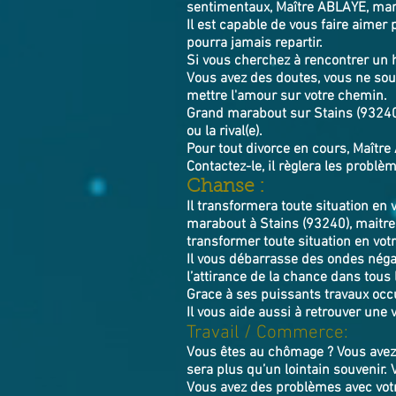
sentimentaux, Maître ABLAYE, mara
Il est capable de vous faire aimer 
pourra jamais repartir.
Si vous cherchez à rencontrer un
Vous avez des doutes, vous ne souh
mettre l'amour sur votre chemin.
Grand marabout sur Stains (93240), 
ou la rival(e).
Pour tout divorce en cours, Maître 
Contactez-le, il règlera le
Chanse :
Il transformera toute situation en 
marabout à Stains (93240), maitre
transformer toute situation en votr
Il vous débarrasse des ondes négat
l’attirance de la chance dans tous l
Grace à ses puissants travaux occu
Il vous aide aussi à retrouver une 
Travail / Commerce:
Vous êtes au chômage ? Vous avez 
sera plus qu’un lointain souvenir.
Vous avez des problèmes avec vot