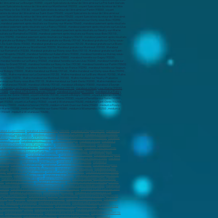
 à Tremblay-en-France (93290)
,
marabout à Bagnolet (93170)
,
marabout à Neuilly-sur-Marne (93330)
,
(93360)
,
marabout à Pré-Saint-Gervais (93310)
,
marabout à Le Bourget (93350)
,
marabout à Le Raincy
 Épinay-sur-Seine (93800) , voyant à Bondy (93140) , voyant à Bobigny (93000) , voyant à Sevran (93270) ,
yant à Bagnolet (93170) , voyant à Neuilly-sur-Marne (93330) , voyant à Pierrefitte-sur-Seine (93380) ,
et (93350) , voyant à Le Raincy (93340) , voyant à Villetaneuse (93430) , médium à Saint-Denis (93200) ,
Bobigny (93000) , médium à Sevran (93270) , médium à Saint-Ouen-sur-Seine (93400) , médium à Rosny-
r-Marne (93330) , médium à Pierrefitte-sur-Seine (93380) , médium à Villemomble (93250) , médium à
(93340) , médium à Villetaneuse (93430) ,
about à Laon (02000)
,
marabout à Château-Thierry (02400)
,
marabout à Tergnier (02700)
,
marabout à
arabout à Cagnes-sur-Mer
,
marabout à Grasse
,
marabout à Le Cannet
,
marabout à Menton (06500)
,
 Annonay (07100)
,
marabout à Aubenas (07200)
,
marabout à Charleville-Mézières (08000)
,
marabout
provence (13100)
,
marabout à Istres (13800)
,
marabout à Aubagne
,
marabout à Arles
,
marabout à
rabout à Châteauneuf-les-Martigues (13220)
,
marabout à Port-de-Bouc (13110)
,
marabout à
marabout à Hérouville-Saint-Clair (14200)
,
marabout à Lisieux (14100)
,
marabout à Vire Normandie
(18100)
,
marabout à Brive-la-Gaillarde (19100)
,
marabout à Tulle (19000)
,
marabout à Ajaccio
,
about à Dinan (22100
) ,
marabout à Plérin (22190)
,
marabout à Guéret (23000)
,
marabout à Périgueux
arabout sur Pierrelatte (26700)
,
marabout à Évreux (27000)
,
marabout sur Vernon (27200)
,
marabout
nderneau (29800)
,
marabout à Guipavas (29490)
,
marabout à Morlaix (29600)
,
marabout à
 (31700)
,
marabout à Muret (31600)
,
marabout à Plaisance-du-Touch (31830)
,
marabout à Cugnaux
(33130)
,
marabout à La Teste-de-Buch (33260)
,
marabout à Gradignan (33170)
,
marabout à Cenon
3440)
,
marabout à Blanquefort (33440)
,
marabout à Montpellier (34000)
,
marabout à Béziers (34500)
,
es (35300)
,
marabout à Bruz (35170)
,
marabout à Vitré (35500)
,
marabout à Cesson-Sévigné (35510)
,
,
marabout à Échirolles (38130)
,
marabout à Vienne (38200)
,
marabout à Bourgoin-Jallieu (38300)
,
00)
,
marabout à Dax (40100)
,
marabout à Blois (41000)
,
marabout à Romorantin-Lanthenay (41200)
,
à Nantes (44100)
,
marabout à Saint-Nazaire (44600)
,
marabout à Saint-Herblain (44800)
,
marabout à
 (44500)
,
marabout à Guérande (44350)
,
marabout à Pornic (44210)
,
marabout à Saint-Luce-sur-Loire
(45200)
,
marabout à Cahors (46000)
,
marabout à Agen (47000)
,
marabout à Villeneuve-sur-Lot
uges-sur-Loire (49620)
,
marabout à Segré-en-Anjou Bleu (49500)
,
marabout à Orée d’Anjou (49270)
,
ut à Épernay (51200)
,
marabout à Saint-Dizier (52100)
,
marabout à Chaumont (52000)
,
marabout à
700)
,
marabout à Laxou (54520)
,
marabout à Verdun (55100)
,
marabout à Bar-le-Duc (55000)
,
ès-Metz (57950)
,
Marabout à Forbach (57600)
,
Marabout à Sarreguemines (57200)
,
Marabout à Yutz
 Villeneuve-d'Ascq (59650)
,
marabout à Valenciennes (59300)
,
marabout à Wattrelos (59150)
,
10)
,
marabout à Hazebrouck (59190)
,
marabout à Mons-en-Barœul (59370)
,
marabout à Croix (59170)
n-le-Noble (59450)
,
marabout à Bailleul (59270)
,
marabout à Wattignies (59635)
,
marabout à