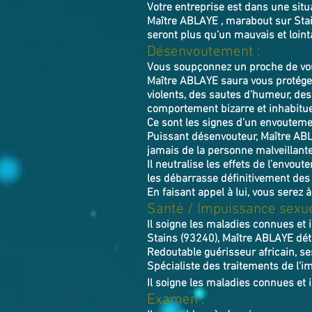
Votre entreprise est dans une situ
Maître ABLAYE , marabout sur Stain
seront plus qu’un mauvais et loint
Désenvoutement :
Vous soupçonnez un proche de vou
Maître ABLAYE saura vous protéger
violents, des sautes d’humeur, de
comportement bizarre et inhabitue
Ce sont les signes d’un envoutemen
Puissant désenvouteur,
Maître
AB
jamais de la personne malveillant
Il neutralise les effets de l’envou
les débarrasse définitivement des
En faisant appel à lui, vous serez à
Santé / Impuissance sexue
Il soigne les maladies connues et 
Stains (93240), Maître ABLAYE déti
Redoutable guérisseur africain, se
Spécialiste des traitements de l'im
Il soigne les maladies connues et 
Examen :