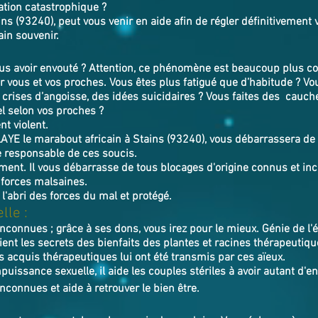
ation catastrophique ?
s (93240), peut vous venir en aide afin de régler définitivement 
ain souvenir.
s avoir envouté ? Attention, ce phénomène est beaucoup plus cou
 vous et vos proches. Vous êtes plus fatigué que d’habitude ? V
s crises d’angoisse, des idées suicidaires ? Vous faites des cauc
l selon vos proches ?
t violent.
LAYE
le marabout africain à Stains (93240),
v
ous débarrassera de 
e responsable de ces soucis.
tement. Il vous débarrasse de tous blocages d'origine connus et inco
 forces malsaines.
 l'abri des forces du mal et protégé.
lle :
inconnues ; grâce à ses dons, vous irez pour le mieux. Génie de l
ent les secrets des bienfaits des plantes et racines thérapeutiqu
s acquis thérapeutiques lui ont été transmis par ces aïeux.
puissance sexuelle, il aide les couples stériles à avoir autant d'e
inconnues et aide à retrouver le bien ê
tre.