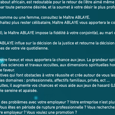
bout africain, est redoutable pour le retour de l'être aimé même
par toute personne désirée, et la soumet à votre désir le plus profo
 homme ou une femme, consultez le Maître ABLAYE.
aitez plus rester célibataire, Maître ABLAYE vous apportera le co
le Maître ABLAYE impose la fidélité à votre conjoint(e), au mari o
ABLAYE influe sur la décision de la justice et retourne la décision
s problèmes de votre vie quotidienne.
votre faveur, et vous apportera la chance aux jeux. La grandeur sp
 des sciences et travaux occultes, aux dimensions spirituelles 
e faveur.
ives qui font obstacles à votre réussite et crée autour de vous le
es domaines : professionnels, affectifs familiaux, privés, ect ...
ltes, il augmente vos chances et vous aide aux jeux de hasard (L
vie sereine et apaisée.
des problèmes avec votre employeur ? Votre entreprise n’est plus
 Vous êtes en période de rupture professionnelle ? Vous recherchez
re employeur ? Vous voulez une promotion ?