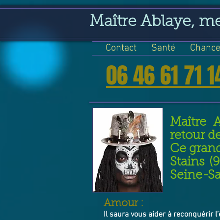
google-site-verification=VGmJoLJ1lBWcLcIytDH9NUlckDo5E-YQp7SQYjUEuWE
Maître Ablaye, m
Contact
Santé
Chance
06 46 61 71 1
Maître 
retour d
Ce grand
Stains (
Seine-Sa
​Amour :
Il saura vous aider à reconquérir l