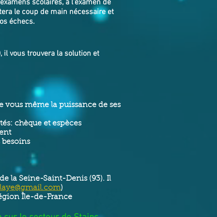
 examens scolaires, à l’examen de
tera le coup de main nécessaire et
vos échecs.
l vous trouvera la solution et
 de vous même la puissance de ses
tés: chèque et espèces
ment
s besoins
e la Seine-Saint-Denis (93). Il
blaye@gmail.com
)
Région Île-de-France