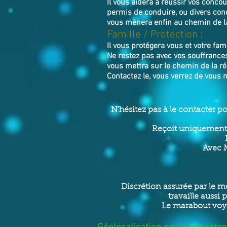
Il vous aidera à réussir vos conc
permis de conduire, ou divers con
vous mènera enfin au chemin de la
Famille / Prot
ection :
Il vous protégera vous et votre fami
Ne restez pas avec vos souffrances
vous mettra sur le chemin de la ré
Contactez le, vous verrez de vous 
N'hésitez pas à le contacter p
Reçoit uniquement 
Avec M
Discrétion assurée par le me
travaille aussi
Le marabout voya