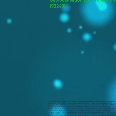
Géolocalisation pour rencontrer
(93240)
marabout africain sur Stains (93240) - meilleur marabout retour être aimé sur Stains (93240) - marabout effi
être aimé sur Stains (93240) - médium efficace sur Stains (93240) - médium sérieux sur Stains (93240) – mar
honnête Sur Stains (93240) - marabout le plus proche meilleur voyant retour être aimé Sur Stains (93240) - 
médium marabout sur Stains (93240) . marabout Afrique sur Stains (93240) , les pouvoirs occultes du et ses n
marabout africain sur Stains (93240) . marabout résultats garantis sur Stains (93240) , marabout résultats 
(91000)
,
marabout à Corbeil-Essonnes (91100)
,
marabout à Massy (91300)
,
marabout à Savigny-sur-Orge 
marabout à Grigny (91350)
,
marabout à Brétigny-sur-Orge (91220)
,
marabout à Étampes (91150)
,
marabout
sur-Orge (91260)
,
marabout à Orsay (91400) ,
marabout à Mennecy (91540)
,
marabout à Verrières-le-Buiss
(92500)
,
marabout à Issy-les-Moulineaux (92130)
,
marabout à Levallois-Perret (92300)
,
marabout à Clichy