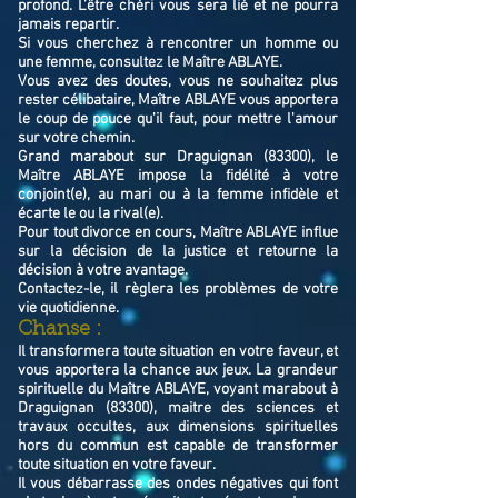
profond. L’être chéri vous sera lié et ne pourra
jamais repartir.
Si vous cherchez à rencontrer un homme ou
une femme, consultez le Maître ABLAYE.
Vous avez des doutes, vous ne souhaitez plus
rester célibataire, Maître ABLAYE vous apportera
le coup de pouce qu'il faut, pour mettre l'amour
sur votre chemin.
Grand marabout sur Draguignan (83300), le
Maître ABLAYE impose la fidélité à votre
conjoint(e), au mari ou à la femme infidèle et
écarte le ou la rival(e).
Pour tout divorce en cours, Maître ABLAYE influe
sur la décision de la justice et retourne la
décision à votre avantage.
Contactez-le, il règlera les problèmes de votre
vie quotidienne.
Chanse :
Il transformera toute situation en votre faveur, et
vous apportera la chance aux jeux. La grandeur
spirituelle du Maître ABLAYE, voyant marabout à
Draguignan (83300), maitre des sciences et
travaux occultes, aux dimensions spirituelles
hors du commun est capable de transformer
toute situation en votre faveur.
Il vous débarrasse des ondes négatives qui font