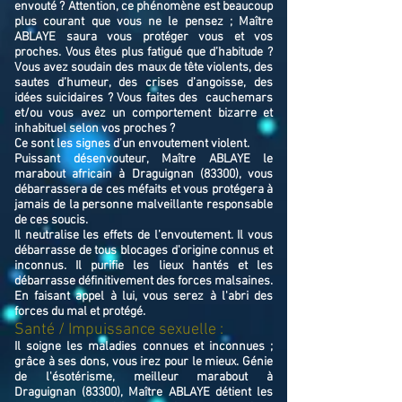
envouté ? Attention, ce phénomène est beaucoup
plus courant que vous ne le pensez ; Maître
ABLAYE saura vous protéger vous et vos
proches. Vous êtes plus fatigué que d’habitude ?
Vous avez soudain des maux de tête violents, des
sautes d’humeur, des crises d’angoisse, des
idées suicidaires ? Vous faites des cauchemars
et/ou vous avez un comportement bizarre et
inhabituel selon vos proches ?
Ce sont les signes d’un envoutement violent.
Puissant désenvouteur,
Maître
ABLAYE
le
marabout africain à Draguignan (83300),
v
ous
débarrassera de ces méfaits et vous protégera à
jamais de la personne malveillante responsable
de ces soucis.
Il neutralise les effets de l’envoutement. Il vous
débarrasse de tous blocages d'origine connus et
inconnus. Il purifie les lieux hantés et les
débarrasse définitivement des forces malsaines.
En faisant appel à lui, vous serez à l'abri des
forces du mal et protégé.
Santé / Impuissance sexuelle :
Il soigne les maladies connues et inconnues ;
grâce à ses dons, vous irez pour le mieux. Génie
de l'ésotérisme, meilleur marabout à
Draguignan (83300), Maître ABLAYE détient les