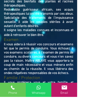
secrets des bienfaits des plantes et racines
thérapeutiques.
Redoutable guérisseur africain, ses acquis
thérapeutiques lui ont été transmis par ces aïeux.
Spécialiste des traitements de l'impuissance
sexuelle, il aide les couples stériles à avoir
autant d'enfants désirés.
Il soigne les maladies connues et inconnues et
aide à retrouver le bien ê
tre.
Examen :
Il vous aidera à réussir vos concours et examens
tel que le permis de conduire. Vous échouez à
vos examens scolaires, à l’examen de permis de
conduire, ou divers concours et vous n’en savez
pas la raison. Maître ABLAYE vous apportera le
coup de main nécessaire et vous mènera enfin
au chemin de la réussite. Il vous libérera des
ondes négatives responsables de vos échecs.
Famille / Prot
ection :
Il vous protégera vous et votre famille, et
resserrera vos liens en cas de rupture familiale.
Ne restez pas avec vos souffrances, consultez le
Phone
Whatsapp
Email
Maître ABLAYE marabout médium à Draguignan
(83300). il vous trouvera la solution et vous
mettra sur le chemin de la réussite.
Contactez le, vous verrez de vous même la