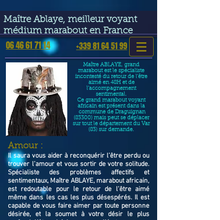
google-site-verification=VGmJoLJ1lBWcLcIytDH9NUlckDo5E-
YQp7SQYjUEuWE
Maître Ablaye, meilleur voyant
médium marabout en France
06 46 61 71 14
+339 81 64 51 99
Maître ABLAYE, grand
marabout est le spécialiste
incontesté du retour de l’être
aimé en 48H et de
l’accompagnement
sentimental.
Ce grand marabout voyant
africain est présent dans la
commune de Draguignan
(83300) mais peut se déplacer
sur tout le département du Var
(83) sur demande.
​Amour :
Il saura vous aider à reconquérir l’être perdu ou
trouver l’amour et vous sortir de votre solitude.
Spécialiste des problèmes affectifs et
sentimentaux, Maître ABLAYE, marabout africain,
est redoutable pour le retour de l'être aimé
même dans les cas les plus désespérés. Il est
capable de vous faire aimer par toute personne
désirée, et la soumet à votre désir le plus