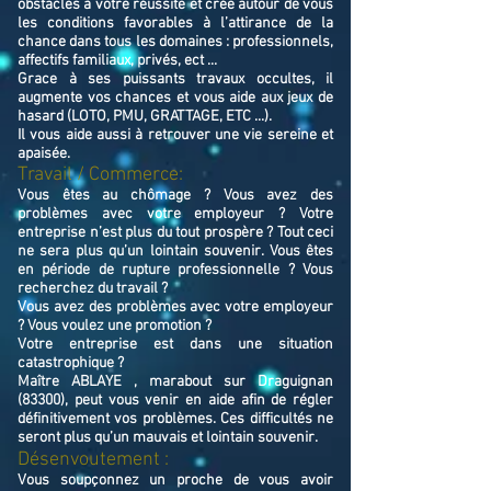
obstacles à votre réussite et crée autour de vous
les conditions favorables à l’attirance de la
chance dans tous les domaines : professionnels,
affectifs familiaux, privés, ect ...
Grace à ses puissants travaux occultes, il
augmente vos chances et vous aide aux jeux de
hasard (LOTO, PMU, GRATTAGE, ETC ...).
Il vous aide aussi à retrouver une vie sereine et
apaisée.
Travail / Commerce:
Vous êtes au chômage ? Vous avez des
problèmes avec votre employeur ? Votre
entreprise n’est plus du tout prospère ? Tout ceci
ne sera plus qu’un lointain souvenir. Vous êtes
en période de rupture professionnelle ? Vous
recherchez du travail ?
Vous avez des problèmes avec votre employeur
? Vous voulez une promotion ?
Votre entreprise est dans une situation
catastrophique ?
Maître ABLAYE , marabout sur Draguignan
(83300), peut vous venir en aide afin de régler
définitivement vos problèmes. Ces difficultés ne
seront plus qu’un mauvais et lointain souvenir.
Désenvoutement :
Vous soupçonnez un proche de vous avoir