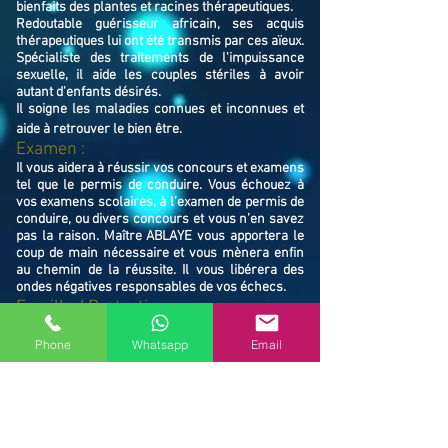
bienfaits des plantes et racines thérapeutiques.
Redoutable guérisseur africain, ses acquis
thérapeutiques lui ont été transmis par ces aïeux.
Spécialiste des traitements de l'impuissance
sexuelle, il aide les couples stériles à avoir
autant d'enfants désirés.
Il soigne les maladies connues et inconnues et
aide à retrouver le bien ê
tre.
Examen :
Il vous aidera à réussir vos concours et examens
tel que le permis de conduire. Vous échouez à
vos examens scolaires, à l’examen de permis de
conduire, ou divers concours et vous n’en savez
pas la raison. Maître ABLAYE vous apportera le
coup de main nécessaire et vous mènera enfin
au chemin de la réussite. Il vous libérera des
ondes négatives responsables de vos échecs.
Famille / Prot
ection :
Il vous protégera vous et votre famille, et
resserrera vos liens en cas de rupture familiale.
Phone
Whatsapp
Email
Ne restez pas avec vos souffrances, consultez le
Maître ABLAYE marabout médium à Domont
(95330), il vous trouvera la solution et vous
mettra sur le chemin de la réussite.
Contactez le, vous verrez de vous même la
puissance de ses actions et la dimension de son