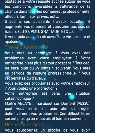
obstacles à votre réussite et crée autour de vous
les conditions favorables à l’attirance de la
chance dans tous les domaines : professionnels,
affectifs familiaux, privés, ect ...
Grace à ses puissants travaux occultes, il
augmente vos chances et vous aide aux jeux de
hasard (LOTO, PMU, GRATTAGE, ETC ...).
Il vous aide aussi à retrouver une vie sereine et
apaisée.
Travail / Commerce:
Vous êtes au chômage ? Vous avez des
problèmes avec votre employeur ? Votre
entreprise n’est plus du tout prospère ? Tout ceci
ne sera plus qu’un lointain souvenir. Vous êtes
en période de rupture professionnelle ? Vous
recherchez du travail ?
Vous avez des problèmes avec votre employeur
? Vous voulez une promotion ?
Votre entreprise est dans une situation
catastrophique ?
Maître ABLAYE , marabout sur Domont (95330),
peut vous venir en aide afin de régler
définitivement vos problèmes. Ces difficultés ne
seront plus qu’un mauvais et lointain souvenir.
Désenvoutement :
Vous soupçonnez un proche de vous avoir