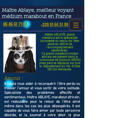
google-site-verification=VGmJoLJ1lBWcLcIytDH9NUlckDo5E-
YQp7SQYjUEuWE
Maître Ablaye, meilleur voyant
médium marabout en France
06 46 61 71 14
+339 81 64 51 99
Maître ABLAYE, grand
marabout est le spécialiste
incontesté du retour de l’être
aimé en 48H et de
l’accompagnement
sentimental.
Ce grand marabout voyant
africain est présent dans la
commune de Domont (95330)
mais peut se déplacer sur tout
le département du Val-d'Oise
(95) sur demande.
​Amour :
Il saura vous aider à reconquérir l’être perdu ou
trouver l’amour et vous sortir de votre solitude.
Spécialiste des problèmes affectifs et
sentimentaux, Maître ABLAYE, marabout africain,
est redoutable pour le retour de l'être aimé
même dans les cas les plus désespérés. Il est
capable de vous faire aimer par toute personne
désirée, et la soumet à votre désir le plus