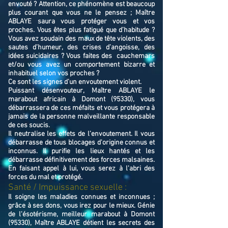
envouté ? Attention, ce phénomène est beaucoup
plus courant que vous ne le pensez ; Maître
ABLAYE saura vous protéger vous et vos
proches. Vous êtes plus fatigué que d’habitude ?
Vous avez soudain des maux de tête violents, des
sautes d’humeur, des crises d’angoisse, des
idées suicidaires ? Vous faites des cauchemars
et/ou vous avez un comportement bizarre et
inhabituel selon vos proches ?
Ce sont les signes d’un envoutement violent.
Puissant désenvouteur,
Maître
ABLAYE
le
marabout africain à Domont (95330),
v
ous
débarrassera de ces méfaits et vous protégera à
jamais de la personne malveillante responsable
de ces soucis.
Il neutralise les effets de l’envoutement. Il vous
débarrasse de tous blocages d'origine connus et
inconnus. Il purifie les lieux hantés et les
débarrasse définitivement des forces malsaines.
En faisant appel à lui, vous serez à l'abri des
forces du mal et protégé.
Santé / Impuissance sexuelle :
Il soigne les maladies connues et inconnues ;
grâce à ses dons, vous irez pour le mieux. Génie
de l'ésotérisme, meilleur marabout à Domont
(95330), Maître ABLAYE détient les secrets des