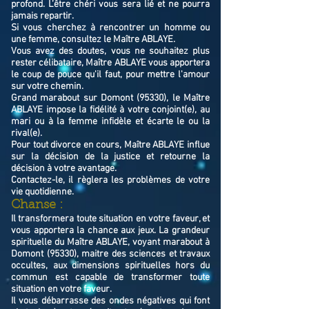
profond. L’être chéri vous sera lié et ne pourra
jamais repartir.
Si vous cherchez à rencontrer un homme ou
une femme, consultez le Maître ABLAYE.
Vous avez des doutes, vous ne souhaitez plus
rester célibataire, Maître ABLAYE vous apportera
le coup de pouce qu'il faut, pour mettre l'amour
sur votre chemin.
Grand marabout sur Domont (95330), le Maître
ABLAYE impose la fidélité à votre conjoint(e), au
mari ou à la femme infidèle et écarte le ou la
rival(e).
Pour tout divorce en cours, Maître ABLAYE influe
sur la décision de la justice et retourne la
décision à votre avantage.
Contactez-le, il règlera les problèmes de votre
vie quotidienne.
Chanse :
Il transformera toute situation en votre faveur, et
vous apportera la chance aux jeux. La grandeur
spirituelle du Maître ABLAYE, voyant marabout à
Domont (95330), maitre des sciences et travaux
occultes, aux dimensions spirituelles hors du
commun est capable de transformer toute
situation en votre faveur.
Il vous débarrasse des ondes négatives qui font