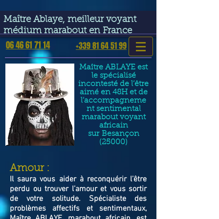
google-site-verification=VGmJoLJ1lBWcLcIytDH9NUlckDo5E-
YQp7SQYjUEuWE
Maître Ablaye, meilleur voyant
médium marabout en France
06 46 61 71 14
+339 81 64 51 99
Maître ABLAYE est
le spécialisé
incontesté de l’être
aimé en 48H et de
l’accompagneme
nt sentimental
marabout voyant
africain
sur
Besançon
(25000)
​Amour :
Il saura vous aider à reconquérir l’être
perdu ou trouver l’amour et vous sortir
de votre solitude. Spécialiste des
problèmes affectifs et sentimentaux,
Maître ABLAYE, marabout africain, est