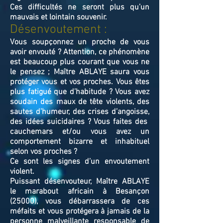
Ces difficultés ne seront plus qu’un
mauvais et lointain souvenir.
Désenvoutement :
Vous soupçonnez un proche de vous
avoir envouté ? Attention, ce phénomène
est beaucoup plus courant que vous ne
le pensez ; Maître ABLAYE saura vous
protéger vous et vos proches. Vous êtes
plus fatigué que d’habitude ? Vous avez
soudain des maux de tête violents, des
sautes d’humeur, des crises d’angoisse,
des idées suicidaires ? Vous faites des
cauchemars et/ou vous avez un
comportement bizarre et inhabituel
selon vos proches ?
Ce sont les signes d’un envoutement
violent.
Puissant désenvouteur,
Maître
ABLAYE
le marabout africain à Besançon
(25000),
v
ous débarrassera de ces
méfaits et vous protégera à jamais de la
personne malveillante responsable de