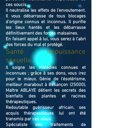
ces soucis.
Il neutralise les effets de l’envoutement.
Il vous débarrasse de tous blocages
d'origine connus et inconnus. Il purifie
les lieux hantés et les débarrasse
définitivement des forces malsaines.
En faisant appel à lui, vous serez à l'abri
des forces du mal et protégé.
Santé / Impuissance
sexuelle :
Il soigne les maladies connues et
inconnues ; grâce à ses dons, vous irez
pour le mieux. Génie de l'ésotérisme,
meilleur marabout à Besançon (25000),
Maître ABLAYE détient les secrets des
bienfaits des plantes et racines
thérapeutiques.
Redoutable guérisseur africain, ses
acquis thérapeutiques lui ont été
transmis par ces aïeux.
Spécialiste des traitements de