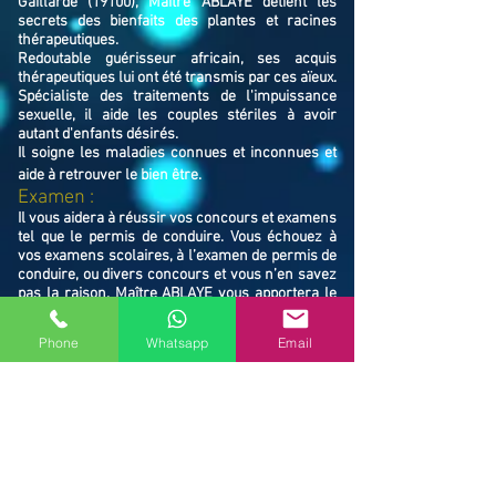
Gaillarde (19100), Maître ABLAYE détient les
secrets des bienfaits des plantes et racines
thérapeutiques.
Redoutable guérisseur africain, ses acquis
thérapeutiques lui ont été transmis par ces aïeux.
Spécialiste des traitements de l'impuissance
sexuelle, il aide les couples stériles à avoir
autant d'enfants désirés.
Il soigne les maladies connues et inconnues et
aide à retrouver le bien ê
tre.
Examen :
Il vous aidera à réussir vos concours et examens
tel que le permis de conduire. Vous échouez à
vos examens scolaires, à l’examen de permis de
conduire, ou divers concours et vous n’en savez
pas la raison. Maître ABLAYE vous apportera le
coup de main nécessaire et vous mènera enfin
au chemin de la réussite. Il vous libérera des
Phone
Whatsapp
Email
ondes négatives responsables de vos échecs.
​Famille / Protection :
Il vous protégera vous et votre famille, et
resserrera vos liens en cas de rupture familiale.
Ne restez pas avec vos souffrances, consultez le
Maître ABLAYE marabout médium à Brive-la-
Gaillarde (19100), il vous trouvera la solution et
vous mettra sur le chemin de la réussite.