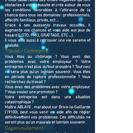
Il vous débarrasse des ondes négatives qui font
obstacles à votre réussite et crée autour de vous
les conditions favorables à l’attirance de la
chance dans tous les domaines : professionnels,
affectifs familiaux, privés, ect ...
Grace à ses puissants travaux occultes, il
augmente vos chances et vous aide aux jeux de
hasard (LOTO, PMU, GRATTAGE, ETC ...).
Il vous aide aussi à retrouver une vie sereine et
apaisée.
Travail / Commerce:
Vous êtes au chômage ? Vous avez des
problèmes avec votre employeur ? Votre
entreprise n’est plus du tout prospère ? Tout ceci
ne sera plus qu’un lointain souvenir. Vous êtes
en période de rupture professionnelle ? Vous
recherchez du travail ?
Vous avez des problèmes avec votre employeur
? Vous voulez une promotion ?
Votre entreprise est dans une situation
catastrophique ?
Maître ABLAYE , marabout sur Brive-la-Gaillarde
(19100), peut vous venir en aide afin de régler
définitivement vos problèmes. Ces difficultés ne
seront plus qu’un mauvais et lointain souvenir.
Désenvoutement :