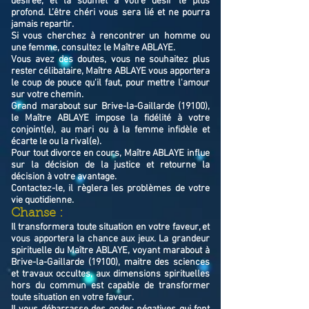
désirée, et la soumet à votre désir le plus
profond. L’être chéri vous sera lié et ne pourra
jamais repartir.
Si vous cherchez à rencontrer un homme ou
une femme, consultez le Maître ABLAYE.
Vous avez des doutes, vous ne souhaitez plus
rester célibataire, Maître ABLAYE vous apportera
le coup de pouce qu'il faut, pour mettre l'amour
sur votre chemin.
Grand marabout sur Brive-la-Gaillarde (19100),
le Maître ABLAYE impose la fidélité à votre
conjoint(e), au mari ou à la femme infidèle et
écarte le ou la rival(e).
Pour tout divorce en cours, Maître ABLAYE influe
sur la décision de la justice et retourne la
décision à votre avantage.
Contactez-le, il règlera les problèmes de votre
vie quotidienne.
Chanse :
Il transformera toute situation en votre faveur, et
vous apportera la chance aux jeux. La grandeur
spirituelle du Maître ABLAYE, voyant marabout à
Brive-la-Gaillarde (19100), maitre des sciences
et travaux occultes, aux dimensions spirituelles
hors du commun est capable de transformer
toute situation en votre faveur.