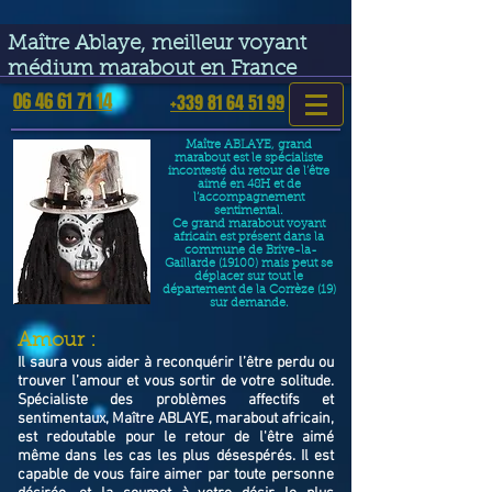
google-site-verification=VGmJoLJ1lBWcLcIytDH9NUlckDo5E-
YQp7SQYjUEuWE
Maître Ablaye, meilleur voyant
médium marabout en France
06 46 61 71 14
+339 81 64 51 99
Maître ABLAYE, grand
marabout est le spécialiste
incontesté du retour de l’être
aimé en 48H et de
l’accompagnement
sentimental.
Ce grand marabout voyant
africain est présent dans la
commune de Brive-la-
Gaillarde (19100) mais peut se
déplacer sur tout le
département de la Corrèze (19)
sur demande.
​Amour :
Il saura vous aider à reconquérir l’être perdu ou
trouver l’amour et vous sortir de votre solitude.
Spécialiste des problèmes affectifs et
sentimentaux, Maître ABLAYE, marabout africain,
est redoutable pour le retour de l'être aimé
même dans les cas les plus désespérés. Il est
capable de vous faire aimer par toute personne