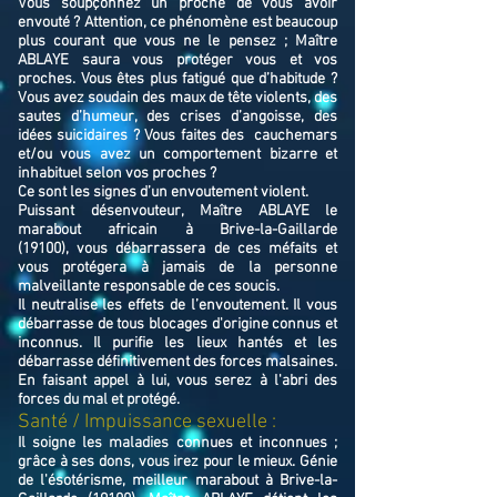
Vous soupçonnez un proche de vous avoir
envouté ? Attention, ce phénomène est beaucoup
plus courant que vous ne le pensez ; Maître
ABLAYE saura vous protéger vous et vos
proches. Vous êtes plus fatigué que d’habitude ?
Vous avez soudain des maux de tête violents, des
sautes d’humeur, des crises d’angoisse, des
idées suicidaires ? Vous faites des cauchemars
et/ou vous avez un comportement bizarre et
inhabituel selon vos proches ?
Ce sont les signes d’un envoutement violent.
Puissant désenvouteur,
Maître
ABLAYE
le
marabout africain à Brive-la-Gaillarde
(19100),
v
ous débarrassera de ces méfaits et
vous protégera à jamais de la personne
malveillante responsable de ces soucis.
Il neutralise les effets de l’envoutement. Il vous
débarrasse de tous blocages d'origine connus et
inconnus. Il purifie les lieux hantés et les
débarrasse définitivement des forces malsaines.
En faisant appel à lui, vous serez à l'abri des
forces du mal et protégé.
​Santé / Impuissance sexuelle :
Il soigne les maladies connues et inconnues ;
grâce à ses dons, vous irez pour le mieux. Génie
de l'ésotérisme, meilleur marabout à Brive-la-