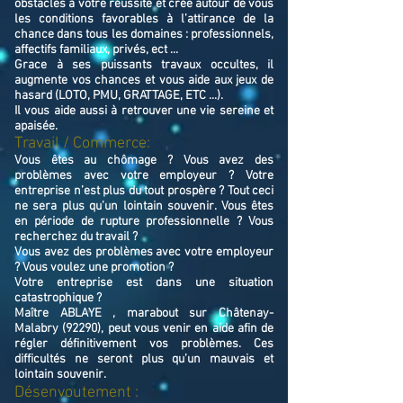
obstacles à votre réussite et crée autour de vous
les conditions favorables à l’attirance de la
chance dans tous les domaines : professionnels,
affectifs familiaux, privés, ect ...
Grace à ses puissants travaux occultes, il
augmente vos chances et vous aide aux jeux de
hasard (LOTO, PMU, GRATTAGE, ETC ...).
Il vous aide aussi à retrouver une vie sereine et
apaisée.
Travail / Commerce:
Vous êtes au chômage ? Vous avez des
problèmes avec votre employeur ? Votre
entreprise n’est plus du tout prospère ? Tout ceci
ne sera plus qu’un lointain souvenir. Vous êtes
en période de rupture professionnelle ? Vous
recherchez du travail ?
Vous avez des problèmes avec votre employeur
? Vous voulez une promotion ?
Votre entreprise est dans une situation
catastrophique ?
Maître ABLAYE , marabout sur Châtenay-
Malabry (92290), peut vous venir en aide afin de
régler définitivement vos problèmes. Ces
difficultés ne seront plus qu’un mauvais et
lointain souvenir.
Désenvoutement :