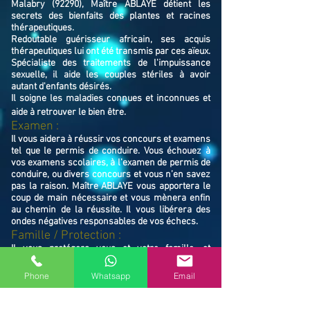
Malabry (92290), Maître ABLAYE détient les
secrets des bienfaits des plantes et racines
thérapeutiques.
Redoutable guérisseur africain, ses acquis
thérapeutiques lui ont été transmis par ces aïeux.
Spécialiste des traitements de l'impuissance
sexuelle, il aide les couples stériles à avoir
autant d'enfants désirés.
Il soigne les maladies connues et inconnues et
aide à retrouver le bien ê
tre.
Examen :
Il vous aidera à réussir vos concours et examens
tel que le permis de conduire. Vous échouez à
vos examens scolaires, à l’examen de permis de
conduire, ou divers concours et vous n’en savez
pas la raison. Maître ABLAYE vous apportera le
coup de main nécessaire et vous mènera enfin
au chemin de la réussite. Il vous libérera des
ondes négatives responsables de vos échecs.
Famille / Prot
ection :
Il vous protégera vous et votre famille, et
resserrera vos liens en cas de rupture familiale.
Ne restez pas avec vos souffrances, consultez le
Phone
Whatsapp
Email
Maître ABLAYE marabout médium à Châtenay-
Malabry (92290), il vous trouvera la solution et
vous mettra sur le chemin de la réussite.