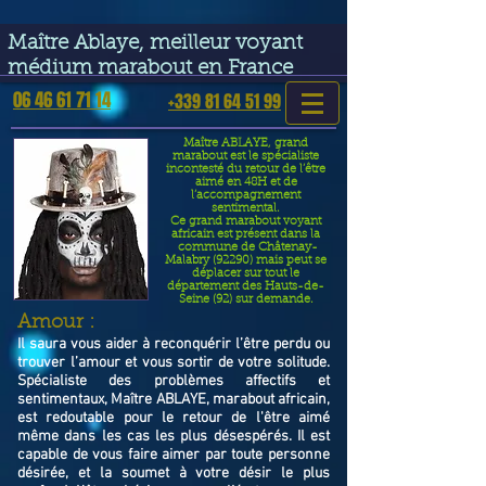
google-site-verification=VGmJoLJ1lBWcLcIytDH9NUlckDo5E-
YQp7SQYjUEuWE
Maître Ablaye, meilleur voyant
médium marabout en France
06 46 61 71 14
+339 81 64 51 99
Maître ABLAYE, grand
marabout est le spécialiste
incontesté du retour de l’être
aimé en 48H et de
l’accompagnement
sentimental.
Ce grand marabout voyant
africain est présent dans la
commune de Châtenay-
Malabry (92290) mais peut se
déplacer sur tout le
département des Hauts-de-
Seine (92) sur demande.
​Amour :
Il saura vous aider à reconquérir l’être perdu ou
trouver l’amour et vous sortir de votre solitude.
Spécialiste des problèmes affectifs et
sentimentaux, Maître ABLAYE, marabout africain,
est redoutable pour le retour de l'être aimé
même dans les cas les plus désespérés. Il est
capable de vous faire aimer par toute personne
désirée, et la soumet à votre désir le plus