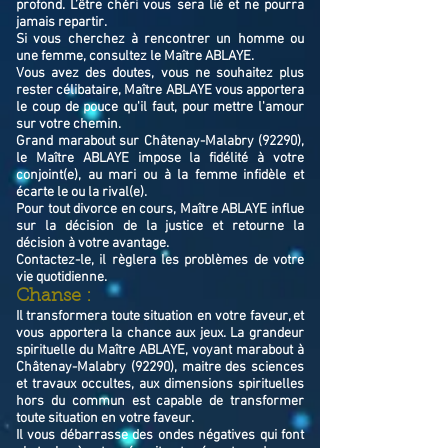
profond. L’être chéri vous sera lié et ne pourra
jamais repartir.
Si vous cherchez à rencontrer un homme ou
une femme, consultez le Maître ABLAYE.
Vous avez des doutes, vous ne souhaitez plus
rester célibataire, Maître ABLAYE vous apportera
le coup de pouce qu'il faut, pour mettre l'amour
sur votre chemin.
Grand marabout sur Châtenay-Malabry (92290),
le Maître ABLAYE impose la fidélité à votre
conjoint(e), au mari ou à la femme infidèle et
écarte le ou la rival(e).
Pour tout divorce en cours, Maître ABLAYE influe
sur la décision de la justice et retourne la
décision à votre avantage.
Contactez-le, il règlera les problèmes de votre
vie quotidienne.
Chanse :
Il transformera toute situation en votre faveur, et
vous apportera la chance aux jeux. La grandeur
spirituelle du Maître ABLAYE, voyant marabout à
Châtenay-Malabry (92290), maitre des sciences
et travaux occultes, aux dimensions spirituelles
hors du commun est capable de transformer
toute situation en votre faveur.
Il vous débarrasse des ondes négatives qui font