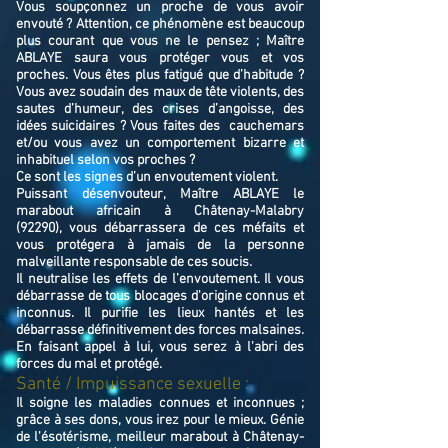
Vous soupçonnez un proche de vous avoir
envouté ? Attention, ce phénomène est beaucoup
plus courant que vous ne le pensez ; Maître
ABLAYE saura vous protéger vous et vos
proches. Vous êtes plus fatigué que d’habitude ?
Vous avez soudain des maux de tête violents, des
sautes d’humeur, des crises d’angoisse, des
idées suicidaires ? Vous faites des cauchemars
et/ou vous avez un comportement bizarre et
inhabituel selon vos proches ?
Ce sont les signes d’un envoutement violent.
Puissant désenvouteur,
Maître
ABLAYE
le
marabout africain à Châtenay-Malabry
(92290),
v
ous débarrassera de ces méfaits et
vous protégera à jamais de la personne
malveillante responsable de ces soucis.
Il neutralise les effets de l’envoutement. Il vous
débarrasse de tous blocages d'origine connus et
inconnus. Il purifie les lieux hantés et les
débarrasse définitivement des forces malsaines.
En faisant appel à lui, vous serez à l'abri des
forces du mal et protégé.
Santé / Impuissance sexuelle :
Il soigne les maladies connues et inconnues ;
grâce à ses dons, vous irez pour le mieux. Génie
de l'ésotérisme, meilleur marabout à Châtenay-