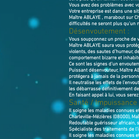
Vous avez des problèmes avec v
Votre entreprise est dans une si
Maître ABLAYE , marabout sur Cha
difficultés ne seront plus qu’un 
Désenvoutement :
Vous soupçonnez un proche de vo
Maître ABLAYE saura vous protég
violents, des sautes d’humeur, d
comportement bizarre et inhabit
Ce sont les signes d’un envoutem
Puissant désenvouteur,
Maître
A
protégera à jamais de la personn
Il neutralise les effets de l’envo
les débarrasse définitivement de
En faisant appel à lui, vous serez
Santé / Impuissance 
Il soigne les maladies connues e
Charleville-Mézières (08000), Ma
Redoutable guérisseur africain, 
Spécialiste des traitements de l'
Il soigne les maladies connues et