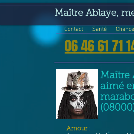
google-site-verification=VGmJoLJ1lBWcLcIytDH9NUlckDo5E-YQp7SQYjUEuWE
Maître Ablaye, m
Contact
Santé
Chance
06 46 61 71 1
Maître 
aimé e
marabou
(08000
​Amour :