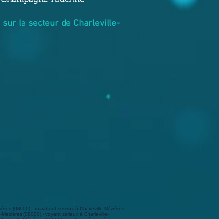
gion Champagne-Ardenne
sur le secteur de Charleville-
zières (08000)
- marabout sérieux à Charleville-Mézières
-Mézières (08000) - voyant sérieux à Charleville-