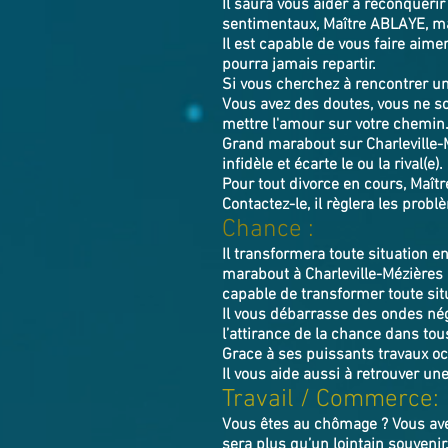
Il saura vous aider à reconquérir 
sentimentaux, Maître ABLAYE, mar
Il est capable de vous faire aimer
pourra jamais repartir.
Si vous cherchez à rencontrer 
Vous avez des doutes, vous ne so
mettre l'amour sur votre chemin
Grand marabout sur Charleville-M
infidèle et écarte le ou la rival(e).
Pour tout divorce en cours, Maîtr
Contactez-le, il règlera les prob
Chance :
Il transformera toute situation e
marabout à Charleville-Mézières 
capable de transformer toute situ
Il vous débarrasse des ondes néga
l’attirance de la chance dans tous
Grace à ses puissants travaux oc
Il vous aide aussi à retrouver un
Travail / Commerce:
Vous êtes au chômage ? Vous avez
sera plus qu’un lointain souvenir