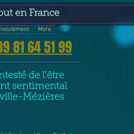
out en France
nvoutement
More
39 81 64 51 99
testé de l’être
nt sentimental
ville-Mézières