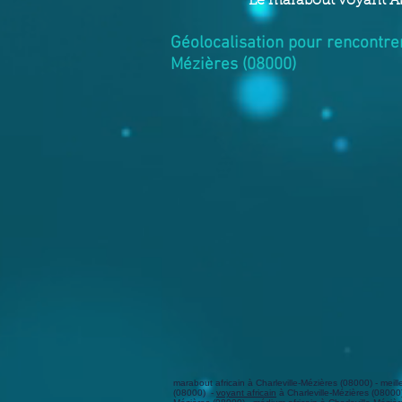
Le marabout voyant A
Géolocalisation pour rencontrer
Mézières (08000)
marabout africain à Charleville-Mézières (08000) - meil
(08000) -
voyant africain
à Charleville-Mézières (08000