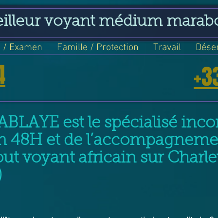
eilleur voyant médium marab
 / Examen
Famille / Protection
Travail
Dése
4
+3
ABLAYE est le spécialisé incon
n 48H et de l’accompagneme
t voyant africain sur Charle
)