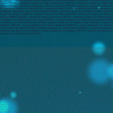
res (08000)
- meilleur médium retour être aimé à Charleville-Mézières (08000) - médium efficace à 
 Lumes (08440) , marabout voyant sur Ville-sur-Retourne (08310) , marabout voyant sur Villers-dev
Tilleul (08430) , marabout voyant sur Villers-le-Tourneur (08430) , marabout voyant sur Villers-S
30) , marabout voyant sur Villy (08370) , marabout voyant sur Vireux-Molhain (08320) , marabout
cq (08400) , marabout voyant sur Vouziers (08400) , marabout voyant sur Vrigne aux Bois (08330
voyant sur Wagnon (08270) , marabout voyant sur Warcq (08000) , marabout voyant sur Warnécou
ant sur Williers (08110) , marabout voyant sur Yoncq (08210) , marabout voyant sur Yvernaumon
 marabout sur Villers-devant-le-Thour (08190) , voyant marabout sur Villers-devant-Mouzon (08210)
t marabout sur Villers-Semeuse (08000) , voyant marabout sur Villers-sur-Bar (08350) , voyant mar
ux-Molhain (08320) , voyant marabout sur Vireux-Wallerand (08320) , voyant marabout sur Vivier-
ut sur Vrigne aux Bois (08330) , voyant marabout sur Vrigne-Meuse (08350) , voyant marabout 
marabout sur Warnécourt (08090) , voyant marabout sur Wasigny (08270) , voyant marabout sur Wi
nt marabout sur Yvernaumont (08430)
esse
,
marabout à Ambérieu-en-Bugey (01500)
,
marabout à Saint-Genis-Pouilly (01630)
,
marabout à Gex (01170)
,
marabout à Saint-Quentin (02100)
,
marabout à Soissons (02200)
,
mar
 à Yzeure (03400)
,
marabout à Manosque (04100)
,
marabout à Digne-les-Bains (04000)
,
marabout à Gap (05000)
,
marabout à Nice (06000)
,
marabout à Cannes
,
marabout à Antibes
,
m
e (06210)
,
marabout à Mougins (06250)
,
marabout à Vence (06140)
,
marabout à Villeneuve-Loubet (06270)
,
marabout à Valbonne (06560)
,
marabout à Beausoleil (06240)
,
marabout à
omilly-sur-Seine (10100)
,
marabout à Narbonne
,
marabout à Carcassonne
,
marabout à Rodez (12000)
,
marabout à Millau (12100)
,
marabout à Marseille (13000)
,
marabout à Aix-en-
rolles (13120)
,
Marabout à Marignane (13700)
,
marabout à Miramas (13140)
,
marabout à Les Pennes-Mirabeau (13170)
,
Marabout à Gardanne (13120)
,
Marabout à Allauch (13190)
,
ma
-Bel-Air (13320)
,
marabout à Berre-I'Étang (13130)
,
marabout à Saint-Martin-de-Crau (13310)
,
marabout à Martigues
,
marabout à Aix-en-Provence (13100)
,
marabout à Caen (14000)
,
out à La Rochelle (17000)
,
marabout à Saintes (17100)
,
marabout à Rochefort (17300)
,
marabout à Royan (17200)
,
marabout à La Rochelle
,
marabout à Bourges
,
marabout à Vierzon 
marabout à Beaune (21200)
,
marabout à Quetigny (21800)
,
marabout à Talant (21240)
,
marabout à Saint-Brieuc
,
marabout à Lannion (22300)
,
marabout à Lamballe-Armor (22400)
,
mar
0)
,
marabout à Montbéliard (25200)
,
marabout sur Valence (26000)
,
marabout à Montélimar (26200)
,
marabout à Romans-sur-lsère (26100)
,
marabout à Bourg-lès-Valence (26800)
,
m
arabout à Dreux (28100)
,
marabout à Lucé (28110)
,
marabout à Brest (29200)
,
marabout à Brest (29200)
,
marabout à Quimper (29000)
,
marabout à Concarneau (29900)
,
marabout à La
out à Bagnols-sur-Cèze (30200)
,
marabout à Beaucaire (30300)
,
marabout à Toulouse (31000)
,
marabout à Colomiers (31770)
,
marabout à Tournefeuille (31770)
,
Marabout à Blagnac
 Mérignac (33700)
,
marabout à Pessac (33600)
,
marabout à Talence (33400)
,
marabout à Villenave-d'Ornon (33140)
,
marabout à Saint-Médard-en-Jalles (33160)
,
marabout à Bègles 
bout à Lormont (33310)
,
marabout à Gujan-Mestras (33470)
,
marabout à Bruges (33520)
,
marabout à Floirac (33270)
,
marabout à Cestas (33610)
,
marabout à Ambarès-et-Lagrave (3
4110)
,
marabout à Castelnau-le-Lez (34170)
,
marabout à Mauguio (34130)
,
marabout à Lattes (34970)
,
marabout à Rennes (35200)
,
Marabout à Saint-Malo (35400)
,
marabout à Fougèr
t à Saint-Cyr-sur-Loire (37540)
,
marabout à Saint-pierre-des-Corps (37700)
,
marabout à Saint-Avertin (37550)
,
marabout à Grenoble (38000)
,
marabout à Saint-Martin-d'Hères (38400)
eylan (38240)
,
marabout à L'Isle-d'Abeau (38080)
,
marabout à Saint-Égrève (38120)
,
marabout à Dole (39100)
,
marabout à Lons-le-Saunier (39000)
,
marabout à Mont-de-Marsan (400
42170)
,
marabout à Saint-Chamond (42400)
,
marabout à Roanne (42300)
,
marabout à Firminy (42090)
,
marabout à Montbrison (42600)
,
marabout à Le Puy-en-Velay (43000)
,
marabout 
rtou (44120)
,
marabout à Couëron (44220)
,
marabout à Carquefou (44470)
,
marabout à Bouguenais (44340)
,
marabout à La Chapelle-sur-Erdre (44240)
,
marabout à La Baule-Escoublac
0)
,
marabout à Saint-Jean-de-Brave (45800)
,
marabout à Fleury-les-Aubrais (45400)
,
marabout à Saint-Jean-de-la-Ruelle (45140)
,
marabout à Saran (45140)
,
marabout à Montargis 
rabout à Beaupréau-en-Mauges (49600)
,
marabout à Chemillé-en-Anjou (49120)
,
marabout à Angers (49100)
,
marabout à Cholet (49300)
,
marabout à Saumur (49400)
,
marabout à Ma
,
marabout à Avrillé (49240)
,
marabout à Cherbourg-en-Cotentin (50100)
,
marabout à Saint-Lô (50000)
,
marabout à Reims (51100)
,
marabout à Châlons-en-Champagne (51000)
,
marabo
à Vandœuvre-lès-Nancy
,
marabout à Lunéville (54300)
,
marabout à Toul (54200)
,
marabout à Longwy (54400)
,
marabout à Villers-lès-Nancy (54600)
,
marabout à Pont-à-Mousson (54
eur (56270)
,
marabout à Hennebont (56700)
,
marabout à Pontivy (56300)
,
marabout à Auray (56400)
,
Marabout à Metz (57000)
,
Marabout à Thionville (57100)
,
Marabout à Montigny-l
about à Woippy (57140)
,
marabout à Nevers (58000)
,
marabout à Lille (59000)
,
marabout à Roubaix (59100)
,
marabout à Tourcoing (59200)
,
marabout à Dunkerque (59140)
,
marabout à
 à Maubeuge (59600)
,
marabout à Lambersart (59130)
,
marabout à Armentières (59280)
,
marabout à Loos (59120)
,
marabout à Grande-Synthe (59760)
,
marabout à La Madeleine (591
marabout à Denain (59220)
,
marabout à Ronchin (59790)
,
marabout à Hem (59510)
,
marabout à Faches-Thumesnil (59155)
,
marabout à Saint-Amand-les-Eaux (59230)
,
marabout à Si
000)
,
marabout à Compiègne (60200)
,
marabout à Creil (60100)
,
marabout à Nogent-sur-Oise (60180)
,
marabout à Crépy-en-Valois (60800)
,
marabout à Senlis (60300)
,
marabout à Méru
 Lens (62300)
,
marabout à Liévin (62800)
,
marabout à Hénin-Beaumont (62110)
,
marabout à Béthune (62400)
,
marabout à Bruay-la-Buissière (62700)
,
marabout à Avion (62210)
,
marab
about à Issoire (63500)
,
Marabout à Pau (64000)
,
marabout à Bayonne (64100)
,
marabout à Anglet (64600)
,
marabout à Biarritz (64200)
,
marabout à Hendaye (64700)
,
marabout à Sain
eim (67300)
,
marabout à Illkirch-Graffenstaden (67400)
,
marabout à Lingolsheim (67380)
,
marabout à Sélestat (67600)
,
marabout à Bischheim (67800)
,
marabout à Mulhouse (68100)
9100)
,
marabout à Vénissieux (69200)
,
marabout à Vaulx-en-Velin (69120)
,
marabout à Saint-Priest (69800)
,
marabout à Caluire-et-Cuire (69300)
,
marabout à Bron (69500)
,
marabout à 
60)
,
marabout à Sainte-Foy-lès-Lyon (69110)
,
marabout à Saint-Genis-Laval (69230)
,
marabout à Givors (69700)
,
marabout à Saint-Fons (69190)
,
marabout à Écully (69130)
,
marabout
rabout à Le Mans (72000)
,
marabout à La flèche (72200)
,
marabout à Chambéry (73000)
,
marabout à Aix-les-Bains (73100)
,
marabout à Albertville (73200)
,
marabout à Annecy (74000
lly (74150)
,
marabout à paris
,
marabout à paris (75001)
,
marabout à paris (75002)
,
marabout à paris (75003)
,
marabout à paris (75004)
,
marabout à paris (75005)
,
marabout à paris (75
(75014)
,
marabout à paris (75015)
,
marabout à paris (75016)
,
marabout à paris (75017)
,
marabout à paris (75018)
,
marabout à paris (75019)
,
marabout à paris (75020)
,
marabout à Le Hav
 à Le Petit-Quevilly (76140)
,
marabout à Mont-Saint-Aignan (76130)
,
marabout à Fécamp (76400)
,
marabout à Elbeuf (76500)
,
marabout à Montivilliers (76290)
,
marabout à Bois-Gui
t-Georges (77600)
,
marabout à Villeparisis (77270)
,
marabout à Champs-sur-Marne (77420)
,
marabout à Roissy-en-Brie (77680)
,
marabout à Dammarie-les-Lys (77190)
,
marabout à T
marabout à Ozoir-la-Ferrière (77330)
,
marabout à Brie-Comte-Robert (77170)
,
marabout à Moissy-Cramayel (77550)
,
marabout à Noisiel (77180)
,
marabout à Fontainebleau (77300)
,
m