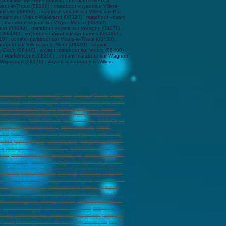
Charleville-Mézières (08000) - médium sérieux à
ant-le-Thour (08190) , marabout voyant sur Villers-
emeuse (08000) , marabout voyant sur Villers-sur-Bar
 voyant sur Vireux-Wallerand (08320) , marabout voyant
) , marabout voyant sur Vrigne-Meuse (08350) ,
rt (08090) , marabout voyant sur Wasigny (08270) ,
t (08430) , voyant marabout sur sur Lumes (08440) ,
 , voyant marabout sur Villers-le-Tilleul (08430) ,
about sur Villers-sur-le-Mont (08430) , voyant
au-Court (08440) , voyant marabout sur Voncq (08400) ,
sur Wadelincourt (08200) , voyant marabout sur Wagnon
gnicourt (08270) , voyant marabout sur Williers
about à Laon (02000)
,
marabout à Château-Thierry (02400)
,
marabout à Tergnier (02700)
,
marabout à
arabout à Cagnes-sur-Mer
,
marabout à Grasse
,
marabout à Le Cannet
,
marabout à Menton (06500)
,
 Annonay (07100)
,
marabout à Aubenas (07200)
,
marabout à Charleville-Mézières (08000)
,
marabout
provence (13100)
,
marabout à Istres (13800)
,
marabout à Aubagne
,
marabout à Arles
,
marabout à
rabout à Châteauneuf-les-Martigues (13220)
,
marabout à Port-de-Bouc (13110)
,
marabout à
marabout à Hérouville-Saint-Clair (14200)
,
marabout à Lisieux (14100)
,
marabout à Vire Normandie
(18100)
,
marabout à Brive-la-Gaillarde (19100)
,
marabout à Tulle (19000)
,
marabout à Ajaccio
,
about à Dinan (22100
) ,
marabout à Plérin (22190)
,
marabout à Guéret (23000)
,
marabout à Périgueux
arabout sur Pierrelatte (26700)
,
marabout à Évreux (27000)
,
marabout sur Vernon (27200)
,
marabout
nderneau (29800)
,
marabout à Guipavas (29490)
,
marabout à Morlaix (29600)
,
marabout à
 (31700)
,
marabout à Muret (31600)
,
marabout à Plaisance-du-Touch (31830)
,
marabout à Cugnaux
(33130)
,
marabout à La Teste-de-Buch (33260)
,
marabout à Gradignan (33170)
,
marabout à Cenon
3440)
,
marabout à Blanquefort (33440)
,
marabout à Montpellier (34000)
,
marabout à Béziers (34500)
,
es (35300)
,
marabout à Bruz (35170)
,
marabout à Vitré (35500)
,
marabout à Cesson-Sévigné (35510)
,
,
marabout à Échirolles (38130)
,
marabout à Vienne (38200)
,
marabout à Bourgoin-Jallieu (38300)
,
00)
,
marabout à Dax (40100)
,
marabout à Blois (41000)
,
marabout à Romorantin-Lanthenay (41200)
,
à Nantes (44100)
,
marabout à Saint-Nazaire (44600)
,
marabout à Saint-Herblain (44800)
,
marabout à
 (44500)
,
marabout à Guérande (44350)
,
marabout à Pornic (44210)
,
marabout à Saint-Luce-sur-Loire
(45200)
,
marabout à Cahors (46000)
,
marabout à Agen (47000)
,
marabout à Villeneuve-sur-Lot
uges-sur-Loire (49620)
,
marabout à Segré-en-Anjou Bleu (49500)
,
marabout à Orée d’Anjou (49270)
,
ut à Épernay (51200)
,
marabout à Saint-Dizier (52100)
,
marabout à Chaumont (52000)
,
marabout à
700)
,
marabout à Laxou (54520)
,
marabout à Verdun (55100)
,
marabout à Bar-le-Duc (55000)
,
ès-Metz (57950)
,
Marabout à Forbach (57600)
,
Marabout à Sarreguemines (57200)
,
Marabout à Yutz
 Villeneuve-d'Ascq (59650)
,
marabout à Valenciennes (59300)
,
marabout à Wattrelos (59150)
,
10)
,
marabout à Hazebrouck (59190)
,
marabout à Mons-en-Barœul (59370)
,
marabout à Croix (59170)
n-le-Noble (59450)
,
marabout à Bailleul (59270)
,
marabout à Wattignies (59635)
,
marabout à
 (60110)
,
marabout à Alençon (61000)
,
marabout à Flers (61100)
,
marabout à Argentan (61200)
,
out à Carvin (62220)
,
marabout à Saint-Omer (62500)
,
marabout à Clermont-Ferrand (63100)
,
t-Jean-de-Luz (64500)
,
Marabout à Tarbes (65000)
,
Marabout à Lourdes (65100)
,
Marabout à
,
marabout à Colmar (68000)
,
marabout à Saint-Louis (68300)
,
marabout à Illzach (68110)
,
marabout
Villefranche-sur-Saône (69400)
,
marabout à Meyzieu (69330)
,
marabout à Rillieux-la-Pape (69140)
,
 à Francheville (69340)
,
marabout à Vesoul (70000)
,
Marabout à Chalon-sur-Saône (71100)
,
)
,
marabout à Annemasse (74100)
,
marabout à Thonon-les-Bains (74200)
,
marabout à Cluses
006)
,
marabout à paris (75007)
,
marabout à paris (75008)
,
marabout à paris (75009)
,
marabout à paris
re (76600)
,
marabout à Rouen (76000)
,
marabout à Sotteville-lès-Rouen (76300)
,
marabout à Saint-
llaume (76230)
,
marabout à Meaux (77100)
,
marabout à Chelles (77500)
,
marabout à Melun (77000)
,
orcy (77200)
,
marabout à Combs-la-Ville (77380)
,
marabout à Lagny-sur-Marne (77400)
,
marabout à
arabout à Coulommiers (77120)
,
marabout à Lognes (77180)
,
marabout à Saint-Fargeau-Ponthierry