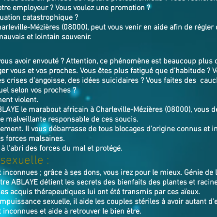
otre employeur ? Vous voulez une promotion ?
tuation catastrophique ?
rleville-Mézières (08000), peut vous venir en aide afin de régler
mauvais et lointain souvenir.
us avoir envouté ? Attention, ce phénomène est beaucoup plus c
er vous et vos proches. Vous êtes plus fatigué que d’habitude ? 
es crises d’angoisse, des idées suicidaires ? Vous faites des ca
uel selon vos proches ?
ent violent.
BLAYE
le marabout africain à Charleville-Mézières (08000),
v
ous d
e malveillante responsable de ces soucis.
utement. Il vous débarrasse de tous blocages d'origine connus et in
s forces malsaines.
 à l'abri des forces du mal et protégé.
sexuelle :
t inconnues ; grâce à ses dons, vous irez pour le mieux. Génie de
ître ABLAYE détient les secrets des bienfaits des plantes et racin
ses acquis thérapeutiques lui ont été transmis par ces aïeux.
impuissance sexuelle, il aide les couples stériles à avoir autant d'
 inconnues et aide à retrouver le bien être.