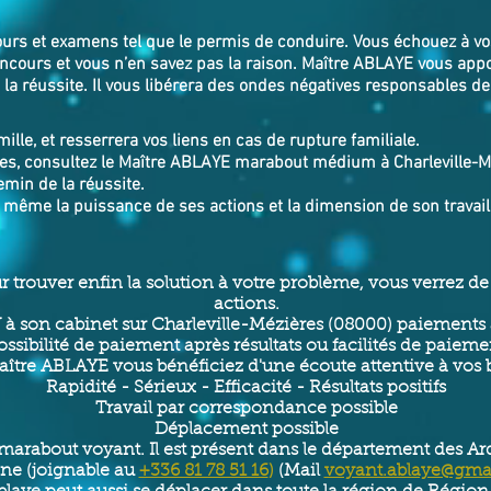
cours et examens tel que le permis de conduire. Vous échouez à v
ncours et vous n’en savez pas la raison. Maître ABLAYE vous app
a réussite. Il vous libérera des ondes négatives responsables de
mille, et resserrera vos liens en cas de rupture familiale.
es, consultez le Maître ABLAYE marabout médium à Charleville-Méz
emin de la réussite.
s même la puissance de ses actions et la dimension de son travail
ur trouver enfin la solution à votre problème, vous verrez 
actions.
à son cabinet sur Charleville-Mézières (08000) paiements 
ossibilité de paiement après résultats ou facilités de paieme
ître ABLAYE vous bénéficiez d'une écoute attentive à vos
Rapidité - Sérieux - Efficacité - Résultats positifs
Travail par correspondance possible
Déplacement possible
marabout voyant. Il est présent dans le département des Arde
ne (joignable au
+336 81 78 51 16
)
(Mail
voyant.ablaye@gma