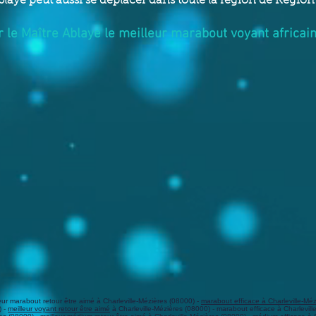
blaye peut aussi se déplacer dans toute la région de Ré
 le Maître Ablaye le meilleur marabout voyant africain 
leur marabout retour être aimé à Charleville-Mézières (08000) -
marabout efficace à Charleville-Mé
) -
meilleur voyant retour être aimé
à Charleville-Mézières (08000) - marabout efficace à Charleville