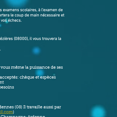
os examens scolaires, à l’examen de
ortera le coup de main nécessaire et
 vos échecs.
ières (08000), il vous trouvera la
.
de vous même la puissance de ses
acceptés: chèque et espèces
nt
 besoins
nnes (08) Il travaille aussi par
il.com
)