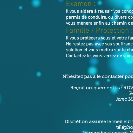
Examen :
Il vous aidera à réussir vos con
permis de conduire, ou divers co
vous mènera enfin au chemin de l
Famille / Prot
ection :
Il vous protégera vous et votre fa
Ne restez pas avec vos souffranc
solution et vous mettra sur le ch
Contactez le, vous verrez de vou
N'hésitez pas à le contacter po
Reçoit uniquement sur RDV 
P
Avec Ma
Discrétion assurée le meilleur 
télépho