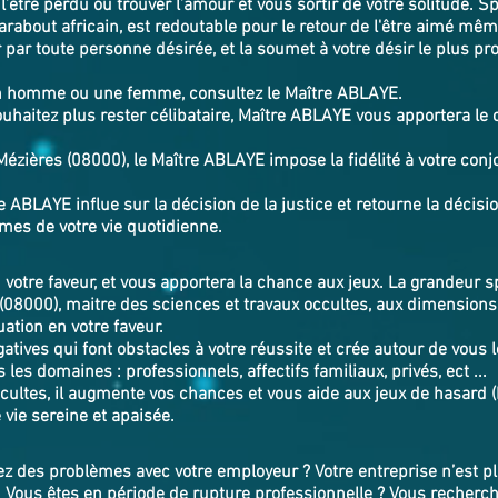
l’être perdu ou trouver l’amour et vous sortir de votre solitude. S
about africain, est redoutable pour le retour de l'être aimé mêm
 par toute personne désirée, et la soumet à votre désir le plus prof
un homme ou une femme, consultez le Maître ABLAYE.
uhaitez plus rester célibataire, Maître ABLAYE vous apportera le c
.
ézières (08000), le Maître ABLAYE impose la fidélité à votre conjo
e ABLAYE influe sur la décision de la justice et retourne la décisi
lèmes de votre vie quotidienne.
n votre faveur, et vous apportera la chance aux jeux. La grandeur 
(08000), maitre des sciences et travaux occultes, aux dimension
ation en votre faveur.
tives qui font obstacles à votre réussite et crée autour de vous l
 les domaines : professionnels, affectifs familiaux, privés, ect ...
cultes, il augmente vos chances et vous aide aux jeux de hasard (
e vie sereine et apaisée.
 des problèmes avec votre employeur ? Votre entreprise n’est plu
. Vous êtes en période de rupture professionnelle ? Vous recherch