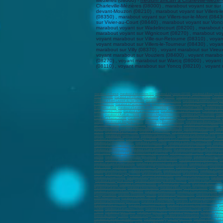
Mézières (08000) -
médium africain à Charleville-Méziè
Charleville-Mézières (08000) , marabout voyant sur sur
devant-Mouzon (08210) , marabout voyant sur Villers-le-
(08350) , marabout voyant sur Villers-sur-le-Mont (084
sur Vivier-au-Court (08440) , marabout voyant sur Von
marabout voyant sur Wadelincourt (08200) , marabout 
marabout voyant sur Wignicourt (08270) , marabout voy
voyant marabout sur Ville-sur-Retourne (08310) , voyant
voyant marabout sur Villers-le-Tourneur (08430) , voyan
marabout sur Villy (08370) , voyant marabout sur Vire
voyant marabout sur Vouziers (08400) , voyant marabo
(08270) , voyant marabout sur Warcq (08000) , voyant 
(08110) , voyant marabout sur Yoncq (08210) , voya
marabout en france
,
marabout à Valserhône (01)
,
marabout à Oyonnax (01100)
,
marabout à Bourg-en-Br
Chauny (02300)
,
marabout à Montluçon
,
marabout à Vichy (03200)
,
marabout à Moulins (03000)
,
marabout
marabout à Saint-Laurent-du-Var (06700)
,
marabout à Vallauris (06220)
,
marabout à Mandelieu-la-Napoul
à Sedan (08200)
,
marabout à Pamiers (09100)
,
marabout à Foix (09000)
,
marabout à Troyes
,
marabout à R
Martigues (13500)
,
marabout à Salon-de-Provence (13300)
,
marabout à La Ciotat (13600)
,
marabout à Vit
Châteaurenard (13160)
,
marabout à Tarascon (13150)
,
marabout à Fos-sur-Mer (13270)
,
marabout à Bouc
(14500)
,
marabout à Aurillac (15000)
,
marabout à Angoulême (16000)
,
marabout à Cognac (16100)
,
marab
marabout à Bastia (20200)
,
marabout à Dijon (21000)
,
marabout à Dijon (21)
,
marabout à Cheôve (21300)
,
(24000)
,
marabout sur Bergerac (24100)
,
marabout sur Besançon (25000)
,
marabout sur Besançon (2500
sur Louviers (27400)
,
marabout sur Evreux
,
marabout à Chartres (28000)
,
marabout à Chartres (28000)
,
m
Douarnenez (29100)
,
marabout à Nîmes (30000)
,
marabout à Nîmes (30)
,
marabout à Alès (30100)
,
marab
(31270)
,
marabout à Balma (31130)
,
marabout à Auch (32000)
,
marabout à Bordeaux (33000)
,
marabout à
(33150)
,
marabout à Eysines (33320)
,
marabout à Libourne (33500)
,
marabout à Le Bouscat (33110)
,
mara
marabout à Sète (34200)
,
marabout à Agde (34300)
,
marabout à Lunel (34400)
,
marabout à Frontignan (3
marabout à Châteauroux (36000)
,
marabout à Tours (37000)
,
marabout à Joué-lès-Tours (37300)
,
marabou
marabout à Fontaine (38600)
,
marabout à Voiron (38500)
,
marabout à Villefontaine (380900)
,
marabout à M
Marabout à Vendôme (41100)
,
Marabout à Saint-Étienne (42000)
,
Marabout à Saint-Just-Saint-Rambert (
Rezé (44400)
,
marabout à Saint-Sébastien-sur-Loire (44230)
,
marabout à Orvault (44700)
,
marabout à Ve
(44980)
,
marabout à Saint-Brevin-les-piins (44250)
,
marabout à Orléans (45000)
,
marabout à Olivet (4516
(47300)
,
marabout à Marmande (47200)
,
marabout à Mende (48000)
,
marabout à Sèvremoine(49450)
,
ma
marabout à Loire-Authion (49250)
,
marabout à Montrevault-sur-Èvre (49110)
,
marabout à Trélazé (49800)
Laval (53000)
,
marabout à Château-Gontier-sur-Mayenne (53200)
,
marabout à Nancy (54000)
,
marabout 
marabout à Lorient (56100)
,
marabout à Vannes (56000)
,
marabout à Lanester (56600)
,
marabout à Ploem
(57970)
,
Marabout à Hayange (57700)
,
Marabout à Saint-Avold (57500)
,
Marabout à Fameck (57290)
,
Mar
marabout à Douai (59500)
,
marabout à Marcq-en-Barœul (59700)
,
marabout à Cambrai (59400)
,
marabout
,
marabout à Wasquehal (59290)
,
marabout à Coudekerque-Branche (59210)
,
marabout à Halluin (59250)
,
Haubourdin (59320)
,
marabout à Hautmont (59330)
,
marabout à Caudry (59540)
,
Marabout à Beauvais (60
Marabout à Calais (62100)
,
marabout à Arras (62000)
,
marabout à Boulogne-sur-Mer (62200)
,
marabout à
marabout à Cournon-d'Auvergne (63800)
,
marabout à Riom (63200)
,
marabout à Chamalières (63400)
,
mar
Perpignan (66000)
,
marabout à Strasbourg (67100)
,
marabout à Haguenau (67500)
,
marabout à Schiltigh
à Wittenheim (68270)
,
marabout à Rixheim (68170)
,
marabout à Lyon (69000)
,
marabout à Villeurbanne (6
marabout à Décines-Charpieu (69150)
,
marabout à Oullins (69600)
,
marabout à Tassin-la-Demi-Lune (691
Marabout à Mâcon (71000)
,
Marabout à Le Creusot (71200)
,
Marabout à Montceau-les-Mines (71300)
,
ma
(74300)
,
marabout à Sallanches (74700)
,
marabout à Saint-Julien-en-Genevois (74160)
,
marabout à Rumi
(75010)
,
marabout à paris (75011)
,
marabout à paris (75012)
,
marabout à paris (75013)
,
marabout à paris 
Étienne-du-Rouvray (76800)
,
marabout à Dieppe (76200)
,
marabout à Le Grand-Quevilly (76120)
,
marabout
marabout à Pontault-Combault (77340)
,
marabout à Savigny-le-Temple (77170)
,
marabout à Bussy-Sain
Montereau-Fault-Yonne (77130)
,
marabout à Le Mée-sur-Seine (77350)
,
marabout à Mitry-Mory (77290)
,