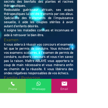
secrets des bienfaits des plantes et racines
thérapeutiques.
Redoutable guérisseur africain, ses acquis
thérapeutiques lui ont été transmis par ces aïeux.
Spécialiste des traitements de l'impuissance
sexuelle, il aide les couples stériles à avoir
autant d'enfants désirés.
Il soigne les maladies connues et inconnues et
aide à retrouver le bien ê
tre.
Examen :
Il vous aidera à réussir vos concours et examens
tel que le permis de conduire. Vous échouez à
vos examens scolaires, à l’examen de permis de
conduire, ou divers concours et vous n’en savez
pas la raison. Maître ABLAYE vous apportera le
coup de main nécessaire et vous mènera enfin
au chemin de la réussite. Il vous libérera des
ondes négatives responsables de vos échecs.
Famille / Prot
ection :
Il vous protégera vous et votre famille, et
resserrera vos liens en cas de rupture familiale.
Phone
Whatsapp
Email
Ne restez pas avec vos souffrances, consultez le
Maître ABLAYE marabout médium à Le François
(97240), il vous trouvera la solution et vous
mettra sur le chemin de la réussite.
Contactez le, vous verrez de vous même la