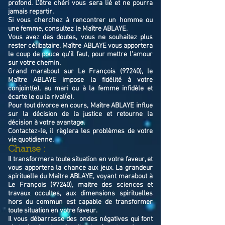
profond. L’être chéri vous sera lié et ne pourra
jamais repartir.
Si vous cherchez à rencontrer un homme ou
une femme, consultez le Maître ABLAYE.
Vous avez des doutes, vous ne souhaitez plus
rester célibataire, Maître ABLAYE vous apportera
le coup de pouce qu'il faut, pour mettre l'amour
sur votre chemin.
Grand marabout sur Le François (97240), le
Maître ABLAYE impose la fidélité à votre
conjoint(e), au mari ou à la femme infidèle et
écarte le ou la rival(e).
Pour tout divorce en cours, Maître ABLAYE influe
sur la décision de la justice et retourne la
décision à votre avantage.
Contactez-le, il règlera les problèmes de votre
vie quotidienne.
Chanse :
Il transformera toute situation en votre faveur, et
vous apportera la chance aux jeux. La grandeur
spirituelle du Maître ABLAYE, voyant marabout à
Le François (97240), maitre des sciences et
travaux occultes, aux dimensions spirituelles
hors du commun est capable de transformer
toute situation en votre faveur.
Il vous débarrasse des ondes négatives qui font