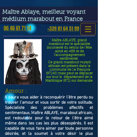
google-site-verification=VGmJoLJ1lBWcLcIytDH9NUlckDo5E-
YQp7SQYjUEuWE
Maître Ablaye, meilleur voyant
médium marabout en France
06 46 61 71 14
+339 81 64 51 99
Maître ABLAYE, grand
marabout est le spécialiste
incontesté du retour de l’être
aimé en 48H et de
l’accompagnement
sentimental.
Ce grand marabout voyant
africain est présent dans la
commune de Le François
(97240) mais peut se déplacer
sur tout le département de la
Martinique (972) sur demande.
​Amour :
Il saura vous aider à reconquérir l’être perdu ou
trouver l’amour et vous sortir de votre solitude.
Spécialiste des problèmes affectifs et
sentimentaux, Maître ABLAYE, marabout africain,
est redoutable pour le retour de l'être aimé
même dans les cas les plus désespérés. Il est
capable de vous faire aimer par toute personne
désirée, et la soumet à votre désir le plus