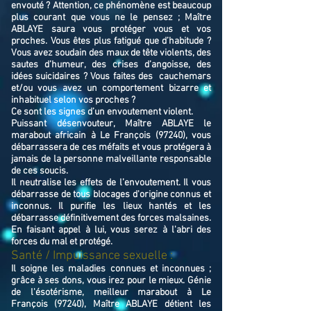
envouté ? Attention, ce phénomène est beaucoup
plus courant que vous ne le pensez ; Maître
ABLAYE saura vous protéger vous et vos
proches. Vous êtes plus fatigué que d’habitude ?
Vous avez soudain des maux de tête violents, des
sautes d’humeur, des crises d’angoisse, des
idées suicidaires ? Vous faites des cauchemars
et/ou vous avez un comportement bizarre et
inhabituel selon vos proches ?
Ce sont les signes d’un envoutement violent.
Puissant désenvouteur,
Maître
ABLAYE
le
marabout africain à Le François (97240),
v
ous
débarrassera de ces méfaits et vous protégera à
jamais de la personne malveillante responsable
de ces soucis.
Il neutralise les effets de l’envoutement. Il vous
débarrasse de tous blocages d'origine connus et
inconnus. Il purifie les lieux hantés et les
débarrasse définitivement des forces malsaines.
En faisant appel à lui, vous serez à l'abri des
forces du mal et protégé.
Santé / Impuissance sexuelle :
Il soigne les maladies connues et inconnues ;
grâce à ses dons, vous irez pour le mieux. Génie
de l'ésotérisme, meilleur marabout à Le
François (97240), Maître ABLAYE détient les