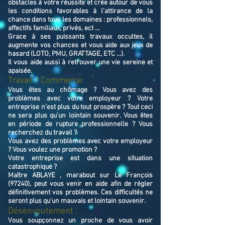
obstacles à votre réussite et crée autour de vous
les conditions favorables à l’attirance de la
chance dans tous les domaines : professionnels,
affectifs familiaux, privés, ect ...
Grace à ses puissants travaux occultes, il
augmente vos chances et vous aide aux jeux de
hasard (LOTO, PMU, GRATTAGE, ETC ...).
Il vous aide aussi à retrouver une vie sereine et
apaisée.
Travail / Commerce:
Vous êtes au chômage ? Vous avez des
problèmes avec votre employeur ? Votre
entreprise n’est plus du tout prospère ? Tout ceci
ne sera plus qu’un lointain souvenir. Vous êtes
en période de rupture professionnelle ? Vous
recherchez du travail ?
Vous avez des problèmes avec votre employeur
? Vous voulez une promotion ?
Votre entreprise est dans une situation
catastrophique ?
Maître ABLAYE , marabout sur Le François
(97240), peut vous venir en aide afin de régler
définitivement vos problèmes. Ces difficultés ne
seront plus qu’un mauvais et lointain souvenir.
Désenvoutement :
Vous soupçonnez un proche de vous avoir