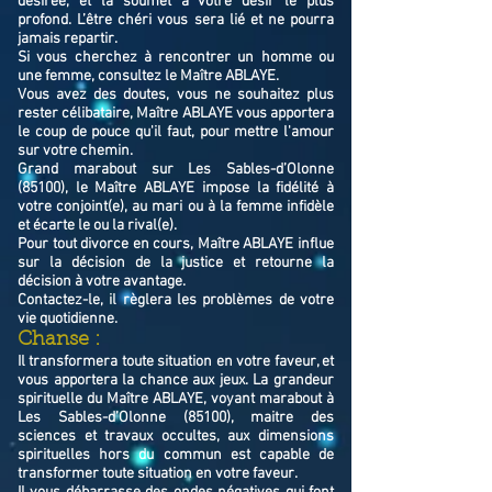
désirée, et la soumet à votre désir le plus
profond. L’être chéri vous sera lié et ne pourra
jamais repartir.
Si vous cherchez à rencontrer un homme ou
une femme, consultez le Maître ABLAYE.
Vous avez des doutes, vous ne souhaitez plus
rester célibataire, Maître ABLAYE vous apportera
le coup de pouce qu'il faut, pour mettre l'amour
sur votre chemin.
Grand marabout sur Les Sables-d’Olonne
(85100), le Maître ABLAYE impose la fidélité à
votre conjoint(e), au mari ou à la femme infidèle
et écarte le ou la rival(e).
Pour tout divorce en cours, Maître ABLAYE influe
sur la décision de la justice et retourne la
décision à votre avantage.
Contactez-le, il règlera les problèmes de votre
vie quotidienne.
Chanse :
Il transformera toute situation en votre faveur, et
vous apportera la chance aux jeux. La grandeur
spirituelle du Maître ABLAYE, voyant marabout à
Les Sables-d’Olonne (85100), maitre des
sciences et travaux occultes, aux dimensions
spirituelles hors du commun est capable de
transformer toute situation en votre faveur.