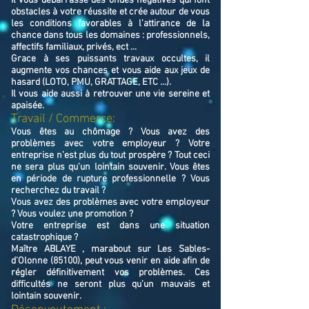
Il vous débarrasse des ondes négatives qui font
obstacles à votre réussite et crée autour de vous
les conditions favorables à l’attirance de la
chance dans tous les domaines : professionnels,
affectifs familiaux, privés, ect ...
Grace à ses puissants travaux occultes, il
augmente vos chances et vous aide aux jeux de
hasard (LOTO, PMU, GRATTAGE, ETC ...).
Il vous aide aussi à retrouver une vie sereine et
apaisée.
Travail / Commerce:
Vous êtes au chômage ? Vous avez des
problèmes avec votre employeur ? Votre
entreprise n’est plus du tout prospère ? Tout ceci
ne sera plus qu’un lointain souvenir. Vous êtes
en période de rupture professionnelle ? Vous
recherchez du travail ?
Vous avez des problèmes avec votre employeur
? Vous voulez une promotion ?
Votre entreprise est dans une situation
catastrophique ?
Maître ABLAYE , marabout sur Les Sables-
d’Olonne (85100), peut vous venir en aide afin de
régler définitivement vos problèmes. Ces
difficultés ne seront plus qu’un mauvais et
lointain souvenir.