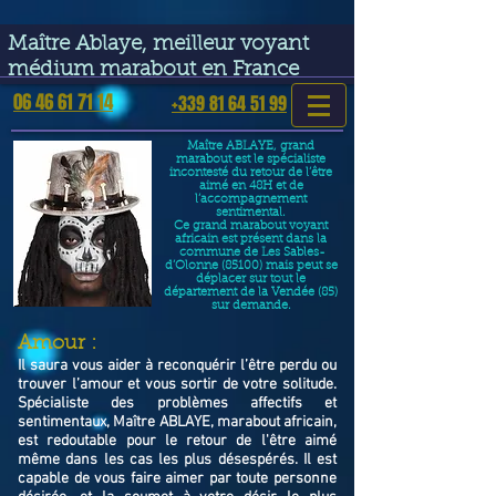
google-site-verification=VGmJoLJ1lBWcLcIytDH9NUlckDo5E-
YQp7SQYjUEuWE
Maître Ablaye, meilleur voyant
médium marabout en France
06 46 61 71 14
+339 81 64 51 99
Maître ABLAYE, grand
marabout est le spécialiste
incontesté du retour de l’être
aimé en 48H et de
l’accompagnement
sentimental.
Ce grand marabout voyant
africain est présent dans la
commune de Les Sables-
d’Olonne (85100) mais peut se
déplacer sur tout le
département de la Vendée (85)
sur demande.
​Amour :
Il saura vous aider à reconquérir l’être perdu ou
trouver l’amour et vous sortir de votre solitude.
Spécialiste des problèmes affectifs et
sentimentaux, Maître ABLAYE, marabout africain,
est redoutable pour le retour de l'être aimé
même dans les cas les plus désespérés. Il est
capable de vous faire aimer par toute personne