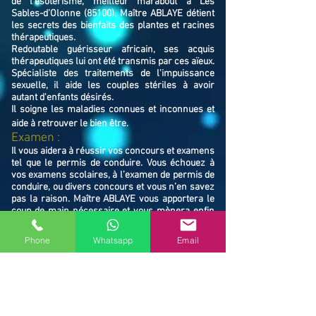
de l'ésotérisme, meilleur marabout à Les
Sables-d’Olonne (85100), Maître ABLAYE détient
les secrets des bienfaits des plantes et racines
thérapeutiques.
Redoutable guérisseur africain, ses acquis
thérapeutiques lui ont été transmis par ces aïeux.
Spécialiste des traitements de l'impuissance
sexuelle, il aide les couples stériles à avoir
autant d'enfants désirés.
Il soigne les maladies connues et inconnues et
aide à retrouver le bien ê
tre.
Examen :
Il vous aidera à réussir vos concours et examens
tel que le permis de conduire. Vous échouez à
vos examens scolaires, à l’examen de permis de
conduire, ou divers concours et vous n’en savez
pas la raison. Maître ABLAYE vous apportera le
coup de main nécessaire et vous mènera enfin
au chemin de la réussite. Il vous libérera des
ondes négatives responsables de vos échecs.
Phone
Whatsapp
Email
​Famille / Protection :
Il vous protégera vous et votre famille, et
resserrera vos liens en cas de rupture familiale.
Ne restez pas avec vos souffrances, consultez le
Maître ABLAYE marabout médium à Les Sables-
d’Olonne (85100), il vous trouvera la solution et