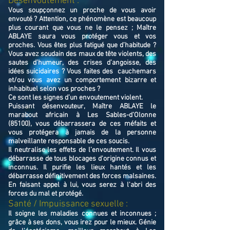
Désenvoutement :
Vous soupçonnez un proche de vous avoir
envouté ? Attention, ce phénomène est beaucoup
plus courant que vous ne le pensez ; Maître
ABLAYE saura vous protéger vous et vos
proches. Vous êtes plus fatigué que d’habitude ?
Vous avez soudain des maux de tête violents, des
sautes d’humeur, des crises d’angoisse, des
idées suicidaires ? Vous faites des cauchemars
et/ou vous avez un comportement bizarre et
inhabituel selon vos proches ?
Ce sont les signes d’un envoutement violent.
Puissant désenvouteur,
Maître
ABLAYE
le
marabout africain à Les Sables-d’Olonne
(85100),
v
ous débarrassera de ces méfaits et
vous protégera à jamais de la personne
malveillante responsable de ces soucis.
Il neutralise les effets de l’envoutement. Il vous
débarrasse de tous blocages d'origine connus et
inconnus. Il purifie les lieux hantés et les
débarrasse définitivement des forces malsaines.
En faisant appel à lui, vous serez à l'abri des
forces du mal et protégé.
​Santé / Impuissance sexuelle :
Il soigne les maladies connues et inconnues ;
grâce à ses dons, vous irez pour le mieux. Génie