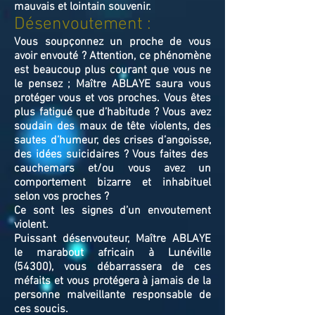
mauvais et lointain souvenir.
Désenvoutement :
Vous soupçonnez un proche de vous
avoir envouté ? Attention, ce phénomène
est beaucoup plus courant que vous ne
le pensez ; Maître ABLAYE saura vous
protéger vous et vos proches. Vous êtes
plus fatigué que d’habitude ? Vous avez
soudain des maux de tête violents, des
sautes d’humeur, des crises d’angoisse,
des idées suicidaires ? Vous faites des
cauchemars et/ou vous avez un
comportement bizarre et inhabituel
selon vos proches ?
Ce sont les signes d’un envoutement
violent.
Puissant désenvouteur,
Maître
ABLAYE
le marabout africain à Lunéville
(54300),
v
ous débarrassera de ces
méfaits et vous protégera à jamais de la
personne malveillante responsable de
ces soucis.