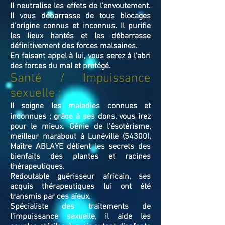
Il neutralise les effets de l’envoutement.
Il vous débarrasse de tous blocages
d'origine connus et inconnus. Il purifie
les lieux hantés et les débarrasse
définitivement des forces malsaines.
En faisant appel à lui, vous serez à l'abri
des forces du mal et protégé.
Santé / Impuissance
sexuelle :
Il soigne les maladies connues et
inconnues ; grâce à ses dons, vous irez
pour le mieux. Génie de l'ésotérisme,
meilleur marabout à Lunéville (54300),
Maître ABLAYE détient les secrets des
bienfaits des plantes et racines
thérapeutiques.
Redoutable guérisseur africain, ses
acquis thérapeutiques lui ont été
transmis par ces aïeux.
Spécialiste des traitements de
l'impuissance sexuelle, il aide les