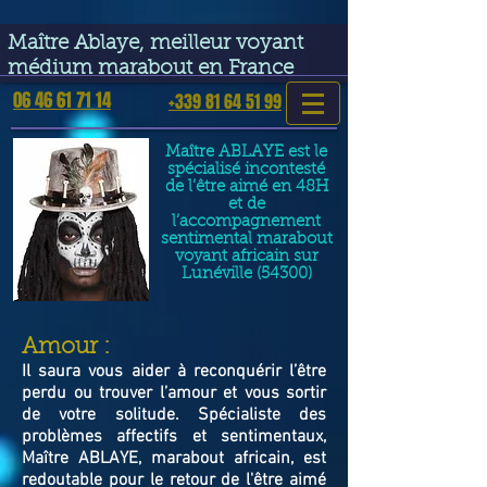
google-site-verification=VGmJoLJ1lBWcLcIytDH9NUlckDo5E-
YQp7SQYjUEuWE
Maître Ablaye, meilleur voyant
médium marabout en France
06 46 61 71 14
+339 81 64 51 99
Maître ABLAYE est le
spécialisé incontesté
de l’être aimé en 48H
et de
l’accompagnement
sentimental marabout
voyant africain sur
Lunéville (54300)
​Amour :
Il saura vous aider à reconquérir l’être
perdu ou trouver l’amour et vous sortir
de votre solitude. Spécialiste des
problèmes affectifs et sentimentaux,
Maître ABLAYE, marabout africain, est
redoutable pour le retour de l'être aimé