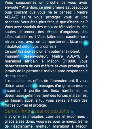
Vous soupçonnez un proche de vous avoir
envouté ? Attention, ce phénomène est beaucoup
plus courant que vous ne le pensez ; Maître
ABLAYE saura vous protéger vous et vos
proches. Vous êtes plus fatigué que d’habitude ?
Vous avez soudain des maux de tête violents, des
sautes d’humeur, des crises d’angoisse, des
idées suicidaires ? Vous faites des cauchemars
et/ou vous avez un comportement bizarre et
inhabituel selon vos proches ?
Ce sont les signes d’un envoutement violent.
Puissant désenvouteur,
Maître
ABLAYE
le
marabout africain à Mâcon (71000),
v
ous
débarrassera de ces méfaits et vous protégera à
jamais de la personne malveillante responsable
de ces soucis.
Il neutralise les effets de l’envoutement. Il vous
débarrasse de tous blocages d'origine connus et
inconnus. Il purifie les lieux hantés et les
débarrasse définitivement des forces malsaines.
En faisant appel à lui, vous serez à l'abri des
forces du mal et protégé.
Santé / Impuissance sexuelle :
Il soigne les maladies connues et inconnues ;
grâce à ses dons, vous irez pour le mieux. Génie
de l'ésotérisme, meilleur marabout à Mâcon