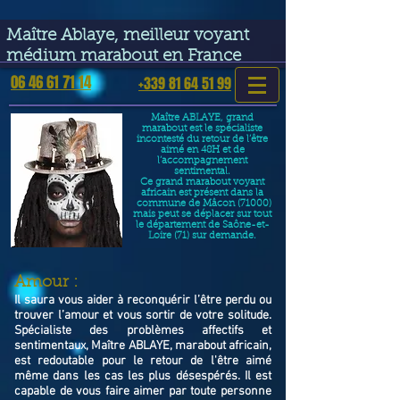
google-site-verification=VGmJoLJ1lBWcLcIytDH9NUlckDo5E-
YQp7SQYjUEuWE
Maître Ablaye, meilleur voyant
médium marabout en France
06 46 61 71 14
+339 81 64 51 99
Maître ABLAYE, grand
marabout est le spécialiste
incontesté du retour de l’être
aimé en 48H et de
l’accompagnement
sentimental.
Ce grand marabout voyant
africain est présent dans la
commune de Mâcon (71000)
mais peut se déplacer sur tout
le département de Saône-et-
Loire (71) sur demande.
​Amour :
Il saura vous aider à reconquérir l’être perdu ou
trouver l’amour et vous sortir de votre solitude.
Spécialiste des problèmes affectifs et
sentimentaux, Maître ABLAYE, marabout africain,
est redoutable pour le retour de l'être aimé
même dans les cas les plus désespérés. Il est
capable de vous faire aimer par toute personne