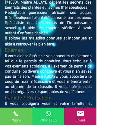
(71000), Maître ABLAYE détient les secrets des
bienfaits des plantes et racines thérapeutiques.
Redoutable guérisseur africain, ses acquis
thérapeutiques lui ont été transmis par ces aïeux.
Spécialiste des traitements de l'impuissance
sexuelle, il aide les couples stériles à avoir
autant d'enfants désirés.
Il soigne les maladies connues et inconnues et
aide à retrouver le bien ê
tre.
Examen :
Il vous aidera à réussir vos concours et examens
tel que le permis de conduire. Vous échouez à
vos examens scolaires, à l’examen de permis de
conduire, ou divers concours et vous n’en savez
pas la raison. Maître ABLAYE vous apportera le
coup de main nécessaire et vous mènera enfin
au chemin de la réussite. Il vous libérera des
ondes négatives responsables de vos échecs.
Famille / Prot
ection :
Il vous protégera vous et votre famille, et
resserrera vos liens en cas de rupture familiale.
Ne restez pas avec vos souffrances, consultez le
Maître ABLAYE marabout médium à Mâcon
Phone
Whatsapp
Email
(71000), il vous trouvera la solution et vous
mettra sur le chemin de la réussite.
Contactez le, vous verrez de vous même la