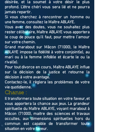
désirée, et la soumet à votre désir le plus
profond. L’être chéri vous sera lié et ne pourra
jamais repartir.
Si vous cherchez à rencontrer un homme ou
une femme, consultez le Maître ABLAYE.
Vous avez des doutes, vous ne souhaitez plus
rester célibataire, Maître ABLAYE vous apportera
le coup de pouce qu'il faut, pour mettre l'amour
sur votre chemin.
Grand marabout sur Mâcon (71000), le Maître
ABLAYE impose la fidélité à votre conjoint(e), au
mari ou à la femme infidèle et écarte le ou la
rival(e).
Pour tout divorce en cours, Maître ABLAYE influe
sur la décision de la justice et retourne la
décision à votre avantage.
Contactez-le, il règlera les problèmes de votre
vie quotidienne.
Chanse :
Il transformera toute situation en votre faveur, et
vous apportera la chance aux jeux. La grandeur
spirituelle du Maître ABLAYE, voyant marabout à
Mâcon (71000), maitre des sciences et travaux
occultes, aux dimensions spirituelles hors du
commun est capable de transformer toute
situation en votre faveur.