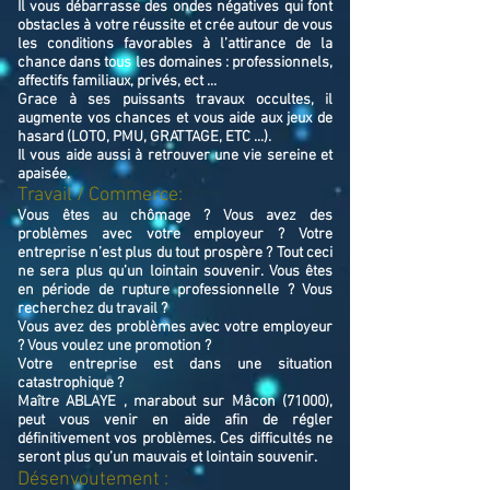
Il vous débarrasse des ondes négatives qui font
obstacles à votre réussite et crée autour de vous
les conditions favorables à l’attirance de la
chance dans tous les domaines : professionnels,
affectifs familiaux, privés, ect ...
Grace à ses puissants travaux occultes, il
augmente vos chances et vous aide aux jeux de
hasard (LOTO, PMU, GRATTAGE, ETC ...).
Il vous aide aussi à retrouver une vie sereine et
apaisée.
Travail / Commerce:
Vous êtes au chômage ? Vous avez des
problèmes avec votre employeur ? Votre
entreprise n’est plus du tout prospère ? Tout ceci
ne sera plus qu’un lointain souvenir. Vous êtes
en période de rupture professionnelle ? Vous
recherchez du travail ?
Vous avez des problèmes avec votre employeur
? Vous voulez une promotion ?
Votre entreprise est dans une situation
catastrophique ?
Maître ABLAYE , marabout sur Mâcon (71000),
peut vous venir en aide afin de régler
définitivement vos problèmes. Ces difficultés ne
seront plus qu’un mauvais et lointain souvenir.
Désenvoutement :