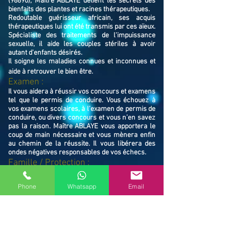
(98890), Maître ABLAYE détient les secrets des
bienfaits des plantes et racines thérapeutiques.
Redoutable guérisseur africain, ses acquis
thérapeutiques lui ont été transmis par ces aïeux.
Spécialiste des traitements de l'impuissance
sexuelle, il aide les couples stériles à avoir
autant d'enfants désirés.
Il soigne les maladies connues et inconnues et
aide à retrouver le bien ê
tre.
Examen :
Il vous aidera à réussir vos concours et examens
tel que le permis de conduire. Vous échouez à
vos examens scolaires, à l’examen de permis de
conduire, ou divers concours et vous n’en savez
pas la raison. Maître ABLAYE vous apportera le
coup de main nécessaire et vous mènera enfin
au chemin de la réussite. Il vous libérera des
ondes négatives responsables de vos échecs.
Famille / Prot
ection :
Il vous protégera vous et votre famille, et
resserrera vos liens en cas de rupture familiale.
Phone
Whatsapp
Email
Ne restez pas avec vos souffrances, consultez le
Maître ABLAYE marabout médium à Païta
(98890), il vous trouvera la solution et vous
mettra sur le chemin de la réussite.
Contactez le, vous verrez de vous même la