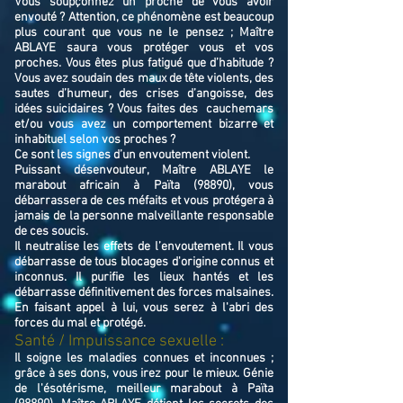
Vous soupçonnez un proche de vous avoir
envouté ? Attention, ce phénomène est beaucoup
plus courant que vous ne le pensez ; Maître
ABLAYE saura vous protéger vous et vos
proches. Vous êtes plus fatigué que d’habitude ?
Vous avez soudain des maux de tête violents, des
sautes d’humeur, des crises d’angoisse, des
idées suicidaires ? Vous faites des cauchemars
et/ou vous avez un comportement bizarre et
inhabituel selon vos proches ?
Ce sont les signes d’un envoutement violent.
Puissant désenvouteur,
Maître
ABLAYE
le
marabout africain à Païta (98890),
v
ous
débarrassera de ces méfaits et vous protégera à
jamais de la personne malveillante responsable
de ces soucis.
Il neutralise les effets de l’envoutement. Il vous
débarrasse de tous blocages d'origine connus et
inconnus. Il purifie les lieux hantés et les
débarrasse définitivement des forces malsaines.
En faisant appel à lui, vous serez à l'abri des
forces du mal et protégé.
Santé / Impuissance sexuelle :
Il soigne les maladies connues et inconnues ;
grâce à ses dons, vous irez pour le mieux. Génie
de l'ésotérisme, meilleur marabout à Païta