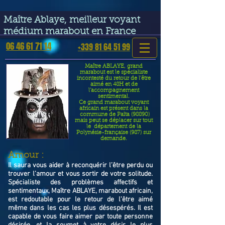
google-site-verification=VGmJoLJ1lBWcLcIytDH9NUlckDo5E-
YQp7SQYjUEuWE
Maître Ablaye, meilleur voyant
médium marabout en France
06 46 61 71 14
+339 81 64 51 99
Maître ABLAYE, grand
marabout est le spécialiste
incontesté du retour de l’être
aimé en 48H et de
l’accompagnement
sentimental.
Ce grand marabout voyant
africain est présent dans la
commune de Païta (98890)
mais peut se déplacer sur tout
le département de la
Polynésie-française (987) sur
demande.
​Amour :
Il saura vous aider à reconquérir l’être perdu ou
trouver l’amour et vous sortir de votre solitude.
Spécialiste des problèmes affectifs et
sentimentaux, Maître ABLAYE, marabout africain,
est redoutable pour le retour de l'être aimé
même dans les cas les plus désespérés. Il est
capable de vous faire aimer par toute personne