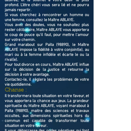
désirée, et la soumet à votre désir le plus
profond. L’être chéri vous sera lié et ne pourra
jamais repartir.
Si vous cherchez à rencontrer un homme ou
une femme, consultez le Maître ABLAYE.
Vous avez des doutes, vous ne souhaitez plus
rester célibataire, Maître ABLAYE vous apportera
le coup de pouce qu'il faut, pour mettre l'amour
sur votre chemin.
Grand marabout sur Païta (98890), le Maître
ABLAYE impose la fidélité à votre conjoint(e), au
mari ou à la femme infidèle et écarte le ou la
rival(e).
Pour tout divorce en cours, Maître ABLAYE influe
sur la décision de la justice et retourne la
décision à votre avantage.
Contactez-le, il règlera les problèmes de votre
vie quotidienne.
Chanse :
Il transformera toute situation en votre faveur, et
vous apportera la chance aux jeux. La grandeur
spirituelle du Maître ABLAYE, voyant marabout à
Païta (98890), maitre des sciences et travaux
occultes, aux dimensions spirituelles hors du
commun est capable de transformer toute
situation en votre faveur.
Il vous débarrasse des ondes négatives qui font