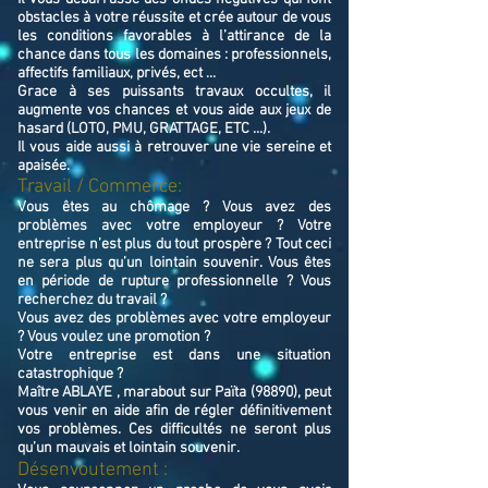
obstacles à votre réussite et crée autour de vous
les conditions favorables à l’attirance de la
chance dans tous les domaines : professionnels,
affectifs familiaux, privés, ect ...
Grace à ses puissants travaux occultes, il
augmente vos chances et vous aide aux jeux de
hasard (LOTO, PMU, GRATTAGE, ETC ...).
Il vous aide aussi à retrouver une vie sereine et
apaisée.
Travail / Commerce:
Vous êtes au chômage ? Vous avez des
problèmes avec votre employeur ? Votre
entreprise n’est plus du tout prospère ? Tout ceci
ne sera plus qu’un lointain souvenir. Vous êtes
en période de rupture professionnelle ? Vous
recherchez du travail ?
Vous avez des problèmes avec votre employeur
? Vous voulez une promotion ?
Votre entreprise est dans une situation
catastrophique ?
Maître ABLAYE , marabout sur Païta (98890), peut
vous venir en aide afin de régler définitivement
vos problèmes. Ces difficultés ne seront plus
qu’un mauvais et lointain souvenir.
Désenvoutement :