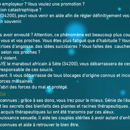
e employeur ? Vous voulez une promotion ?
tion catastrophique ?
34200), peut vous venir en aide afin de régler définitivement vos
in souvenir.
avoir envouté ? Attention, ce phénomène est beaucoup plus cour
vous et vos proches. Vous êtes plus fatigué que d’habitude ? Vou
crises d’angoisse, des idées suicidaires ? Vous faites des cauch
 selon vos proches ?
 violent.
AYE
le marabout africain à Sète (34200),
v
ous débarrassera de ces
 responsable de ces soucis.
ment. Il vous débarrasse de tous blocages d'origine connus et incon
forces malsaines.
l'abri des forces du mal et protégé.
le :
nconnues ; grâce à ses dons, vous irez pour le mieux. Génie de l'
 les secrets des bienfaits des plantes et racines thérapeutiques.
 acquis thérapeutiques lui ont été transmis par ces aïeux.
uissance sexuelle, il aide les couples stériles à avoir autant d'enf
connues et aide à retrouver le bien ê
tre.