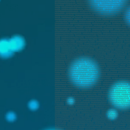
marabout à Fontaine (38600)
,
marabout à Voiron (38500)
,
marabout à Villefontaine (380900)
,
marabout à M
Marabout à Vendôme (41100)
,
Marabout à Saint-Étienne (42000)
,
Marabout à Saint-Just-Saint-Rambert (
Rezé (44400)
,
marabout à Saint-Sébastien-sur-Loire (44230)
,
marabout à Orvault (44700)
,
marabout à Ve
(44980)
,
marabout à Saint-Brevin-les-piins (44250)
,
marabout à Orléans (45000)
,
marabout à Olivet (4516
(47300)
,
marabout à Marmande (47200)
,
marabout à Mende (48000)
,
marabout à Sèvremoine(49450)
,
ma
marabout à Loire-Authion (49250)
,
marabout à Montrevault-sur-Èvre (49110)
,
marabout à Trélazé (49800)
Laval (53000)
,
marabout à Château-Gontier-sur-Mayenne (53200)
,
marabout à Nancy (54000)
,
marabout 
marabout à Lorient (56100)
,
marabout à Vannes (56000)
,
marabout à Lanester (56600)
,
marabout à Ploem
(57970)
,
Marabout à Hayange (57700)
,
Marabout à Saint-Avold (57500)
,
Marabout à Fameck (57290)
,
Mar
marabout à Douai (59500)
,
marabout à Marcq-en-Barœul (59700)
,
marabout à Cambrai (59400)
,
marabout
,
marabout à Wasquehal (59290)
,
marabout à Coudekerque-Branche (59210)
,
marabout à Halluin (59250)
,
Haubourdin (59320)
,
marabout à Hautmont (59330)
,
marabout à Caudry (59540)
,
Marabout à Beauvais (60
Marabout à Calais (62100)
,
marabout à Arras (62000)
,
marabout à Boulogne-sur-Mer (62200)
,
marabout à
marabout à Cournon-d'Auvergne (63800)
,
marabout à Riom (63200)
,
marabout à Chamalières (63400)
,
mar
Perpignan (66000)
,
marabout à Strasbourg (67100)
,
marabout à Haguenau (67500)
,
marabout à Schiltigh
à Wittenheim (68270)
,
marabout à Rixheim (68170)
,
marabout à Lyon (69000)
,
marabout à Villeurbanne (6
marabout à Décines-Charpieu (69150)
,
marabout à Oullins (69600)
,
marabout à Tassin-la-Demi-Lune (691
Marabout à Mâcon (71000)
,
Marabout à Le Creusot (71200)
,
Marabout à Montceau-les-Mines (71300)
,
ma
(74300)
,
marabout à Sallanches (74700)
,
marabout à Saint-Julien-en-Genevois (74160)
,
marabout à Rumi
(75010)
,
marabout à paris (75011)
,
marabout à paris (75012)
,
marabout à paris (75013)
,
marabout à paris 
Étienne-du-Rouvray (76800)
,
marabout à Dieppe (76200)
,
marabout à Le Grand-Quevilly (76120)
,
marabout
marabout à Pontault-Combault (77340)
,
marabout à Savigny-le-Temple (77170)
,
marabout à Bussy-Sain
Montereau-Fault-Yonne (77130)
,
marabout à Le Mée-sur-Seine (77350)
,
marabout à Mitry-Mory (77290)
,
(77310)
,
Marabout en France
,
marabout à Versailles (78000)
,
marabout à Sartrouville (78500)
,
marabout 
(78180)
,
marabout à Le Chesnay-Rocquencourt (78150)
,
marabout à Plaisir (78370)
,
marabout à Chatou (
(78170)
,
marabout à Saint-Cyr-l'École (78210)
,
marabout à Maurepas (78310)
,
marabout à Les Clayes-so
marabout à Carrières-sur-Seine (78420)
,
marabout à Montesson (78360)
,
marabout à Thouars (79100)
,
ma
Toulon (83000)
,
marabout à La Seyne-sur-Mer (83500)
,
marabout à Hyères (83400)
,
marabout à Fréjus (8
Baume (83470)
,
marabout à Sanary-sur-Mer (83110)
,
marabout à Roquebrune-sur-Argens (83520)
,
marab
marabout à La Roche-sur-Yon (85000)
,
marabout à Les Sables-d'Olonne (85100)
,
marabout à Challans (8
Sens (89100)
,
Marabout à Belfort (90000)
,
Marabout à Évry-Courcouronnes (91000)
,
marabout à Corbeil-
Yerres (91330)
,
marabout à Draveil (91210)
,
marabout à Grigny (91350)
,
marabout à Brétigny-sur-Orge (9
marabout à Chilly-Mazarin (91380)
,
marabout à Juvisy-sur-Orge (91260)
,
marabout à Orsay (91400)
,
mara
marabout à Courbevoie (92400)
,
marabout à Rueil-Malmaison (92500)
,
marabout à Issy-les-Moulineaux (
Meudon (92360)
,
marabout à Puteaux (92800)
,
marabout à Bagneux (92220)
,
marabout à Châtillon (92320
Roses (92260)
,
marabout à Villeneuve-la-Garenne (92390)
,
marabout à Sèvres (92310)
,
marabout à Bour
(93700)
,
marabout à Noisy-le-Grand (93160)
,
marabout à Pantin (93500)
,
marabout à Le Blanc-Mesnil (9
marabout à Noisy-le-Sec (93130)
,
marabout à Gagny (93220)
,
marabout à Stains (93240)
,
marabout à Vill
marabout à Montfermeil (93370)
,
marabout à Les Pavillons-sous-Bois (93360)
,
marabout à Les Lilas (93
(94500)
,
marabout à Saint-Maur-des-Fossés (94100)
,
marabout à Ivry-sur-Seine (94200)
,
marabout à Mai
marabout à L'Haÿ-les-Roses (94240)
,
marabout à Cachan (94230)
,
marabout à Charenton-le-Pont (94220)
Villeneuve-le-Roi (94290)
,
marabout à Le Plessis-Trévise (94420)
,
marabout à Chevilly-Larue (94550)
,
ma
Maurice (94410)
,
marabout à La Queue-en-Brie (94510)
,
marabout à Argenteuil (95100)
,
marabout à Cergy
marabout à Villiers-le-Bel (95400)
,
marabout à Taverny (95150)
,
marabout à Sannois (95110)
,
marabout à
(95210)
,
marabout à Éragny (95610)
,
marabout à Soisy-sous-Montmorency (95230)
,
marabout à Osny (9
marabout à L'Isle-Adam (95290)
,
marabout à Les Abymes (97139)
,
marabout à Baie-Mahault (97122)
,
mar
Pointe-à-Pitre (97110)
,
marabout à Fort-de-France (97234)
,
marabout à Le Lamentin (97232)
,
marabout af
marabout à Saint-Laurent-du-Maroni (97320)
,
marabout à Matoury (97351)
,
marabout à Kourou (97310)
,
m
(97480)
,
marabout à Saint-Benoît (97470)
,
marabout à Le Port (97420)
,
marabout à Sainte-Marie (97438)
,
(98718)
,
marabout à Papeete (98713)
,
marabout à Moorea-Maiao (98728)
,
marabout à Paea (98711)
,
mar
Monte-Carlo
,
marabout à Ravin de Sainte-Dévote
,
marabout à La Rousse
,
Marabout à Bourg-en-Bresse (
Lyon (69000)
,
marabout à Villeurbanne (69100)
,
marabout à Saint-Priest (69290)
,
marabout à Vénissieux 
marabout à Lorient (56100)
,
marabout à Vannes (56000)
,
Marabout à Ajaccio (20000)
,
marabout à Bastia (
Beauvais (60000)
,
marabout à Compiègne (60200)
,
marabout à Calais (62100)
,
marabout à Arras (62000)
,
marabout à Narbonne (11100)
,
marabout à Carcassonne (11000)
,
marabout à Rodez (12000)
,
maraboutag
(46000)
,
marabout à Mende (48000)
,
marabout à Tarbes (65000)
,
marabout à Perpignan (66000)
,
marabout
marabout à Le Cannet (06110)
,
marabout
,
marabout à Marseille (13000)
,
marabout à Aix-en-Provence (1
Draguignan (83300)
,
marabout à Avignon (84000)
,
marabout à Dijon (21000)
,
marabout à Besançon (25000
marabout à Tours (37000)
,
marabout à Blois (41000)
,
marabout à Orléans (45000)
,
marabout à Charlevill
Strasbourg (67100)
,
marabout à Mulhouse (68100)
,
marabout à Colmar (68000)
,
marabout à Épinal (8800
Talence (33400)
,
marabout à Mont-de-Marsan (40000)
,
marabout à Agen (47000)
,
marabout à Pau (64000
Angers (49100)
,
marabout à Cholet (49300)
,
marabout à Laval (53000)
,
marabout à Le Mans (72000)
,
mara
marabout à Saint-André (97440)
,
marabout à Saint-Louis (97450)
,
marabout à Les Abymes (97139)
,
marab
Jolie (78200)
,
marabout à Poissy (78300)
,
marabout à Évry-Courcouronnes (91000)
,
marabout à Corbeil-E