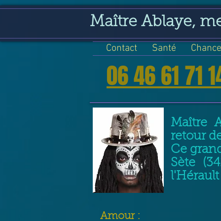
google-site-verification=VGmJoLJ1lBWcLcIytDH9NUlckDo5E-YQp7SQYjUEuWE
Maître Ablaye, m
Contact
Santé
Chance
06 46 61 71 1
Maître 
retour d
Ce grand
Sète (3
l'Héraul
​Amour :