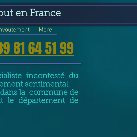
out en France
nvoutement
More
39 81 64 51 99
aliste incontesté du
nement sentimental.
nt dans la commune de
ut le département de