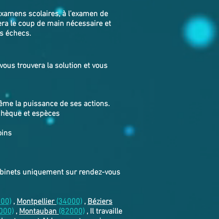
examens scolaires, à l’examen de
era le coup de main nécessaire et
os échecs.
ous trouvera la solution et vous
même la puissance de ses actions.
chèque et espèces
oins
cabinets uniquement sur rendez-vous
000)
,
Montpellier
(34000)
,
Béziers
000)
,
Montauban
(82000)
, Il travaille