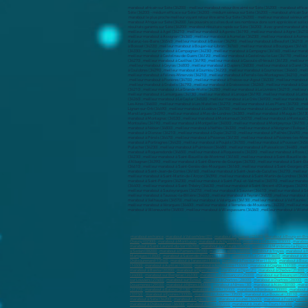
marabout africain sur Sète (34200) - meilleur marabout retour être aimé sur Sète (34200) - marabout efficac
Sète (34200) - médium efficace sur Sète (34200) - médium sérieux sur Sète (34200) – marabout africain Sur
marabout le plus proche meilleur voyant retour être aimé Sur Sète (34200) - meilleur marabout sérieux eff
marabout Afrique sur Sète (34200) , les pouvoirs occultes du et ses nombreux dons sont appréciés et sollicit
résultats garantis sur Sète (34200) , marabout résultats rapide sur Sète (34200) . Avec grand marabout afri
marabout en france
,
marabout à Valserhône (01)
,
marabout à Oyonnax (01100)
,
marabout à Bourg-en-Br
Chauny (02300)
,
marabout à Montluçon
,
marabout à Vichy (03200)
,
marabout à Moulins (03000)
,
marabout
marabout à Saint-Laurent-du-Var (06700)
,
marabout à Vallauris (06220)
,
marabout à Mandelieu-la-Napoul
à Sedan (08200)
,
marabout à Pamiers (09100)
,
marabout à Foix (09000)
,
marabout à Troyes
,
marabout à R
Martigues (13500)
,
marabout à Salon-de-Provence (13300)
,
marabout à La Ciotat (13600)
,
marabout à Vit
Châteaurenard (13160)
,
marabout à Tarascon (13150)
,
marabout à Fos-sur-Mer (13270)
,
marabout à Bouc
(14500)
,
marabout à Aurillac (15000)
,
marabout à Angoulême (16000)
,
marabout à Cognac (16100)
,
marab
marabout à Bastia (20200)
,
marabout à Dijon (21000)
,
marabout à Dijon (21)
,
marabout à Cheôve (21300)
,
(24000)
,
marabout sur Bergerac (24100)
,
marabout sur Besançon (25000)
,
marabout sur Besançon (2500
sur Louviers (27400)
,
marabout sur Evreux
,
marabout à Chartres (28000)
,
marabout à Chartres (28000)
,
m
Douarnenez (29100)
,
marabout à Nîmes (30000)
,
marabout à Nîmes (30)
,
marabout à Alès (30100)
,
marab
(31270)
,
marabout à Balma (31130)
,
marabout à Auch (32000)
,
marabout à Bordeaux (33000)
,
marabout à
(33150)
,
marabout à Eysines (33320)
,
marabout à Libourne (33500)
,
marabout à Le Bouscat (33110)
,
mara
marabout à Sète (34200)
,
marabout à Agde (34300)
,
marabout à Lunel (34400)
,
marabout à Frontignan (3
marabout à Châteauroux (36000)
,
marabout à Tours (37000)
,
marabout à Joué-lès-Tours (37300)
,
marabou