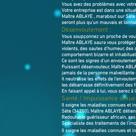
Vous avez des problèmes avec votr
Votre entreprise est dans une situa
Maître ABLAYE , marabout sur Sète (
seront plus qu’un mauvais et lointa
Désenvoutement :
Vous soupçonnez un proche de vous 
Maître ABLAYE saura vous protéger 
violents, des sautes d’humeur, des 
comportement bizarre et inhabituel
Ce sont les signes d’un envoutement
Puissant désenvouteur,
Maître
ABL
jamais de la personne malveillante
Il neutralise les effets de l’envoute
les débarrasse définitivement des 
En faisant appel à lui, vous serez à 
​Santé / Impuissance sexuel
Il soigne les maladies connues et i
Sète (34200), Maître ABLAYE détient
Redoutable guérisseur africain, ses
Spécialiste des traitements de l'imp
Il soigne les maladies connues et in