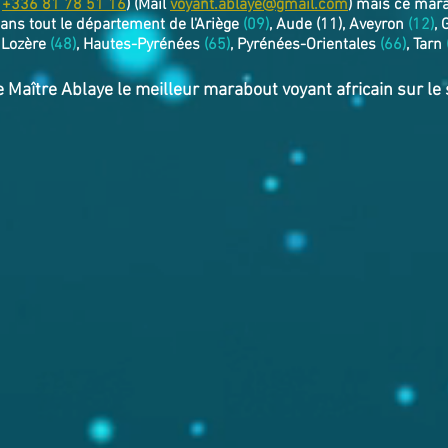
u
+336 81 78 51 16
) (Mail
voyant.ablaye@gmail.com
) mais ce mara
ans tout le département de l'Ariège
(09)
, Aude (11), Aveyron
(12)
,
, Lozère
(48)
, Hautes-Pyrénées
(65)
, Pyrénées-Orientales
(66)
, Tarn
e Maître Ablaye le meilleur marabout voyant africain sur le