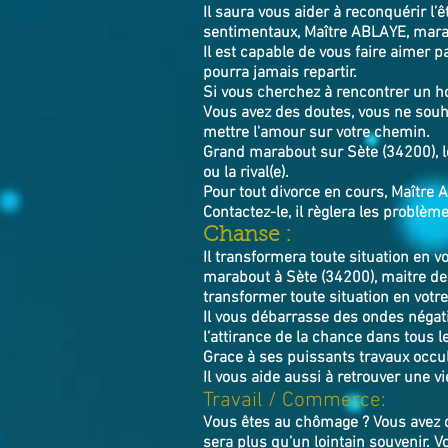
Il saura vous aider à reconquérir l’
sentimentaux, Maître ABLAYE, marab
Il est capable de vous faire aimer pa
pourra jamais repartir.
Si vous cherchez à rencontrer un 
Vous avez des doutes, vous ne souha
mettre l'amour sur votre chemin.
Grand marabout sur Sète (34200), le 
ou la rival(e).
Pour tout divorce en cours, Maître A
Contactez-le, il règlera les
Chanse :
Il transformera toute situation en v
marabout à Sète (34200), maitre de
transformer toute situation en votre
Il vous débarrasse des ondes négati
l’attirance de la chance dans tous le
Grace à ses puissants travaux occul
Il vous aide aussi à retrouver une v
Travail / Commerce:
Vous êtes au chômage ? Vous avez d
sera plus qu’un lointain souvenir. 