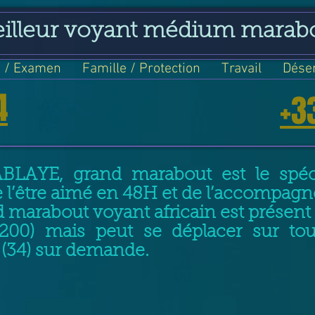
eilleur voyant médium marab
 / Examen
Famille / Protection
Travail
Dése
4
+3
ABLAYE, grand marabout est le spéci
e l’être aimé en 48H et de l’accompag
 marabout voyant africain est prése
4200) mais peut se déplacer sur to
t (34) sur demande.