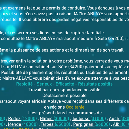
rs et examens tel que le permis de conduire. Vous échouez à vos 
ours et vous n’en savez pas la raison. Maître ABLAYE vous apport
réussite. Il vous libérera des ondes négatives responsables de v
le, et resserrera vos liens en cas de rupture familiale.
 consultez le Maître ABLAYE marabout médium à Sète (34200), il v
.
ême la puissance de ses actions et la dimension de son travail.
 trouver enfin la solution à votre problème, vous verrez de vous 
 sur R.D.V à son cabinet sur Sète (34200) paiements acceptés: 
Possibilité de paiement après résultats ou facilités de paiement
 Maître ABLAYE vous bénéficiez d'une écoute attentive à vos bes
Rapidité - Sérieux - Efficacité - Résultats positifs
Travail par correspondance possible
Déplacement possible
marabout voyant africain Ablaye vous reçoit dans ses différents 
en régions
Occitanie
Il est présent dans les communes de
00)
,
Rodez
(12000)
,
Nîmes
(30000)
,
Toulouse
(31000)
,
Auch
(32
00)
,
Mende
(48000)
,
Tarbes
(65000)
,
Perpignan
(66000)
,
Albi
(81