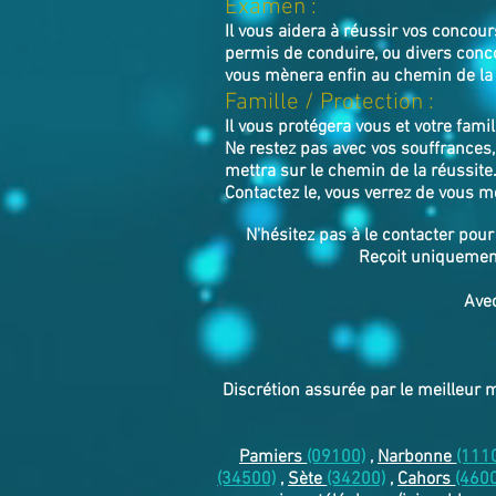
Examen :
Il vous aidera à réussir vos concou
permis de conduire, ou divers conc
vous mènera enfin au chemin de la 
​Famille / Protection :
Il vous protégera vous et votre famil
Ne restez pas avec vos souffrances,
mettra sur le chemin de la réussite
Contactez le, vous verrez de vous m
N'hésitez pas à le contacter pour
Reçoit uniquement
Avec
Discrétion assurée par le meilleur 
Pamiers
(09100)
,
Narbonne
(111
(34500)
,
Sète
(34200)
,
Cahors
(460