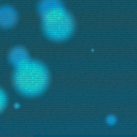
eylan (38240)
,
marabout à L'Isle-d'Abeau (38080)
,
marabout à Saint-Égrève (38120)
,
marabout à Dole (39100)
,
marabout à Lons-le-Saunier (39000)
,
marabout à Mont-de-Marsan (400
42170)
,
marabout à Saint-Chamond (42400)
,
marabout à Roanne (42300)
,
marabout à Firminy (42090)
,
marabout à Montbrison (42600)
,
marabout à Le Puy-en-Velay (43000)
,
marabout 
rtou (44120)
,
marabout à Couëron (44220)
,
marabout à Carquefou (44470)
,
marabout à Bouguenais (44340)
,
marabout à La Chapelle-sur-Erdre (44240)
,
marabout à La Baule-Escoublac
0)
,
marabout à Saint-Jean-de-Brave (45800)
,
marabout à Fleury-les-Aubrais (45400)
,
marabout à Saint-Jean-de-la-Ruelle (45140)
,
marabout à Saran (45140)
,
marabout à Montargis 
rabout à Beaupréau-en-Mauges (49600)
,
marabout à Chemillé-en-Anjou (49120)
,
marabout à Angers (49100)
,
marabout à Cholet (49300)
,
marabout à Saumur (49400)
,
marabout à Ma
,
marabout à Avrillé (49240)
,
marabout à Cherbourg-en-Cotentin (50100)
,
marabout à Saint-Lô (50000)
,
marabout à Reims (51100)
,
marabout à Châlons-en-Champagne (51000)
,
marabo
à Vandœuvre-lès-Nancy
,
marabout à Lunéville (54300)
,
marabout à Toul (54200)
,
marabout à Longwy (54400)
,
marabout à Villers-lès-Nancy (54600)
,
marabout à Pont-à-Mousson (54
eur (56270)
,
marabout à Hennebont (56700)
,
marabout à Pontivy (56300)
,
marabout à Auray (56400)
,
Marabout à Metz (57000)
,
Marabout à Thionville (57100)
,
Marabout à Montigny-l
about à Woippy (57140)
,
marabout à Nevers (58000)
,
marabout à Lille (59000)
,
marabout à Roubaix (59100)
,
marabout à Tourcoing (59200)
,
marabout à Dunkerque (59140)
,
marabout à
 à Maubeuge (59600)
,
marabout à Lambersart (59130)
,
marabout à Armentières (59280)
,
marabout à Loos (59120)
,
marabout à Grande-Synthe (59760)
,
marabout à La Madeleine (591
marabout à Denain (59220)
,
marabout à Ronchin (59790)
,
marabout à Hem (59510)
,
marabout à Faches-Thumesnil (59155)
,
marabout à Saint-Amand-les-Eaux (59230)
,
marabout à Si
000)
,
marabout à Compiègne (60200)
,
marabout à Creil (60100)
,
marabout à Nogent-sur-Oise (60180)
,
marabout à Crépy-en-Valois (60800)
,
marabout à Senlis (60300)
,
marabout à Méru
 Lens (62300)
,
marabout à Liévin (62800)
,
marabout à Hénin-Beaumont (62110)
,
marabout à Béthune (62400)
,
marabout à Bruay-la-Buissière (62700)
,
marabout à Avion (62210)
,
marab
about à Issoire (63500)
,
Marabout à Pau (64000)
,
marabout à Bayonne (64100)
,
marabout à Anglet (64600)
,
marabout à Biarritz (64200)
,
marabout à Hendaye (64700)
,
marabout à Sain
eim (67300)
,
marabout à Illkirch-Graffenstaden (67400)
,
marabout à Lingolsheim (67380)
,
marabout à Sélestat (67600)
,
marabout à Bischheim (67800)
,
marabout à Mulhouse (68100)
9100)
,
marabout à Vénissieux (69200)
,
marabout à Vaulx-en-Velin (69120)
,
marabout à Saint-Priest (69800)
,
marabout à Caluire-et-Cuire (69300)
,
marabout à Bron (69500)
,
marabout à 
60)
,
marabout à Sainte-Foy-lès-Lyon (69110)
,
marabout à Saint-Genis-Laval (69230)
,
marabout à Givors (69700)
,
marabout à Saint-Fons (69190)
,
marabout à Écully (69130)
,
marabout
rabout à Le Mans (72000)
,
marabout à La flèche (72200)
,
marabout à Chambéry (73000)
,
marabout à Aix-les-Bains (73100)
,
marabout à Albertville (73200)
,
marabout à Annecy (74000
lly (74150)
,
marabout à paris
,
marabout à paris (75001)
,
marabout à paris (75002)
,
marabout à paris (75003)
,
marabout à paris (75004)
,
marabout à paris (75005)
,
marabout à paris (75
(75014)
,
marabout à paris (75015)
,
marabout à paris (75016)
,
marabout à paris (75017)
,
marabout à paris (75018)
,
marabout à paris (75019)
,
marabout à paris (75020)
,
marabout à Le Hav
 à Le Petit-Quevilly (76140)
,
marabout à Mont-Saint-Aignan (76130)
,
marabout à Fécamp (76400)
,
marabout à Elbeuf (76500)
,
marabout à Montivilliers (76290)
,
marabout à Bois-Gui
t-Georges (77600)
,
marabout à Villeparisis (77270)
,
marabout à Champs-sur-Marne (77420)
,
marabout à Roissy-en-Brie (77680)
,
marabout à Dammarie-les-Lys (77190)
,
marabout à T
marabout à Ozoir-la-Ferrière (77330)
,
marabout à Brie-Comte-Robert (77170)
,
marabout à Moissy-Cramayel (77550)
,
marabout à Noisiel (77180)
,
marabout à Fontainebleau (77300)
,
m
à Saint-Germain-en-Laye (78100)
,
marabout à Mantes-la-Jolie (78200)
,
marabout à Poissy (78300)
,
marabout à Conflans-Sainte-Honorine (78700)
,
marabout à Les Mureaux (78130)
,
78400)
,
marabout à Guyancourt (78280)
,
marabout à Rambouillet (78120)
,
marabout à Élancourt (78990)
,
marabout à Maisons-Laffitte (78600)
,
marabout à Vélizy-Villacoublay (78140)
us-Bois (78340)
,
marabout à Limay (78520)
,
marabout à Viroflay (78220)
,
marabout à Carrières-sous-Poissy (78950)
,
marabout à Marly-le-Roi (78160)
,
marabout à Verneuil-sur-Seine 
rabout à Bressuire (79300)
,
marabout à Niort (79000)
,
marabout à Amiens (80000)
,
marabout à Abbeville (80100)
,
marabout à Albi (81000)
,
marabout à Castres (81100)
,
marabout à Ga
3600)
,
marabout à Draguignan (83300)
,
marabout à Saint-Raphaël (83700)
,
marabout à Six-Fours-les-Plages (83140)
,
marabout à La Garde (83130)
,
marabout à La Valette-du-Var (831
out à Sainte-Maxime (83120)
,
marabout à Avignon (84000)
,
marabout à Carpentras (84200)
,
marabout à Orange (84100)
,
marabout à Cavaillon (84300)
,
marabout à Pertuis (84120)
,
m
5300)
,
marabout à Montaigu-Vendée (85600)
,
marabout à Les Herbiers (85500)
,
Marabout à Poitiers (86000)
,
Marabout à Châtellerault (86100)
,
Marabout à Limoges (87000)
,
Marabout à
Essonnes (91100)
,
marabout à Massy (91300)
,
marabout à Sainte-Geneviève-des-Bois (91700)
,
marabout à Athis-Mons (91200)
,
marabout à Palaiseau (91120)
,
marabout à Vigneux-su
1220)
,
marabout à Étampes (91150)
,
marabout à Brunoy (91800)
,
marabout à Les Ulis (91940)
,
marabout à Montgeron (91230)
,
marabout à Longjumeau (91160)
,
marabout à Gif-sur-Yve
bout à Mennecy (91540)
,
marabout à Verrières-le-Buisson (91370)
,
marabout à Fleury-Mérogis (91700)
,
marabout à Morangis (91420)
,
marabout à Boulogne-Billancourt (92100)
,
mara
92130)
,
marabout à Levallois-Perret (92300)
,
marabout à Clichy (92110)
,
marabout à Antony (92160)
,
marabout à Neuilly-sur-Seine (92200)
,
marabout à Clamart (92140)
,
marabout à 
)
,
marabout à Châtenay-Malabry (92290)
,
marabout à Malakoff (92240)
,
marabout à Le Plessis-Robinson (92350)
,
marabout à Saint-Cloud (92210)
,
marabout à La Garenne-Colombes 
g-la-Reine (92340)
,
marabout à Chaville (92370)
,
marabout à Sceaux (92330)
,
marabout à Garches (92380)
,
marabout à Saint-Denis (93200)
,
marabout à Aubervilliers (93300)
,
Montre
3150)
,
marabout à Épinay-sur-Seine (93800)
,
marabout à Bondy (93140)
,
marabout à Bobigny (93000)
,
marabout à Sevran (93270)
,
marabout à Saint-Ouen-sur-Seine (93400)
,
marabout
epinte (93420)
,
marabout à Tremblay-en-France (93290)
,
marabout à Bagnolet (93170)
,
marabout à Neuilly-sur-Marne (93330)
,
marabout à Pierrefitte-sur-Seine (93380)
,
marabout à 
260)
,
marabout à Neuilly-Plaisance (93360)
,
marabout à Pré-Saint-Gervais (93310)
,
marabout à Le Bourget (93350)
,
marabout à Le Raincy (93340)
,
marabout à Villetaneuse (93430)
,
m
sons-Alfort (94700)
,
marabout à Villejuif (94800)
,
marabout à Fontenay-sous-Bois (94120)
,
marabout à Vincennes (94300)
,
marabout à Choisy-le-Roi (94600)
,
marabout à Alfortville (9
,
marabout à Thiais (94320)
,
marabout à Villiers-sur-Marne (94350)
,
marabout à Fresnes (94260)
,
marabout à Limeil-Brévannes (94450)
,
marabout à Sucy-en-Brie (94370)
,
marabout à 
rabout à Joinville-le-Pont (94340)
,
marabout à Gentilly (94250)
,
marabout à Chennevières-sur-Marne (94430)
,
marabout à Bonneuil-sur-Marne (94380)
,
marabout à Bry-sur-Marne (9
 (95800)
,
marabout à Sarcelles (95200)
,
marabout à Garges-lès-Gonesse (95140)
,
marabout à Franconville (95130)
,
marabout à Pontoise (95000)
,
marabout à Bezons (95870)
,
marabo
 Gonesse (95500)
,
marabout à Cormeilles-en-Parisis (95240)
,
marabout à Eaubonne (95600)
,
marabout à Saint-Ouen-l'Aumône (95310)
,
marabout à Deuil-la-Barre (95170)
,
marabout 
5520)
,
marabout à Jouy-le-Moutier (95280)
,
marabout à Vauréal (95490)
,
marabout à Saint-Leu-la-Forêt (95320)
,
marabout à Domont (95330)
,
marabout à Saint-Brice-sous-Forêt (9535
about à Le Gosier (97190)
,
marabout à Petit-Bourg (97170)
,
marabout à Sainte-Anne (97180)
,
marabout à Le Moule (97160)
,
marabout à Sainte-Rose (97115)
,
marabout à Capesterre-
ricain
,
marabout sérieux
,
marabout à Le Robert (97231)
,
marabout à Schœlcher (97233)
,
marabout à Ducos (97224)
,
marabout à Le François (97240)
,
marabout à Saint-Joseph (97212)
arabout à Macouria (97300)
,
marabout à Mana (97360)
,
marabout à Saint-Denis (97400)
,
marabout à Saint-Paul (97460)
,
marabout à Saint-Pierre (97410)
,
marabout à Le Tampon (97
marabout à Saint-Leu (97436)
,
marabout à La Possession (97419)
,
marabout à Sainte-Suzanne (97441)
,
marabout à L'Étang-Salé (97427)
,
marabout à Mamoudzou (97600)
,
marabout 
about à Nouméa (98849)
,
marabout à Dumbéa (98835)
,
marabout à Le Mont-Dore (98810)
,
marabout à Païta (98890)
,
marabout à La Condamine
,
marabout à Fontvieille
,
marabout à Lar
01000)
,
marabout à Montluçon (03100)
,
marabout à Annonay (07100)
,
marabout à Aurillac (15000)
,
marabout à Valence (26000)
,
marabout à Grenoble (38000)
,
marabout à Saint-Étien
(69200)
,
marabout à Vaulx-en-Velin (69120)
,
marabout à Bron (69500)
,
marabout à Chambéry (73000)
,
marabout à Annecy (74000)
,
marabout à Saint-Brieuc (22000)
,
marabout à Brest 
20200)
,
Marabout à Saint-Quentin (02100)
,
marabout à Lille (59800)
,
marabout à Roubaix (59100)
,
marabout à Tourcoing (59200)
,
marabout à Dunkerque (59140)
,
marabout à Villeneuv
marabout à Boulogne-sur-Mer (62200)
,
marabout à Amiens (80000)
,
marabout à Caen (14000)
,
marabout à Évreux (27000)
,
marabout à Cherbourg-en-Cotentin (50100)
,
marabout à Ale
ie
,
marabout à Nîmes (30000)
,
marabout à Alès (30100)
,
marabout efficace
,
marabout à Toulouse (31000)
,
marabout à Colomiers (31770)
,
marabout à Auch (32000)
,
marabout
,
marabou
 à Albi (81000)
,
marabout à Castres (81100)
,
marabout à Montauban (82000)
,
marabout à Manosque (04100)
,
marabout à Gap (05000)
,
marabout à Nice (06000)
,
marabout à Cannes (0
3100)
,
marabout à Arles (13200)
,
marabout à Martigues (13500)
,
marabout à Aubagne (13400)
,
marabout à Salon-de-Provence (13300)
,
marabout à Istres (13800)
,
marabout
,
marabout
)
,
marabout à Dole (39100)
,
marabout à Nevers (58000)
,
marabout à Vesoul (70000)
,
marabout à Chalon-sur-Saône (71100)
,
marabout à Auxerre (89000)
,
marabout à Belfort (90000)
,
e-Mézières (08000)
,
marabout à Troyes (10000)
,
marabout à Reims (51100)
,
marabout à Châlons-en-Champagne (51000)
,
marabout à Saint-Dizier (52100)
,
marabout à Nancy (54000)
,
m
0)
,
marabout à Angoulême (16000)
,
marabout à La Rochelle (17000)
,
marabout à Brive-la-Gaillarde (19100)
,
marabout à Guéret (23000)
,
marabout à Périgueux (24000)
,
marabout
,
mar
)
,
marabout à Bayonne (64100)
,
marabout à Anglet (64600)
,
marabout à Niort (79000)
,
marabout à Poitiers (86000)
,
marabout à Limoges (87000)
,
marabout à Nantes (44100)
,
marabout
bout à La a Roche-sur-Yon (85000)
,
marabout à Les Sables-d’Olonne (85100)
,
marabout à Fort-de-France (97234)
,
marabout à Le Lamentin (97232)
,
marabout à Saint-Denis (97400)
,
m
out à Cayenne (97300)
,
marabout à Remire-Montjoly (97354)
,
marabout à Melun (77000)
,
marabout à Meaux (77100)
,
marabout à Chelles (77500)
,
marabout à Versailles (78000)
,
mar
ssonnes (91100)
,
marabout à Massy (91300)
,