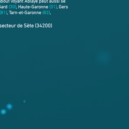
bout voyant Ablaye peut aussi se
 Gard
(30)
, Haute-Garonne
(31)
, Gers
(81)
, Tarn-et-Garonne
(82)
,
 secteur de Sète (34200)