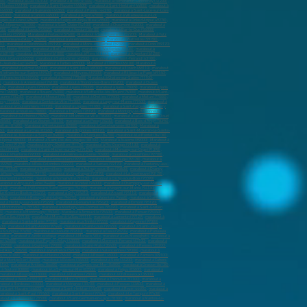
00)
,
marabout à Dax (40100)
,
marabout à Blois (41000)
,
marabout à Romorantin-Lanthenay (41200)
,
à Nantes (44100)
,
marabout à Saint-Nazaire (44600)
,
marabout à Saint-Herblain (44800)
,
marabout à
 (44500)
,
marabout à Guérande (44350)
,
marabout à Pornic (44210)
,
marabout à Saint-Luce-sur-Loire
(45200)
,
marabout à Cahors (46000)
,
marabout à Agen (47000)
,
marabout à Villeneuve-sur-Lot
uges-sur-Loire (49620)
,
marabout à Segré-en-Anjou Bleu (49500)
,
marabout à Orée d’Anjou (49270)
,
ut à Épernay (51200)
,
marabout à Saint-Dizier (52100)
,
marabout à Chaumont (52000)
,
marabout à
700)
,
marabout à Laxou (54520)
,
marabout à Verdun (55100)
,
marabout à Bar-le-Duc (55000)
,
ès-Metz (57950)
,
Marabout à Forbach (57600)
,
Marabout à Sarreguemines (57200)
,
Marabout à Yutz
 Villeneuve-d'Ascq (59650)
,
marabout à Valenciennes (59300)
,
marabout à Wattrelos (59150)
,
10)
,
marabout à Hazebrouck (59190)
,
marabout à Mons-en-Barœul (59370)
,
marabout à Croix (59170)
n-le-Noble (59450)
,
marabout à Bailleul (59270)
,
marabout à Wattignies (59635)
,
marabout à
 (60110)
,
marabout à Alençon (61000)
,
marabout à Flers (61100)
,
marabout à Argentan (61200)
,
out à Carvin (62220)
,
marabout à Saint-Omer (62500)
,
marabout à Clermont-Ferrand (63100)
,
t-Jean-de-Luz (64500)
,
Marabout à Tarbes (65000)
,
Marabout à Lourdes (65100)
,
Marabout à
,
marabout à Colmar (68000)
,
marabout à Saint-Louis (68300)
,
marabout à Illzach (68110)
,
marabout
Villefranche-sur-Saône (69400)
,
marabout à Meyzieu (69330)
,
marabout à Rillieux-la-Pape (69140)
,
 à Francheville (69340)
,
marabout à Vesoul (70000)
,
Marabout à Chalon-sur-Saône (71100)
,
)
,
marabout à Annemasse (74100)
,
marabout à Thonon-les-Bains (74200)
,
marabout à Cluses
006)
,
marabout à paris (75007)
,
marabout à paris (75008)
,
marabout à paris (75009)
,
marabout à paris
re (76600)
,
marabout à Rouen (76000)
,
marabout à Sotteville-lès-Rouen (76300)
,
marabout à Saint-
llaume (76230)
,
marabout à Meaux (77100)
,
marabout à Chelles (77500)
,
marabout à Melun (77000)
,
orcy (77200)
,
marabout à Combs-la-Ville (77380)
,
marabout à Lagny-sur-Marne (77400)
,
marabout à
arabout à Coulommiers (77120)
,
marabout à Lognes (77180)
,
marabout à Saint-Fargeau-Ponthierry
marabout à Houilles (78800)
,
marabout à Trappes (78190)
,
marabout à Montigny-le-Bretonneux
,
marabout à Achères (78260)
,
marabout à Mantes-la-Ville (78200)
,
marabout à La Celle-Saint-Cloud
(78480)
,
marabout à Le Vésinet (78110)
,
marabout à Le Pecq (78230)
,
marabout à Bois-d'Arcy (78390)
,
illac (81600)
,
Marabout à Montauban (82000)
,
marabout à Castelsarrasin (82100)
,
Marabout à
60)
,
marabout à La Crau (83260)
,
marabout à Brignoles (83170)
,
marabout à Saint-Maximin-la-Sainte-
arabout à L'Isle-sur-la-Sorgue (84800)
,
marabout à Sorgues (84700)
,
marabout à Le Pontet (84130)
,
 Épinal (88000)
,
Marabout à Saint-Dié-des-Vosges (88100)
,
Marabout à Auxerre (89000)
,
Marabout à
r-Seine (91270)
,
marabout à Viry-Châtillon (91170)
,
marabout à Ris-Orangis (91130)
,
marabout à
tte (91190)
,
marabout à Saint-Michel-sur-Orge (91240)
,
marabout à Morsang-sur-Orge (91390)
,
bout à Nanterre (92000)
,
marabout à Asnières-sur-Seine (92600)
,
marabout à Colombes (92700)
,
Suresnes (92150)
,
marabout à Gennevilliers (92230)
,
marabout à Montrouge (92120)
,
marabout à
(92250)
,
marabout à Bois-Colombes (92270)
,
marabout à Vanves (92170)
,
marabout à Fontenay-aux-
uil (93100)
,
marabout à Aubervilliers
,
marabout à Aulnay-sous-Bois (93600)
,
marabout à Drancy
 à Rosny-sous-Bois (93110)
,
marabout à Livry-Gargan (93190)
,
marabout à La Courneuve (93120)
,
Villemomble (93250)
,
marabout à Romainville (93230)
,
marabout à Clichy-sous-Bois (93390)
,
arabout à Vitry-sur-Seine (94400)
,
marabout à Créteil (94000)
,
marabout à Champigny-sur-Marne
4140)
,
marabout à Villeneuve-Saint-Georges (94190)
,
marabout à Nogent-sur-Marne (94130)
,
Le Kremlin-Bicêtre (94270)
,
marabout à Orly (94310)
,
marabout à Arcueil (94110)
,
marabout à
4360)
,
marabout à Boissy-Saint-Léger (94470)
,
marabout à Valenton (94460)
,
marabout à Saint-
ut à Herblay-sur-Seine (95220)
,
marabout à Genainville (95420)
,
marabout à Ermont (95120)
,
à Montmorency (95160)
,
marabout à Montigny-lès-Cormeilles (95370)
,
marabout à Saint-Gratien
0)
,
marabout à Montmagny (95360)
,
Marabout à Arnouville (95400)
,
marabout à Persan (95340)
,
Belle-Eau (97130)
,
marabout à Morne-à-la'Eau (97111)
,
marabout à Lamentin (97129)
,
marabout à
,
marabout à Sainte-Marie (97230)
,
marabout à La Trinité (97220)
,
marabout à Cayenne (97300)
,
430)
,
marabout à Saint-André (97440)
,
marabout à Saint-Louis (97450)
,
marabout à Saint-Joseph
à Koungou (97690)
,
marabout à Dzaoudzi (97610)
,
marabout à Faa’a (98704)
,
marabout à Punaauia
votto
,
marabout à Jardin exotique
,
marabout à Monaco-Ville
,
marabout à Les Moneghetti
,
marabout à
ne (42000)
,
marabout à Le Puy-en-Velay (43000)
,
marabout à Clermont-Ferrand (63100)
,
marabout à
(29200)
,
marabout à Quimper (29000)
,
marabout à Saint-Malo (35400)
,
marabout à Rennes (35200)
,
e-d'Ascq (59650)
,
marabout à Wattrelos (59150)
,
marabout à Valenciennes (59300)
,
marabout à
nçon (61000)
,
marabout à Le Havre (76600)
,
marabout à Rouen (76000)
,
marabout à Pamiers (09100)
,
t à Montpellier (34000)
,
marabout à Béziers (34500)
,
marabout à Sète (34200)
,
marabout à Cahors
6150)
,
marabout à Antibes (06600)
,
marabout à Cagnes-sur-Mer (06800)
,
marabout à Grasse (06130)
,
 à Toulon (83000)
,
marabout à La Seyne-sur-Mer (83500)
,
marabout à Fréjus (83600)
,
marabout à
marabout à Bourges (18000)
,
marabout à Chartres (28000)
,
marabout à Châteauroux (36000)
,
arabout à Verdun (55100)
,
marabout à Metz (57000)
,
marabout à Thionville (57100)
,
marabout à
about à Bordeaux (33000)
,
marabout à Mérignac (33700)
,
marabout à Pessac (33600)
,
marabout à
 à Saint-Nazaire (44600)
,
marabout à Saint-Herblain (44800)
,
marabout à Rezé (44400)
,
marabout à
arabout à Saint-Paul (97460)
,
marabout à Saint-Pierre (97432)
,
marabout à Le Tampon (97430)
,
about à Sartrouville (78500)
,
marabout à Saint-Germain-en-Laye (78100)
,
marabout à Mantes-la-