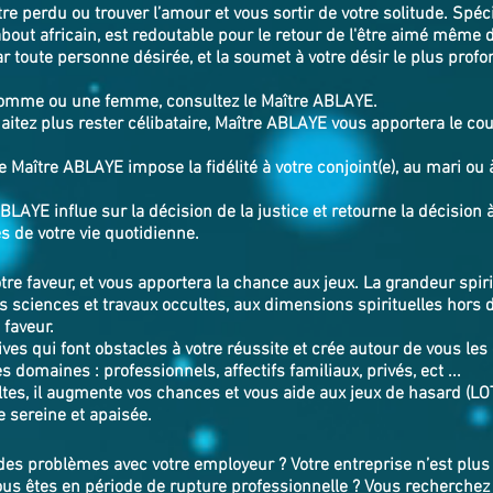
être perdu ou trouver l’amour et vous sortir de votre solitude. Spéc
out africain, est redoutable pour le retour de l'être aimé même 
r toute personne désirée, et la soumet à votre désir le plus profond
homme ou une femme, consultez le Maître ABLAYE.
itez plus rester célibataire, Maître ABLAYE vous apportera le cou
Maître ABLAYE impose la fidélité à votre conjoint(e), au mari ou à
BLAYE influe sur la décision de la justice et retourne la décision 
 problèmes de votre vie quotidienne.
otre faveur, et vous apportera la chance aux jeux. La grandeur spi
s sciences et travaux occultes, aux dimensions spirituelles hor
 faveur.
ves qui font obstacles à votre réussite et crée autour de vous les
s domaines : professionnels, affectifs familiaux, privés, ect ...
tes, il augmente vos chances et vous aide aux jeux de hasard (LO
ie sereine et apaisée.
es problèmes avec votre employeur ? Votre entreprise n’est plus 
Vous êtes en période de rupture professionnelle ? Vous recherchez 