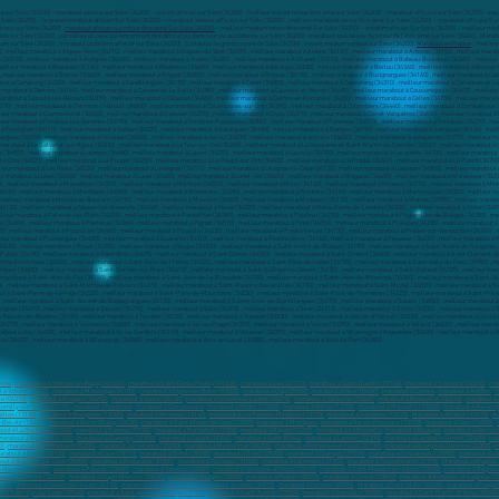
e sur Sète (34200) - marabout sérieux sur Sète (34200) - voyant africain sur Sète (34200) - meilleur voyant retour être aimé sur Sète (34200) - marabout efficace sur Sète (34200) - voy
 Sète (34200) - le grand marabout africain Sur Sète (34200) – marabout sérieux efficace sur Sète (34200) , meilleur marabout retour être aimé Sur Sète (34200) - marabout efficace Su
icace sur Sète (34200) ,
marabout africain sur retour être aimé Sur Sète (34200)
- meilleur médium retour être aimé Sur Sète (34200) - médium africain Sur Sète (34200) - meilleur médi
és sur Sète (34200) , par celles et ceux qui rencontrent des difficultés dans leur vie quotidienne sur Sète (34200) . marabout spécialiste du retour de l'être aimé sur Sète (34200) . M
cain sur Sète (34200) , marabout problème affectif sur Sète (34200) . Contactez le grand voyant de Sète (34200) . voyant médium sérieux sur Sète (34200),
Marabout en France
, meilleur marabout à Abeilhan (34290) , meilleur marabout à Adissan (34230) , meilleur marabout à Agde (34300) , meilleur marabout à Agel (34210) , meilleur marabout à Agonès (34190) , meilleur marabout à Aigne (34210) , meilleur marabout à Aigues-Vives (34210) , meilleur marabout à Alignan-du-Vent (34290) , meilleur marabout à Aniane (34150) , meilleur marabout à Arboras (34150) , meilleur marabout à Argelliers (34380) , meilleur marabout à Aspiran (34800) , meilleur marabout à Assas (34820) , meilleur marabout à Assignan (34360) , meilleur marabout à Aumelas (34230) , meilleur marabout à Aumes (34530) , meilleur marabout à Autignac (34480) , meilleur marabout à Avène (34260) , meilleur marabout à Azillanet (34210) , meilleur marabout à Babeau-Bouldoux (34360) , meilleur marabout à Baillargues (34670) , meilleur marabout à Balaruc-le-Vieux (34540) , meilleur marabout à Balaruc-
esse
,
marabout à Ambérieu-en-Bugey (01500)
,
marabout à Saint-Genis-Pouilly (01630)
,
marabout à Gex (01170)
,
marabout à Saint-Quentin (02100)
,
marabout à Soissons (02200)
,
mar
 à Yzeure (03400)
,
marabout à Manosque (04100)
,
marabout à Digne-les-Bains (04000)
,
marabout à Gap (05000)
,
marabout à Nice (06000)
,
marabout à Cannes
,
marabout à Antibes
,
m
e (06210)
,
marabout à Mougins (06250)
,
marabout à Vence (06140)
,
marabout à Villeneuve-Loubet (06270)
,
marabout à Valbonne (06560)
,
marabout à Beausoleil (06240)
,
marabout à
omilly-sur-Seine (10100)
,
marabout à Narbonne
,
marabout à Carcassonne
,
marabout à Rodez (12000)
,
marabout à Millau (12100)
,
marabout à Marseille (13000)
,
marabout à Aix-en-
rolles (13120)
,
Marabout à Marignane (13700)
,
marabout à Miramas (13140)
,
marabout à Les Pennes-Mirabeau (13170)
,
Marabout à Gardanne (13120)
,
Marabout à Allauch (13190)
,
ma
-Bel-Air (13320)
,
marabout à Berre-I'Étang (13130)
,
marabout à Saint-Martin-de-Crau (13310)
,
marabout à Martigues
,
marabout à Aix-en-Provence (13100)
,
marabout à Caen (14000)
,
out à La Rochelle (17000)
,
marabout à Saintes (17100)
,
marabout à Rochefort (17300)
,
marabout à Royan (17200)
,
marabout à La Rochelle
,
marabout à Bourges
,
marabout à Vierzon 
marabout à Beaune (21200)
,
marabout à Quetigny (21800)
,
marabout à Talant (21240)
,
marabout à Saint-Brieuc
,
marabout à Lannion (22300)
,
marabout à Lamballe-Armor (22400)
,
mar
0)
,
marabout à Montbéliard (25200)
,
marabout sur Valence (26000)
,
marabout à Montélimar (26200)
,
marabout à Romans-sur-lsère (26100)
,
marabout à Bourg-lès-Valence (26800)
,
m
arabout à Dreux (28100)
,
marabout à Lucé (28110)
,
marabout à Brest (29200)
,
marabout à Brest (29200)
,
marabout à Quimper (29000)
,
marabout à Concarneau (29900)
,
marabout à La
out à Bagnols-sur-Cèze (30200)
,
marabout à Beaucaire (30300)
,
marabout à Toulouse (31000)
,
marabout à Colomiers (31770)
,
marabout à Tournefeuille (31770)
,
Marabout à Blagnac
 Mérignac (33700)
,
marabout à Pessac (33600)
,
marabout à Talence (33400)
,
marabout à Villenave-d'Ornon (33140)
,
marabout à Saint-Médard-en-Jalles (33160)
,
marabout à Bègles 
bout à Lormont (33310)
,
marabout à Gujan-Mestras (33470)
,
marabout à Bruges (33520)
,
marabout à Floirac (33270)
,
marabout à Cestas (33610)
,
marabout à Ambarès-et-Lagrave (3
4110)
,
marabout à Castelnau-le-Lez (34170)
,
marabout à Mauguio (34130)
,
marabout à Lattes (34970)
,
marabout à Rennes (35200)
,
Marabout à Saint-Malo (35400)
,
marabout à Fougèr
t à Saint-Cyr-sur-Loire (37540)
,
marabout à Saint-pierre-des-Corps (37700)
,
marabout à Saint-Avertin (37550)
,
marabout à Grenoble (38000)
,
marabout à Saint-Martin-d'Hères (38400)